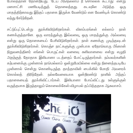
போலத்தான் தோன்றியது. ‘டேய் அதெல்லாம் நீ சொல்லக் கூடாது’ என்று
மனசாட்சி மணியடித்துத் தொலைத்தது. கடவுளே அடுத்த ஒரு
மாதத்திற்காவது இந்தப் பதாகை இருக்க வேண்டும் என வேண்டிக் கொண்டு
வந்து சேர்ந்தேன்.
சட்டுப்புட்டென்று தூக்கிவிடுகிறார்கள். விளம்பரங்கள் எல்லாம் நாள்
கணக்குத்தானே. ஒரு வாரத்துக்கு இவ்வளவு, ஒரு மாதத்துக்கு அவ்வளவு
என்று ஒரு தொகையைப் பேசிவிடுகிறார்கள். நாள் கணக்கு முடிந்தவுடன்
தூக்கிவிடுகிறார்கள். கொஞ்ச நாட்களுக்கு முன்பாக ஏதோவொரு பீங்கான்
நிறுவனத்தினர் எங்கள் பொருட்கள் வளைவு சுளிவானவை என்று எழுதி
அதற்குத் தோதாக இலியானா படத்தைப் போட்டிருந்தார்கள். நம்மவர்களின்
கற்பனைக்கு முன்னால் நாமெல்லாம் ஒன்றுமேயில்லை என்று நினைத்தபடியே
முன்னால் சென்று கொண்டிருந்த தாத்தாவின் பைக்கில் மோதி அவரைக்
கொல்லத் திரிந்தேன். நல்லவேளையாக ஒன்றிரண்டு நாளில் அந்தப்
பதாகையைத் தூக்கிவிட்டார்கள். இலியானா போய்விட்டது உள்ளுக்குள்
வருத்தமாக இருந்தாலும் கொலைக்கேஸ் விழாமல் தப்பித்ததாக ஆசுவாசம்.