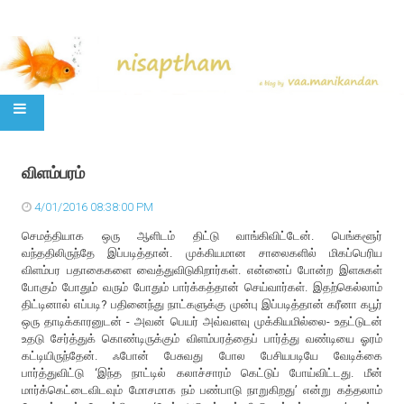
SKIP TO CONTENT
விளம்பரம்
4/01/2016 08:38:00 PM
செமத்தியாக ஒரு ஆளிடம் திட்டு வாங்கிவிட்டேன். பெங்களூர்
வந்ததிலிருந்தே இப்படித்தான். முக்கியமான சாலைகளில் மிகப்பெரிய
விளம்பர பதாகைகளை வைத்துவிடுகிறார்கள். என்னைப் போன்ற இளசுகள்
போகும் போதும் வரும் போதும் பார்க்கத்தான் செய்வார்கள். இதற்கெல்லாம்
திட்டினால் எப்படி? பதினைந்து நாட்களுக்கு முன்பு இப்படித்தான் கரீனா கபூர்
ஒரு தாடிக்காரனுடன் - அவன் பெயர் அவ்வளவு முக்கியமில்லை- உதட்டுடன்
உதடு சேர்த்துக் கொண்டிருக்கும் விளம்பரத்தைப் பார்த்து வண்டியை ஓரம்
கட்டியிருந்தேன். ஃபோன் பேசுவது போல பேசியபடியே வேடிக்கை
பார்த்துவிட்டு ‘இந்த நாட்டில் கலாச்சாரம் கெட்டுப் போய்விட்டது. மீன்
மார்க்கெட்டைவிடவும் மோசமாக நம் பண்பாடு நாறுகிறது’ என்று கத்தலாம்