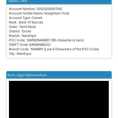
அறக்கட்டளை
Account Number: 05520200007042
Account Holder Name: Nisaptham Trust
Account Type: Current
Bank : Bank Of Baroda
State : Tamil Nadu
District : Erode
Branch : Nambiyur
IFSC Code : BARB0NAMBIY (5th character is zero)
SWIFT Code: BARBINBBCOI
Branch Code : NAMBIY (Last 6 Characters of the IFSC Code)
City : Nambiyur
பேச்சு மற்றும் நேர்காணல்கள்