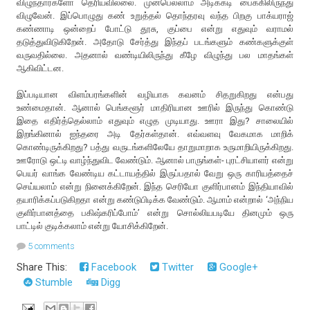
விழுந்தார்களோ தெரியவில்லை. முன்பெல்லாம் அடிக்கடி பைக்கிலிருந்து
விழுவேன். இப்பொழுது கண் உறுத்தல் தொந்தரவு வந்த பிறகு பாக்யராஜ்
கண்ணாடி ஒன்றைப் போட்டு தூசு, குப்பை என்று எதுவும் வராமல்
தடுத்துவிடுகிறேன். அதோடு சேர்த்து இந்தப் படங்களும் கண்களுக்குள்
வருவதில்லை. அதனால் வண்டியிலிருந்து கீழே விழுந்து பல மாதங்கள்
ஆகிவிட்டன.
இப்படியான விளம்பரங்களின் வழியாக கவனம் சிதறுகிறது என்பது
உண்மைதான். ஆனால் பெங்களூர் மாதிரியான ஊரில் இருந்து கொண்டு
இதை எதிர்த்தெல்லாம் எதுவும் எழுத முடியாது. ஊரா இது? சாலையில்
இறங்கினால் ஐந்தரை அடி தேர்கள்தான். எவ்வளவு வேகமாக மாறிக்
கொண்டிருக்கிறது? பத்து வருடங்களிலேயே தாறுமாறாக உருமாறியிருக்கிறது.
ஊரோடு ஒட்டி வாழ்ந்துவிட வேண்டும். ஆனால் பாருங்கள்- புரட்சியாளர் என்று
பெயர் வாங்க வேண்டிய கட்டாயத்தில் இருப்பதால் வேறு ஒரு காரியத்தைச்
செய்யலாம் என்று நினைக்கிறேன். இந்த செரியோ குளிர்பானம் இந்தியாவில்
தயாரிக்கப்படுகிறதா என்று கண்டுபிடிக்க வேண்டும். ஆமாம் என்றால் ‘அந்நிய
குளிர்பானத்தை பகிஷ்கரிப்போம்’ என்று சொல்லியபடியே தினமும் ஒரு
பாட்டில் குடிக்கலாம் என்று யோசிக்கிறேன்.
5 comments
Share This:
Facebook
Twitter
Google+
Stumble
Digg