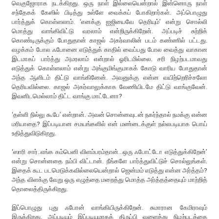
வெகுஜோராக நடக்கிறது. ஒரு நாள் இல்லையென்றால் இன்னொரு நாள்
சந்தேகக் கேஸில் பிடித்து உள்ளே வைக்கப் போகிறார்கள். அப்பொழுது
பார்த்துக் கொள்ளலாம். ‘எனக்கு ஐஜியைவே தெரியும்’ என்று சொல்லி
மொத்து வாங்கிவிட்டு வரலாம் என்றிருக்கிறேன். அப்படிச் சுற்றிக்
கொண்டிருக்கும் போதுதான் காஜல் அகர்வாலின் படம் கண்ணில் பட்டது.
வழக்கம் போல ஃபோனை எடுத்துக் காதில் வைப்பது போல வைத்து வாகான
இடமாகப் பார்த்து அமரலாம் என்றால் ஓரிடமில்லை. சரி நிழற்படமாவது
எடுத்துக் கொள்ளலாம் என்று அங்குமிங்குமாகக் கோடு வாரிய போதுதான்
அந்த ஆளிடம் திட்டு வாங்கினேன். அவனுக்கு என்ன வயிற்றெரிச்சலோ
தெரியவில்லை. காஜல் அகர்வாலுக்காக வேணியிடமே திட்டு வாங்குவேன்.
இவனிடமெல்லாம் திட்ட வாங்கு மாட்டேனா?
‘தள்ளி நில்லு கூபே’ என்றான். அவன் சொன்னவுடன் நகர்ந்தால் நமக்கு என்ன
மரியாதை? இப்படியான சமயங்களில் என் மண்டைக்குள் நல்லபடியாக பொய்
உதித்துவிடுகிறது.
‘ஸாரி சார்..எங்க கம்பெனி விளம்பரம்தான்...ஒரு ஃபோட்டோ எடுத்துக்கிறேன்’
என்று சொன்னதை நம்பி விட்டான். நீங்களே பார்த்துவிட்டுச் சொல்லுங்கள்.
இதைக் கூட படமெடுக்கவில்லையென்றால் ஜென்மம் எடுத்து என்ன அர்த்தம்?
அந்த விளக்கு வேறு ஒரு எழுத்தை மறைத்து மொத்த அர்த்தத்தையும் மாற்றித்
தொலைத்திருக்கிறது.
இப்பொழுது புது ஃபோன் வாங்கியிருக்கிறேன். சுமாரான கேமிராவும்
இருக்கிறது. அப்படியும் இப்படியுமாகத் திருப்பி வளைத்து நிழற்படத்தை