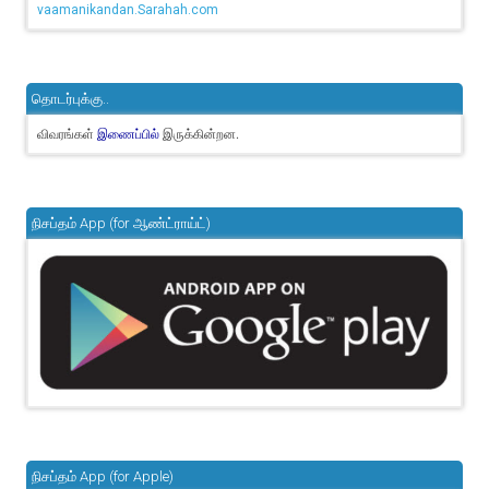
vaamanikandan.Sarahah.com
தொடர்புக்கு..
விவரங்கள்
இருக்கின்றன.
இணைப்பில்
நிசப்தம் App (for ஆண்ட்ராய்ட்)
நிசப்தம் App (for Apple)