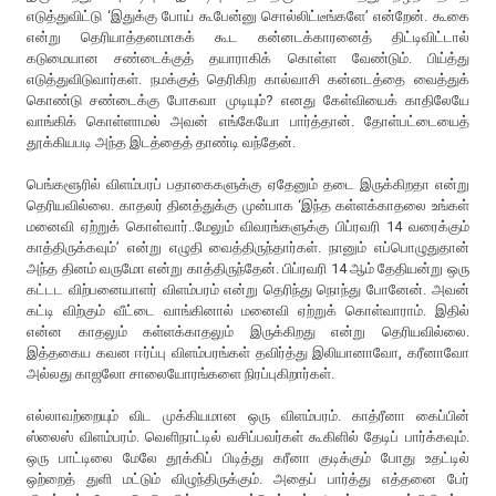
எடுத்துவிட்டு ‘இதுக்கு போய் கூபேன்னு சொல்லிட்டீங்களே’ என்றேன். கூகை
என்று தெரியாத்தனமாகக் கூட கன்னடக்காரனைத் திட்டிவிட்டால்
கடுமையான சண்டைக்குத் தயாராகிக் கொள்ள வேண்டும். பிய்த்து
எடுத்துவிடுவார்கள். நமக்குத் தெரிகிற கால்வாசி கன்னடத்தை வைத்துக்
கொண்டு சண்டைக்கு போகவா முடியும்? எனது கேள்வியைக் காதிலேயே
வாங்கிக் கொள்ளாமல் அவன் எங்கேயோ பார்த்தான். தோள்பட்டையைத்
தூக்கியபடி அந்த இடத்தைத் தாண்டி வந்தேன்.
பெங்களூரில் விளம்பரப் பதாகைகளுக்கு ஏதேனும் தடை இருக்கிறதா என்று
தெரியவில்லை. காதலர் தினத்துக்கு முன்பாக ‘இந்த கள்ளக்காதலை உங்கள்
மனைவி ஏற்றுக் கொள்வார்..மேலும் விவரங்களுக்கு பிப்ரவரி 14 வரைக்கும்
காத்திருக்கவும்’ என்று எழுதி வைத்திருந்தார்கள். நானும் எப்பொழுதுதான்
அந்த தினம் வருமோ என்று காத்திருந்தேன். பிப்ரவரி 14 ஆம் தேதியன்று ஒரு
கட்டட விற்பனையாளர் விளம்பரம் என்று தெரிந்து நொந்து போனேன். அவன்
கட்டி விற்கும் வீட்டை வாங்கினால் மனைவி ஏற்றுக் கொள்வாராம். இதில்
என்ன காதலும் கள்ளக்காதலும் இருக்கிறது என்று தெரியவில்லை.
இத்தகைய கவன ஈர்ப்பு விளம்பரங்கள் தவிர்த்து இலியானாவோ, கரீனாவோ
அல்லது காஜலோ சாலையோரங்களை நிரப்புகிறார்கள்.
எல்லாவற்றையும் விட முக்கியமான ஒரு விளம்பரம். காத்ரீனா கைப்பின்
ஸ்லைஸ் விளம்பரம். வெளிநாட்டில் வசிப்பவர்கள் கூகிளில் தேடிப் பார்க்கவும்.
ஒரு பாட்டிலை மேலே தூக்கிப் பிடித்து கரீனா குடிக்கும் போது உதட்டில்
ஒற்றைத் துளி மட்டும் விழுந்திருக்கும். அதைப் பார்த்து எத்தனை பேர்