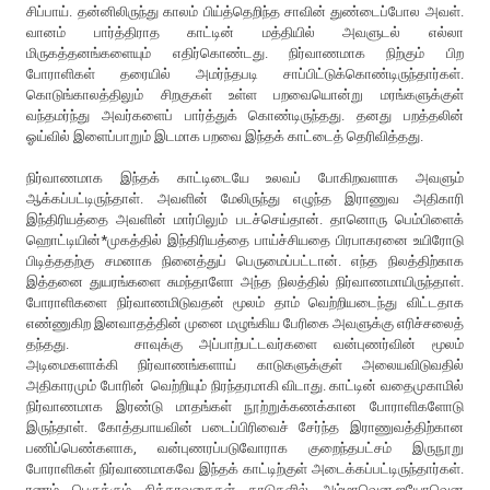
சிப்பாய். தன்னிலிருந்து காலம் பிய்த்தெறிந்த சாவின் துண்டைப்போல அவள்.
வானம் பார்த்திராத காட்டின் மத்தியில் அவளுடல் எல்லா
மிருகத்தனங்களையும் எதிர்கொண்டது. நிர்வாணமாக நிற்கும் பிற
போராளிகள் தரையில் அமர்ந்தபடி சாப்பிட்டுக்கொண்டிருந்தார்கள்.
கொடுங்காலத்திலும் சிறகுகள் உள்ள பறவையொன்று மரங்களுக்குள்
வந்தமர்ந்து அவர்களைப் பார்த்துக் கொண்டிருந்தது. தனது பறத்தலின்
ஓய்வில் இளைப்பாறும் இடமாக பறவை இந்தக் காட்டைத் தெரிவித்தது.
நிர்வாணமாக இந்தக் காட்டிடையே உலவப் போகிறவளாக அவளும்
ஆக்கப்பட்டிருந்தாள். அவளின் மேலிருந்து எழுந்த இராணுவ அதிகாரி
இந்திரியத்தை அவளின் மார்பிலும் படச்செய்தான். தானொரு பெம்பிளைக்
ஹொட்டியின்*முகத்தில் இந்திரியத்தை பாய்ச்சியதை பிரபாகரனை உயிரோடு
பிடித்ததற்கு சமனாக நினைத்துப் பெருமைப்பட்டான். எந்த நிலத்திற்காக
இத்தனை துயரங்களை சுமந்தாளோ அந்த நிலத்தில் நிர்வாணமாயிருந்தாள்.
போராளிகளை நிர்வாணமிடுவதன் மூலம் தாம் வெற்றியடைந்து விட்டதாக
எண்ணுகிற இனவாதத்தின் முனை மழுங்கிய பேரிகை அவளுக்கு எரிச்சலைத்
தந்தது. சாவுக்கு அப்பாற்பட்டவர்களை வன்புணர்வின் மூலம்
அடிமைகளாக்கி நிர்வாணங்களாய் காடுகளுக்குள் அலையவிடுவதில்
அதிகாரமும் போரின் வெற்றியும் நிரந்தரமாகி விடாது. காட்டின் வதைமுகாமில்
நிர்வாணமாக இரண்டு மாதங்கள் நூற்றுக்கணக்கான போராளிகளோடு
இருந்தாள். கோத்தபாயவின் படைப்பிரிவைச் சேர்ந்த இராணுவத்திற்கான
பணிப்பெண்களாக, வன்புணரப்படுவோராக குறைந்தபட்சம் இருநூறு
போராளிகள் நிர்வாணமாகவே இந்தக் காட்டிற்குள் அடைக்கப்பட்டிருந்தார்கள்.
ரணம் பெருக்கும் சித்தரவதைகள் காடுகளில் அம்மாவென,ஐயோவென