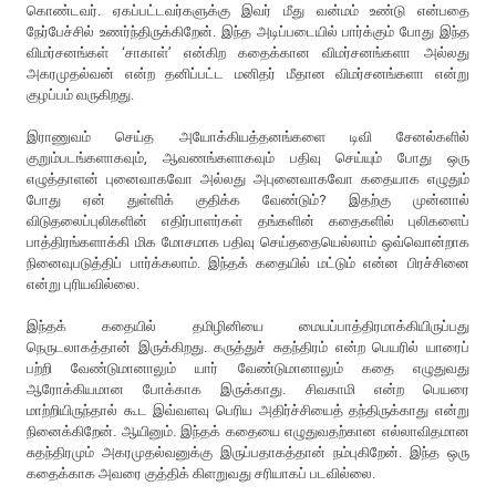
கொண்டவர். ஏகப்பட்டவர்களுக்கு இவர் மீது வன்மம் உண்டு என்பதை
நேர்பேச்சில் உணர்ந்திருக்கிறேன். இந்த அடிப்படையில் பார்க்கும் போது இந்த
விமர்சனங்கள் ‘சாகாள்’ என்கிற கதைக்கான விமர்சனங்களா அல்லது
அகரமுதல்வன் என்ற தனிப்பட்ட மனிதர் மீதான விமர்சனங்களா என்று
குழப்பம் வருகிறது.
இராணுவம் செய்த அயோக்கியத்தனங்களை டிவி சேனல்களில்
குறும்படங்களாகவும், ஆவணங்களாகவும் பதிவு செய்யும் போது ஒரு
எழுத்தாளன் புனைவாகவோ அல்லது அபுனைவாகவோ கதையாக எழுதும்
போது ஏன் துள்ளிக் குதிக்க வேண்டும்? இதற்கு முன்னால்
விடுதலைப்புலிகளின் எதிர்பாளர்கள் தங்களின் கதைகளில் புலிகளைப்
பாத்திரங்களாக்கி மிக மோசமாக பதிவு செய்ததையெல்லாம் ஒவ்வொன்றாக
நினைவுபடுத்திப் பார்க்கலாம். இந்தக் கதையில் மட்டும் என்ன பிரச்சினை
என்று புரியவில்லை.
இந்தக் கதையில் தமிழினியை மையப்பாத்திரமாக்கியிருப்பது
நெருடலாகத்தான் இருக்கிறது. கருத்துச் சுதந்திரம் என்ற பெயரில் யாரைப்
பற்றி வேண்டுமானாலும் யார் வேண்டுமானாலும் கதை எழுதுவது
ஆரோக்கியமான போக்காக இருக்காது. சிவகாமி என்ற பெயரை
மாற்றியிருந்தால் கூட இவ்வளவு பெரிய அதிர்ச்சியைத் தந்திருக்காது என்று
நினைக்கிறேன். ஆயினும். இந்தக் கதையை எழுதுவதற்கான எல்லாவிதமான
சுதந்திரமும் அகரமுதல்வனுக்கு இருப்பதாகத்தான் நம்புகிறேன். இந்த ஒரு
கதைக்காக அவரை குத்திக் கிளறுவது சரியாகப் படவில்லை.