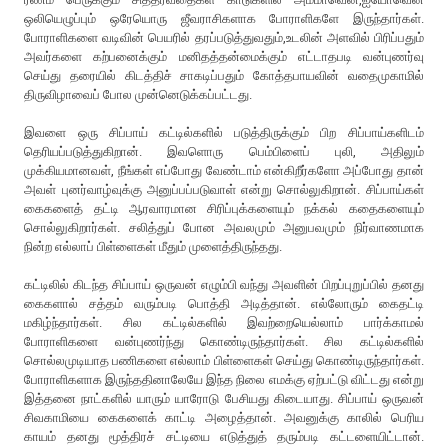
ஒலியெழுப்பும் ஒரேயொரு ஜீவராசிகளாக போராளிகளே இருந்தார்கள்.
போராளிகளை வடிவின் பெயரில் தரப்படுத்துவதும்,உடலின் அளவில் பிரிப்பதும்
அவர்களை கற்பனைக்கும் மனிதத்தன்மைக்கும் எட்டாதபடி வன்புணர்வு
செய்து தரையில் கிடத்திச் சாகடிப்பதும் கோத்தபாயவின் வதைமுகாமில்
திருவிழாவைப் போல முன்னெடுக்கப்பட்டது.
இவளை ஒரு சிப்பாய் கட்டில்களில் படுத்திருக்கும் பிற சிப்பாய்களிடம்
தெரியப்படுத்துகிறான். இவளொரு பெம்பிளைப் புலி, அதிலும்
முக்கியமானவள், நீங்கள் எப்போது வேண்டாம் என்கிறீர்களோ அப்போது தான்
அவள் புனர்வாழ்வுக்கு அனுப்பப்படுவாள் என்று சொல்லுகிறான். சிப்பாய்கள்
கைகளைத் தட்டி ஆரவாரமான சிரிப்புக்களையும் நக்கல் கதைகளையும்
சொல்லுகிறார்கள். சலித்துப் போன அவலமும் அனுபவமும் நிர்வாணமாக
நின்ற எல்லாப் பிள்ளைகள் மீதும் முளைத்திருந்தது.
கட்டிலில் கிடந்த சிப்பாய் ஒருவன் எழும்பி வந்து அவளின் பிறப்புறுப்பில் தனது
கைகளால் சத்தம் வரும்படி பொத்தி அடித்தான். எல்லோரும் கைதட்டி
மகிழ்ந்தார்கள். சில கட்டில்களில் இவற்றையெல்லாம் பார்க்காமல்
போராளிகளை வன்புணர்ந்து கொண்டிருந்தார்கள். சில கட்டில்களில்
சொல்லமுடியாத பணிகளை எல்லாம் பிள்ளைகள் செய்து கொண்டிருந்தார்கள்.
போராளிகளாக இருந்ததினாலேயே இந்த நிலை எமக்கு ஏற்பட்டு விட்டது என்று
இத்தனை நாட்களில் யாரும் யாரோடு பேசியது கிடையாது. சிப்பாய் ஒருவன்
சிவகாமியை கைகளைக் காட்டி அழைத்தான். அவனுக்கு காலில் பெரிய
காயம் தனது மூத்திரச் சட்டியை எடுத்துத் தரும்படி கட்டளையிட்டான்.