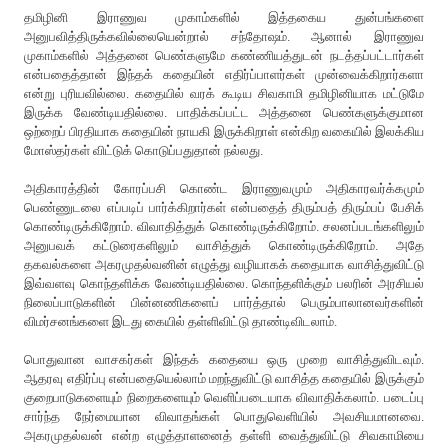
தமிழினி இராணுவ முகாம்களில் இத்தகைய துன்பங்களை
அனுபவித்திருக்கவில்லையென்றால் சந்தோஷம். ஆனால் இராணுவ
முகாம்களில் அத்தனை பெண்களுமே கண்ணியத்துடன் நடத்தப்பட்டார்கள்
என்பதைத்தான் இந்தக் கதையின் எதிர்ப்பாளர்கள் முன்வைக்கிறார்களா
என்று புரியவில்லை. கதையில் வரக் கூடிய சிவகாமி தமிழினியாக மட்டுமே
இருக்க வேண்டியதில்லை. பாதிக்கப்பட்ட அத்தனை பெண்களுக்குமான
ஒற்றைப் பிரதியாக கதையின் நாயகி இருக்கிறாள் என்கிற வகையில் இலக்கிய
மோஸ்தர்கள் விட்டுக் கொடுப்பதுதான் நல்லது.
அதிகாரத்தின் கோரப்பசி கொண்ட இராணுவமும் அதிகாரவர்க்கமும்
பெண்ணுடலை எப்படிப் பார்க்கிறார்கள் என்பதைத் திரும்பத் திரும்பப் பேசிக்
கொண்டிருக்கிறோம். விவாதித்துக் கொண்டிருக்கிறோம். சலனப்படங்களிலும்
அனுபவக் கட்டுரைகளிலும் வாசித்துக் கொண்டிருக்கிறோம். அதே
தகவல்களை அகரமுதல்வனின் எழுத்து வழியாகக் கதையாக வாசித்துவிட்டு
இவ்வளவு கொந்தளிக்க வேண்டியதில்லை. கொந்தளிக்கும் பலரின் அரசியல்
நிலைப்பாடுகளின் பின்னணிகளைப் பார்த்தால் பெரும்பாலானவர்களின்
விமர்சனங்களை இடது கையில் தள்ளிவிட்டு தாண்டிவிடலாம்.
பொதுவான வாசகர்கள் இந்தக் கதையை ஒரு முறை வாசித்துவிடவும்.
ஆதரவு எதிர்ப்பு என்பதையெல்லாம் மறந்துவிட்டு வாசித்த கதையில் இருக்கும்
குறைபாடுகளையும் நிறைகளையும் வெளிப்படையாக விவாதிக்கலாம். படைப்பு
சார்ந்த நேர்மையான விவாதங்கள் பொதுவெளியில் அவசியமானவை.
அகரமுதல்வன் என்ற எழுத்தாளனைத் தள்ளி வைத்துவிட்டு சிவகாமியை