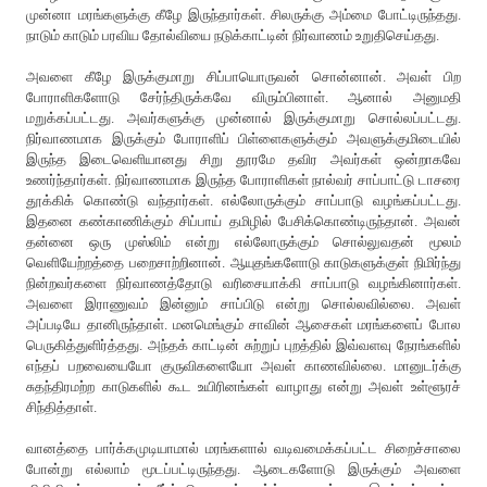
முன்னா மரங்களுக்கு கீழே இருந்தார்கள். சிலருக்கு அம்மை போட்டிருந்தது.
நாடும் காடும் பரவிய தோல்வியை நடுக்காட்டின் நிர்வாணம் உறுதிசெய்தது.
அவளை கீழே இருக்குமாறு சிப்பாயொருவன் சொன்னான். அவள் பிற
போராளிகளோடு சேர்ந்திருக்கவே விரும்பினாள். ஆனால் அனுமதி
மறுக்கப்பட்டது. அவர்களுக்கு முன்னால் இருக்குமாறு சொல்லப்பட்டது.
நிர்வாணமாக இருக்கும் போராளிப் பிள்ளைகளுக்கும் அவளுக்குமிடையில்
இருந்த இடைவெளியானது சிறு தூரமே தவிர அவர்கள் ஒன்றாகவே
உணர்ந்தார்கள். நிர்வாணமாக இருந்த போராளிகள் நால்வர் சாப்பாட்டு டாசரை
தூக்கிக் கொண்டு வந்தார்கள். எல்லோருக்கும் சாப்பாடு வழங்கப்பட்டது.
இதனை கண்காணிக்கும் சிப்பாய் தமிழில் பேசிக்கொண்டிருந்தான். அவன்
தன்னை ஒரு முஸ்லிம் என்று எல்லோருக்கும் சொல்லுவதன் மூலம்
வெளியேற்றத்தை பறைசாற்றினான். ஆயுதங்களோடு காடுகளுக்குள் நிமிர்ந்து
நின்றவர்களை நிர்வாணத்தோடு வரிசையாக்கி சாப்பாடு வழங்கினார்கள்.
அவளை இராணுவம் இன்னும் சாப்பிடு என்று சொல்லவில்லை. அவள்
அப்படியே தானிருந்தாள். மனமெங்கும் சாவின் ஆசைகள் மரங்களைப் போல
பெருகித்துளிர்த்தது. அந்தக் காட்டின் சுற்றுப் புறத்தில் இவ்வளவு நேரங்களில்
எந்தப் பறவையையோ குருவிகளையோ அவள் காணவில்லை. மானுடர்க்கு
சுதந்திரமற்ற காடுகளில் கூட உயிரினங்கள் வாழாது என்று அவள் உள்ளூரச்
சிந்தித்தாள்.
வானத்தை பார்க்கமுடியாமால் மரங்களால் வடிவமைக்கப்பட்ட சிறைச்சாலை
போன்று எல்லாம் மூடப்பட்டிருந்தது. ஆடைகளோடு இருக்கும் அவளை