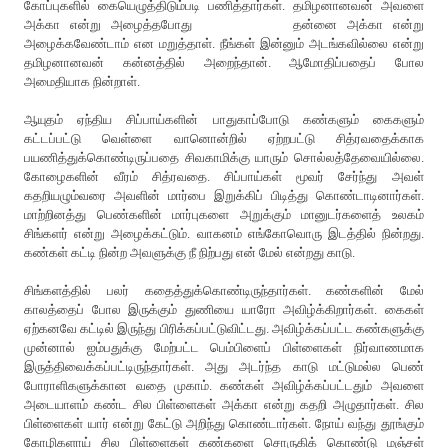
கோப்புகளில் கையெழுத்திடும்படி பணித்தார்கள். தமிழனானவன் அவளை
அக்கா என்று அழைத்தபோது தன்னை அக்கா என்று
அழைக்கவேண்டாம் என மறுத்தாள். நீங்கள் இன்னும் அடங்கவில்லை என்று
தமிழனானவன் கன்னத்தில் அறைந்தான். ஆமோதிப்பதைப் போல
அமைதியாக நின்றாள்.
ஆயுதம் ஏந்திய சிப்பாய்களின் பாதுகாப்போடு கண்களும் கைகளும்
கட்டப்பட்டு வெள்ளை வானொன்றில் ஏற்றபட்டு சித்ரவதைக்காக
பயணித்துக்கொண்டிருப்பதை சிவகாமிக்கு யாரும் சொல்லத்தேவையில்லை.
கோழைகளின் வீரம் சித்ரவதை. சிப்பாய்கள் மூவர் சேர்ந்து அவள்
கதறியழும்வரை அவளின் மார்பை இறுக்கிப் பிடித்து கொண்டாடினார்கள்.
மாற்றினத்து பெண்களின் மார்புகளை அறுக்கும் மானுடர்களைத் உலகம்
சிங்களர் என்று அழைக்கட்டும். வாகனம் எங்கோவொரு இடத்தில் நின்றது.
கண்கள் கட்டி நின்ற அவளுக்கு நீ நிற்பது என் மேல் என்றது காடு.
சிங்களத்தில் பலர் கதைத்துக்கொண்டிருந்தார்கள். கண்களின் மேல்
காலத்தைப் போல இருக்கும் துணியை யாரோ அவிழ்க்கிறார்கள். கைகள்
ஏற்கனவே கட்டில் இருந்து பிரிக்கப்பட்டுவிட்டது. அவிழ்க்கப்பட்ட கண்களுக்கு
முன்னால் ஐம்பதுக்கு மேற்பட்ட பெம்பிளைப் பிள்ளைகள் நிர்வாணமாக
இருத்திவைக்கப்பட்டிருந்தார்கள். அது அடர்ந்த காடு மட்டுமல்ல பெண்
போராளிகளுக்கான வதை முகாம். கண்கள் அவிழ்க்கப்பட்டதும் அவளை
அடையாளம் கண்ட சில பிள்ளைகள் அக்கா என்று கதறி அழுதார்கள். சில
பிள்ளைகள் யார் என்று கேட்டு அறிந்து கொண்டார்கள். நோய் வந்து தூங்கும்
கோழிகளாய் சில பிள்ளைகள் கண்களை சொருகிக் கொண்டு மஞ்சள்