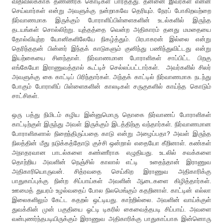
விதிவிலக்காக தண்ணீர்க் கொடிகள் பார்த்தது. தன்னை இவர்கள் என்ன
செய்வார்கள் என்று அவளுக்கு நன்றாகவே தெரியும். நேரப் போகிறவற்றை
நிர்வாணமாக இருக்கும் போராளிப்பிள்ளைகளின் உடல்களில் இருந்த
தடயங்கள் சொல்லிற்று. யுத்தத்தை வென்ற அதிகாரம் தனது மமதையை
தோல்வியுற்ற யோனிகளிலேயே நிகழ்த்தும். பிரபாகரன் இல்லை என்று
தெரிந்ததன் பின்னர் இந்தக் காடுகளும் குனிந்து பணிந்துவிட்டது என்று
இயற்கையை சினந்தாள். நிர்வாணமான போராளிகள் சாப்பிட்ட பிறகு
எங்கேயோ இராணுவத்தால் கூட்டிச் செல்லப்பட்டார்கள். அவர்களில் சிலர்
அவளுக்கு கை காட்டிப் பிரிந்தார்கள். அந்தக் காட்டில் நிர்வாணமாக நடந்து
போகும் போராளிப் பிள்ளைகளின் காலடிகள் சருகுகளில் காய்ந்த கொடும்
சாட்சிகள்.
ஒரு பத்து நிமிடம் கழிய இன்னுமொரு தொகை நிர்வாணப் போராளிகள்
காட்டிற்குள் இருந்து அவள் இருக்கும் இடத்திற்கு வந்தார்கள். நிர்வாணமான
போராளிகளால் நிறைந்திருப்பதை காடு என்று அழைப்பதா? அவள் இருந்த
நிலத்தின் மீது நடுக்கத்தோடு குச்சி ஒன்றால் எதையோ கீறினாள். கண்கள்
அநாதரவான பாடல்களை கண்ணீராக எழுதியது. உடலில் சவக்களை
தொற்றிய அவளின் நெஞ்சில் காலால் எட்டி உதைந்தான் இராணுவ
அதிகாரியொருவன். சித்ரவதை செய்கிற இராணுவ அதிகாரிக்கு
பாதுகாப்புக்கு நின்ற சிப்பாய்கள் அவளின் ஆடைகளை கிழித்தார்கள்.
ஊமைத் துயரம் உழல்வதைப் போல நிலமெங்கும் கதறினாள். காட்டின் எல்லா
இலைகளிலும் கேட்ட கதறல் ஒட்டியது. காற்றில்லை. அவளின் வாய்க்குள்
துவக்கின் முன் பகுதியை ஓட்டி டிகரில் கைவைத்தபடி சிப்பாய். அவளை
வன்புணர்ந்தபடியிருக்கும் இராணுவ அதிகாரிக்கு பாதுகாப்பாக இன்னொரு