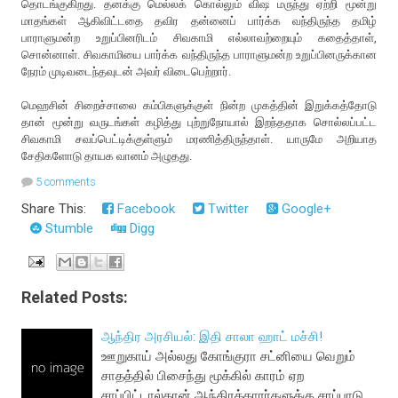
தொடங்குகிறது. தனக்கு மெல்லக் கொல்லும் விஷ மருந்து ஏற்றி மூன்று
மாதங்கள் ஆகிவிட்டதை தவிர தன்னைப் பார்க்க வந்திருந்த தமிழ்
பாராளுமன்ற உறுப்பினரிடம் சிவகாமி எல்லாவற்றையும் கதைத்தாள்,
சொன்னாள். சிவகாமியை பார்க்க வந்திருந்த பாராளுமன்ற உறுப்பினருக்கான
நேரம் முடிவடைந்தவுடன் அவர் விடைபெற்றார்.
மெஹசின் சிறைச்சாலை கம்பிகளுக்குள் நின்ற முகத்தின் இறுக்கத்தோடு
தான் மூன்று வருடங்கள் கழித்து புற்றுநோயால் இறந்ததாக சொல்லப்பட்ட
சிவகாமி சவப்பெட்டிக்குள்ளும் மரணித்திருந்தாள். யாருமே அறியாத
சேதிகளோடு தாயக வானம் அழுதது.
5 comments
Share This:
Facebook
Twitter
Google+
Stumble
Digg
Related Posts:
ஆந்திர‌ அர‌சிய‌ல்: இதி சாலா ஹாட் ம‌ச்சி!
ஊறுகாய் அல்லது கோங்குரா சட்னியை வெறும்
சாதத்தில் பிசைந்து மூக்கில் காரம் ஏற
சாப்பிட்டால்தான் ஆந்திரக்காரர்களுக்கு சாப்பாடு,