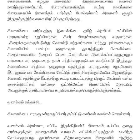
சக்கரங்களாகி சுழலும் பாதையின் நிரந்தரமானவளாய் தன்னை
உணர்ந்துகொண்டாள். போராளியாகவிருந்த கடந்த காலங்களை
சிறையறையில் நினைத்துப் பார்க்கும் போதெல்லாம் அவளைச் சூழும்
இருளுக்கு இவ்வுலகை மிரட்டும் குரலிருந்தது.
சிவகாமியை பார்ப்பதற்கு இடைக்கிடை தமிழ் அரசியல் கட்சியின்
பாராளுமன்ற உறுப்பினர்கள் சிலர் சிறைச்சாலைக்கு வருவார்கள்.
சிறைக்கதவுக்குள் நின்று கொண்டு வந்தவர்களை பார்த்து புன்னகைக்கும்
சிவகாமியின் பண்பும் ஒழுக்கமும் துயரத்திலும் பிசகவில்லை.
சிறைச்சாலையில் நிறையப் பெண் போராளிகள் அடைக்கப்பட்டிருந்தாலும்
பார்வையாளர் ஒருவரைத் தான் சந்திக்கமுடியுமென கட்டுப்பாடு இருந்தது.
சிவகாமியை சந்திக்க ஒருமுறை வந்திருந்த பாராளுமன்ற உறுப்பினரை
இராணுவம் பல கேள்விகளை கேட்டுத் தான் சிறைக்குள்ளேயே அனுமதித்து.
சிவகாமி சந்திக்கும் இடத்திற்கு கூட்டி வரப்பட்டதற்கு பிறகும் அவர்கள் என்ன
கதைக்கிறார்கள் என்பதை ஒட்டுக்கேட்க சிவகாமியின் ஆடையில்
அவளுக்குத் தெரியாமலேயே கருவியொன்றை பொருத்தியிருந்தார்கள்.
வணக்கம் தங்கச்சி...
சிவகாமியை பாராளுமன்ற உறுப்பினர் கும்பிட்டு கண்கள் கலங்கச் சொன்னார்.
வணக்கம் அண்ணா, எப்பிடி இருக்கிறியள்? சிவாகாமி கூப்பிய தனது
கரங்களுக்குள் வாதைகளின் வாயைக் கட்டிப்போட்டிருந்தாள். உலகிற்கு
சொல்லமுடியாத துயரங்களை சித்ரவதைகளை சிறைகளில் சந்தித்த