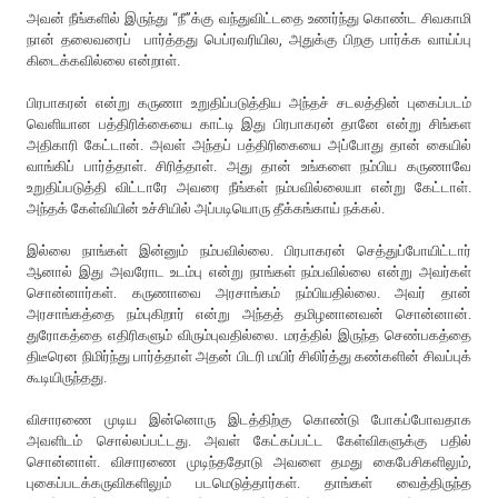
அவன் நீங்களில் இருந்து “நீ”க்கு வந்துவிட்டதை உணர்ந்து கொண்ட சிவகாமி
நான் தலைவரைப் பார்த்தது பெப்ரவரியில, அதுக்கு பிறகு பார்க்க வாய்ப்பு
கிடைக்கவில்லை என்றாள்.
பிரபாகரன் என்று கருணா உறுதிப்படுத்திய அந்தச் சடலத்தின் புகைப்படம்
வெளியான பத்திரிக்கையை காட்டி இது பிரபாகரன் தானே என்று சிங்கள
அதிகாரி கேட்டான். அவள் அந்தப் பத்திரிகையை அப்போது தான் கையில்
வாங்கிப் பார்த்தாள். சிரித்தாள். அது தான் உங்களை நம்பிய கருணாவே
உறுதிப்படுத்தி விட்டாரே அவரை நீங்கள் நம்பவில்லையா என்று கேட்டாள்.
அந்தக் கேள்வியின் உச்சியில் அப்படியொரு தீக்கங்காய் நக்கல்.
இல்லை நாங்கள் இன்னும் நம்பவில்லை. பிரபாகரன் செத்துப்போயிட்டார்
ஆனால் இது அவரோட உடம்பு என்று நாங்கள் நம்பவில்லை என்று அவர்கள்
சொன்னார்கள். கருணாவை அரசாங்கம் நம்பியதில்லை. அவர் தான்
அரசாங்கத்தை நம்புகிறார் என்று அந்தத் தமிழனானவன் சொன்னான்.
துரோகத்தை எதிரிகளும் விரும்புவதில்லை. மரத்தில் இருந்த செண்பகத்தை
திடீரென நிமிர்ந்து பார்த்தாள் அதன் பிடரி மயிர் சிலிர்த்து கண்களின் சிவப்புக்
கூடியிருந்தது.
விசாரணை முடிய இன்னொரு இடத்திற்கு கொண்டு போகப்போவதாக
அவளிடம் சொல்லப்பட்டது. அவள் கேட்கப்பட்ட கேள்விகளுக்கு பதில்
சொன்னாள். விசாரணை முடிந்ததோடு அவளை தமது கைபேசிகளிலும்,
புகைப்படக்கருவிகளிலும் படமெடுத்தார்கள். தாங்கள் வைத்திருந்த