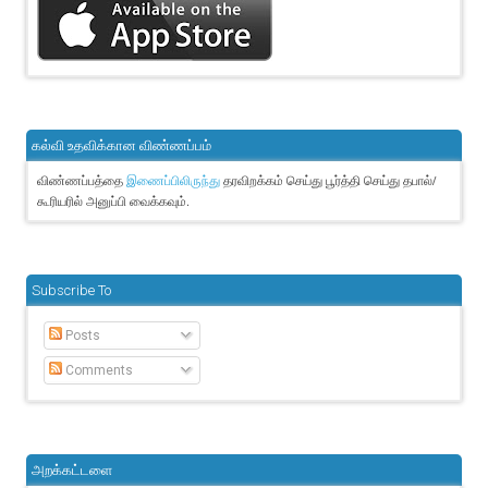
கல்வி உதவிக்கான விண்ணப்பம்
விண்ணப்பத்தை
தரவிறக்கம் செய்து பூர்த்தி செய்து தபால்/
இணைப்பிலிருந்து
கூரியரில் அனுப்பி வைக்கவும்.
Subscribe To
Posts
Comments
அறக்கட்டளை