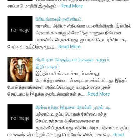
சாப்பாடு மாதிரி இருக்கும்…
Read More
பிரியங்காவும் நளினியும்.
ஈரானிய அதிபர் ஸ்ரீலங்கா பயணிக்கிறார். இஸ்ரேல்
அரசாங்கம் ராஜபக்சேவிற்கு ராணுவ ரீதியான
பலமளிக்கவிருக்கிறது. ஜப்பான் தொடர்ச்சியாக,
பேரினவாதத்திற்கு உறுது…
Read More
சீர்லீடர்ஸ்-'பெருத்த மார்புகளும், சுழலும்
இடுப்புகளும்
இந்தியாவின் கலாச்சாரம் என்பது
போலித்தனங்களால் வடிவமைக்கப்பட்டது. இந்தப்
போலித்தனங்களை அவ்வப்பொழுது யாரும் சலனமுறச்
செய்யாமல் இருக்க தண்டல்காரர்கள் தட…
Read More
தேர்வு ரத்து: இருளை நோக்கி முதல் படி.
பத்தாம் வகுப்பு பொதுத் தேர்வை ரத்து
செய்வதற்காக ஆலோசனைகளை
துவக்கியிருக்கிறது மத்திய அரசு. பத்தாம் வகுப்பு
மாணவர்கள் மற்றும் அவரது பெற்றோர்களின், மன நெ…
Read