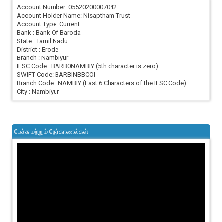
Account Number: 05520200007042
Account Holder Name: Nisaptham Trust
Account Type: Current
Bank : Bank Of Baroda
State : Tamil Nadu
District : Erode
Branch : Nambiyur
IFSC Code : BARB0NAMBIY (5th character is zero)
SWIFT Code: BARBINBBCOI
Branch Code : NAMBIY (Last 6 Characters of the IFSC Code)
City : Nambiyur
பேச்சு மற்றும் நேர்காணல்கள்