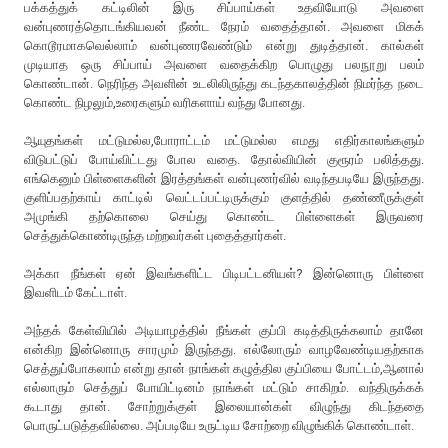
பக்கத்துக் கட்டிலின் இரு சிப்பாய்கள் உதவியோடு அவளை
வன்புணரத்தொடங்கியவன் நீண்ட நேரம் வதைத்தான். அவளை மிகக்
கொடூரமாகவெல்லாம் வன்புணரவேண்டும் என்று துடித்தான். கால்கள்
முடியாத ஒரு சிப்பாய் அவளை வதைக்கிற பொழுது பலநூறு பலம்
கொண்டான். நெரிந்த அவளின் உடலிலிருந்து கடந்தகாலத்தின் நிமர்ந்த நடை
கொண்ட நிழலும்,உரைகளும் வரிகளாய் வந்து போனது.
ஆயுதங்கள் மட்டுமல்ல,போராட்டம் மட்டுமல்ல எமது எதிர்காலங்களும்
விடுபட்டுப் போய்விட்டது போல வதை. தோல்வியின் குரூரம் பலித்தது.
எங்கெனும் பிள்ளைகளின் இரத்தங்கள் வன்புணர்வில் வடிந்தபடியே இருந்தது.
குளிப்பதற்காய் காட்டில் வெட்டப்பட்டிருக்கும் குளத்தில் தண்ணீருக்குள்
அமுங்கி தற்கொலை செய்து கொண்ட பிள்ளைகள் இருவரை
செத்துக்கொண்டிருந்த மற்றவர்கள் புதைத்தார்கள்.
அக்கா நீங்கள் ஏன் இவங்களிட்ட பிடிபட்டனியள்? இன்னொரு பிள்ளை
இவளிடம் கேட்டாள்.
அந்தக் கேள்வியில் அடியாழத்தில் நீங்கள் குப்பி கடித்திருக்கலாம் தானே
என்கிற இன்னொரு சாரமும் இருந்தது. எல்லோரும் வாழவேண்டியதற்காக
செத்துப்போகலாம் என்று தான் நாங்கள் கழுத்தில குப்பியை போட்டம்,ஆனால்
எல்லாரும் செத்துப் போயிட்டினம் நாங்கள் மட்டும் சாகிறம். வந்திருக்கக்
கூடாது தான். சோற்றுக்குள் இலையான்கள் விழுந்து கிடந்ததை
பொருட்படுத்தவில்லை. அப்படியே உருட்டிய சோற்றை விழுங்கிக் கொண்டாள்.