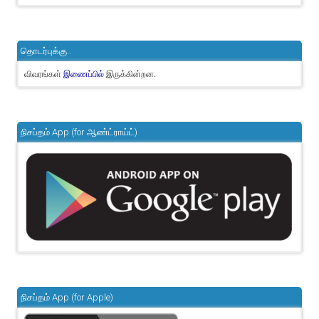
தொடர்புக்கு..
விவரங்கள்
இருக்கின்றன.
இணைப்பில்
நிசப்தம் App (for ஆண்ட்ராய்ட்)
நிசப்தம் App (for Apple)