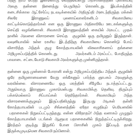
பிறகு தாம் பெற்ற இன்னொரு வெற்றியென்று அரசாங்கத்தின் புலானய்வு
அலகு தன்னை நினைத்து பெருமிதம் கொண்டது. இயக்கத்தின்
கடைசிக்கால ஆட்சேர்ப்பு நடவடிக்கையில் அதிருப்தி அடைந்திருந்த மக்கள்
சிலரே இராணுவப் புலனாய்வாளர்களிடம் சிவகாமியை
காட்டிக்கொடுத்தார்கள் என ஒரு இராணுவ அதிகாரியே ஊடகங்களுக்கு
செய்தி வழங்கினான். சிவகாமி இராணுவத்தின் கையில் அகபட்ட முதல்
நாளில் அவளை விசாரணை செய்த குழுவில் ஒரு தமிழனும் இருந்தான்.
வவுனியாவில் உள்ள ரகசிய இடத்திற்கு சிவகாமியை கொண்டு போய்
விசாரித்த அந்தக் குழு கோத்தபாயவின் விசுவாசிகளாய் தங்களை
அறிமுகப்படுத்திக் கொண்டது. அவர்களிடம் அகப்பட்ட போதிருந்த
பாவாடை சட்டையோடு சிவகாமி அவர்களுக்கு முன்னிருந்தாள்.
தன்னை ஒரு முன்னாள் போராளி என்று அறிமுகப்படுத்திய அந்தக் குழுவின்
ஒரே தமிழனானவனை வேறு எங்கேனும் பார்த்த ஞாபகம் அவளுக்கு
வரவில்லை. விசாரணையே ஒரு மரத்தின் கீழேயே நடாத்தப்பட்டது.
அதுவொரு இராணுவ முகாமென்பது சிவகாமிக்கு தெளிவு. திரும்பும்
பக்கமெல்லாம் சிப்பாய்கள் தெரிந்தார்கள். சிவகாமியும் அந்த
விசாரணைக்குழுவும் இருப்பதிலிருந்து இருபது அடிகள் தள்ளி
கோத்தபாயவின் படமும் சிங்களத்தில் ஏதோ எழுதியும் பெரியளவில்
பதாகைகள் நிறுவப்பட்டிருந்தது. என்ன விநோதம்! அந்த வளாகம் முழுதும்
கோத்தபாயாவின் படங்கள் ஆளுயர பதாகைகளில் நிறுத்தப்பட்டிருக்கிறது.
இரத்தம் குடித்து இறுகிப் போன பிசாசின் முகம் இப்படித் தான்
இருக்கமுடியுமென சிவகாமி நம்பினாள்.