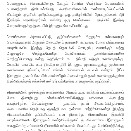
பெண்ணுடல் சிவகாமியினது. போரும் போரின் வெற்றியும் பெண்களின்
உடலைத்தான் தீனியாக்கியது. அலரிமாளிகையில் கண்ணாடிப்பெட்டியில்
கிடக்கும் புத்தரின் புனிதப்பல்லுக்கு ஒரு தமிழச்சியின் பிறப்புறுப்பைக் கீறி
இரத்தம் தெளித்தார்கள் என்கிற ஒரு செய்தியை தடுப்பில் இருந்த
போராளிகளுக்கு இடையில் இராணுவமே கசியவிட்டது.
“சனங்களை அலையவிட்டு, குடும்பங்களைச் சிதறடிச்சு எல்லாரையும்
நொண்டியாக்கி ஆறுதல் அடையினம் தங்கச்சி. காணமல் போன பிள்ளையை
வவுனியாவில இருந்து தேடத் தொடங்கி கொழும்பு வரைக்கும் வந்து
அழுதழுதே செத்துப்போகிற பெற்றோர்கள், முள்ளிவாய்க்காலில
செத்துப்போனது என்று தெரிஞ்சால் கூட நிம்மதி அந்தச் சனங்களுக்கு.
கோவில் வாசலில கூடி நிக்கிற மாதிரி இராணுவ முகாம்களுக்கு முன்னால
சனங்களை நிப்பாட்டிப்போட்டாங்கள். பிள்ளையள் கடவுள் என்றால் இப்ப
இராணுவ முகாம் கோவில். கண்ணீரும் அலைச்சலும் தான் சனங்களுக்குள்ள
நிரம்பியிருக்குத் தங்கச்சி என்றார் வந்திருந்த பாராளுமன்ற உறுப்பினர்.
சிவகாமியின் மூச்சுக்குள் சனங்களின் அவலம் புயல் காற்றின் பாய்க்கப்பலைப்
போல திணறியது. முள்ளிவாய்க்காலிலிருந்து மக்களை அடைத்து
வைத்திருந்த செட்டிக்குளம் முகாமில் தான் சிவகாமியிருந்தாள்.
அடையாளமே தெரியாத ஒருத்தியாக தன்னை மாற்றிக்கொண்டு இருந்து
சிலகாலங்களில் தப்பிவிடலாம் என நினைத்த சிவகாமியை இரண்டு
வாரங்களிலேயே இராணுவம் கண்டுபிடித்துவிட்டது. சிவகாமியை இராணுவம்
கைதுசெய்த சம்பவம் பெரியளவில் மக்களால் பேசப்பட்டது. போர்வெற்றிக்க்கு