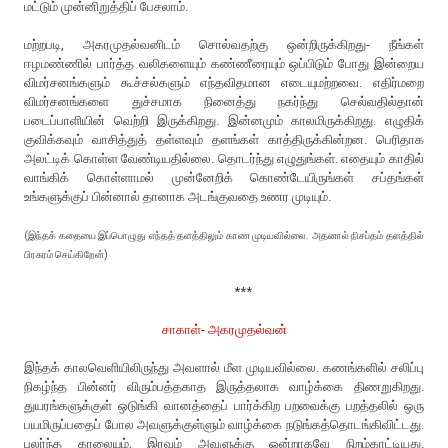
மட்டும் முன்னிறுத்திப் பேசலாம்.
மற்றபடி, அகரமுதல்வனிடம் சொல்வதற்கு ஒன்றிருக்கிறது- நீங்கள்
ஈழமண்ணில் பார்த்த வலிகளையும் கண்ணீரையும் ஒப்பிடும் போது இன்றைய
விமர்சனங்களும் கூச்சல்களும் எந்தவிதமான எடையுமற்றவை. எதிர்மறை
விமர்சனங்களை துச்சமாக நினைத்து நகர்ந்து செல்வதில்தான்
படைப்பாளியின் வெற்றி இருக்கிறது. இன்னமும் காலமிருக்கிறது. எழுதிக்
குவிக்கவும் வாசித்துத் தள்ளவும் தளங்கள் காத்திருக்கின்றன. பெரிதாக
அலட்டிக் கொள்ள வேண்டியதில்லை. தொடர்ந்து எழுதுங்கள். எதையும் காதில்
வாங்கிக் கொள்ளாமல் முன்னேறிக் கொண்டேயிருங்கள் சப்தங்கள்
உங்களுக்குப் பின்னால் தானாக அடங்குவதை உணர முடியும்.
(இந்தக் கதையை இப்பொழுது எந்தத் தளத்திலும் காண முடியவில்லை. அதனால் நிசப்தம் தளத்தில்
பிரசுரம் செய்கிறேன்)
***
சாகாள்- அகரமுதல்வன்
இந்தக் காலவெளியிலிருந்து அவளால் மீள முடியவில்லை. கணங்களில் சலிப்பு
நிகழ்ந்த பின்னர் விரும்பத்தகாத இருத்தலாக வாழ்க்கை திணறுகிறது.
துயரங்களுக்குள் ஒடுங்கி வானத்தைப் பார்க்கிற பறவைக்கு பறத்தலில் ஒரு
பயமிருப்பதைப் போல அவளுக்குள்ளும் வாழ்க்கை நடுங்கத்தொடங்கிவிட்டது.
புலர்ந்த காலையும், இரவும் அவளுக்கு ஒன்றாகவே நிறம்காட்டியது.