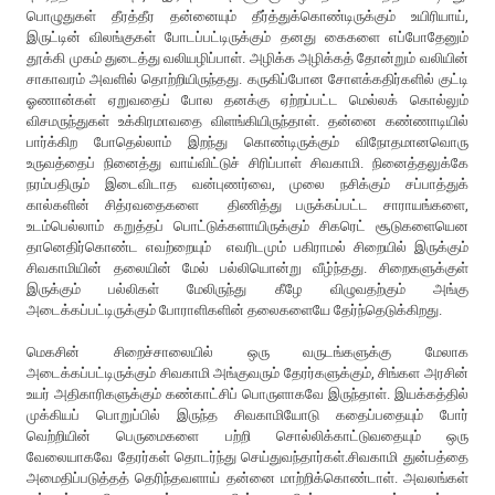
பொழுதுகள் தீரத்தீர தன்னையும் தீர்த்துக்கொண்டிருக்கும் உயிரியாய்,
இருட்டின் விலங்குகள் போடப்பட்டிருக்கும் தனது கைகளை எப்போதேனும்
தூக்கி முகம் துடைத்து வலியழிப்பாள். அழிக்க அழிக்கத் தோன்றும் வலியின்
சாகாவரம் அவளில் தொற்றியிருந்தது. கருகிப்போன சோளக்கதிர்களில் குட்டி
ஓணான்கள் ஏறுவதைப் போல தனக்கு ஏற்றப்பட்ட மெல்லக் கொல்லும்
விசமருந்துகள் உக்கிரமாவதை விளங்கியிருந்தாள். தன்னை கண்ணாடியில்
பார்க்கிற போதெல்லாம் இறந்து கொண்டிருக்கும் விநோதமானவொரு
உருவத்தைப் நினைத்து வாய்விட்டுச் சிரிப்பாள் சிவகாமி. நினைத்தலுக்கே
நரம்பதிரும் இடைவிடாத வன்புணர்வை, முலை நசிக்கும் சப்பாத்துக்
கால்களின் சித்ரவதைகளை திணித்து பருக்கப்பட்ட சாராயங்களை,
உடம்பெல்லாம் கறுத்தப் பொட்டுக்களாயிருக்கும் சிகரெட் சூடுகளையென
தானெதிர்கொண்ட எவற்றையும் எவரிடமும் பகிராமல் சிறையில் இருக்கும்
சிவகாமியின் தலையின் மேல் பல்லியொன்று வீழ்ந்தது. சிறைகளுக்குள்
இருக்கும் பல்லிகள் மேலிருந்து கீழே விழுவதற்கும் அங்கு
அடைக்கப்பட்டிருக்கும் போராளிகளின் தலைகளையே தேர்ந்தெடுக்கிறது.
மெகசின் சிறைச்சாலையில் ஒரு வருடங்களுக்கு மேலாக
அடைக்கப்பட்டிருக்கும் சிவகாமி அங்குவரும் தேரர்களுக்கும், சிங்கள அரசின்
உயர் அதிகாரிகளுக்கும் கண்காட்சிப் பொருளாகவே இருந்தாள். இயக்கத்தில்
முக்கியப் பொறுப்பில் இருந்த சிவகாமியோடு கதைப்பதையும் போர்
வெற்றியின் பெருமைகளை பற்றி சொல்லிக்காட்டுவதையும் ஒரு
வேலையாகவே தேரர்கள் தொடர்ந்து செய்துவந்தார்கள்.சிவகாமி துன்பத்தை
அமைதிப்படுத்தத் தெரிந்தவளாய் தன்னை மாற்றிக்கொண்டாள். அவலங்கள்