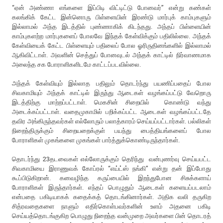
“ஏன் அண்ணா எங்களை இப்பிடி விட்டிட்டு போனவர்” என்று கண்கள்
கலங்கிக் கேட்ட இன்னொரு பிள்ளையின் இரண்டு மார்புக் காம்புகளும்
இல்லாமல் அந்த இடத்தில் புண்ணாகிக் கிடந்தது. அந்தப் பிள்ளையின்
காம்புகளற்ற மார்புகளைப் போலவே இந்தக் கேள்விக்கும் பதிலில்லை. அந்தக்
கேள்வியைக் கேட்ட பிள்ளையும் பதிலைப் போல ஓரிருதினங்களில் இல்லாமல்
ஆகிவிட்டாள். அவளின் செத்துப் போனவுடல் அந்தக் காட்டில் நிர்வாணமாக
அலைந்த சக போராளிகளிடமே காட்டப்படவில்லை.
அந்தக் கேள்வியும் இல்லாத பதிலும் தொடர்ந்து பயணிப்பதைப் போல
சிவகாமியும் அந்தக் காட்டில் இருந்து ஆடைகள் வழங்கப்பட்டு வேறொரு
இடத்திற்கு மாற்றப்பட்டாள். மெகசின் சிறையில் கொண்டு வந்து
அடைக்கப்பட்டாள். வதைமுகாமில் பறிக்கப்பட்ட ஆடைகள் வழங்கப்பட்டதே
தவிர அங்கிருந்தவர்கள் எல்லோரும் பலாத்காரம் செய்யப்பட்டார்கள். பல்லிகள்
நிறைந்திருக்கும் சிறையறைக்குள் பயந்து பைத்தியங்களைப் போல
போராளிகள் முகங்களை முகங்கள் பார்த்துக்கொண்டிருந்தார்கள்.
தொடர்ந்து 23தடவைகள் எல்லோருக்கும் தெரிந்து வன்புணர்வு செய்யபட்ட
சிவகாமியை இராணுவக் கோப்ரல் “எய்ட்ஸ் நங்கி” என்று தன் இப்போது
கூப்பிடுகிறான். கனவழிந்த கருப்பையில் இறந்துபோன சிசுக்களாய்
போராளிகள் இருந்தார்கள். எந்தப் பொழுதும் ஆடைகள் களையப்படலாம்
என்பதை பகிடியாகக் கதைக்கத் தொடங்கினார்கள். அதிக வலி தருகிற
சித்ரவதைகளை நாளும் எதிர்கொள்பவர்களின் உளம் அதனை பகிடி
செய்யத்தொடங்குகிற பொழுது நிறைந்த வன்முறை அவர்களை பின் தொடரத்