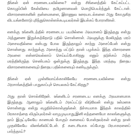
நீங்கள் ஏன் சரணடையவில்லை? என்று சிங்களத்தில் கேட்கப்பட்ட
கொழும்பின் கேள்வியை தமிழனானவன் மொழிபெயர்த்துக் கேட்டான்.
விசாரணைகளின் தன்மைகளை, இராணுவ உரையாடல்களை அது கோருகிற
விடயங்களோடு புரிந்துகொள்ளக்கூடியவர்கள் இயக்கப் போராளிகள்.
எனக்கு உங்களிடத்தில் சரணடைய பயமில்லை அவமானம் இருந்தது என்று
அத்துணை இறுக்கத்தோடு பதில் சொன்னாள். அவளுக்கு மேலிருந்த மரம்
அசைவதில்லை என்பது போல இருந்தாலும் காற்று அசைப்பேன் என்று
சொன்னது. காற்றுக்கு அசைத்து மட்டும் தான் பழக்கம். இந்த விசாரணை
அவளை என்னவெல்லாம் செய்யப்போகிறது எனும் நடுக்கம் அந்த
மரத்திலிருந்த செண்பகம் ஒன்றுக்கு இருந்தது. இந்த மரத்தடி நிறைய
விசாரணைகளையும் நிறைய பதில்களையும் கண்டிருக்கும்.
நீங்கள் ஏன் முள்ளிவாய்க்காலிலேயே சரணடையவில்லை என்று
அரசாங்கத்தின் பாதுகாப்புச் செயலகம் கேட்கிறது?
அது தான் சொல்கிறேன். உங்களிடம் சரணடைய எனக்கு அவமானமாக
இருந்தது. ஆனாலும் உங்களிடம் அகப்பட்டு விடுவேன் என்று உள்மனசு
சொன்னது என்று எழுதிக்கொள்ளுங்கள். நிச்சயமாக இந்தக் காலத்தில்
பிரகாசத்தை விரும்புவர்கள் வாழமுடியாது,இனி எத்தனையோ காலங்களுக்கு
நாம் இருட்டிலேயே காணமல் போகும் கனவைப் போன்றவர்கள் என்று நான்
முதலிலேயே விளங்கிவிட்டேன். நீ கடைசியாக எப்போது பிரபாகரனைப்
பார்த்தாய்?