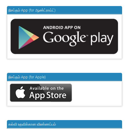
நிசப்தம் App (for ஆண்ட்ராய்ட்)
நிசப்தம் App (for Apple)
கல்வி உதவிக்கான விண்ணப்பம்