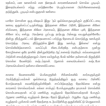
உறக்கம், மன உளைச்சல் என நிறையக் காரணங்களைச் சொல்ல முடியும்.
இதையெல்லாம் சற்று மாற்றினாலே பெரும்பாலான பிரச்சினைகளைத்
தடுத்துவிட முடியும் என்பதுதான் உண்மை.
யாரோ சொன்ன ஒரு விஷயம் இது- ‘நம் ஒவ்வொருவருக்கும் குறிப்பிட்டளவு
உணவு ஒதுக்கப்பட்டிருக்கிறது. இத்தனை கிலோ அரிசி, இத்தனை கிலோ
சர்க்கரை, இத்தனை கிலோ அசைவம், இத்தனை கிலோ புளி, இத்தனை
கிலோ உப்பு என்று. அவற்றை முப்பது நாற்பது அல்லது வயதுக்குள்ளேயே
தின்று தீர்த்துவிட்டால் இறைவனாகப் பார்த்து நோயைக் கொடுத்து உனக்குக்
கொடுத்த அளவு தீர்ந்துடுச்சு..இனி இது உனக்கு இல்லை’ என்று
சொல்லிவிடுவானாம். வாய்ப்புக் கிடைக்கிறதே என்பதற்காக மூன்று
கோழிகளை ஒரே நாளில் தின்றுவிடுகிற ஆட்களைத் தெரியும். எவ்வளவுதான்
அடுக்கி வைத்திருந்தாலும் அரை வயிறுக்கு மேல் உள்ளே தள்ளாமல் நிறுத்திக்
கொள்ள வேண்டும். கஷ்டம்தான். ஆனால் எவையெல்லாம் கஷ்டமோ
அவையெல்லாம் நன்மை விளைவிப்பவை.
காலை வேளைகளில் பெங்களூரின் சிக்னல்களில் கார்களுக்குள்
அமர்ந்திருப்பவர்கள் ஒவ்வொரு நிறுத்தத்திலும் ஒரு வாயை அள்ளிப்
போடுவதைக் கவனித்திருக்கிறேன். சாப்பிடுவதற்கு நேரமில்லை என்று
காரணம் சொல்வார்கள். எல்லா சாக்குப் போக்குகளுமே நாமாகச் சொல்லிக்
கொள்பவைதான். எட்டு மணிக்கு எழுந்தால் நேரமில்லாமல்தான் போகும்.
ஆறரை மணிக்கு எழுந்தால் நிறைய நேரம் இருக்கும். அதுவே ஆறு மணிக்கு
எழுந்தால் முக்கால் மணி நேரத்தை உடற்பயிற்சிக்கு ஒதுக்கிவிட்டு மெதுவாகக்