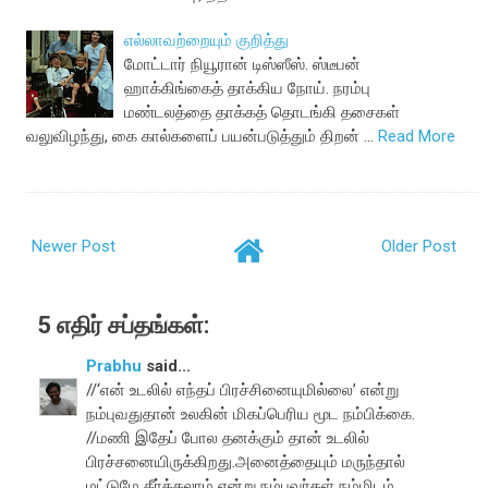
எல்லாவற்றையும் குறித்து
மோட்டார் நியூரான் டிஸ்ஸீஸ். ஸ்டீபன்
ஹாக்கிங்கைத் தாக்கிய நோய். நரம்பு
மண்டலத்தை தாக்கத் தொடங்கி தசைகள்
வலுவிழந்து, கை கால்களைப் பயன்படுத்தும் திறன் …
Read More
Newer Post
Older Post
5 எதிர் சப்தங்கள்:
Prabhu
said...
//‘என் உடலில் எந்தப் பிரச்சினையுமில்லை’ என்று
நம்புவதுதான் உலகின் மிகப்பெரிய மூட நம்பிக்கை.
//மணி இதேப் போல தனக்கும் தான் உடலில்
பிரச்சனையிருக்கிறது.அனைத்தையும் மருந்தால்
மட்டுமே தீர்க்கலாம் என்று நம்புவர்கள் நம்மிடம்