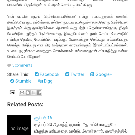
கொண்டேயிருக்கிறார். உடல் அவர் சொல்படி கேட்கிறது.
‘என் உடலில் எந்தப் பிரச்சினையுமில்லை’ என்று நம்புவதுதான் உலகின்
மிகப்பெரிய மூட நம்பிக்கை. எல்லோருடைய உடலிலும் ஏதாவதொரு பிரச்சினை
இருக்கும். அது தவறேயில்லை. ஆனால் அது பற்றிய தெளிவானதொரு புரிதல்
வேண்டும். ‘இந்தப் பிரச்சினைக்கு இதையெல்லாம் நாம் செய்ய வேண்டும்’
என்கிற தெளிவு வேண்டும். படிப்பது, வேலைக்குச் செல்வது, சம்பாதிப்பது,
சொத்து சேர்ப்பது என பிற அத்தனை காரியங்களும் இரண்டாம்பட்சம்தான்.
உடலை ஒழுங்காக வைத்துக் கொள்ளாமல் எவ்வளவுதான் சம்பாதித்து என்ன
செய்யப் போகிறோம்?
5 comments
Share This:
Facebook
Twitter
Google+
Stumble
Digg
Related Posts:
சூப்பர் 16
சூப்பர் 30 ஆனந்த் குமார் மீது எப்பொழுதுமே
மிகுந்த மரியாதை உண்டு. பீஹார்காரர். கணிதத்தில்