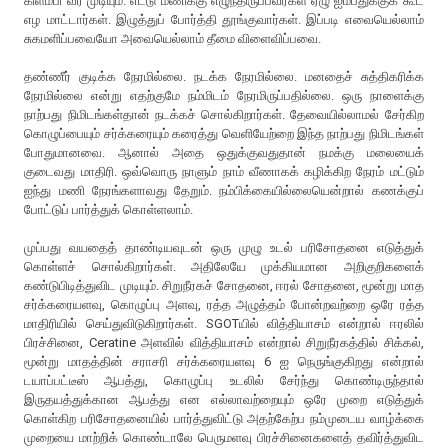
கிளம்பி வர முடியும். எட்டு மணிக்கு எழுந்திருப்பவர்கள் ஏழு ஐம்பதுக்குக் கூட
எழ மாட்டார்கள். இழுத்துப் போர்த்தி தூங்குவார்கள். இப்படி எவையெல்லாம்
சுகமளிப்பவையோ அவையெல்லாம் தீமை விளைவிப்பவை.
தண்ணீர் குடிக்க நேரமில்லை. நடக்க நேரமில்லை. மனதைச் சுத்திகரிக்க
நேரமில்லை என்று எதற்குமே நம்மிடம் நேரமிருப்பதில்லை. ஒரு நாளைக்கு
நாற்பது நிமிடங்கள்தான் நடக்கச் சொல்கிறார்கள். தேவையில்லாமல் சேர்கிற
கொழுப்பையும் சர்க்கரையும் கரைத்து வெளியேற்றை இந்த நாற்பது நிமிடங்கள்
போதுமானவை. ஆனால் அதை ஒதுக்குவதுதான் நமக்கு மலையைக்
குடைவது மாதிரி. ஒவ்வொரு நாளும் நாம் வீணாகக் கழிக்கிற நேரம் மட்டும்
ஐந்து மணி நேரங்களாவது தேறும். நம்பிக்கையில்லையென்றால் கணக்குப்
போட்டுப் பார்த்துக் கொள்ளலாம்.
முப்பது வயதைத் தாண்டியவுடன் ஒரு முழு உடல் பரிசோதனை எடுத்துக்
கொள்ளச் சொல்கிறார்கள். அதிலேயே முக்கியமான அறிகுறிகளைக்
கண்டுபிடித்துவிட முடியும். சிறுநீரகச் சோதனை, ஈரல் சோதனை, மூன்று மாத
சர்க்கரையளவு, கொழுப்பு அளவு, ரத்த அழுத்தம் போன்றவற்றை ஒரே ரத்த
மாதிரியில் செய்துவிடுகிறார்கள். SGOTயில் வித்தியாசம் என்றால் ஈரலில்
பிரச்சினை, Ceratine அளவில் வித்தியாசம் என்றால் சிறுநீரகத்தில் சிக்கல்,
மூன்று மாதத்தின் சராசரி சர்க்கரையளவு 6 ஐ நெருங்குகிறது என்றால்
டயாப்பட்டீஸ் ஆபத்து, கொழுப்பு உடலில் சேர்ந்து கொண்டிருந்தால்
இருதயத்துக்கான ஆபத்து என எல்லாவற்றையும் ஒரே முறை எடுத்துக்
கொள்கிற பரிசோதனையில் பார்த்துவிட்டு அதற்கேற்ப நம்முடைய வாழ்க்கை
முறையை மாற்றிக் கொண்டாலே பெருமளவு பிரச்சினைகளைத் தவிர்த்துவிட