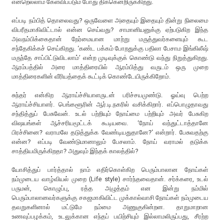
என்றெல்லாம் கேள்விப்படும் போது திக்கென்றிருக்கிறது.
எப்படி நம்பித் தொலைவது? ஒருவேளை அதையும் இதையும் தின்று நிலைமை
விபரீதமாகிவிட்டால் என்ன செய்வது? சாமானியனுக்கு ஏற்படுகிற இந்த
அவநம்பிக்கைதான் நேர்மையான மாற்று மருத்துவர்களையும் கூட
சந்தேகிக்கச் செய்கிறது. ‘கண்ட பக்கம் போறதுக்கு பதிலா பேசாம இங்கிலீஷ்
மருந்தே சாப்பிட்டுவிடலாம்’ என்ற முடிவுக்குக் கொண்டு வந்து நிறுத்துகிறது.
ஆரம்பத்தில் அரை மாத்திரையில் ஆரம்பித்து வருடம் ஒரு முறை
மாத்திரைகளின் வீரியத்தைக் கூட்டிக் கொண்டேயிருக்கிறோம்.
சுந்தர் என்கிற ஆராய்ச்சியாளருடன் பரிச்சயமுண்டு. ஓய்வு பெற்ற
ஆராய்ச்சியாளர். பெங்களூரின் ஆர்.டி.நகரில் வசிக்கிறார். எப்பொழுதாவது
சந்தித்துப் பேசுவேன். உடல் பற்றியும் நோய்மை பற்றியும் அவர் பேசுகிற
விஷயங்கள் ஆச்சரியமூட்டக் கூடியவை. ‘நோய் வந்துட்டாத்தானே
பிரச்சினை? வராமலே தடுத்துக்க வேண்டியதுதானே?’ என்றார். பேசுவதற்கு
என்ன? எப்படி வேண்டுமானாலும் பேசலாம். நோய் வராமல் தடுக்க
சாத்தியமிருக்கிறதா? அதுவும் இந்தக் காலத்தில்?
யோசித்துப் பார்த்தால் நாம் எதிர்கொள்கிற பெரும்பாலான நோய்கள்
நம்முடைய வாழ்வியல் முறை (Life style) சார்ந்தவைதான். சர்க்கரை, உடல்
பருமன், கொழுப்பு, ரத்த அழுத்தம் என இன்று நம்மில்
பெரும்பாலானவர்களுக்கு சகஜமாகிவிட்ட முக்கால்வாசி நோய்கள் நம்முடைய
தவறுகளினால் மட்டுமே நம்மை அணுகுகின்றன. தாறுமாறான
உணவுப்பழக்கம், உடலுக்கான எந்தப் பயிற்சியும் இல்லாமலிருப்பது, சீரற்ற