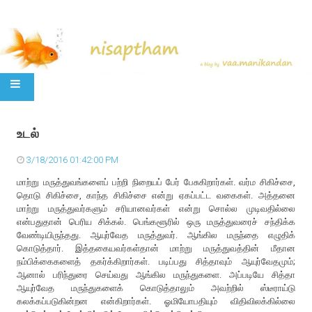
SKIP TO CONTENT
உடல்
3/18/2016 01:42:00 PM
மாற்று மருத்துவங்களைப் பற்றி நிறையப் பேர் பேசுகிறார்கள். வர்ம சிகிச்சை,
தொடு சிகிச்சை, காந்த சிகிச்சை என்று ஏகப்பட்ட வகைகள். அத்தனை
மாற்று மருத்துவர்களும் சரியானவர்கள் என்று சொல்ல முடிவதில்லை
என்பதுதான் பெரிய சிக்கல். பெங்களூரில் ஒரு மருத்துவரைச் சந்திக்க
வேண்டியிருந்தது. ஆயுர்வேத மருத்துவர். ஆங்கில மருந்தை எழுதிக்
கொடுத்தார். இத்தகையவர்கள்தான் மாற்று மருத்துவத்தின் மீதான
நம்பிக்கைகளைத் தகர்க்கிறார்கள். படிப்பது சித்தாவும் ஆயுர்வேதமும்;
ஆனால் பரிந்துரை செய்வது ஆங்கில மருந்துகளை. அப்படியே சித்தா
ஆயுர்வேத மருந்துகளைக் கொடுத்தாலும் அவற்றில் ஸ்டீராய்டு
கலக்கப்படுகின்றன என்கிறார்கள். ஓமியோபதியும் விதிவிலக்கில்லை