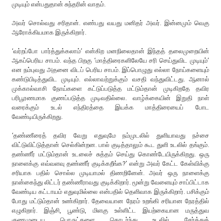
முடியும் என்பதுதான் சுந்தரின் வாதம்.
அவர் சொல்வது சரிதான். எண்பது வயது மனிதர் அவர். இன்னமும் வெகு
ஆரோக்கியமாக இருக்கிறார்.
‘வர்றப்போ பார்த்துக்கலாம்’ என்கிற மனநிலைதான் இந்தத் தலைமுறையின்
ஆகப்பெரிய சாபம். வந்த பிறகு ‘மாத்திரைகளிலேயே சரி செய்துவிட முடியும்’
என நம்புவது அதனை விடப் பெரிய சாபம். இப்பொழுது எல்லா நோய்களையும்
கண்டுபிடித்துவிட முடியும். எல்லாவற்றுக்கும் வசதி வந்துவிட்டது. ஆனால்
முக்கால்வாசி நோய்களை கட்டுப்படுத்த மட்டும்தான் முடிகிறதே தவிர
பரிபூரணமாக குணப்படுத்த முடிவதில்லை. வாழ்க்கையின் இறுதி நாள்
வரைக்கும் உடல் எந்திரத்தை இயக்க மாத்திரையைப் போட
வேண்டியிருக்கிறது.
‘தண்ணீரைத் தவிர வேறு எதுவுமே நம்முடலில் துளியாவது நச்சை
விட்டுவிட்டுத்தான் செல்கின்றன. பால் குடித்தாலும் கூட துளி உடலில் தங்கும்.
தண்ணீர் மட்டும்தான் உடலைச் சுத்தம் செய்து கொண்டேயிருக்கிறது. ஒரு
நாளைக்கு எவ்வளவு தண்ணீர் குடிக்கறீங்க?’ என்று அவர் கேட்ட கேள்விக்கு
சரியாக பதில் சொல்ல முடியாமல் திணறினேன். அவர் ஒரு நாளைக்கு
நான்கைந்து லிட்டர் தண்ணீராவது குடிக்கிறார். மூன்று வேளையும் சாப்பிட்டாக
வேண்டிய கட்டாயம் எதுவுமில்லை என்பதில் தெளிவாக இருக்கிறார். பசிக்கும்
போது மட்டும்தான் உண்கிறார். தேவையான நேரம் உறங்கி சரியான நேரத்தில்
எழுகிறார். இஞ்சி, பூண்டு, மிளகு உள்ளிட்ட இயற்கையான மருத்துவ
குணமுடைய பொருட்களை தொடர்ந்து உடலில் சேர்த்துக்