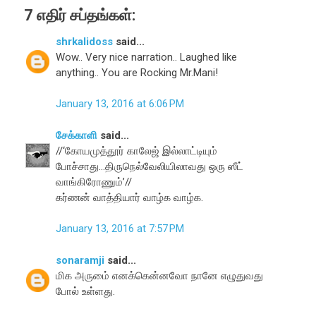
7 எதிர் சப்தங்கள்:
shrkalidoss
said...
Wow.. Very nice narration.. Laughed like
anything.. You are Rocking Mr.Mani!
January 13, 2016 at 6:06 PM
சேக்காளி
said...
//‘கோயமுத்தூர் காலேஜ் இல்லாட்டியும்
போச்சாது...திருநெல்வேலியிலாவது ஒரு ஸீட்
வாங்கிரோணும்’//
கர்ணன் வாத்தியார் வாழ்க வாழ்க.
January 13, 2016 at 7:57 PM
sonaramji
said...
மிக அருமை் எனக்கென்னவோ நானே எழுதுவது
போல் உள்ளது.