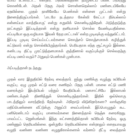
போய் உட்கார்டா...’ என்றார். அவ்வளவுதான் நம்முடைய பவிசு. அமர்ந்து
கொண்டேன். அதன் பிறகு அவர் சொன்னதெல்லாம் மண்டையிலேயே
ஏறவில்லை. முதல் நாளிலேயே பெண்கள் என்னை முட்டாள் என்று
நினைத்திருப்பார்கள். ‘பாடமே நடத்தாம கேள்வி கேட்டா நீயெல்லாம்
என்னய்யா வாத்தியாரு’ என்று கறுவிக் கொண்டிருந்தேன். அடுத்தடுத்த
நாட்களும் இப்படித்தான் என்று தனியாகச் சொல்ல வேண்டியதில்லை.
எப்படியோ ஒரு வழியாக ‘இவன் தேற மாட்டான்’ என்ற முடிவுக்கு வந்துவிட்டார்.
இப்படி முடிவு செய்யப்பட்டவர்களை கொஞ்சம் கொஞ்சமாகக் கழித்துக்
கட்டுவார் என்று சொல்லியிருந்தார்கள். பெரியதாக எந்த சூட்சமும் இல்லை.
கண்டபடி திட்டி முரட்டுத்தனமாகக் குத்தினால் வகுப்புக்குச் செல்வதற்கு
எப்படி மனம் வரும்? அதுவும் பெண்கள் முன்பாக.
அப்படித்தான் நடந்தது.
முதல் வார இறுதியில் தேர்வு வைத்தார். ஐந்து மணிக்கு எழுந்து உயிரியல்
வகுப்பு. ஏழு முதல் எட்டு வரை கணிதம். பிறகு பள்ளி. மாலை எட்டு மணி
வரைக்கும் இயற்பியல் மற்றும் வேதியியல். மனசாட்சியே இல்லாமல்
மண்டைக்குள் திணித்துக் கொண்டிருந்தார்கள். இதில் ஒவ்வொரு
பாடத்திலும் வாரந்திரத் தேர்வுகள். அதோடு விடுகிறார்களா? வாங்குகிற
மதிப்பெண்ணை வீட்டுக்கு அனுப்பி வைப்பார்கள். இப்பொழுதும் கூட
பனிரெண்டாம் வகுப்பு மாணவர்களை நினைத்தால் நெஞ்சு கரைகிறது.
பாவப்பட்ட ஜென்மங்கள். இந்த லட்சணத்தில்தான் உயிரியல் தேர்வு. ஒரு
மண்ணும் தெரியவில்லை. ஒன்றுமே தெரியவில்லை என்றாலும் எதையாவது
எழுதி வண்ண வண்ண எழுதுகோல்களால் வர்ணம் தீட்டி வைத்தால்