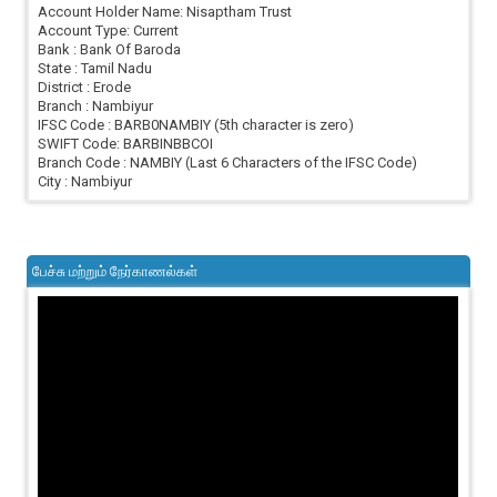
Account Holder Name: Nisaptham Trust
Account Type: Current
Bank : Bank Of Baroda
State : Tamil Nadu
District : Erode
Branch : Nambiyur
IFSC Code : BARB0NAMBIY (5th character is zero)
SWIFT Code: BARBINBBCOI
Branch Code : NAMBIY (Last 6 Characters of the IFSC Code)
City : Nambiyur
பேச்சு மற்றும் நேர்காணல்கள்