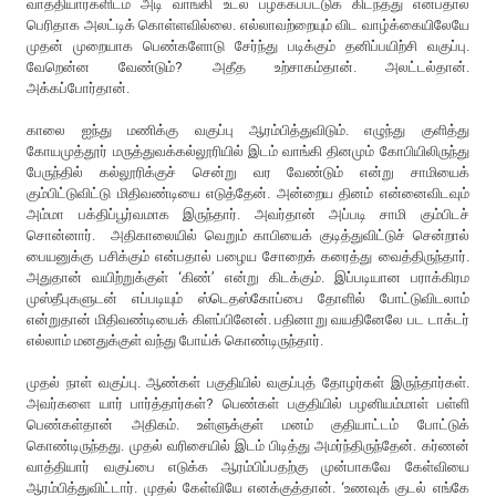
வாத்தியார்களிடம் அடி வாங்கி உடல் பழக்கப்பட்டுக் கிடந்தது என்பதால்
பெரிதாக அலட்டிக் கொள்ளவில்லை. எல்லாவற்றையும் விட வாழ்க்கையிலேயே
முதன் முறையாக பெண்களோடு சேர்ந்து படிக்கும் தனிப்பயிற்சி வகுப்பு.
வேறென்ன வேண்டும்? அதீத உற்சாகம்தான். அலட்டல்தான்.
அக்கப்போர்தான்.
காலை ஐந்து மணிக்கு வகுப்பு ஆரம்பித்துவிடும். எழுந்து குளித்து
கோயமுத்தூர் மருத்துவக்கல்லூரியில் இடம் வாங்கி தினமும் கோபியிலிருந்து
பேருந்தில் கல்லூரிக்குச் சென்று வர வேண்டும் என்று சாமியைக்
கும்பிட்டுவிட்டு மிதிவண்டியை எடுத்தேன். அன்றைய தினம் என்னைவிடவும்
அம்மா பக்திப்பூர்வமாக இருந்தார். அவர்தான் அப்படி சாமி கும்பிடச்
சொன்னார். அதிகாலையில் வெறும் காபியைக் குடித்துவிட்டுச் சென்றால்
பையனுக்கு பசிக்கும் என்பதால் பழைய சோறைக் கரைத்து வைத்திருந்தார்.
அதுதான் வயிற்றுக்குள் ‘கிண்’ என்று கிடக்கும். இப்படியான பராக்கிரம
முஸ்தீபுகளுடன் எப்படியும் ஸ்டெதஸ்கோப்பை தோளில் போட்டுவிடலாம்
என்றுதான் மிதிவண்டியைக் கிளப்பினேன். பதினாறு வயதினேலே பட டாக்டர்
எல்லாம் மனதுக்குள் வந்து போய்க் கொண்டிருந்தார்.
முதல் நாள் வகுப்பு. ஆண்கள் பகுதியில் வகுப்புத் தோழர்கள் இருந்தார்கள்.
அவர்களை யார் பார்த்தார்கள்? பெண்கள் பகுதியில் பழனியம்மாள் பள்ளி
பெண்கள்தான் அதிகம். உள்ளுக்குள் மனம் குதியாட்டம் போட்டுக்
கொண்டிருந்தது. முதல் வரிசையில் இடம் பிடித்து அமர்ந்திருந்தேன். கர்ணன்
வாத்தியார் வகுப்பை எடுக்க ஆரம்பிப்பதற்கு முன்பாகவே கேள்வியை
ஆரம்பித்துவிட்டார். முதல் கேள்வியே எனக்குத்தான். ‘உணவுக் குடல் எங்கே