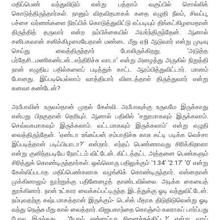
மதிப்பெண் வந்துவிடும் என்று பத்தாம் வகுப்பில் சொல்லிக்
கொடுத்திருந்தார்கள். நானும் விதவிதமாகக் கதை எழுதி நீலம், சிவப்பு,
பச்சை வர்ணங்களை நிரப்பிக் கொடுத்துவிட்டு எப்படியும் திங்கட்கிழமைதான்
திருத்தித் தருவார் என்ற நம்பிக்கையில் அமர்ந்திருந்தேன். ஆனால்
சனிபகவான் சனிக்கிழமையேதான் மண்டை மீது ஏறி ஆடுவார் என்று முடிவு
செய்து வைத்திருந்தார் போலிருக்கிறது. ‘அடுத்த
பர்தேசி...மணிகண்டன்...எந்திரிச்சு வாடா’ என்று அழைத்து அருகில் நிறுத்தி
நான் எழுதிய பதில்களைப் படித்துக் காட்ட ஆரம்பித்துவிட்டார். மானம்
போனது. இப்படியெல்லாம் வாத்தியார் விடைத்தாள் திருத்துவார் என்று
கனவா கண்டேன்?
அமீபாவின் உருவம்தான் முதல் கேள்வி. அமீபாவுக்கு உருவமே இருக்காது
என்பது பிறகுதான் தெரியும். ஆனால் பதிலில் ‘சதுரமாகவும் இருக்கலாம்.
செவ்வகமாகவும் இருக்கலாம். வட்டமாகவும் இருக்கலாம்’ என்று எழுதி
வைத்திருந்தேன். ‘ஏண்டா உங்கப்பன் சம்பாதிச்சு காசு கட்டி படிக்க வெச்சா
இப்படித்தான் படிப்பியாடா?’ என்றார். எந்தப் பெண்ணாவது சிரிக்கிறாளா
என்று குனிந்தபடியே நோட்டம் விட்டேன். கிட்டத்தட்ட அத்தனை பெண்களும்
சிரித்துக் கொண்டிருந்தார்கள். ஒவ்வொரு பதிலுக்கும் ‘1.34’ ‘2.17’ ‘0’ என்று
கேள்விப்படாத மதிப்பெண்களாக வழங்கிக் கொண்டிருந்தார். என்னதான்
முக்கினாலும் நூற்றுக்கு பதினேழைத் தாண்டவில்லை. அடிக்க கையைத்
தூக்கினார். நான் உட்கார வைக்கப்பட்டிருந்த இடத்துக்கு ஓடி வந்துவிட்டேன்.
நம்புவதற்கு கஷ்டமாகத்தான் இருக்கும்- டெஸ்க் மீதாக திடுதிடுவென்று ஓடி
வந்து நெஞ்சு மீது கால் வைத்தார். விஜயகாந்தை கொஞ்சம் கலராகப் பார்ப்பது
போல இருந்தது. ‘யோவ் என்னய்யா நினைச்சுக்கிட்ட?’ என்று வாய்