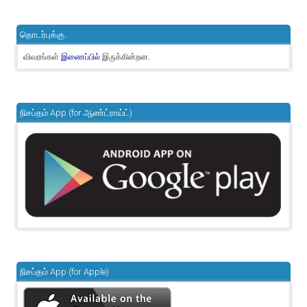
தொடர்புக்கு..
விவரங்கள்
இருக்கின்றன.
இணைப்பில்
நிசப்தம் App (for ஆண்ட்ராய்ட்)
நிசப்தம் App (for Apple)