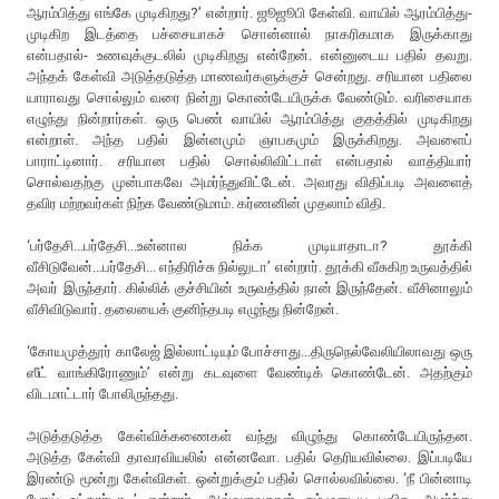
ஆரம்பித்து எங்கே முடிகிறது?’ என்றார். ஜூஜூபி கேள்வி. வாயில் ஆரம்பித்து-
முடிகிற இடத்தை பச்சையாகச் சொன்னால் நாகரிகமாக இருக்காது
என்பதால்- உணவுக்குடலில் முடிகிறது என்றேன். என்னுடைய பதில் தவறு.
அந்தக் கேள்வி அடுத்தடுத்த மாணவர்களுக்குச் சென்றது. சரியான பதிலை
யாராவது சொல்லும் வரை நின்று கொண்டேயிருக்க வேண்டும். வரிசையாக
எழுந்து நின்றார்கள். ஒரு பெண் வாயில் ஆரம்பித்து குதத்தில் முடிகிறது
என்றாள். அந்த பதில் இன்னமும் ஞாபகமும் இருக்கிறது. அவளைப்
பாராட்டினார். சரியான பதில் சொல்லிவிட்டாள் என்பதால் வாத்தியார்
சொல்வதற்கு முன்பாகவே அமர்ந்துவிட்டேன். அவரது விதிப்படி அவளைத்
தவிர மற்றவர்கள் நிற்க வேண்டுமாம். கர்ணனின் முதலாம் விதி.
‘பர்தேசி...பர்தேசி...உன்னால நிக்க முடியாதாடா? தூக்கி
வீசிடுவேன்...பர்தேசி... எந்திரிச்சு நில்லுடா’ என்றார். தூக்கி வீசுகிற உருவத்தில்
அவர் இருந்தார். கில்லிக் குச்சியின் உருவத்தில் நான் இருந்தேன். வீசினாலும்
வீசிவிடுவார். தலையைக் குனிந்தபடி எழுந்து நின்றேன்.
‘கோயமுத்தூர் காலேஜ் இல்லாட்டியும் போச்சாது...திருநெல்வேலியிலாவது ஒரு
ஸீட் வாங்கிரோணும்’ என்று கடவுளை வேண்டிக் கொண்டேன். அதற்கும்
விடமாட்டார் போலிருந்தது.
அடுத்தடுத்த கேள்விக்கணைகள் வந்து விழுந்து கொண்டேயிருந்தன.
அடுத்த கேள்வி தாவரவியலில் என்னவோ. பதில் தெரியவில்லை. இப்படியே
இரண்டு மூன்று கேள்விகள். ஒன்றுக்கும் பதில் சொல்லவில்லை. ‘நீ பின்னாடி