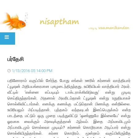
SKIP TO CONTENT
பர்தேசி
1/13/2016 05:14:00 PM
பதினோராம் வகுப்பில் சேர்ந்த போது எங்கள் ஊரில் கர்ணன் வாத்தியார்
ட்யூஷன் அதிபயங்கரமான புகழடைந்திருந்தது. உயிரியியல் வாத்தியார் அவர்.
வீட்டில் ‘என்னை எப்படியும் டாக்டராக்கிவிடுவது’ என்று முடிவு
செய்திருந்தார்கள். அதனால் அவரிடம்தான் ட்யூஷன் என்று உறுதியாகச்
சொல்லிவிட்டார்கள். எனக்கு கணக்கு மட்டும்தான் பிணக்கு என்றில்லை.
உயிரியலும் அப்படித்தான். புத்தகம் வந்தவுடன் இனப்பெருக்கம் என்ற
பாடத்தை மட்டும் ஒரு முறை படித்துவிட்டு ‘ஒண்ணுமே இல்லையே’ என்று
ஓரமாக வைக்கும் அளவுக்குத்தான் ஆர்வம். இதை அம்மாவிடமும்
அப்பாவிடமும் சொல்லவா முடியும்? கர்ணன் கொடூரமாக அடிப்பார் என்று
சொல்லியிருந்தார்கள். கர்ண கொடூரம். மூன்றாம் வகுப்பிலிருந்தே