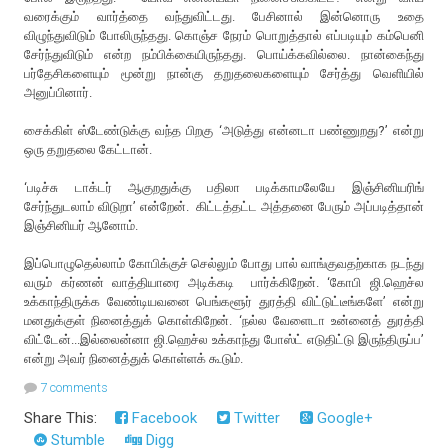
வரைக்கும் வார்த்தை வந்துவிட்டது. பேசினால் இன்னொரு உதை
விழுந்துவிடும் போலிருந்தது. கொஞ்ச நேரம் பொறுத்தால் எப்படியும் கம்பெனி
சேர்ந்துவிடும் என்ற நம்பிக்கையிருந்தது. பொய்க்கவில்லை. நான்கைந்து
பர்தேசிகளையும் மூன்று நான்கு தறுதலைகளையும் சேர்த்து வெளியில்
அனுப்பினார்.
சைக்கிள் ஸ்டேண்டுக்கு வந்த பிறகு ‘அடுத்து என்னடா பண்ணுறது?’ என்று
ஒரு தறுதலை கேட்டான்.
‘படிச்சு டாக்டர் ஆகுறதுக்கு பதிலா படிக்காமலேயே இஞ்சினியரிங்
சேர்ந்துடலாம் விடுறா’ என்றேன். கிட்டத்தட்ட அத்தனை பேரும் அப்படித்தான்
இஞ்சினியர் ஆனோம்.
இப்பொழுதெல்லாம் கோபிக்குச் செல்லும் போது பால் வாங்குவதற்காக நடந்து
வரும் கர்ணன் வாத்தியாரை அடிக்கடி பார்க்கிறேன். ‘கோபி ஜி.ஹெச்ல
உக்காந்திருக்க வேண்டியவனை பெங்களூர் துரத்தி விட்டுட்டீங்களே’ என்று
மனதுக்குள் நினைத்துக் கொள்கிறேன். ‘நல்ல வேளைடா உன்னைத் துரத்தி
விட்டேன்...இல்லைன்னா ஜி.ஹெச்ல உக்காந்து போஸ்ட் எடுதிட்டு இருந்திருப்ப’
என்று அவர் நினைத்துக் கொள்ளக் கூடும்.
7 comments
Share This:
Facebook
Twitter
Google+
Stumble
Digg