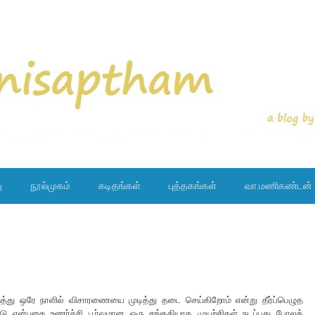
ு
நூல்முகம்
கடிதங்கள்
புத்தகங்கள்
வா.மணிகண்டன்
து ஒரே நாளில் விசாரணையை முடித்து தடை செய்கிறோம் என்று தீர்ப்பெழுத
்டு என்பதை உணர்ச்சி பூர்வமான ஒரு சங்கதியாக முயற்சிகள் நடப்பது போலத்