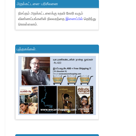
அறக்கட்டளை- பரிசீலனை
நிசப்தம் அறக்கட்டளைக்கு உதவி கோரி வரும்
விண்ணப்பங்களின் நிலவரத்தை
இணைப்பில்
தெரிந்து
கொள்ளலாம்.
புத்தகங்கள்..