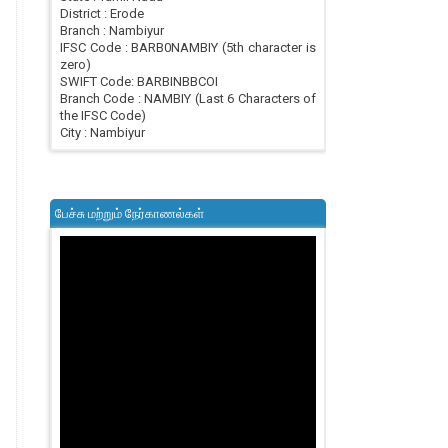
District : Erode
Branch : Nambiyur
IFSC Code : BARB0NAMBIY (5th character is
zero)
SWIFT Code: BARBINBBCOI
Branch Code : NAMBIY (Last 6 Characters of
the IFSC Code)
City : Nambiyur
பேச்சு மற்றும் நேர்காணல்கள்