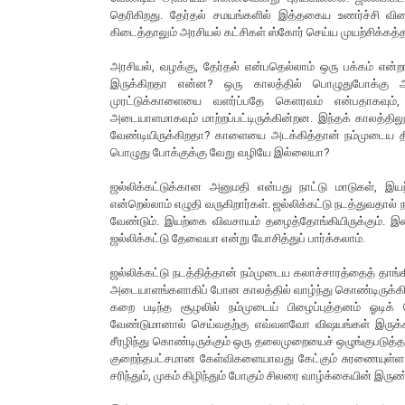
தெரிகிறது. தேர்தல் சமயங்களில் இத்தகைய உணர்ச்சி விள
கிடைத்தாலும் அரசியல் கட்சிகள் ஸ்கோர் செய்ய முயற்சிக்கத்
அரசியல், வழக்கு, தேர்தல் என்பதெல்லாம் ஒரு பக்கம் எ
இருக்கிறதா என்ன? ஒரு காலத்தில் பொழுதுபோக்கு அம
முரட்டுக்காளையை வளர்ப்பதே கெளரவம் என்பதாகவும், 
அடையாளமாகவும் மாற்றப்பட்டிருக்கின்றன. இந்தக் காலத்த
வேண்டியிருக்கிறதா? காளையை அடக்கித்தான் நம்முடைய 
பொழுது போக்குக்கு வேறு வழியே இல்லையா?
ஜல்லிக்கட்டுக்கான அனுமதி என்பது நாட்டு மாடுகள், இய
என்றெல்லாம் எழுதி வருகிறார்கள். ஜல்லிக்கட்டு நடத்துவதால்
வேண்டும். இயற்கை விவசாயம் தழைத்தோங்கியிருக்கும். இன
ஜல்லிக்கட்டு தேவையா என்று யோசித்துப் பார்க்கலாம்.
ஜல்லிக்கட்டு நடத்தித்தான் நம்முடைய கலாச்சாரத்தைத் தாங்க
அடையாளங்களாகிப் போன காலத்தில் வாழ்ந்து கொண்டிருக்கி
கறை படிந்த சூழலில் நம்முடைய் பிழைப்புத்தனம் ஓடிக
வேண்டுமானால் செய்வதற்கு எவ்வளவோ விஷயங்கள் இருக்
சீரழிந்து கொண்டிருக்கும் ஒரு தலைமுறையைச் ஒழுங்குபடுத்
குறைந்தபட்சமான கேள்விகளையாவது கேட்கும் சுரணையுள்ள 
சரிந்தும், முகம் கிழிந்தும் போகும் சிலரை வாழ்க்கையின் இ