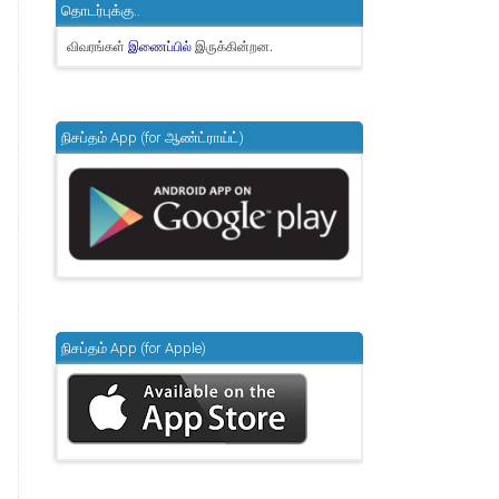
தொடர்புக்கு..
விவரங்கள்
இருக்கின்றன.
இணைப்பில்
நிசப்தம் App (for ஆண்ட்ராய்ட்)
நிசப்தம் App (for Apple)