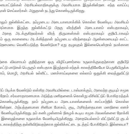
ையாட்டுக்கள் அரசியல்வாதிகளுக்கு அவசியமாக இருக்கின்றன. எந்த வாய்ப்பு
தான் செய்வார்கள். அதுதான் நடந்து கொண்டிருக்கிறது.
ன்றாலும் ஜல்லிக்கட்டை நம்முடைய அடையாளமாக்கிக் கொள்ள வேண்டிய அவசியம்
்சமாக இருந்த ஜல்லிக்கட்டு பிறகு வீரத்தின் அடையாளம் என்பதாகவும்,
அதை அடக்குகிறவர்கள் வீரத் திருமகன்கள் என்பதாகவும் குறியீடாகவும்
ிலும் ஒரு காளையை அடக்கித்தான் நம்முடைய வீரத்தையும் ஆண்மையையும் காட்ட
திறமையை வெளிப்படுத்த வேண்டுமா? ஏறு தழுவுதல் இல்லையென்றால் நமக்கான
ற்கை விவசாயம் குறித்தான ஒரு விழிப்புணர்வை உருவாக்குவதற்கான குறியீடு
 நாட்டு மாடுகள் பெருகும் என்பதாக இருந்தால் எந்தக் காலத்திலேயோ பெருகியிருக்க
ம், மொழி, அரசியல் உள்ளிட்ட மனச்சாய்வுகளை எல்லாம் ஒதுக்கி வைத்துவிட்டு
ிப் பிடிக்க வேண்டும் என்கிற அவசியமில்லை. டாஸ்மாக்கும், அளவற்ற குடியும் சமூக
றோம். சர்வசாதாரணமாக அடுத்த மனிதனைக் கொன்று வீசிவிட்டுப் போகிற ரத்தக்
் கொண்டிருக்கிறது. நாம் நம்முடைய அடையாளங்களைக் காப்பாற்றிக் கொள்ள
கின்றன. அற்பத்தனமான சினிமா மோகம், குடி, அசிரத்தையான மனநிலை எனச்
த வேண்டியிருக்கிறது. நம் கண் முன்னால் நிகழக் கூடிய சமூக அவலங்களை நோக்கி
இளைஞர்களை உருவாக்க வேண்டியிருக்கிறது. அதையெல்லாம் விட்டுவிட்டு குடல்
ருண்டகாலத்திற்கு தள்ளிவிடுவதற்காக ஜல்லிக்கட்டை நடத்தப் போகிறோம். இல்லையா?