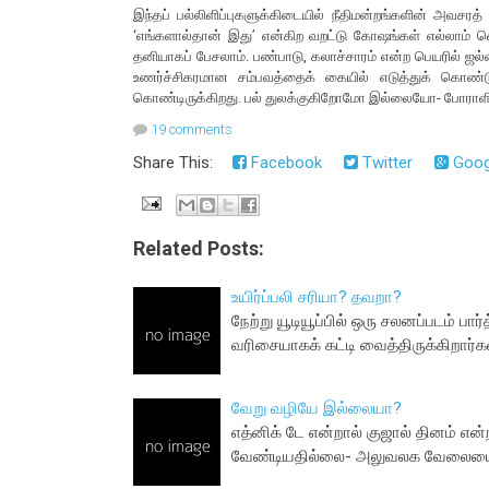
இந்தப் பல்லிளிப்புகளுக்கிடையில் நீதிமன்றங்களின் அவசரத
‘எங்களால்தான் இது’ என்கிற வறட்டு கோஷங்கள் எல்லாம் வ
தனியாகப் பேசலாம். பண்பாடு, கலாச்சாரம் என்ற பெயரில் ஜல்
உணர்ச்சிகரமான சம்பவத்தைக் கையில் எடுத்துக் கொண்ட
கொண்டிருக்கிறது. பல் துலக்குகிறோமோ இல்லையோ- போராளி
19 comments
Share This:
Facebook
Twitter
Goog
Related Posts:
உயிர்ப்பலி சரியா? தவறா?
நேற்று யூடியூப்பில் ஒரு சலனப்படம் ப
வரிசையாகக் கட்டி வைத்திருக்கிறார்
வேறு வழியே இல்லையா?
எத்னிக் டே என்றால் குஜால் தினம் எ
வேண்டியதில்லை- அலுவலக வேலையைச