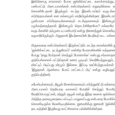
இன்னொரு சாராரைப் போல ஜல்லிக்கட்டை கலாச்சாரத்துட
பண்பாட்டு அடையாளங்கள் என்பதெல்லாம் எதுவுமில்லை. க
கொண்டேதான் இருக்கும். கடந்த இரண்டாயிரம் வருடங்கள
சம்பிரதாயங்கள் என எல்லாமும் மாறியிருக்கின்றன. இரண்டா
முன்பான சம்பிரதாயங்களையும் சடங்குகளையும் இன்னமும
பழக்கத்தைத்தான் இன்னமும் தொடர்கிறோமோ? எல்லாமே நெக
வருடங்களில் நம்முடைய பண்பாடு என்று நினைத்துக் கொண்டிரு
உருமாறியிருக்கும். அதுதான் இயற்கையின் நியதியும் கூட. எல
மிருகவதை என்பதெல்லாம் இருக்கட்டும். கடந்த காலங்களில் 
‘ஜல்லிக்கட்டை நடத்துவோம்’ என்கிற போராளிகளில் எத்தனை பேர
போது ‘நாலு பேர்தான் செத்துப் போனாங்க’ என்பது சர்வசாத
குடும்பங்களால் மட்டும்தான் உணர முடியும். வெறியேற்றுவதும
விரட்டிப் பிடிப்பது வீரமும் இல்லை. இப்படி உசுப்பேற்றுப
‘இதுதான் ஆண்மை. போய் மாட்டைப் பிடி’ என்று வழியனுப
குடும்பத்தினர்.
ஃபேஸ்புக்கையும், நியூஸ் சேனல்களையும் பார்த்துவிட்டு எல
அடையாளம் தெரியாத வாகனம் மோதிச் செத்துப் போகிறார்
வேதிப்பொருட்கள், சுற்றுச் சூழல் என்று இந்த உலகை ஒவ்வொரு
அடுத்த தலைமுறையை எப்படிப் பாதுகாப்பது என்பதை யோசி
கொண்டிருக்க வேண்டியதில்லை. ஜனவரிக்கு ஜனவரி ‘ஜல்லிக
நாடகத்தின் இருவேறு காட்சிகளாக பல்லிளிக்கின்றன.