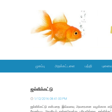
SKIP TO CONTENT
முகப்பு
அறக்கட்டளை
பத்தி
புனைவ
ஜல்லிக்கட்டு
1/12/2016 08:41:00 PM
ஜல்லிக்கட்டு என்பதை இவ்வளவு அவசரமான வழக்காக எடுத்
வேண்டிய அவசியம் என்னவென்று புரியவில்லை. ஜல்லிக்கட