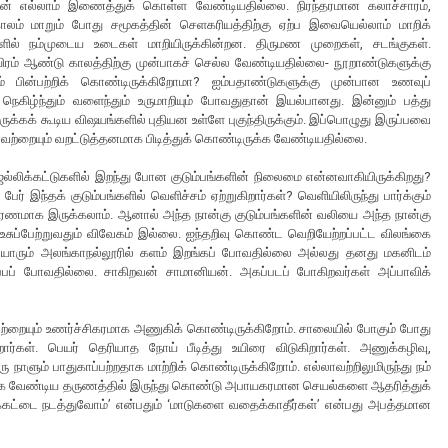
ன் எல்லாம் இணைத்துக் கொள்ள வேண்டியதில்லை. நிரந்தரமான கலாச்சாரம்,
ாலம் மாறும் போது சமூகத்தின் செளகரியத்திற்கு ஏற்ப இவையெல்லாம் மாறிக்
ில் நம்முடைய உடைகள் மாறியிருக்கின்றன. திருமண முறைகள், சடங்குகள்.
யிரம் ஆண்டு காலத்திற்கு முன்பாகச் செல்ல வேண்டியதில்லை- நூறாண்டுகளுக்கு
் பின்பற்றிக் கொண்டிருக்கிறோமா? ஐம்பதாண்டுகளுக்கு முன்பான உணவுப்
ிழ்ந்தும் வளைந்தும் உருமாறியும் போவதுதான் இயல்பானது. இன்னும் பத்து
க்கக் கூடிய விஷயங்களில் புதியன உள்ளே புகுந்திருக்கும். இப்பொழுது இருப்பவை
்லாவற்றையும் வறட்டுத்தனமாக பிடித்துக் கொண்டிருக்க வேண்டியதில்லை.
ஜல்லிக்கட்டுகளில் இறந்து போன குடும்பங்களின் நிலைமை என்னவாகியிருக்கிறது?
் இந்தக் குடும்பங்களில் வெளிச்சம் ஏற்றுகிறார்கள்? வெளியிலிருந்து பார்க்கும்
ாரணமாக இருக்கலாம். ஆனால் அந்த நான்கு குடும்பங்களின் வலியை அந்த நான்கு
், உசுப்பேற்றுவதும் விவேகம் இல்லை. ஐந்தறிவு கொண்ட வெறியேற்றப்பட்ட விலங்கை
வர்கள் யாரும் அலங்காநல்லூரில் களம் இறங்கப் போவதில்லை அல்லது தனது மகனிடம்
்பப் போவதில்லை. சாகிறவன் சாமானியன். அகப்படப் போகிறவர்கள் அப்பாவிக்
்லாவற்றையும் உணர்ச்சிகரமாக அணுகிக் கொண்டிருக்கிறோம். சாலையில் போகும் போது
கள். பெயர் தெரியாத நோய் பீடித்து உயிரை விடுகிறார்கள். அணுக்கழிவு,
 நாளும் பாதுகாப்பற்றதாக மாற்றிக் கொண்டிருக்கிறோம். எல்லாவற்றிலுமிருந்து நம்
க்க வேண்டிய தருணத்தில் இருந்து கொண்டு அபாயகரமான செயல்களை ஆதரித்துக்
்கட்டை நடத்துவோம்’ என்பதும் ‘மாடுகளை வதைக்காதீர்கள்’ என்பது அபத்தமான