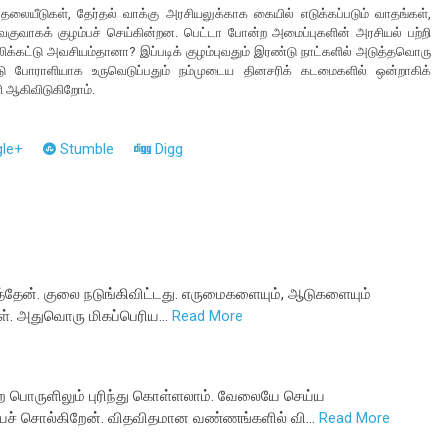
் தலையீடுகள், தேர்தல் வாக்கு அரசியலுக்காக கையில் எடுக்கப்படும் வாதங்கள்,
ெகுவாகக் குழம்பச் செய்கின்றன. பெட்டா போன்ற அமைப்புகளின் அரசியல் பற்றி
லிக்கட்டு அவசியம்தானா? இப்படிக் குழம்புவதும் இரண்டு நாட்களில் அடுத்தவொரு
ு போராளியாக உருவெடுப்பதும் நம்முடைய தினசரிக் கடமைகளில் ஒன்றாகிக்
 ஆகிவிடுகிறோம்.
le+
Stumble
Digg
ார்த்தேன். குலை நடுங்கிவிட்டது. எருமைகளையும், ஆடுகளையும்
கள். அதுவொரு மிகப்பெரிய…
Read More
ன்ற பொருளிலும் புரிந்து கொள்ளலாம். வேலையே செய்ய
் சொல்கிறேன். விதவிதமான வண்ணங்களில் வி…
Read More