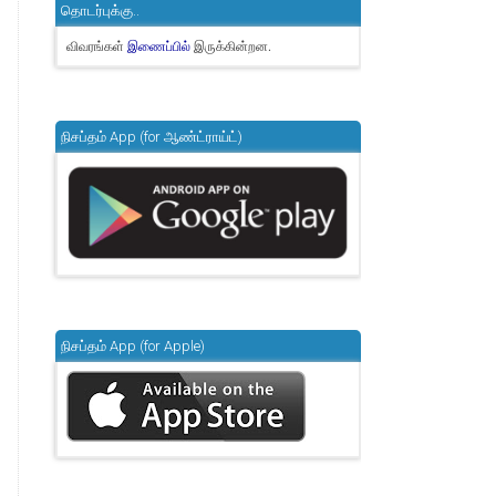
தொடர்புக்கு..
விவரங்கள்
இருக்கின்றன.
இணைப்பில்
நிசப்தம் App (for ஆண்ட்ராய்ட்)
நிசப்தம் App (for Apple)