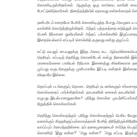
கொண்டிருக்கிறார்கள். ஆளுக்கு ஒரு காபியை வாங்கி வைத்
போட்டுவிடுவார்கள். தினத்தந்தியில் ஏதாவது கள்ளக்காதல் செய
நண்பரிடம் எதையோ பேசிக் கொண்டிருந்த போது அவருடைய மகன்
வாங்கிக் கொடுத்திருக்கிறார். அந்தப் புத்தகத்தை எடுத்துக
பெண் நிர்வாண ஓவியங்கள் அந்தப் பக்கங்களில் இருப்பதைத
இதையெல்லாம் எப்படிச் சொல்லித் தருவது என்று குழப்பம்.
எட்டு வயதுப் பையனுக்கு இந்த அளவு கூட ஆர்வமில்லையென்ற
தெரியும். எப்படித் தெரிந்து கொண்டேன் என்று நினைவில்
மாணவர்களை பாலியல் ரீதியாக இணைத்து கிசுகிசுவாக நண்ப
முப்பது வருடங்களுக்கு முன்பாகவே இப்படி என்றால் இன்ற
விஷயமே இல்லை.
தொப்புள் படங்களும், தொடை தெரியும் நடனங்களும் சர்வசா
கொள்வதைப் பார்க்கிறார்கள். நாயகனின் கைகள் நாயகியின் உ
எழுபது இயல்பானதுதானே? புரிந்து கொள்ள முயற்சிப்பார்க
நிறுத்திக் கொள்வார்கள்.
தெரிந்து கொள்வதற்கும் புரிந்து கொள்வதற்கும் பெரிய வேறுப
வரைக்கும் கிளுகிளுப்புக்காகத்தான் பேசித் திரிந்திருக்கிறே
வாய்ப்பும் அமைந்ததில்லை. நம் தலைமுறையைச் சார்ந்த பெரும்
கொண்டு ‘இது என்ன?’ ‘அது என்ன?’ ‘அது எப்படி இருக்கும்