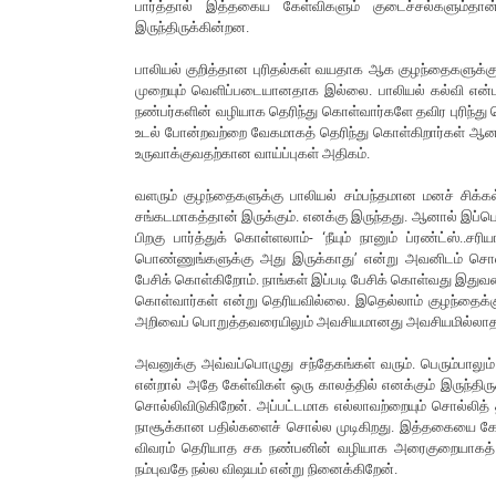
பார்த்தால் இத்தகைய கேள்விகளும் குடைச்சல்களும்த
இருந்திருக்கின்றன.
பாலியல் குறித்தான புரிதல்கள் வயதாக ஆக குழந்தைகளுக்கு
முறையும் வெளிப்படையானதாக இல்லை. பாலியல் கல்வி என்
நண்பர்களின் வழியாக தெரிந்து கொள்வார்களே தவிர புரிந்து க
உடல் போன்றவற்றை வேகமாகத் தெரிந்து கொள்கிறார்கள் ஆனால
உருவாக்குவதற்கான வாய்ப்புகள் அதிகம்.
வளரும் குழந்தைகளுக்கு பாலியல் சம்பந்தமான மனச் சிக்கல்க
சங்கடமாகத்தான் இருக்கும். எனக்கு இருந்தது. ஆனால் இப்ப
பிறகு பார்த்துக் கொள்ளலாம்- ‘நீயும் நானும் ப்ரண்ட்ஸ்..சர
பொண்ணுங்களுக்கு அது இருக்காது’ என்று அவனிடம் சொல்ல
பேசிக் கொள்கிறோம். நாங்கள் இப்படி பேசிக் கொள்வது இதுவரை
கொள்வார்கள் என்று தெரியவில்லை. இதெல்லாம் குழந்தைக்க
அறிவைப் பொறுத்தவரையிலும் அவசியமானது அவசியமில்லாதது எ
அவனுக்கு அவ்வப்பொழுது சந்தேகங்கள் வரும். பெரும்பாலும
என்றால் அதே கேள்விகள் ஒரு காலத்தில் எனக்கும் இருந்தி
சொல்லிவிடுகிறேன். அப்பட்டமாக எல்லாவற்றையும் சொல்லித
நாசூக்கான பதில்களைச் சொல்ல முடிகிறது. இத்தகையை கே
விவரம் தெரியாத சக நண்பனின் வழியாக அரைகுறையாகத் தெ
நம்புவதே நல்ல விஷயம் என்று நினைக்கிறேன்.