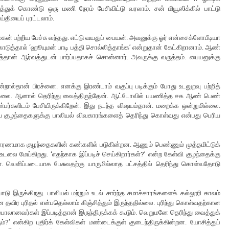
துக் கொண்டு ஒரு மணி நேரம் பேசிவிட்டு வரலாம். சன் மியூஸிக்கில் பாட்டு
்தியைப் புரட்டலாம்.
 பற்றிய பேச்சு வந்தது. எட்டு வயதுப் பையன். அவனுக்கு ஓர் என்சைக்ளோபீடியா
் கொடுத்தால் ‘ஹூயுமன் பாடி பத்தி சொல்லித்தாங்க’ என்றுதான் கேட்கிறானாம். ஆண்
்தான் ஆர்வத்துடன் பார்ப்பதாகச் சொன்னார். அவருக்கு வருத்தம். பையனுக்கு
ால்தான் பிரச்னை. எனக்கு இரண்டாம் வகுப்பு படிக்கும் போது உடலுறவு பற்றித்
 இல்லை. ஆனால் தெரிந்து வைத்திருந்தேன். ஆட்டோவில் பயணித்த சக ஆண் பெண்
ர்களிடம் பேசியிருக்கிறேன். இது நடந்த விஷயம்தான். மறைக்க ஒன்றுமில்லை.
ைய குழந்தைகளுக்கு பாலியல் விவகாரங்களைத் தெரிந்து கொள்வது என்பது பெரிய
தாரணமாக குழந்தைகளின் கண்களில் படுகின்றன. ஆணும் பெண்ணும் முத்தமிட்டுக்
டலை மேய்கிறது. ‘எதற்காக இப்படிச் செய்கிறார்கள்?’ என்ற கேள்வி குழந்தைக்கு
ள். வெளிப்படையாக பேசுவதற்கு யாருமில்லாத பட்சத்தில் தெரிந்து கொள்வதோடு
ாடு இருக்கிறது. பாலியல் மற்றும் உடல் சார்ந்த சமாச்சாரங்களைக் கல்லூரி காலம்
னே தவிர புரிதல் என்பதெல்லாம் கிஞ்சித்தும் இருந்ததில்லை. புரிந்து கொள்வதற்கான
பாலானவர்கள் இப்படித்தான் இருந்திருக்கக் கூடும். வெறுமனே தெரிந்து வைத்துக்
?’ என்கிற புதிர்க் கேள்விகள் மண்டைக்குள் குடைந்திருக்கின்றன. யோசித்துப்