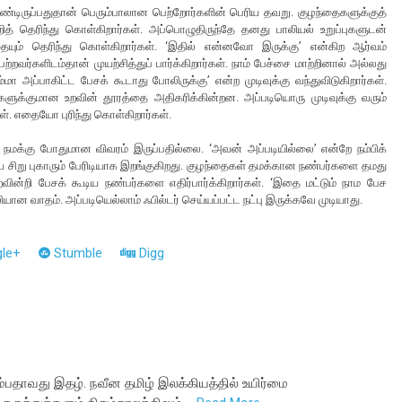
ொண்டிருப்பதுதான் பெரும்பாலான பெற்றோர்களின் பெரிய தவறு. குழந்தைகளுக்குத்
றித் தெரிந்து கொள்கிறார்கள். அப்பொழுதிருந்தே தனது பாலியல் உறுப்புகளுடன்
் தெரிந்து கொள்கிறார்கள். ‘இதில் என்னவோ இருக்கு’ என்கிற ஆர்வம்
்றவர்களிடம்தான் முயற்சித்துப் பார்க்கிறார்கள். நாம் பேச்சை மாற்றினால் அல்லது
அப்பாகிட்ட பேசக் கூடாது போலிருக்கு’ என்ற முடிவுக்கு வந்துவிடுகிறார்கள்.
ளுக்குமான உறவின் தூரத்தை அதிகரிக்கின்றன. அப்படியொரு முடிவுக்கு வரும்
். எதையோ புரிந்து கொள்கிறார்கள்.
 நமக்கு போதுமான விவரம் இருப்பதில்லை. ‘அவன் அப்படியில்லை’ என்றே நம்பிக்
 சிறு புகாரும் பேரிடியாக இறங்குகிறது. குழந்தைகள் தமக்கான நண்பர்களை தமது
ைவின்றி பேசக் கூடிய நண்பர்களை எதிர்பார்க்கிறார்கள். ‘இதை மட்டும் நாம பேச
ன வாதம். அப்படியெல்லாம் ஃபில்டர் செய்யப்பட்ட நட்பு இருக்கவே முடியாது.
le+
Stumble
Digg
்பதாவது இதழ். நவீன தமிழ் இலக்கியத்தில் உயிர்மை