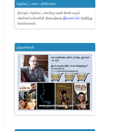
அறக்கட்டளை- பரிசீலனை
நிசப்தம் அறக்கட்டளைக்கு உதவி கோரி வரும்
விண்ணப்பங்களின் நிலவரத்தை
இணைப்பில்
தெரிந்து
கொள்ளலாம்.
புத்தகங்கள்..