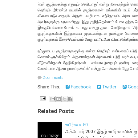
‘என் குழந்தைக்கு எதுவும் தெரியாது’ என்று நினைத்துக் க
தெரியும். இரண்டு வயதில் குழந்தைகள் தங்களின் உடல் பற்
விளையாடுவதையும் அதன் வழியாக சந்தோஷம் அடைவதையும
அவர்களுக்கு உருவாகிறது. இது குறித்தெல்லாம் பேசுவதற்கு பெற
இதையெல்லாம் பேசக் கூடாது என்று தடை போடுவதால் ‘அம்மா 
குழந்தைகளின் இத்தகைய முடிவுகள்தான் நமக்கும் பிள்ளைக
குழந்தைகள் இதையெல்லாம் வேறு யாரிடமோ விவாதிக்கிறார்கள
நம்முடைய குழந்தைகளுக்கு என்ன தெரியும் என்பதைப் பற்றி
கொண்டிருக்கிறோம். அதனால்தான் அவனைப் பற்றி வரக் கூடிய
வீடுகளில்தான் தேடுகிறார்கள் - எல்லாவற்றையும் ஒளிவு மற
வேண்டாம்..ஆனா நாம ப்ரண்ட்ஸ்’ என்று சொன்னால் அது போலியா
2 comments
Share This:
Facebook
Twitter
Goog
Related Posts:
உயிர்மை-50
அக்டோபர்'2007 இதழ் உயிர்மையின் ஐம