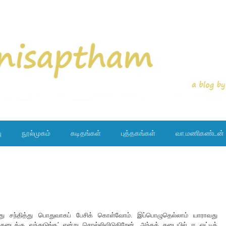
ு
நூல்முகம்
கடிதங்கள்
புத்தகங்கள்
வா.மணிகண்டன்
வது சந்தித்து பொதுவாகப் பேசிக் கொள்வோம். இப்பொழுதெல்லாம் யாராவது
 கடைக்கு வந்துடுங்க’ என்று சொல்லிவிடுகிறேன். அந்தக் கடையில் ஈ ஓட்டிக்