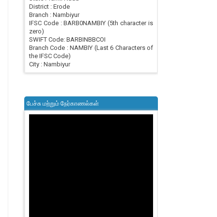
District : Erode
Branch : Nambiyur
IFSC Code : BARB0NAMBIY (5th character is
zero)
SWIFT Code: BARBINBBCOI
Branch Code : NAMBIY (Last 6 Characters of
the IFSC Code)
City : Nambiyur
பேச்சு மற்றும் நேர்காணல்கள்