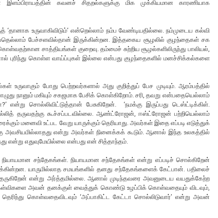
ான் இளம்பிராயத்தின் கவனச் சிதறல்களுக்கு மிக முக்கியமான காரணியாக
த் ‘தானாக உருவாகிவிடும்’ என்றெல்லாம் நம்ப வேண்டியதில்லை. நம்முடைய கல்வி
பதெல்லாம் பேச்சளவில்தான் இருக்கின்றன. இத்தகைய சூழலில் குழந்தைகள் சக
ொள்வதற்கான சாத்தியங்கள் குறைவு. தம்மைச் சுற்றிய சூழல்களிலிருந்து பாலியல்,
் புரிந்து கொள்ள வாய்ப்புகள் இல்லை என்பது குழந்தைகளில் மனச்சிக்கல்களை
ள் உருவாகும் போது பெற்றவர்களால் அது குறித்துப் பேச முடியும். ஆரம்பத்தில்
ொழுது நானும் மகியும் சகஜமாக பேசிக் கொள்கிறோம். சரி, தவறு என்பதையெல்லாம்
ியா?’ என்று சொல்லிவிட்டுத்தான் பேசுகிறேன். ‘நமக்கு இருப்பது டெஸ்ட்டிக்கிள்.
ித் தருவதற்கு கூச்சப்படவில்லை. ஆண்ட்ரோஜன், ஈஸ்ட்ரோஜன் பற்றியெல்லாம்
க்கும் மனைவி உட்பட வேறு யாருக்கும் தெரியாது. அவர்கள் இதை எப்படி எடுத்துக்
ு அவசியமில்லாதது என்று அவர்கள் நினைக்கக் கூடும். ஆனால் இந்த உலகத்தில்
ன்று எதுவுமேயில்லை என்பது என் சித்தாந்தம்.
் நியாயமான சந்தேகங்கள். நியாயமான சந்தேகங்கள் என்று எப்படிச் சொல்கிறேன்
ருக்கின்றன. யாருமில்லாத சமயங்களில் தனது சந்தேகங்களைக் கேட்பான். பதிலைச்
் தருகிறேன் என்று அர்த்தமில்லை. ஆனால் முடிந்தவரை அவனுடைய வயதுக்கேற்ற
ள்விகளை அவன் தனக்குள் வைத்துக் கொண்டு உழப்பிக் கொள்வதையும் விடவும்,
ரிந்து கொள்வதைவிடவும் ‘அப்பாகிட்ட கேட்டா சொல்லிடுவார்’ என்று அவன்