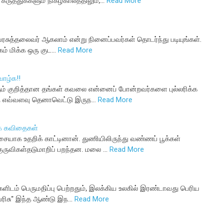
கருத்துக்களும் நிகழ்காலத்திலும்,…
Read More
ியரசுத்தலைவர் ஆகலாம் என்று நினைப்பவர்கள் தொடர்ந்து படியுங்கள்.
கம் மிக்க ஒரு குட…
Read More
ாழ்க!!
ரவாதம் குறித்தான தங்கள் கவலை என்னைப் போன்றவர்களை புல்லரிக்க
ு எவ்வளவு தெனாவெட்டு இருந…
Read More
ை கவிதைகள்
யாக உதறிக் காட்டினான். துணியிலிருந்து வண்ணப் பூக்கள்
ுருவிகள்தடுமாறிப் பறந்தன. மலை …
Read More
ளிடம் பெருமதிப்பு பெற்றதும், இலக்கிய உலகில் இரண்டாவது பெரிய
் பரிசு" இந்த ஆண்டு இந…
Read More