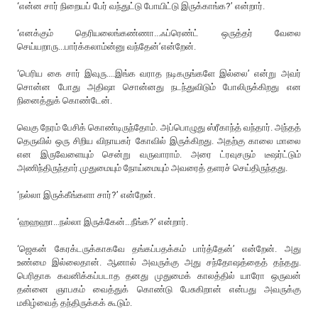
‘என்ன சார் நிறையப் பேர் வந்துட்டு போயிட்டு இருக்காங்க?’ என்றார்.
‘எனக்கும் தெரியலைங்கண்ணா...ஃப்ரெண்ட் ஒருத்தர் வேலை
செய்யறாரு...பார்க்கலாம்ன்னு வந்தேன்’என்றேன்.
‘பெரிய கை சார் இவுரு....இங்க வராத நடிகருங்களே இல்லை’ என்று அவர்
சொன்ன போது அதிஷா சொன்னது நடந்துவிடும் போலிருக்கிறது என
நினைத்துக் கொண்டேன்.
வெகு நேரம் பேசிக் கொண்டிருந்தோம். அப்பொழுது ஸ்ரீகாந்த் வந்தார். அந்தத்
தெருவில் ஒரு சிறிய விநாயகர் கோவில் இருக்கிறது. அதற்கு காலை மாலை
என இருவேளையும் சென்று வருவாராம். அரை ட்ரவுசரும் டீஷர்ட்டும்
அணிந்திருந்தார்.முதுமையும் நோய்மையும் அவரைத் தளரச் செய்திருந்தது.
‘நல்லா இருக்கீங்களா சார்?’ என்றேன்.
‘ஹஹஹா...நல்லா இருக்கேன்...நீங்க?’ என்றார்.
‘ஜெகன் கேரக்டருக்காகவே தங்கப்பதக்கம் பார்த்தேன்’ என்றேன். அது
உண்மை இல்லைதான். ஆனால் அவருக்கு அது சந்தோஷத்தைத் தந்தது.
பெரிதாக கவனிக்கப்படாத தனது முதுமைக் காலத்தில் யாரோ ஒருவன்
தன்னை ஞாபகம் வைத்துக் கொண்டு பேசுகிறான் என்பது அவருக்கு
மகிழ்வைத் தந்திருக்கக் கூடும்.