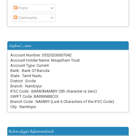
Posts
Comments
அறக்கட்டளை
Account Number: 05520200007042
Account Holder Name: Nisaptham Trust
Account Type: Current
Bank : Bank Of Baroda
State : Tamil Nadu
District : Erode
Branch : Nambiyur
IFSC Code : BARB0NAMBIY (5th character is zero)
SWIFT Code: BARBINBBCOI
Branch Code : NAMBIY (Last 6 Characters of the IFSC Code)
City : Nambiyur
பேச்சு மற்றும் நேர்காணல்கள்