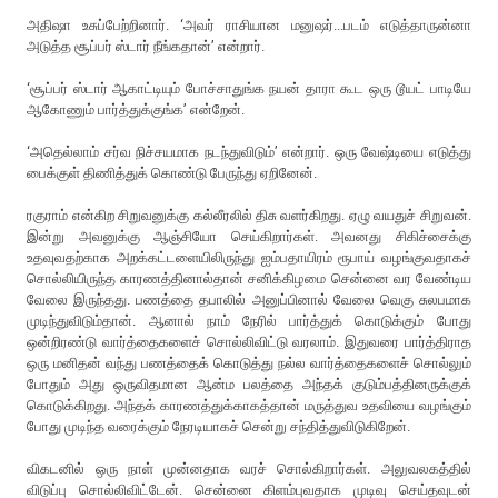
அதிஷா உசுப்பேற்றினார். ‘அவர் ராசியான மனுஷர்...படம் எடுத்தாருன்னா
அடுத்த சூப்பர் ஸ்டார் நீங்கதான்’ என்றார்.
‘சூப்பர் ஸ்டார் ஆகாட்டியும் போச்சாதுங்க நயன் தாரா கூட ஒரு டூயட் பாடியே
ஆகோணும் பார்த்துக்குங்க’ என்றேன்.
‘அதெல்லாம் சர்வ நிச்சயமாக நடந்துவிடும்’ என்றார். ஒரு வேஷ்டியை எடுத்து
பைக்குள் திணித்துக் கொண்டு பேருந்து ஏறினேன்.
ரகுராம் என்கிற சிறுவனுக்கு கல்லீரலில் திசு வளர்கிறது. ஏழு வயதுச் சிறுவன்.
இன்று அவனுக்கு ஆஞ்சியோ செய்கிறார்கள். அவனது சிகிச்சைக்கு
உதவுவதற்காக அறக்கட்டளையிலிருந்து ஐம்பதாயிரம் ரூபாய் வழங்குவதாகச்
சொல்லியிருந்த காரணத்தினால்தான் சனிக்கிழமை சென்னை வர வேண்டிய
வேலை இருந்தது. பணத்தை தபாலில் அனுப்பினால் வேலை வெகு சுலபமாக
முடிந்துவிடும்தான். ஆனால் நாம் நேரில் பார்த்துக் கொடுக்கும் போது
ஒன்றிரண்டு வார்த்தைகளைச் சொல்லிவிட்டு வரலாம். இதுவரை பார்த்திராத
ஒரு மனிதன் வந்து பணத்தைக் கொடுத்து நல்ல வார்த்தைகளைச் சொல்லும்
போதும் அது ஒருவிதமான ஆன்ம பலத்தை அந்தக் குடும்பத்தினருக்குக்
கொடுக்கிறது. அந்தக் காரணத்துக்காகத்தான் மருத்துவ உதவியை வழங்கும்
போது முடிந்த வரைக்கும் நேரடியாகச் சென்று சந்தித்துவிடுகிறேன்.
விகடனில் ஒரு நாள் முன்னதாக வரச் சொல்கிறார்கள். அலுவலகத்தில்
விடுப்பு சொல்லிவிட்டேன். சென்னை கிளம்புவதாக முடிவு செய்தவுடன்