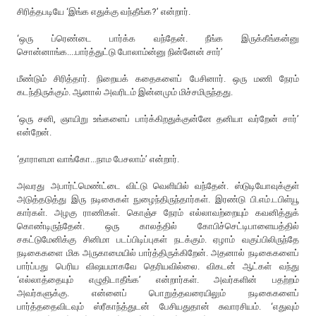
சிரித்தபடியே ‘இங்க எதுக்கு வந்தீங்க?’ என்றார்.
‘ஒரு ப்ரெண்டை பார்க்க வந்தேன். நீங்க இருக்கீங்கன்னு
சொன்னாங்க....பார்த்துட்டு போலாம்ன்னு நின்னேன் சார்’
மீண்டும் சிரித்தார். நிறையக் கதைகளைப் பேசினார். ஒரு மணி நேரம்
கடந்திருக்கும். ஆனால் அவரிடம் இன்னமும் மிச்சமிருந்தது.
‘ஒரு சனி, ஞாயிறு உங்களைப் பார்க்கிறதுக்குன்னே தனியா வர்றேன் சார்’
என்றேன்.
‘தாராளமா வாங்கோ...நாம பேசலாம்’ என்றார்.
அவரது அபார்ட்மெண்ட்டை விட்டு வெளியில் வந்தேன். ஸ்டுடியோவுக்குள்
அடுத்தடுத்து இரு நடிகைகள் நுழைந்திருந்தார்கள். இரண்டு பி.எம்.டபிள்யூ
கார்கள். அழகு ராணிகள். கொஞ்ச நேரம் எல்லாவற்றையும் கவனித்துக்
கொண்டிருந்தேன். ஒரு காலத்தில் கோபிச்செட்டிபாளையத்தில்
சகட்டுமேனிக்கு சினிமா படப்பிடிப்புகள் நடக்கும். ஏழாம் வகுப்பிலிருந்தே
நடிகைகளை மிக அருகாமையில் பார்த்திருக்கிறேன். அதனால் நடிகைகளைப்
பார்ப்பது பெரிய விஷயமாகவே தெரியவில்லை. விகடன் ஆட்கள் வந்து
‘எல்லாத்தையும் எழுதிடாதீங்க’ என்றார்கள். அவர்களின் பதற்றம்
அவர்களுக்கு. என்னைப் பொறுத்தவரையிலும் நடிகைகளைப்
பார்த்ததைவிடவும் ஸ்ரீகாந்த்துடன் பேசியதுதான் சுவாரசியம். ‘எதுவும்