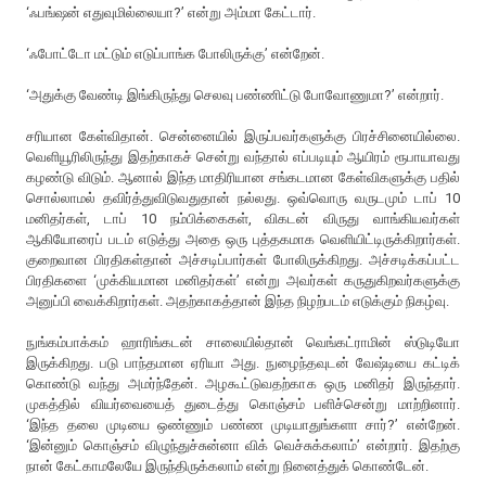
‘ஃபங்ஷன் எதுவுமில்லையா?’ என்று அம்மா கேட்டார்.
‘ஃபோட்டோ மட்டும் எடுப்பாங்க போலிருக்கு’ என்றேன்.
‘அதுக்கு வேண்டி இங்கிருந்து செலவு பண்ணிட்டு போவோணுமா?’ என்றார்.
சரியான கேள்விதான். சென்னையில் இருப்பவர்களுக்கு பிரச்சினையில்லை.
வெளியூரிலிருந்து இதற்காகச் சென்று வந்தால் எப்படியும் ஆயிரம் ரூபாயாவது
கழண்டு விடும். ஆனால் இந்த மாதிரியான சங்கடமான கேள்விகளுக்கு பதில்
சொல்லாமல் தவிர்த்துவிடுவதுதான் நல்லது. ஒவ்வொரு வருடமும் டாப் 10
மனிதர்கள், டாப் 10 நம்பிக்கைகள், விகடன் விருது வாங்கியவர்கள்
ஆகியோரைப் படம் எடுத்து அதை ஒரு புத்தகமாக வெளியிட்டிருக்கிறார்கள்.
குறைவான பிரதிகள்தான் அச்சடிப்பார்கள் போலிருக்கிறது. அச்சடிக்கப்பட்ட
பிரதிகளை ‘முக்கியமான மனிதர்கள்’ என்று அவர்கள் கருதுகிறவர்களுக்கு
அனுப்பி வைக்கிறார்கள். அதற்காகத்தான் இந்த நிழற்படம் எடுக்கும் நிகழ்வு.
நுங்கம்பாக்கம் ஹாரிங்கடன் சாலையில்தான் வெங்கட்ராமின் ஸ்டுடியோ
இருக்கிறது. படு பாந்தமான ஏரியா அது. நுழைந்தவுடன் வேஷ்டியை கட்டிக்
கொண்டு வந்து அமர்ந்தேன். அழகூட்டுவதற்காக ஒரு மனிதர் இருந்தார்.
முகத்தில் வியர்வையைத் துடைத்து கொஞ்சம் பளிச்சென்று மாற்றினார்.
‘இந்த தலை முடியை ஒண்ணும் பண்ண முடியாதுங்களா சார்?’ என்றேன்.
‘இன்னும் கொஞ்சம் விழுந்துச்சுன்னா விக் வெச்சுக்கலாம்’ என்றார். இதற்கு
நான் கேட்காமலேயே இருந்திருக்கலாம் என்று நினைத்துக் கொண்டேன்.