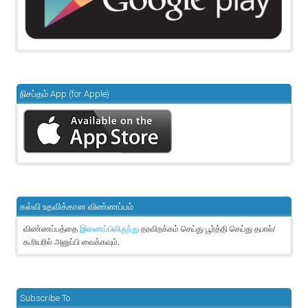
நிசப்தம் App (for Apple)
கல்வி உதவிக்கான விண்ணப்பம்
விண்ணப்பத்தை
தரவிறக்கம் செய்து பூர்த்தி செய்து தபால்/
இணைப்பிலிருந்து
கூரியரில் அனுப்பி வைக்கவும்.
Subscribe To