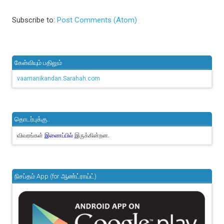
Subscribe to:
Post Comments (Atom)
கேள்வியும் பதிலும்
vaamanikandan.Sarahah.com
தொடர்புக்கு..
விவரங்கள்
இருக்கின்றன.
இணைப்பில்
நிசப்தம் App (for ஆண்ட்ராய்ட்)