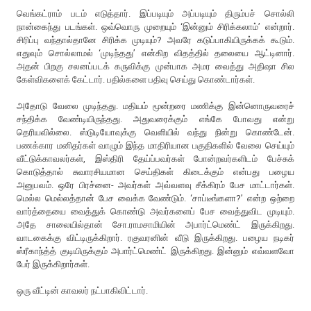
வெங்கட்ராம் படம் எடுத்தார். இப்படியும் அப்படியும் திரும்பச் சொல்லி
நான்கைந்து படங்கள். ஒவ்வொரு முறையும் ‘இன்னும் சிரிக்கலாம்’ என்றார்.
சிரிப்பு வந்தால்தானே சிரிக்க முடியும்? அவரே கடுப்பாகியிருக்கக் கூடும்.
எதுவும் சொல்லாமல் ‘முடிந்தது’ என்கிற விதத்தில் தலையை ஆட்டினார்.
அதன் பிறகு சலனப்படக் கருவிக்கு முன்பாக அமர வைத்து அதிஷா சில
கேள்விகளைக் கேட்டார். பதில்களை பதிவு செய்து கொண்டார்கள்.
அதோடு வேலை முடிந்தது. மதியம் மூன்றரை மணிக்கு இன்னொருவரைச்
சந்திக்க வேண்டியிருந்தது. அதுவரைக்கும் எங்கே போவது என்று
தெரியவில்லை. ஸ்டுடியோவுக்கு வெளியில் வந்து நின்று கொண்டேன்.
பணக்கார மனிதர்கள் வாழும் இந்த மாதிரியான பகுதிகளில் வேலை செய்யும்
வீட்டுக்காவலர்கள், இஸ்திரி தேய்ப்பவர்கள் போன்றவர்களிடம் பேச்சுக்
கொடுத்தால் சுவாரசியமான செய்திகள் கிடைக்கும் என்பது பழைய
அனுபவம். ஒரே பிரச்னை- அவர்கள் அவ்வளவு சீக்கிரம் பேச மாட்டார்கள்.
மெல்ல மெல்லத்தான் பேச வைக்க வேண்டும். ‘சாப்டீங்களா?’ என்ற ஒற்றை
வார்த்தையை வைத்துக் கொண்டு அவர்களைப் பேச வைத்துவிட முடியும்.
அதே சாலையில்தான் சோ.ராமசாமியின் அபார்ட்மெண்ட் இருக்கிறது.
வாடகைக்கு விட்டிருக்கிறார். ரகுவரனின் வீடு இருக்கிறது. பழைய நடிகர்
ஸ்ரீகாந்த்த் குடியிருக்கும் அபார்ட்மெண்ட் இருக்கிறது. இன்னும் எவ்வளவோ
பேர் இருக்கிறார்கள்.
ஒரு வீட்டின் காவலர் நட்பாகிவிட்டார்.