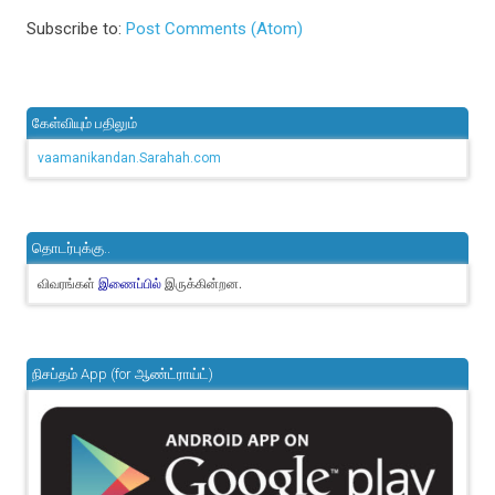
Subscribe to:
Post Comments (Atom)
கேள்வியும் பதிலும்
vaamanikandan.Sarahah.com
தொடர்புக்கு..
விவரங்கள்
இருக்கின்றன.
இணைப்பில்
நிசப்தம் App (for ஆண்ட்ராய்ட்)