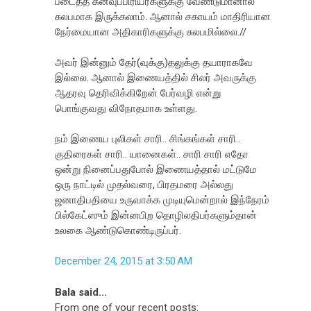
படைத்த கனவுப்பிரியர்களுக்கு வேண்டுமானால்
சுலபமாக இருக்கலாம். ஆனால் சகாயம் மாதிரியான
நேர்மையான அதிகாரிகளுக்கு சுலபமில்லை.//
அவர் இன்னும் தேர்(வுக்கு)தலுக்கு தயாராகவே
இல்லை. ஆனால் இணையத்தில் சிலர் அவருக்கு
ஆதரவு தெரிவிக்கிறேன் பேர்வழி என்று
பொங்குவது விநோதமாக உள்ளது.
நம் இணைய புலிகள் சாரி.. சிங்கங்கள் சாரி..
குதிரைகள் சாரி.. யானைகள்.. சாரி சாரி எதோ
ஒன்று நினைப்பதுபோல் இணையத்தால் மட்டுமே
ஒரு நாட்டில் முதல்வரை, பிரதமரை அல்லது
ஜனாதிபதியை உருவாக்க முடியுமென்றால் இந்நேரம்
பில்கேட்ஸும் இன்னபிற தொழிலதிபர்களும்தான்
உலகை ஆண்டுகொண்டிருப்பர்.
December 24, 2015 at 3:50 AM
Bala said...
From one of your recent posts: