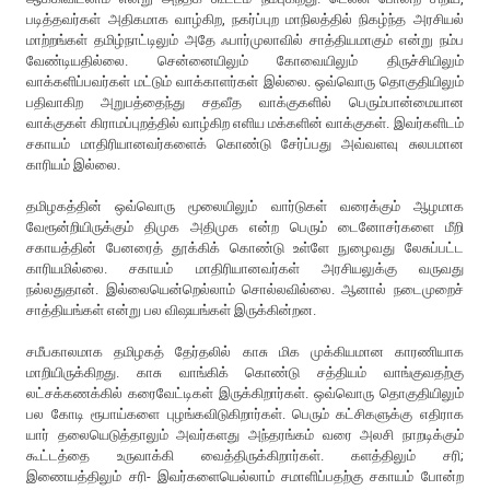
படித்தவர்கள் அதிகமாக வாழ்கிற, நகர்ப்புற மாநிலத்தில் நிகழ்ந்த அரசியல்
மாற்றங்கள் தமிழ்நாட்டிலும் அதே ஃபார்முலாவில் சாத்தியமாகும் என்று நம்ப
வேண்டியதில்லை. சென்னையிலும் கோவையிலும் திருச்சியிலும்
வாக்களிப்பவர்கள் மட்டும் வாக்காளர்கள் இல்லை. ஒவ்வொரு தொகுதியிலும்
பதிவாகிற அறுபத்தைந்து சதவீத வாக்குகளில் பெரும்பான்மையான
வாக்குகள் கிராமப்புறத்தில் வாழ்கிற எளிய மக்களின் வாக்குகள். இவர்களிடம்
சகாயம் மாதிரியானவர்களைக் கொண்டு சேர்ப்பது அவ்வளவு சுலபமான
காரியம் இல்லை.
தமிழகத்தின் ஒவ்வொரு மூலையிலும் வார்டுகள் வரைக்கும் ஆழமாக
வேரூன்றியிருக்கும் திமுக அதிமுக என்ற பெரும் டைனோசர்களை மீறி
சகாயத்தின் பேனரைத் தூக்கிக் கொண்டு உள்ளே நுழைவது லேசுப்பட்ட
காரியமில்லை. சகாயம் மாதிரியானவர்கள் அரசியலுக்கு வருவது
நல்லதுதான். இல்லையென்றெல்லாம் சொல்லவில்லை. ஆனால் நடைமுறைச்
சாத்தியங்கள் என்று பல விஷயங்கள் இருக்கின்றன.
சமீபகாலமாக தமிழகத் தேர்தலில் காசு மிக முக்கியமான காரணியாக
மாறியிருக்கிறது. காசு வாங்கிக் கொண்டு சத்தியம் வாங்குவதற்கு
லட்சக்கணக்கில் கரைவேட்டிகள் இருக்கிறார்கள். ஒவ்வொரு தொகுதியிலும்
பல கோடி ரூபாய்களை புழங்கவிடுகிறார்கள். பெரும் கட்சிகளுக்கு எதிராக
யார் தலையெடுத்தாலும் அவர்களது அந்தரங்கம் வரை அலசி நாறடிக்கும்
கூட்டத்தை உருவாக்கி வைத்திருக்கிறார்கள். களத்திலும் சரி;
இணையத்திலும் சரி- இவர்களையெல்லாம் சமாளிப்பதற்கு சகாயம் போன்ற