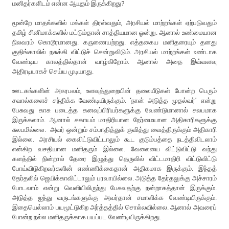
மனிதர்களிடம் என்ன ஆயுதம் இருக்கிறது?
மூன்றே மாதங்களில் மக்கள் திரள்வதும், அரசியல் மாற்றங்கள் ஏற்படுவதும்
தமிழ் சினிமாக்களில் மட்டும்தான் சாத்தியமான ஓன்று. ஆனால் உண்மையான
நிலவரம் கொடூரமானது. கருணையற்றது. எத்தகைய மனிதரையும் தனது
குதிங்காலில் நசுக்கி விட்டுச் சென்றுவிடும். அரசியல் மாற்றங்கள் உண்டாக
வேண்டிய காலத்தில்தான் வாழ்கிறோம். ஆனால் அதை இவ்வளவு
அதிரடியாகச் செய்ய முடியாது.
ஊடகங்களின் அசுரபலம், உளவுத்துறையின் தலையீடுகள் போன்ற பெரும்
சவால்களைச் சந்திக்க வேண்டியிருக்கும். ‘நான் அடுத்த முதல்வர்’ என்று
பேசுவது காசு படைத்த கனவுப்பிரியர்களுக்கு வேண்டுமானால் சுலபமாக
இருக்கலாம். ஆனால் சகாயம் மாதிரியான நேர்மையான அதிகாரிகளுக்கு
சுலபமில்லை. அவர் ஒன்றும் சம்பாதித்துக் குவித்து வைத்திருக்கும் அதிகாரி
இல்லை. அரசியல் கைவிட்டுவிட்டாலும் கூட குடும்பத்தை நடத்திவிடலாம்
என்கிற வசதியான மனிதரும் இல்லை. வேலையை விட்டுவிட்டு வந்து
களத்தில் நின்றால் தேரை இழுத்து தெருவில் விட்டமாதிரி விட்டுவிட்டு
போய்விடுகிறவர்களின் எண்ணிக்கைதான் அதிகமாக இருக்கும். இந்தத்
தேர்தலில் ஜெயிக்காவிட்டாலும் பரவாயில்லை. அடுத்த தேர்தலுக்கு அச்சாரம்
போடலாம் என்று வெளியிலிருந்து பேசுவதற்கு நன்றாகத்தான் இருக்கும்.
அடுத்த ஐந்து வருடங்களுக்கு அவர்தான் சமாளிக்க வேண்டியிருக்கும்.
இதையெல்லாம் பயமூட்டுகிற அர்த்தத்தில் சொல்லவில்லை. ஆனால் அவரைப்
போன்ற நல்ல மனிதருக்காக பயப்பட வேண்டியிருக்கிறது.