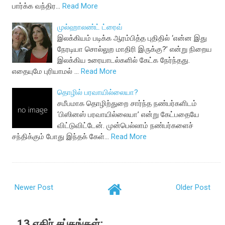
பார்க்க வந்திர…
Read More
முல்ஹாலண்ட் ட்ரைவ்
இலக்கியம் படிக்க ஆரம்பித்த புதிதில் ‘என்ன இது
நேரடியா சொல்லுற மாதிரி இருக்கு?’ என்று நிறைய
இலக்கிய உரையாடல்களில் கேட்க நேர்ந்தது.
எதையுமே புரியாமல் …
Read More
தொழில் பரவாயில்லையா?
சமீபமாக தொழிற்துறை சார்ந்த நண்பர்களிடம்
‘பிஸினஸ் பரவாயில்லையா’ என்று கேட்பதையே
விட்டுவிட்டேன். முன்பெல்லாம் நண்பர்களைச்
சந்திக்கும் போது இந்தக் கேள்…
Read More
Newer Post
Older Post
13 எதிர் சப்தங்கள்: