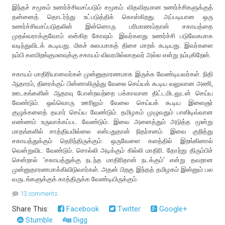
இந்தச் சமூகம் உணர்ச்சிவசப்படும் சமூகம். விதவிதமான உணர்ச்சிகளுக்குத்
தன்னைத் தொடர்ந்து உட்படுத்திக் கொள்கிறது. அப்படியான ஒரு
உணர்ச்சிவசப்படுதலின் இன்னொரு பரிமாணம்தான் சகாயத்தை
முதல்வராக்குவோம் என்கிற கோஷம். இவர்களது உணர்ச்சி படுவேகமாக
வடிந்துவிடக் கூடியது. மிகச் சுலபமாகத் திசை மாறக் கூடியது. இவர்களை
நம்பி களமிறங்குமளவுக்கு சகாயம் விவரமில்லாதவர் அல்ல என்று நம்புகிறேன்.
சகாயம் மாதிரியானவர்கள் முன்னுதாரணமாக இருக்க வேண்டியவர்கள். நிதி
ஆதாரம், திரைக்குப் பின்னாலிருந்து வேலை செய்யக் கூடிய வலுவான அணி,
ஊடகங்களின் ஆதரவு போன்றவற்றை பக்காவான திட்டமிடலுடன் செய்ய
வேண்டும். ஒவ்வொரு ஊரிலும் வேலை செய்யக் கூடிய இளைஞர்
குழுக்களைத் தயார் செய்ய வேண்டும். தமிழகம் முழுவதும் பாஸிடிவ்வான
எண்ணம் உருவாக்கப்பட வேண்டும். இவை அனைத்தும் அடுத்த மூன்று
மாதங்களில் சாத்தியமில்லை என்பதுதான் நிதர்சனம். இவை குறித்து
சகாயத்துக்கும் தெரிந்திருக்கும். ஒருவேளை களத்தில் இறங்கினால்
வென்றுவிட வேண்டும். சொல்லி அடிக்கும் கில்லி மாதிரி. தோற்று திரும்பிச்
சென்றால் ‘சகாயத்துக்கு நடந்த மாதிரிதான் நடக்கும்’ என்று தவறான
முன்னுதாரணமாக்கிவிடுவார்கள். அதன் பிறகு இந்தத் தமிழகம் இன்னும் பல
வருடங்களுக்குக் காத்திருக்க வேண்டியிருக்கும்.
13 comments
Share This:
Facebook
Twitter
Google+
Stumble
Digg