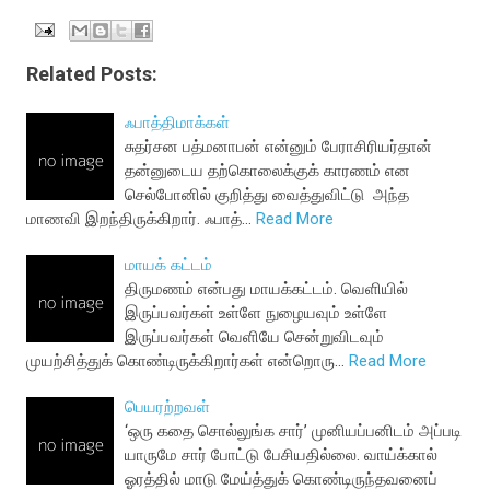
Related Posts:
ஃபாத்திமாக்கள்
சுதர்சன பத்மனாபன் என்னும் பேராசிரியர்தான்
தன்னுடைய தற்கொலைக்குக் காரணம் என
செல்போனில் குறித்து வைத்துவிட்டு அந்த
மாணவி இறந்திருக்கிறார். ஃபாத்…
Read More
மாயக் கட்டம்
திருமணம் என்பது மாயக்கட்டம். வெளியில்
இருப்பவர்கள் உள்ளே நுழையவும் உள்ளே
இருப்பவர்கள் வெளியே சென்றுவிடவும்
முயற்சித்துக் கொண்டிருக்கிறார்கள் என்றொரு…
Read More
பெயரற்றவள்
‘ஒரு கதை சொல்லுங்க சார்’ முனியப்பனிடம் அப்படி
யாருமே சார் போட்டு பேசியதில்லை. வாய்க்கால்
ஓரத்தில் மாடு மேய்த்துக் கொண்டிருந்தவனைப்