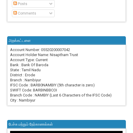
Posts
Comments
அறக்கட்டளை
Account Number: 05520200007042
Account Holder Name: Nisaptham Trust
Account Type: Current
Bank : Bank Of Baroda
State : Tamil Nadu
District : Erode
Branch : Nambiyur
IFSC Code : BARB0NAMBIY (5th character is zero)
SWIFT Code: BARBINBBCOI
Branch Code : NAMBIY (Last 6 Characters of the IFSC Code)
City : Nambiyur
பேச்சு மற்றும் நேர்காணல்கள்