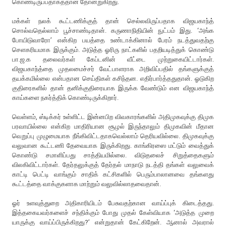
கொண்டிருப்பதாகத்தான் தோன்றுகிறது.
மக்கள் நலக் கூட்டணிக்குத் தான் செல்லவிருப்பதாக விஜயகாந்த்
சொல்வதெல்லாம் பூச்சாண்டிதான். கருணாநிதியின் நுட்பம் இது. ‘அங்க
போயிடுவாரோ’ என்கிற பயத்தை உண்டாக்கினால் பேரம் நடத்துவதற்கு
செளகரியமாக இருக்கும். அடுத்த ஓரிரு நாட்களில் பதறியடித்துக் கொண்டு
பா.ஜ.க தலைவர்கள் கேப்டனின் வீட்டை முற்றுகையிட்டார்கள்.
விஜயகாந்த்தை முதலமைச்சர் வேட்பாளராக அறிவிப்பதில் தங்களுக்குத்
தயக்கமில்லை என்பதான செய்திகள் கசிந்தன. எதிர்பார்த்ததுதான். ஓடுகிற
குதிரைகளில் தான் தனிக்குதிரையாக இருக்க வேண்டும் என விஜயகாந்த்
காய்களை நகர்த்திக் கொண்டிருக்கிறார்.
வெள்ளம், ஸ்டிக்கர் உள்ளிட்ட இன்னபிற விவகாரங்களில் அதிமுகவுக்கு திமுக
பரவாயில்லை என்கிற மாதிரியான சூழல் இருந்தாலும் திமுகவின் மீதான
வெறுப்பு முழுமையாக நீங்கிவிட்டதாகவெல்லாம் தெரியவில்லை. திமுகவுக்கு
வலுவான கூட்டணி தேவையாக இருக்கிறது. காங்கிரஸை மட்டும் வைத்துக்
கொண்டு சமாளிப்பது சாத்தியமில்லை. விடுதலைச் சிறுத்தைகளும்
விலகிவிட்டார்கள். தேர்தலுக்குத் தேர்தல் மாநாடு நடத்தி தங்கள் வலுவைக்
காட்டி பெட்டி வாங்கும் சாதிக் கட்சிகளில் பெரும்பாலானவை தங்களது
கூட்டத்தை வாக்குகளாக மாற்றும் வலுவில்லாதவைதான்.
ஓர் உளவுத்துறை அதிகாரியிடம் பேசுவதற்கான வாய்ப்புக் கிடைத்தது.
இத்தகையவர்களைச் சந்திக்கும் போது முதல் கேள்வியாக ‘அடுத்த முறை
யாருக்கு வாய்ப்பிருக்கிறது?’ என்றுதான் கேட்கிறேன். ஆனால் அவரால்