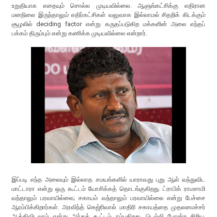
உறுதியாக எதையும் சொல்ல முடியவில்லை. ஆளுங்கட்சிக்கு எதிரான
மனநிலை இருந்தாலும் எதிர்கட்சிகள் வலுவாக இல்லாமல் சிதறிக் கிடக்கும்
சூழலில் deciding factor என்று கருதப்படுகிற மக்களின் அலை எந்தப்
பக்கம் திரும்பும் என்று கணிக்க முடியவில்லை என்றார்.
இப்படி எந்த அலையும் இல்லாத சமயங்களில் யாராவது புது ஆள் வந்துவிட
மாட்டாரா என்று ஒரு கூட்டம் யோசிக்கத் தொடங்குகிறது. ட்ராபிக் ராமசாமி
வந்தாலும் பரவாயில்லை; சகாயம் வந்தாலும் பரவாயில்லை என்று பேச்சை
ஆரம்பிக்கிறார்கள். அரவிந்த் கெஜ்ரிவால் மாதிரி சகாயத்தை முதலமைச்சர்
ஆக்கிவிடலாம் என்று அந்தக் கூட்டம் நம்புகிறது. டெல்லி போன்ற சிறிய,