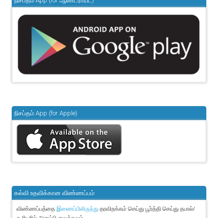
நிசப்தம் App (for ஆண்ட்ராய்ட்)
நிசப்தம் App (for Apple)
கல்வி உதவிக்கான விண்ணப்பம்
விண்ணப்பத்தை
தரவிறக்கம் செய்து பூர்த்தி செய்து தபால்/
இணைப்பிலிருந்து
கூரியரில் அனுப்பி வைக்கவும்.