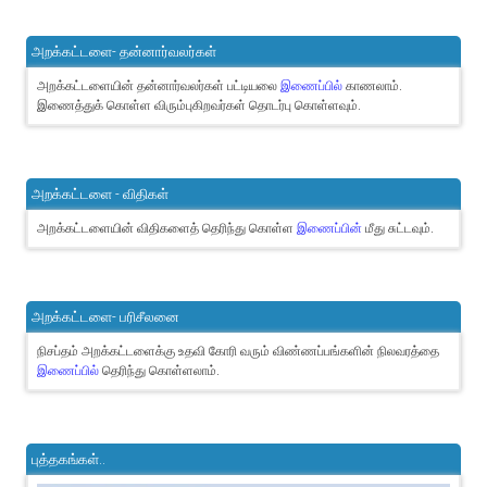
அறக்கட்டளை- தன்னார்வலர்கள்
அறக்கட்டளையின் தன்னார்வலர்கள் பட்டியலை
இணைப்பில்
காணலாம்.
இணைத்துக் கொள்ள விரும்புகிறவர்கள் தொடர்பு கொள்ளவும்.
அறக்கட்டளை - விதிகள்
அறக்கட்டளையின் விதிகளைத் தெரிந்து கொள்ள
இணைப்பின்
மீது சுட்டவும்.
அறக்கட்டளை- பரிசீலனை
நிசப்தம் அறக்கட்டளைக்கு உதவி கோரி வரும் விண்ணப்பங்களின் நிலவரத்தை
இணைப்பில்
தெரிந்து கொள்ளலாம்.
புத்தகங்கள்..