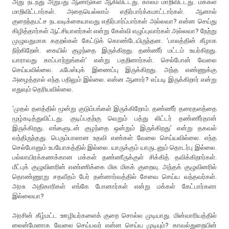
அது நடந்து அறுபது ஆண்டுகள் ஆகிவிட்டது. காலம் மாறிவிட்டது. மக்கள்
மாறிவிட்டார்கள். அதையெல்லாம் எதிர்பார்க்கமாட்டார்கள். ஆனால்
குறைந்தபட்ச நடவடிக்கையாவது எதிர்பார்ப்பார்கள் அல்லவா? என்ன செய்து
கிழித்தார்கள் ஆட்சியாளர்கள் என்று கேள்வி எழுப்புவார்கள் அல்லவா? நேற்று
முழுவதுமாக கதறல்கள் கேட்டுக் கொண்டேயிருந்தன. ‘பாலத்தின் கீழாக
நிற்கிறேன். கையில் குழந்தை இருக்கிறது. தண்ணீர் மட்டம் உயர்கிறது.
யாராவது காப்பாற்றுங்கள்’ என்று பதறினார்கள். செல்போன் வேலை
செய்யவில்லை. ஃபேஸ்புக் இணைப்பு இருக்கிறது. அந்த எண்ணுக்கு
அழைத்தால் எந்த பதிலும் இல்லை. என்ன ஆனார்? எப்படி இருக்கிறார் என்று
எதுவும் தெரியவில்லை.
‘முதல் தளத்தில் மூன்று குடும்பங்கள் இருக்கிறோம். தண்ணீர் தரைதளத்தை
மூழ்கடித்துவிட்டது. குடிப்பதற்கு வெறும் பத்து லிட்டர் தண்ணீர்தான்
இருக்கிறது. எங்களுடன் குழந்தை ஒன்றும் இருக்கிறது’ என்று தகவல்
வந்திருந்தது. பெரும்பாலான உதவி எண்கள் வேலை செய்யவில்லை. எந்த
செல்போனும் உபயோகத்தில் இல்லை. யாருக்கும் யாருடனும் தொடர்பு இல்லை.
பல்லாயிரக்கணக்கான மக்கள் தண்ணீருக்குள் சிக்கித் தவிக்கிறார்கள்.
மீட்புக் குழுவினரின் எண்ணிக்கை மிக மிகக் குறைவு. அந்தக் குழுவினரில்
தொண்ணூறு சதவீதம் பேர் தன்னார்வத்தில் சேவை செய்ய வந்தவர்கள்.
அரசு அதிகாரிகள் எங்கே போனார்கள் என்று மக்கள் கேட்பார்களா
இல்லையா?
அரசின் கீழ்மட்ட ஊழியர்களைக் குறை சொல்ல முடியாது. மின்வாரியத்தில்
லைன்மேனாக வேலை செய்பவர் என்ன செய்ய முடியும்? காவல்துறையின்