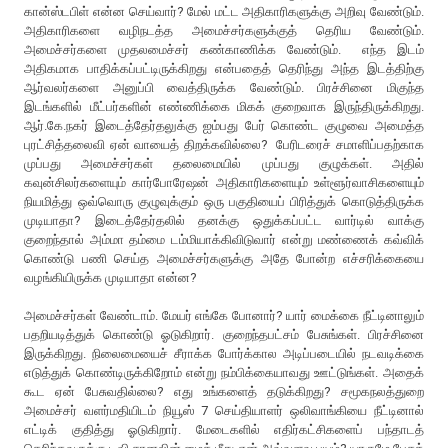
கான்ஸ்டபிள் என்ன செய்வார்? மேல் மட்ட அதிகாரிகளுக்கு அறிவு வேண்டும்.
அதிகாரிகளை வழிநடத்த அமைச்சர்களுக்குத் தெரிய வேண்டும்.
அமைச்சர்களை முதலமைச்சர் கண்காணிக்க வேண்டும். எந்த இடம்
அதிகமாக பாதிக்கப்பட்டிருக்கிறது என்பதைத் தெரிந்து அந்த இடத்திற்கு
ஆர்வலர்களை அனுப்பி வைத்திருக்க வேண்டும். பிரச்சினை மிகுந்த
இடங்களில் மீட்பர்களின் எண்ணிக்கை மிகக் குறைவாக இருந்திருக்கிறது.
ஆர்.கே.நகர் இடைத்தேர்தலுக்கு ஐம்பது பேர் கொண்ட குழுவை அமைத்த
புரட்சித்தலைவி ஏன் வாயைத் திறக்கவில்லை? பேரிடரைச் சமாளிப்பதற்காக
முப்பது அமைச்சர்கள் தலைமையில் முப்பது குழுக்கள். அதில்
கவுன்சிலர்களையும் கார்போரேஷன் அதிகாரிகளையும் உள்ளூர்வாசிகளையும்
நியமித்து ஒவ்வொரு குழுவுக்கும் ஒரு பகுதியைப் பிரித்துக் கொடுத்திருக்க
முடியாதா? இடைத்தேர்தலில் தனக்கு ஒதுக்கப்பட்ட வார்டில் வாக்கு
குறைந்தால் அம்மா தம்மை டம்மியாக்கிவிடுவார் என்று மண்ணைக் கவ்விக்
கொண்டு பணி செய்த அமைச்சர்களுக்கு அதே போன்ற எச்சரிக்கையை
வழங்கியிருக்க முடியாதா என்ன?
அமைச்சர்கள் வேண்டாம். மேயர் எங்கே போனார்? யார் மைக்கை நீட்டினாலும்
பதறியடித்துக் கொண்டு ஓடுகிறார். குறைந்தபட்சம் பேசுங்கள். பிரச்சினை
இருக்கிறது. நிலைமையைச் சீராக்க போர்க்கால அடிப்படையில் நடவடிக்கை
எடுத்துக் கொண்டிருக்கிறோம் என்று நம்பிக்கையாவது ஊட்டுங்கள். அதைக்
கூட ஏன் பேசுவதில்லை? எது உங்களைத் தடுக்கிறது? சமூகநலத்துறை
அமைச்சர் வளர்மதியிடம் நியூஸ் 7 செய்தியாளர் ஒலிவாங்கியை நீட்டினால்
எட்டிக் குதித்து ஓடுகிறார். மேடைகளில் எதிர்கட்சிகளைப் பந்தாடத்