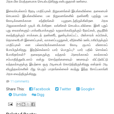
அரசு மிக மெத்தனமாக செயல்படுகிறது என்பதுதான் உண்மை.
இவையெல்லாம் நேரடி பாதிப்புகள். நிறுவனங்கள் இயங்கவில்லை. தலைமைச்
செயலகம் இயங்கவில்லை. பல நிறுவனங்களில் தண்ணீர் புகுந்து பல
கோடிக்கணக்கான எந்திரங்கள் பழுதடைந்திருக்கின்றன. அரசு
அலுவலகங்கள் மூடிக் கிடக்கிறன. வங்கிகள் செயல்படவில்லை. இனி புதுப்
புது வைரஸ்களும் பாக்டீரியாக்களும் உருவாக்கவிருக்கும் நோய்கள், குடிநீரில்
கலந்திருக்கும் சாக்கடைத் தண்ணீர், துண்டிக்கப்பட்ட மின்சாரக் கம்பிகள்,
தொலைபேசி இணைப்புகள், வாகனப்பழுதுகள், வீடுகளில் உண்டாகியிருக்கும்
பாதிப்புகள் என பல்லாயிரக்கணக்கான கோடி ரூபாய் வீணாகப்
போயிருக்கிறது. இதற்கெல்லாம் யார் பொறுப்பு? யார் பதில் சொல்லப்
போகிறார்கள்? தலைநகருக்கு வந்தால் அரைக்காசும் கால்காசும்
சம்பாதித்துவிடலாம் என்று சொந்தங்களையும் ஊரையும் விட்டுவிட்டு
வந்தவர்களுக்கு இயற்கை ஒரு அடியைக் கொடுத்திருக்கிறது என்றால் அடி
விழுந்தவர்களின் மீது பெரும் பாறாங்கல்லைச் சுமந்து இந்த சோப்பலாங்கி
அரசு வைத்திருக்கிறது.
11 comments
Share This:
Facebook
Twitter
Google+
Stumble
Digg