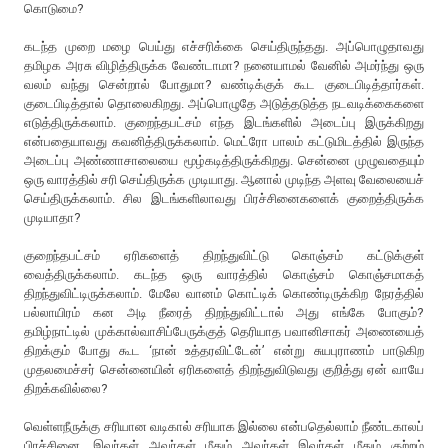
கொடுமை?
கடந்த முறை மழை பெய்து எச்சரிக்கை செய்திருந்தது. அப்பொழுதாவது
தமிழக அரசு விழித்திருக்க வேண்டாமா? நனையாமல் வேனில் அமர்ந்து ஒரு
வலம் வந்து சென்றால் போதுமா? வண்டிக்குக் கூட குடைபிடித்தார்கள்.
குடைபிடித்தால் தொலைகிறது. அப்பொழுதே அடுத்தடுத்த நடவடிக்கைகளை
எடுத்திருக்கலாம். குறைந்தபட்சம் எந்த இடங்களில் அடைப்பு இருக்கிறது
என்பதையாவது கவனித்திருக்கலாம். மெட்ரோ பாலம் கட்டுமிடத்தில் இருந்த
அடைப்பு அண்ணாசாலையை மூழ்கடித்திருக்கிறது. சென்னை முழுவதையும்
ஒரு வாரத்தில் சரி செய்திருக்க முடியாது. ஆனால் முடிந்த அளவு வேலையைச்
செய்திருக்கலாம். சில இடங்களிலாவது பிரச்சினைகளைக் குறைத்திருக்க
முடியாதா?
குறைந்தபட்சம் ஏரிகளைத் திறந்துவிட்டு கொஞ்சம் கட்டுக்குள்
வைத்திருக்கலாம். கடந்த ஒரு வாரத்தில் கொஞ்சம் கொஞ்சமாகத்
திறந்துவிட்டிருக்கலாம். மேலே வானம் கொட்டிக் கொண்டிருக்கிற நேரத்தில்
பல்லாயிரம் கன அடி நீரைத் திறந்துவிட்டால் அது எங்கே போகும்?
தமிழ்நாட்டில் முக்கால்வாசிப்பேருக்குத் தெரியாத பவானிசாகர் அணையைத்
திறக்கும் போது கூட ‘நான் உத்தரவிட்டேன்’ என்று சுயபுராணம் பாடுகிற
முதலமைச்சர் சென்னையின் ஏரிகளைத் திறந்துவிடுவது குறித்து ஏன் வாயே
திறக்கவில்லை?
வெள்ளநீருக்கு சரியான வடிகால் சரியாக இல்லை என்பதெல்லாம் நீண்டகாலப்
பிரச்சினை. இவர்கள் அவர்கள் மீதும் அவர்கள் இவர்கள் மீதும் குற்றம்