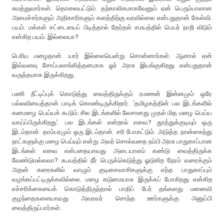
சுமத்துவார்கள். தொலையட்டும். தற்காலிகமாகவேனும் ஏன் பெரும்பாலான
அமைச்சர்களும் அதிகாரிகளும் களத்திற்கு வரவில்லை என்பதுதான் கேள்வி.
பயம். மக்கள் சட்டையைப் பிடித்தால் தேர்தல் சமயத்தில் பெயர் நாறி விடும்
என்கிற பயம். இல்லையா?
பெரிய மழைதான். யார் இல்லையென்று சொன்னார்கள். ஆனால் ஏன்
இவ்வளவு சோப்பலாங்கித்தனமாக ஓர் அரசு இயங்குகிறது என்பதுதான்
வருத்தமாக இருக்கிறது.
பணி நீட்டிப்புக் கொடுத்து வைத்திருக்கும் ரமணன் இன்னமும் ஒரே
பல்லவியைத்தான் பாடிக் கொண்டிருக்கிறார். ‘தமிழகத்தின் பல இடங்களில்
கனமழை பெய்யக் கூடும். சில இடங்களில் லேசானது முதல் மித மழை பெய்ய
வாய்ப்பிருக்கிறது’. பல இடங்கள் என்றால் எவை? தூத்துக்குடியும் ஒரு
இடம்தான். தாம்பரமும் ஒரு இடம்தான். சரி போகட்டும். அடுத்த நான்கைந்து
நாட்களுக்கு மழை பெய்யும் என்று அவர் சொல்வதை நம்பி அரசு பாதுகாப்பான
இடங்கள் எவை என்பதையாவது அடையாளம் கண்டு வைத்திருக்க
வேண்டுமல்லவா? கூவத்தில் நீர் பெருக்கெடுத்து ஓடுகிற நேரம் வரைக்கும்
அதன் கரைகளில் வாழும் குடிசைவாசிகளுக்கு எந்த பாதுகாப்பும்
வழங்கப்பட்டிருக்கவில்லை. மழை கடுமையாக இருக்கப் போகிறது என்கிற
எச்சரிக்கையைக் கொடுத்திருந்தால் பாதிப் பேர் தங்களது மனைவி
குழந்தைகளையாவது அவரவர் சொந்த ஊர்களுக்கு அனுப்பி
வைத்திருப்பார்கள்.