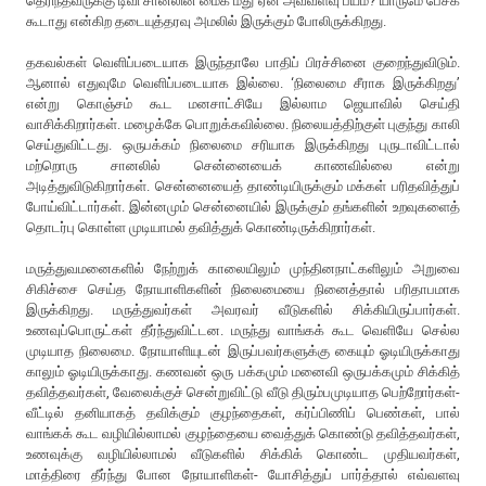
தெரிந்தவருக்கு டிவி சானலின் மைக் மீது ஏன் அவ்வளவு பயம்? யாருமே பேசக்
கூடாது என்கிற தடையுத்தரவு அமலில் இருக்கும் போலிருக்கிறது.
தகவல்கள் வெளிப்படையாக இருந்தாலே பாதிப் பிரச்சினை குறைந்துவிடும்.
ஆனால் எதுவுமே வெளிப்படையாக இல்லை. ‘நிலைமை சீராக இருக்கிறது’
என்று கொஞ்சம் கூட மனசாட்சியே இல்லாம ஜெயாவில் செய்தி
வாசிக்கிறார்கள். மழைக்கே பொறுக்கவில்லை. நிலையத்திற்குள் புகுந்து காலி
செய்துவிட்டது. ஒருபக்கம் நிலைமை சரியாக இருக்கிறது புருடாவிட்டால்
மற்றொரு சானலில் சென்னையைக் காணவில்லை என்று
அடித்துவிடுகிறார்கள். சென்னையைத் தாண்டியிருக்கும் மக்கள் பரிதவித்துப்
போய்விட்டார்கள். இன்னமும் சென்னையில் இருக்கும் தங்களின் உறவுகளைத்
தொடர்பு கொள்ள முடியாமல் தவித்துக் கொண்டிருக்கிறார்கள்.
மருத்துவமனைகளில் நேற்றுக் காலையிலும் முந்தினநாட்களிலும் அறுவை
சிகிச்சை செய்த நோயாளிகளின் நிலைமையை நினைத்தால் பரிதாபமாக
இருக்கிறது. மருத்துவர்கள் அவரவர் வீடுகளில் சிக்கியிருப்பார்கள்.
உணவுப்பொருட்கள் தீர்ந்துவிட்டன. மருந்து வாங்கக் கூட வெளியே செல்ல
முடியாத நிலைமை. நோயாளியுடன் இருப்பவர்களுக்கு கையும் ஓடியிருக்காது
காலும் ஓடியிருக்காது. கணவன் ஒரு பக்கமும் மனைவி ஒருபக்கமும் சிக்கித்
தவித்தவர்கள், வேலைக்குச் சென்றுவிட்டு வீடு திரும்பமுடியாத பெற்றோர்கள்-
வீட்டில் தனியாகத் தவிக்கும் குழந்தைகள், கர்ப்பிணிப் பெண்கள், பால்
வாங்கக் கூட வழியில்லாமல் குழந்தையை வைத்துக் கொண்டு தவித்தவர்கள்,
உணவுக்கு வழியில்லாமல் வீடுகளில் சிக்கிக் கொண்ட முதியவர்கள்,
மாத்திரை தீர்ந்து போன நோயாளிகள்- யோசித்துப் பார்த்தால் எவ்வளவு