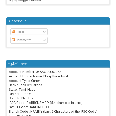
Subscribe To
Posts
Comments
அறக்கட்டளை
Account Number: 05520200007042
Account Holder Name: Nisaptham Trust
Account Type: Current
Bank : Bank Of Baroda
State : Tamil Nadu
District : Erode
Branch : Nambiyur
IFSC Code : BARB0NAMBIY (5th character is zero)
SWIFT Code: BARBINBBCOI
Branch Code : NAMBIY (Last 6 Characters of the IFSC Code)
City : Nambiyur