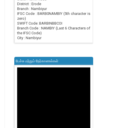
District : Erode
Branch : Nambiyur
IFSC Code : BARB0NAMBIY (5th character is
zero)
SWIFT Code: BARBINBBCOI
Branch Code : NAMBIY (Last 6 Characters of
the IFSC Code)
City : Nambiyur
பேச்சு மற்றும் நேர்காணல்கள்