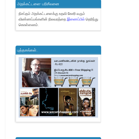
அறக்கட்டளை- பரிசீலனை
நிசப்தம் அறக்கட்டளைக்கு உதவி கோரி வரும்
விண்ணப்பங்களின் நிலவரத்தை
இணைப்பில்
தெரிந்து
கொள்ளலாம்.
புத்தகங்கள்..