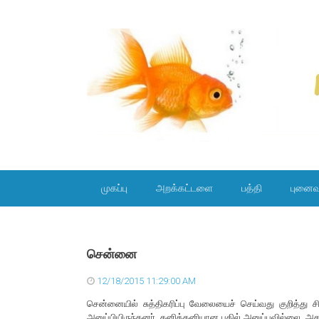
SKIP TO CONTENT
முகப்பு
அறக்கட்டளை
பத்தி
புனைவ
சென்னை
12/18/2015 11:29:00 AM
சென்னையில் சுத்திகரிப்பு வேலையைச் செய்வது குறித்து ச
அனுப்பியிருந்தனர். தனித்தனியான பதில் அனுப்பவில்லை. அதற்