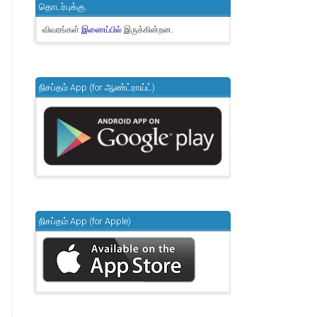
தொடர்புக்கு..
விவரங்கள்
இருக்கின்றன.
இணைப்பில்
நிசப்தம் App (for ஆண்ட்ராய்ட்)
நிசப்தம் App (for Apple)