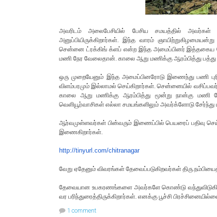
அவரிடம் அலைபேசியில் பேசிய சமயத்தில் அவர்கள் இட
அனுப்பியிருக்கிறார்கள். இந்த வாரம் ஞாயிற்றுகிழமையன்று (ட
சென்னை ட்ரக்கிங் க்ளப் என்ற இந்த அமைப்பினர் இத்தகை
மணி நேர வேலைதான். காலை ஆறு மணிக்கு ஆரம்பித்து பத்து மண
ஒரு முறையேனும் இந்த அமைப்பினரோடு இணைந்து பணி புரிய 
விளம்பரமும் இல்லாமல் செய்கிறார்கள். சென்னையில் வசிப்பவர
காலை ஆறு மணிக்கு ஆரம்பித்து மூன்று நான்கு மணி நே
வெளியூர்வாசிகள் எல்லா சமயங்களிலும் அவர்க்ளோடு சேர்ந்
ஆர்வமுள்ளவர்கள் பின்வரும் இணைப்பில் பெயரைப் பதிவு செ
இணைகிறார்கள்.
http://
tinyurl.com
/
chitrana
gar
வேறு ஏதேனும் விவரங்கள் தேவைப்படுகிறவர்கள் திரு.நம்பிய
தேவையான உபகரணங்களை அவர்களே கொண்டு வந்துவிடுகிறார்க
வர பரிந்துரைத்திருக்கிறார்கள். எனக்கு பூச்சி பிரச்சினையில்ல
1 comment