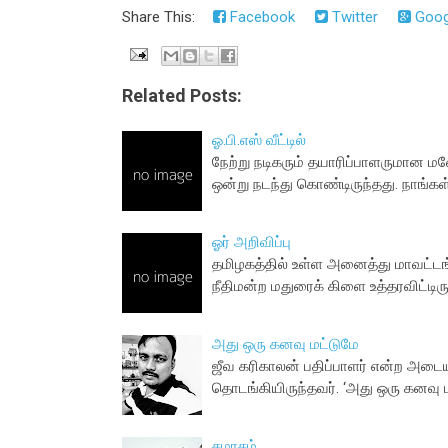
Share This:
Facebook
Twitter
Goog
Related Posts:
ஓ.பி.எஸ் வீட்டில்
நேற்று நடிகரும் தயாரிப்பாளருமான 
ஒன்று நடந்து கொண்டிருந்தது. நாங்க
ஓர் அறிவிப்பு
தமிழகத்தில் உள்ள அனைத்து மாவட்டங
நீதிமன்ற மதுரைக் கிளை உத்தரவிட்டிர
அது ஒரு கனவு மட்டுமே
ஜீவ கரிகாலன் பதிப்பாளர் என்ற அடை
தொடங்கியிருந்தவர். ‘அது ஒரு கனவு 
சமரசம்