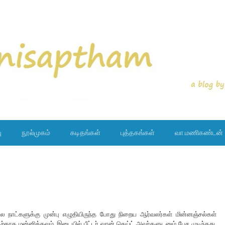
ு
நூல்முகம்
கடிதங்கள்
புத்தகங்கள்
வா.மணிகண்டன்
ில நாட்களுக்கு முன்பு எழுதியிருந்த போது நிறைய ஆர்வலர்கள் மின்னஞ்சல்கள்
காக மன்னிக்கவும். இடையில் பீட்டர் வான் கெய்ட் அவர்களுடனும் பேச முடிந்தது.