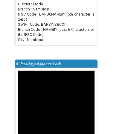
District : Erode
Branch : Nambiyur
IFSC Code : BARB0NAMBIY (5th character is
zero)
SWIFT Code: BARBINBBCOI
Branch Code : NAMBIY (Last 6 Characters of
the IFSC Code)
City : Nambiyur
பேச்சு மற்றும் நேர்காணல்கள்