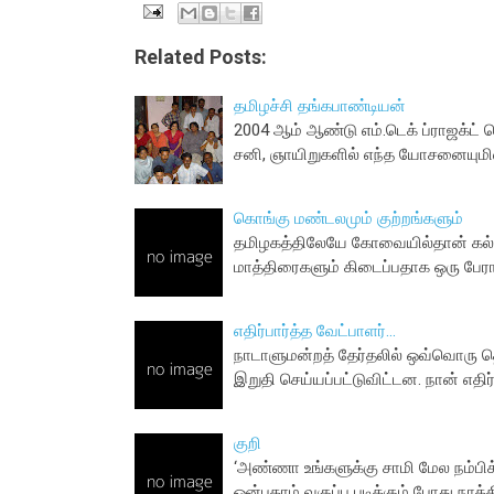
Related Posts:
தமிழச்சி தங்கபாண்டியன்
2004 ஆம் ஆண்டு எம்.டெக் ப்ராஜக்ட்
சனி, ஞாயிறுகளில் எந்த யோசனையுமி
கொங்கு மண்டலமும் குற்றங்களும்
தமிழகத்திலேயே கோவையில்தான் கல
மாத்திரைகளும் கிடைப்பதாக ஒரு பேர
எதிர்பார்த்த வேட்பாளர்...
நாடாளுமன்றத் தேர்தலில் ஒவ்வொரு தொ
இறுதி செய்யப்பட்டுவிட்டன. நான் எதிர
குறி
‘அண்ணா உங்களுக்கு சாமி மேல நம்பிக்
ஒன்பதாம் வகுப்பு படிக்கும் போது நா