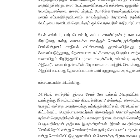
மாறியிருக்கிறது. கரை வேட்டியணிந்தவுடன் கத்தியை முதுகில்
வேண்டியதில்லை. எதைப் பற்றியும் யோசிக்க வேண்டியதில்லை.
பணம் சம்பாதித்துவிடலாம். காலத்துக்கும் தோளைத் தூக
வேட்டியை அணியத் தொடங்கும் ஒவ்வொருவரின் எதிர்பார்ப்பாக
ரியல் எஸ்டேட், பார் டெண்டர், கட்டட காண்ட்ராக்டர் என
மிரட்டுவது என்று கலகலக்க வைத்துக் கொண்டிருக்கிறார
செய்கின்றன? சாதியக் கட்சிகளைத் தூண்டிவிடுவது, 
கேவலப்படுத்துவது, தேவையான கட்சிகளுக்கு பெரும் பணத்தை
வகையிலும் சீரழித்துவிட்டார்கள். கவுன்சிலர், எம்.எல்.ஏ, 
அதிகாரிகளையும் தங்களின் அடிமைகளாக மாற்றிக் கொள்வது,
அனுப்பி வைப்பது தேவைப்பட்டால் லாரி ஏற்றுவது வரைக்கும் எல்
கச்சடாவாகிக் கிடக்கிறது.
அரசியல் களத்தில் குப்பை சேரச் சேர மக்கள் அதைவிட்டு 
வாக்குக்கு இரண்டாயிரம் கிடைக்கிறதா? மிக்ஸியும் கிரைண்
போதும் என்கிற மனநிலைக்கு வந்திருக்கிறார்கள். அரசியல்
கிட்டத்தட்ட பெரும்பாலானவர்கள் நினைத்துக் கொண்டிருக்கி
தங்கள் தொகுதிக்குள் ஆரம்ப சுகாதார நிலையத்தைக் கொண்ட
பெறுவதில்தான் குறியாக இருக்கிறார்கள். இரண்டாவதில்த
‘செய்கிறோம்’ என்று சொல்வார்களே தவிர செய்யமாட்டார்கள்
என்று சொல்லிவிட்டு முதலாளியிடம் மேசைக்கு கீழாக கையை நீட