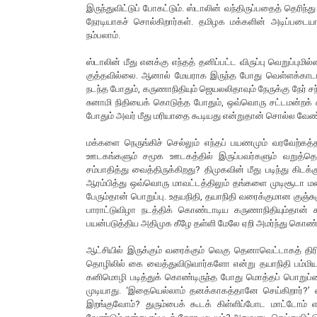
இருந்துவிட்டுப் போகட்டும். ஸ்டாலின் வந்திருப்பதைத் தெரிந்
நேரடியாகச் சொல்கிறார்கள். தமிழக மக்களின் அடிப்படையான
நம்பலாம்.
ஸ்டாலின் மீது எனக்கு எந்தத் தனிப்பட்ட விருப்பு வெறுப்பு
குத்தவில்லை. ஆனால் மேயராக இருந்த போது வெள்ளக்காடாக
நடந்த போதும், கருணாநிதியும் ஜெயலலிதாவும் நேருக்கு நேர் ச
சுனாமி நிதியைக் கொடுத்த போதும், ஒவ்வொரு சட்டமன்றக் க
போதும் அவர் மீது மரியாதை கூடியது என்றுதான் சொல்ல வேண்
மக்களை நெருங்கிச் செல்லும் எந்தப் பயணமும் வரவேற்க
ஊடகங்களும் சமூக ஊடகத்தில் இருப்பவர்களும் வறுத்தெடு
சம்பாதித்து வைத்திருக்கிறது? திமுகவின் மீது படிந்து கிட
ஆரம்பித்து ஒவ்வொரு மாவட்டத்திலும் தங்களை முடிசூடா
பேரும்தான் பொறுப்பு. உதயநிதி, தயாநிதி வரைக்குமான குஞ
பாராட்டுவிழா நடத்திக் கொண்டாடிய கருணாநிதியும்தான் கா
பயன்படுத்திய அதிமுக கீழே தள்ளி மேலே ஏறி அமர்ந்து கொண்
ஆட்சியில் இருக்கும் வரைக்கும் வெகு தெனாவெட்டாகத் த
தொழிலில் கை வைத்துவிடுவார்களோ என்று தயாநிதி பம்மி
கனிமொழி படித்துக் கொண்டிருந்த போது மொத்தப் பொறுப்பை
முடியாது. ‘இதையெல்லாம் தனக்காகத்தானே செய்கிறார்?’ என
இறங்குவோம்? துரும்பைக் கூடக் கிள்ளிப்போட மாட்டோம் என