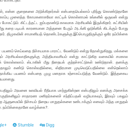
ப் போகட்டும்.
ர்கள், என்ன குறைகளை அடுக்கிறார்கள் என்பதையெல்லாம் புரிந்து கொண்டுதானே
பு முளைத்த கோமகனாகவோ காட்டிக் கொள்ளாமல் உங்களில் ஒருவன் என்று
போகட்டும். கிட்டத்தட்ட ஐம்பதாண்டு காலமாக அரசியலில் இருக்கிறார். கட்சியின்
 மீது கறை படியக் காரணமான அத்தனை பேரும் அடங்கி ஒடுங்கிக் கிடக்கும் போது
றார். திமுகவின் சாமானியத் தொண்டர்களுக்கு இப்பொழுதிருக்கும் ஒரே நம்பிக்கை
யான பயணம் செய்வதை நிச்சயமாக பாராட்ட வேண்டும் என்று தோன்றுகிறது. மக்களை
தும் அரசியல்வாதிகளுக்கு அத்தியாவசியம் என்று காட்டுகிற வகையில் சமகால
கொள்ளலாம். ஸ்டாலின் மீது நிறையக் குற்றச்சாட்டுகள் உண்டுதான். தனக்கு
தாலும் கண்டு கொள்வதில்லை, ஸ்திரமான முடிவெடுப்பதில்லை என்றெல்லாம்
நோக்கிய பயணம் என்பதை முழு மனதாக உற்சாகப்படுத்த வேண்டும். இத்தகைய
சியமானது.
பதிலும் அவனை உளவியல் ரீதியாக மாற்றுகின்றன என்பதிலும் எனக்கு அசைக்க
தொகுதிகளிலும் சாதாரண மனிதர்களைச் சந்திப்பதன் வழியாகவும், இரவும் பகலும்
 ஆளுமையில் நிச்சயம் நிறைய மாறுதல்களை உண்டாக்கும் எனவும் அந்த மாறுதல்
ம். நம்பிக்கைதானே வாழ்க்கை?.
le+
Stumble
Digg