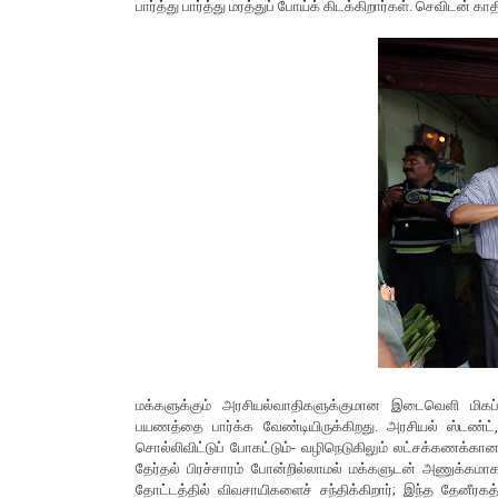
பார்த்து பார்த்து மரத்துப் போய்க் கிடக்கிறார்கள். செவிடன் க
மக்களுக்கும் அரசியல்வாதிகளுக்குமான இடைவெளி மிகப்பெ
பயணத்தை பார்க்க வேண்டியிருக்கிறது. அரசியல் ஸ்டண்ட்,
சொல்லிவிட்டுப் போகட்டும்- வழிநெடுகிலும் லட்சக்கணக்கா
தேர்தல் பிரச்சாரம் போன்றில்லாமல் மக்களுடன் அணுக்கமாக
தோட்டத்தில் விவசாயிகளைச் சந்திக்கிறார்; இந்த தேனீரகத