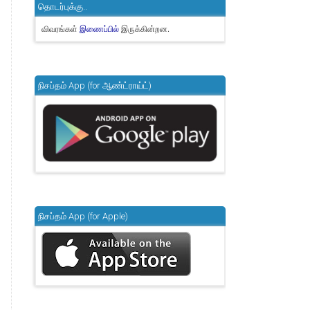
தொடர்புக்கு..
விவரங்கள்
இருக்கின்றன.
இணைப்பில்
நிசப்தம் App (for ஆண்ட்ராய்ட்)
நிசப்தம் App (for Apple)