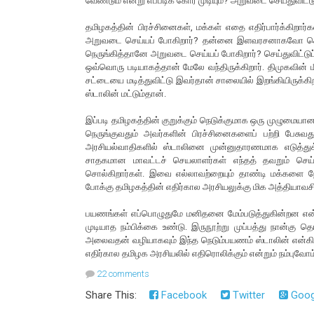
வேண்டும் என்று எப்படிக் கோர முடியும்? அறுவடை செய்துவிட்டு
தமிழகத்தின் பிரச்சினைகள், மக்கள் எதை எதிர்பார்க்கிறா
அறுவடை செய்யப் போகிறார்? தன்னை இளவரசனாகவோ கொம்
நெருங்கித்தானே அறுவடை செய்யப் போகிறார்? செய்துவிட்டுப் 
ஒவ்வொரு படியாகத்தான் மேலே வந்திருக்கிறார். திமுகவின்
சட்டையை மடித்துவிட்டு இவர்தான் சாலையில் இறங்கியிருக்கி
ஸ்டாலின் மட்டும்தான்.
இப்படி தமிழகத்தின் குறுக்கும் நெடுக்குமாக ஒரு முழுமை
நெருங்குவதும் அவர்களின் பிரச்சினைகளைப் பற்றி பேசுவ
அரசியல்வாதிகளில் ஸ்டாலினை முன்னுதாரணமாக எடுத்துக் 
சாதகமான மாவட்டச் செயலாளர்கள் எந்தத் தவறும் செய்
சொல்கிறார்கள். இவை எல்லாவற்றையும் தாண்டி மக்களை 
போக்கு தமிழகத்தின் எதிர்கால அரசியலுக்கு மிக அத்தியாவ
பயணங்கள் எப்பொழுதுமே மனிதனை மேம்படுத்துகின்றன என்
முடியாத நம்பிக்கை உண்டு. இருநூற்று முப்பத்து நான்கு 
அலைவதன் வழியாகவும் இந்த நெடும்பயணம் ஸ்டாலின் என்கிற
எதிர்கால தமிழக அரசியலில் எதிரொலிக்கும் என்றும் நம்புவோ
22 comments
Share This:
Facebook
Twitter
Goog