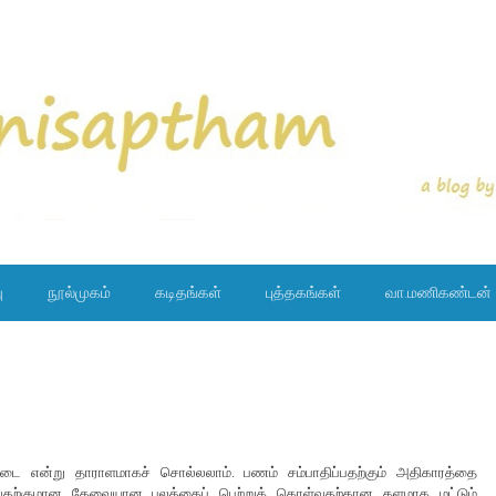
ு
நூல்முகம்
கடிதங்கள்
புத்தகங்கள்
வா.மணிகண்டன்
 என்று தாராளமாகச் சொல்லலாம். பணம் சம்பாதிப்பதற்கும் அதிகாரத்தை
 செய்வதற்குமான தேவையான பலத்தைப் பெற்றுக் கொள்வதற்கான களமாக மட்டும்