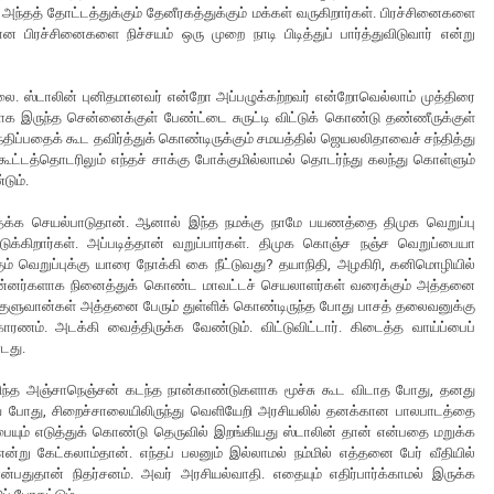
து அந்தத் தோட்டத்துக்கும் தேனீரகத்துக்கும் மக்கள் வருகிறார்கள். பிரச்சினைகளை
 பிரச்சினைகளை நிச்சயம் ஒரு முறை நாடி பிடித்துப் பார்த்துவிடுவார் என்று
மில்லை. ஸ்டாலின் புனிதமானவர் என்றோ அப்பழுக்கற்றவர் என்றோவெல்லாம் முத்திரை
 இருந்த சென்னைக்குள் பேண்ட்டை சுருட்டி விட்டுக் கொண்டு தண்ணீருக்குள்
ந்திப்பதைக் கூட தவிர்த்துக் கொண்டிருக்கும் சமயத்தில் ஜெயலலிதாவைச் சந்தித்து
ூட்டத்தொடரிலும் எந்தச் சாக்கு போக்குமில்லாமல் தொடர்ந்து கலந்து கொள்ளும்
டும்.
த்தக்க செயல்பாடுதான். ஆனால் இந்த நமக்கு நாமே பயணத்தை திமுக வெறுப்பு
க்கிறார்கள். அப்படித்தான் வறுப்பார்கள். திமுக கொஞ்ச நஞ்ச வெறுப்பையா
க்கும் வெறுப்புக்கு யாரை நோக்கி கை நீட்டுவது? தயாநிதி, அழகிரி, கனிமொழியில்
 மன்னர்களாக நினைத்துக் கொண்ட மாவட்டச் செயலாளர்கள் வரைக்கும் அத்தனை
்சுகுளுவான்கள் அத்தனை பேரும் துள்ளிக் கொண்டிருந்த போது பாசத் தலைவனுக்கு
ரணம். அடக்கி வைத்திருக்க வேண்டும். விட்டுவிட்டார். கிடைத்த வாய்ப்பைப்
டது.
ிரிந்த அஞ்சாநெஞ்சன் கடந்த நான்காண்டுகளாக மூச்சு கூட விடாத போது, தனது
ய போது, சிறைச்சாலையிலிருந்து வெளியேறி அரசியலில் தனக்கான பாலபாடத்தை
யும் எடுத்துக் கொண்டு தெருவில் இறங்கியது ஸ்டாலின் தான் என்பதை மறுக்க
்று கேட்கலாம்தான். எந்தப் பலனும் இல்லாமல் நம்மில் எத்தனை பேர் வீதியில்
்பதுதான் நிதர்சனம். அவர் அரசியல்வாதி. எதையும் எதிர்பார்க்காமல் இருக்க