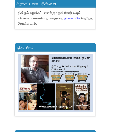
அறக்கட்டளை- பரிசீலனை
நிசப்தம் அறக்கட்டளைக்கு உதவி கோரி வரும்
விண்ணப்பங்களின் நிலவரத்தை
இணைப்பில்
தெரிந்து
கொள்ளலாம்.
புத்தகங்கள்..