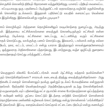
 செருகிக் கொண்டு திரியும் தோரணை வந்துவிடுகிறது. யாரைப் பற்றியும் கவலைப்பட
 எப்படியாவது ஒரு பதவியைப் பிடித்துவிட்டால் ஏதாவதொரு வழியில் நறுக்கென்று
்கிக் கொண்டு நடக்கலாம். இதுதான் பதினெட்டு வயதில் கரைகட்டிய வெள்ளை
 இருக்கிறது. இல்லையென்று மறுக்க முடியுமா?
 பணம் கொழிக்கும் அத்தனை தொழில்களிலும் ரவுடியிசத்தை நுழைப்பது, அடித்து
்கள். இத்தகைய கட்சிக்காரர்களை வைத்துக் கொண்டிருக்கும் கட்சிகள் என்ன
தனக்கு பிடிக்காத கட்சிகளை உடைப்பது, கூட்டணிக்கு வரும் கட்சிகளை
க் கொடுப்பது, வாக்குக்கு பணம் கொடுப்பது, இலவசம், டாஸ்மாக் என்று எல்லா
ஒன்றியம், நகர, வட்டம், மாவட்டம் என்று யாராக இருந்தாலும் காவல்துறையினரையும்
 ஒத்துவராத அதிகாரிகளை பந்தாடுவது, இடமாற்றுவது, லஞ்ச ஒழிப்புத் துறையை
லாவற்றையும் செய்து பார்த்துவிட்டார்கள்.
வெகுதூரம் விலகிப் போய்விட்டார்கள். எவன் ஆட்சிக்கு வந்தால் நமக்கென்ன?
டரும் கொடுக்கிறார்களா? சாராயக் கடையைத் திறந்து வைத்திருக்கிறார்களா- அது
வாதிகளிடம் எதைச் சொன்னாலும் நமக்கு ஒன்றும் நடக்கப் போவதில்லை என்றுதான்
றார்கள். தேர்தலில் வென்றவர்களும் அதற்கேற்றபடிதான் நடந்து கொள்கிறார்கள்.
ு வருவதைவிடவும் பதினைந்து லட்ச ரூபாயில் சாலை போடுவதற்கான ஒப்பந்தத்தை
ான் கமிஷன் உண்டு. குப்பை கொட்டும் இடத்தை மாற்றிக் கொடுக்கச் சொன்னால்
. தொழிற்சாலை மண்ணில் கழிவைக் கொட்டுகிறது என்று சொன்னால் ‘பார்க்கிறோம்’
்டுவார்கள். இப்படி எதையெல்லாம் செய்தால் சட்டைப்பை நிரம்பும் என்று கணக்குப்