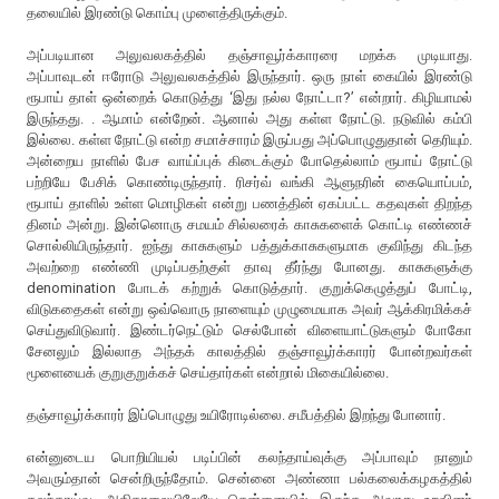
தலையில் இரண்டு கொம்பு முளைத்திருக்கும்.
அப்படியான அலுவலகத்தில் தஞ்சாவூர்க்காரரை மறக்க முடியாது.
அப்பாவுடன் ஈரோடு அலுவலகத்தில் இருந்தார். ஒரு நாள் கையில் இரண்டு
ரூபாய் தாள் ஒன்றைக் கொடுத்து ‘இது நல்ல நோட்டா?’ என்றார். கிழியாமல்
இருந்தது. . ஆமாம் என்றேன். ஆனால் அது கள்ள நோட்டு. நடுவில் கம்பி
இல்லை. கள்ள நோட்டு என்ற சமாச்சாரம் இருப்பது அப்பொழுதுதான் தெரியும்.
அன்றைய நாளில் பேச வாய்ப்புக் கிடைக்கும் போதெல்லாம் ரூபாய் நோட்டு
பற்றியே பேசிக் கொண்டிருந்தார். ரிசர்வ் வங்கி ஆளுநரின் கையொப்பம்,
ரூபாய் தாளில் உள்ள மொழிகள் என்று பணத்தின் ஏகப்பட்ட கதவுகள் திறந்த
தினம் அன்று. இன்னொரு சமயம் சில்லரைக் காசுகளைக் கொட்டி எண்ணச்
சொல்லியிருந்தார். ஐந்து காசுகளும் பத்துக்காசுகளுமாக குவிந்து கிடந்த
அவற்றை எண்ணி முடிப்பதற்குள் தாவு தீர்ந்து போனது. காசுகளுக்கு
denomination போடக் கற்றுக் கொடுத்தார். குறுக்கெழுத்துப் போட்டி,
விடுகதைகள் என்று ஒவ்வொரு நாளையும் முழுமையாக அவர் ஆக்கிரமிக்கச்
செய்துவிடுவார். இண்டர்நெட்டும் செல்போன் விளையாட்டுகளும் போகோ
சேனலும் இல்லாத அந்தக் காலத்தில் தஞ்சாவூர்க்காரர் போன்றவர்கள்
மூளையைக் குறுகுறுக்கச் செய்தார்கள் என்றால் மிகையில்லை.
தஞ்சாவூர்க்காரர் இப்பொழுது உயிரோடில்லை. சமீபத்தில் இறந்து போனார்.
என்னுடைய பொறியியல் படிப்பின் கலந்தாய்வுக்கு அப்பாவும் நானும்
அவரும்தான் சென்றிருந்தோம். சென்னை அண்ணா பல்கலைக்கழகத்தில்