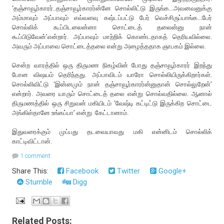
‘தஞ்சாவூர்காரர்..தஞ்சாவூர்காரர்ன்னே சொல்லிட்டு இருங்க...அவனவனுக்கு
அம்மாவும் அப்பாவும் எவ்வளவு கஷ்டப்பட்டு பேர் வெச்சிருப்பாங்க...பேர்
சொல்லிக் கூப்பிடலைன்னா சொட்டைத் தலைன்னு நான்
கூப்பிடுவேன்’என்றார். அப்பாவும் மாற்றிக் கொண்டதாகத் தெரியவில்லை.
அவரும் அப்பாவை சொட்டைத்தலை என்று அழைத்ததாக ஞாபகம் இல்லை.
சென்ற வாரத்தில் ஒரு திருமண நிகழ்வின் போது தஞ்சாவூர்காரர் இறந்து
போன விஷயம் தெரிந்தது. அப்பாவிடம் யாரோ சொல்லியிருக்கிறார்கள்.
சொல்லிவிட்டு ‘இன்னமும் நான் தஞ்சாவூர்காரர்ன்னுதான் சொல்லுறேன்’
என்றார். அவரை யாரும் சொட்டைத் தலை என்று சொல்வதில்லை. ஆனால்
திருமணத்தில் ஒரு சிறுவன் மகியிடம் ‘வேஷ்டி கட்டிட்டு இருக்கிற சொட்டை
அங்கிள்தானே உங்கப்பா’ என்று கேட்டானாம்.
இதுவரைக்கும் முப்பது தடவையாவது மகி என்னிடம் சொல்லிக்
காட்டிவிட்டான்.
1 comment
Share This:
Facebook
Twitter
Google+
Stumble
Digg
Related Posts: