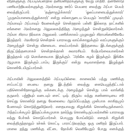
வீடுகளுக்கு அப்படியென்றால் தனிமனிதர்களுக்கு வேறு மாதிரி. தன்னோடு
பணியாற்றியவர்களுக்கு அவர்களது ஊர்ப் பெயரை வைத்து அப்பா பெயர்
வைத்திருப்பார். ‘தஞ்சாவூர்க்காரர்’ ‘ஓலப்பாளையத்துக்காரர்’
‘முருகம்பாளையத்துக்காரர்’ என்று எல்லாருடைய பெயரும் ‘காரரில்’ முடியும்.
அம்மாவும் அப்பாவும் வேலைக்குச் சென்றதால் பள்ளி இல்லாத நாட்களில்
எங்களை அவர்களது அலுவலகத்திற்கு அழைத்துச் சென்றுவிடுவார்கள்.
அம்மா கிராம நிர்வாக அலுவலர். பணிக்காலம் முழுவதும் கிராமங்களிலேயே
இருந்தார். அவரோடு சென்றால் யாராவது வாய்க்காலுக்கும் வரப்புகளுக்கும்
அழைத்துச் சென்று விளையாட வைப்பார்கள். இத்தகைய இடங்களுக்குத்
திருட்டுத்தனமாகச் சென்றால்தான் சுவாரசியம். மேற்பார்வையாளர்கள்
இருந்தால் படு மொக்கையாக இருக்கும். ‘அங்கே சுழல் இருக்கும். இங்கே
ஆழமாக இருக்கும்...பாம்பு இருக்கும்’ என்று கடிவாளத்தை இழுத்துக்
கொண்டேயிருப்பார்கள்.
அப்பாவின் அலுவலகத்தில் அப்படியில்லை. காலையில் பத்து மணிக்கு
சாப்பாட்டு பையை தனது இடத்தில் வைத்து கையெழுத்திட்டால்
பதினொன்றேகாலுக்கு டீக்கடைக்கு அழைத்துச் சென்று பால் வாங்கித்
தருவார். பஜ்ஜியும் வடையும் சைட் டிஷ். திரும்ப வந்து கண்ணாடியை சரி
செய்து கொண்டு தனது வேலையை ஆரம்பிப்பதற்கு முன்பாக காகிதமும்
பேனாவும் கொடுத்துவிடுவார். எதையாவது கிறுக்கிக் கொண்டிருக்கலாம்.
அந்தப்பக்கமும் இந்தப்பக்கமுமாக நகர்ந்து கொண்டிருப்பவர்களில் யாராவது
வந்து பேச்சுக் கொடுப்பார்கள். பொழுது போய்விடும். எதைக் கிறுக்கி
வைத்திருந்தாலும் உச்சுக் கொட்டி பாராட்டுவதற்கு ஒரு மனிதர் இருப்பார்.
மாலை ஐந்து மணிக்கு வீட்டை நோக்கி வெளியேறும் போது எனக்குத்