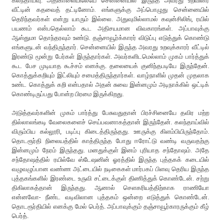
கலந்தாய்வு. அதிகாலையிலேயே சென்னையில் இருந்த அவரது உறவினர்
வீட்டின் கதவைத் தட்டினோம். எங்களுக்கு அப்பொழுது சென்னையில்
தெரிந்தவர்கள் என்று யாரும் இல்லை. அதுவுமில்லாமல் கவுன்சிலிங், ரயில்
பயணம் என்பதெல்லாம் கூட அதிசயமான விவகாரங்கள். அப்பாவுக்கு
ஆஸ்துமா தொந்தரவும் உண்டு. தஞ்சாவூர்க்காரர் விடுப்பு எடுத்துக் கொண்டு
எங்களுடன் வந்திருந்தார். சென்னையில் இருந்த அவரது உறவுக்காரர் வீட்டில்
இரண்டு மூன்று பேர்கள் இருந்தார்கள். அவர்களிடமெல்லாம் முகம் பார்த்துக்
கூட பேச முடியாத கூச்சம் எனக்கு. தலையைக் குனிந்தபடியே இருந்தேன்.
கொத்துக்கறியும் இட்லியும் சமைத்திருந்தார்கள். வாழ்நாளில் முதன் முதலாக
உண்ட கொத்துக் கறி என்பதால் அதன் சுவை இன்னமும் அடிநாக்கில் ஒட்டிக்
கொண்டிருப்பது போன்ற பிரமை இருக்கிறது.
அடுத்தவர்களின் முகம் பார்த்து பேசுவதுதான் பிரச்சினையே தவிர மற்ற
தில்லாலங்கடி வேலைகளைச் செய்பவனாகத்தான் இருந்தேன். கலந்தாய்வில்
விரும்பிய கல்லூரி, படிப்பு கிடைத்திருந்தது. ஊருக்கு கிளம்பியிருந்தோம்.
தொடரூர்தி நிலையத்தில் காத்திருந்த போது ஈரோட்டு வண்டி வருவதற்கு
இன்னமும் நேரம் இருந்தது. மனதுக்குள் இனம் புரியாத சந்தோஷம். அதே
சந்தோஷத்தில் ரயில்வே ஸ்டேஷனின் ஓரத்தில் இருந்த புத்தகக் கடையில்
வழுவழுப்பான வண்ண அட்டையில் நடிகைகள் மார்பகப் பிளவு தெரிய இருந்த
புத்தகங்களில் இரண்டை உருவி சட்டைக்குள் திணித்துக் கொண்டேன். சற்று
திகிலாகத்தான் இருந்தது. ஆனால் செளகரியத்திற்காக ராணியோ
என்னவோ- நீண்ட வடிவிலான புத்தகம் ஒன்றை எடுத்துக் கொண்டேன்.
தொடரூர்தியில் எனக்கு மேல் பெர்த். அப்பாவுக்கும் தஞ்சாவூர்காரருக்கும் கீழ்
பெர்த்.