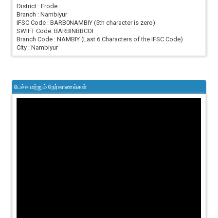
District : Erode
Branch : Nambiyur
IFSC Code : BARB0NAMBIY (5th character is zero)
SWIFT Code: BARBINBBCOI
Branch Code : NAMBIY (Last 6 Characters of the IFSC Code)
City : Nambiyur
பேச்சு மற்றும் நேர்காணல்கள்