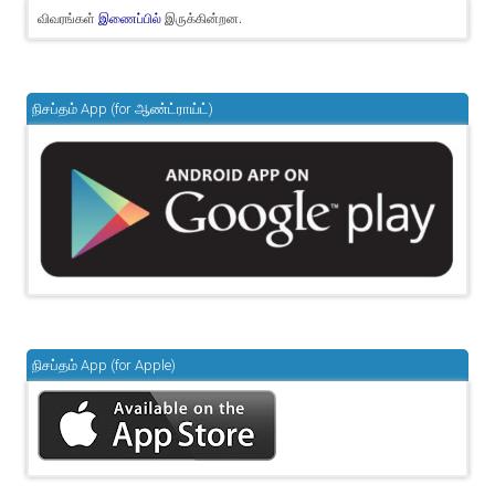
விவரங்கள்
இருக்கின்றன.
இணைப்பில்
நிசப்தம் App (for ஆண்ட்ராய்ட்)
நிசப்தம் App (for Apple)