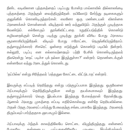
நீண்ட வடிவிலான புத்தகத்தைப் படிப்பது போன்ற பாவ்லாவில் தில்லாலங்கடி
புத்தகத்தை அதற்குள் வைத்திருந்தேன். ரயிலோடு சேர்ந்து நடிகைகளும்
குலுங்கிக் கொண்டிருந்தார்கள். எவனோ ஒரு மண்டையன் விளக்கை
அணைக்கச் சொன்னான். விடிந்தால் ஊர் வந்துவிடும். அதற்குள் முடித்தாக
வேண்டும். எல்லோரும் தூங்கிவிட்டதை உறுதிப்படுத்திக் கொண்டு
கழிவறைக்குள் சென்று படித்து முடித்து தூக்கி வீசிய போது அசகாய
சூரனாகியிருந்தேன். விடியும் போது ஈரோட்டை நெருங்கியிருந்தோம்.
தஞ்சாவூர்க்காரர் சிகரெட் ஒன்றை எடுத்துக் கொண்டு படியில் நின்றார்.
கல்லூரி, படிப்பு என எல்லாவற்றையும் பற்றி பேசிக் கொண்டிருந்தவர்
திடீரென்று ‘நைட் படிச்ச புக் நல்லா இருந்துச்சா?’ என்றார். தொண்டைக்குள்
என்னவோ வந்து அடைத்துக் கொண்டது.
‘தப்பில்ல’ என்று சிரித்தவர் ‘மத்ததுல கோட்டை விட்டுடாத’ என்றார்.
இவருக்கு எப்படித் தெரிந்தது என்று படுகுழப்பமாக இருந்தது. ஒருவேளை
அப்பாவுக்கும் தெரிந்திருக்குமோ என்று தயக்கமாகவும் இருந்தது.
தஞ்சாவூர்க்காரர் வெகு இயல்பாக இருந்தது போலத்தான் தோன்றியது.
ஆனால் அவரது முகத்தை எப்படி எதிர்கொள்வது என்றே தெரியவில்லை.
அதன் பிறகு அவரைப் பார்த்து பேசுவதற்கு சங்கடமாகவே இருந்தது. அவரைத்
திரும்பவும் பார்த்ததாக ஞாபகமும் இல்லை.
அப்பாவுக்கு அந்தக் காலத்திலேயே சொட்டை விழுந்திருந்தது. என்னைப்
போலவே. தன்னுடைய முப்பதுகளிலேயே முடியை இழந்திருந்தார்.