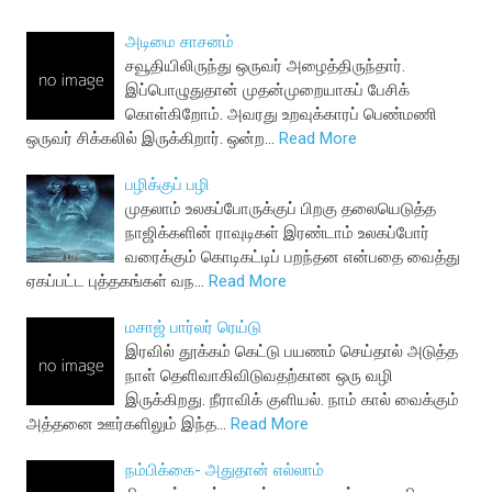
அடிமை சாசனம்
சவூதியிலிருந்து ஒருவர் அழைத்திருந்தார்.
இப்பொழுதுதான் முதன்முறையாகப் பேசிக்
கொள்கிறோம். அவரது உறவுக்காரப் பெண்மணி
ஒருவர் சிக்கலில் இருக்கிறார். ஒன்ற…
Read More
பழிக்குப் பழி
முதலாம் உலகப்போருக்குப் பிறகு தலையெடுத்த
நாஜிக்களின் ராவுடிகள் இரண்டாம் உலகப்போர்
வரைக்கும் கொடிகட்டிப் பறந்தன என்பதை வைத்து
ஏகப்பட்ட புத்தகங்கள் வந…
Read More
மசாஜ் பார்லர் ரெய்டு
இரவில் தூக்கம் கெட்டு பயணம் செய்தால் அடுத்த
நாள் தெளிவாகிவிடுவதற்கான ஒரு வழி
இருக்கிறது. நீராவிக் குளியல். நாம் கால் வைக்கும்
அத்தனை ஊர்களிலும் இந்த…
Read More
நம்பிக்கை- அதுதான் எல்லாம்