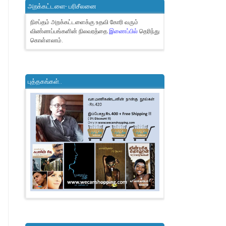
அறக்கட்டளை- பரிசீலனை
நிசப்தம் அறக்கட்டளைக்கு உதவி கோரி வரும்
விண்ணப்பங்களின் நிலவரத்தை
இணைப்பில்
தெரிந்து
கொள்ளலாம்.
புத்தகங்கள்..