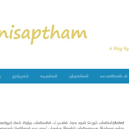
ு
நூல்முகம்
கடிதங்கள்
புத்தகங்கள்
வா.மணிகண்டன்
ிலும் மிகச் சிறந்த பள்ளிகளின் பட்டியலில் அரசு உதவி பெறும் பள்ளிகள்(Aided
னதாகத் தெரிந்தால் ஒரு மாவட்டத்துக்கு இரண்டு பள்ளிகளாவது இருந்தன என்று