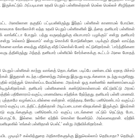
ுக்கட்டும். அப்படியான உதவி பெறும் பள்ளிகள்தான் மெல்ல மெல்லச் சீரழிந்தன
 மாவட்ட அளவிலான தகுதிப் பட்டியலிலிருந்து இந்தப் பள்ளிகள் காணாமல் போயின.
 காலமாக கோலோச்சி வந்த உதவி பெறும் பள்ளிகளின் இடத்தை தனியார் பள்ளிகள்
வாங்கிட்டா போதும். பத்து வருஷத்துக்கு வியாபாரம் பழுக்கும்’ என்று தனியார்
ென்று ‘எல்லாம் இலவசம்’ என்று கொக்கி போடுகின்றன. படிக்கும் திறன் வாய்ந்த
ளை வாங்க வைத்து வீதிக்கு வீதி ப்ளெக்ஸ் பேனர் கட்டுகிறார்கள். ‘பார்த்தீங்களா
வருடத்திலிருந்து அந்தத் தனியார் பள்ளியில் சேர்க்கைக்கு கூட்டம் அலை மோதத்
றும் பள்ளிகள் காற்று வாங்கத் தொடங்கின. படிப்பே மண்டையில் ஏறாத மிச்சம்
்கள். இதுதான் கடந்த பதினைந்து அல்லது இருபது வருடங்களாக நடந்து வருகிறது.
னத்தில் எடுத்துக் கொள்ளப்படவேயில்லை. அவர்கள் ஒரு கண்ணில் சுண்ணாம்பையும்
கிறார்கள். தனியார் பள்ளிகளைக் கண்டுகொள்ளாமல் விட்டுவிட்டு அரசுப்
ீபத்தில் பதினோராம் வகுப்பு மாணவியை சந்திக்க நேர்ந்தது. தனியார் பள்ளி மாணவி.
 புத்தகமே வழங்கப்படவில்லை என்றாள். எடுத்தவுடனேயே பனிரெண்டாம் வகுப்புப்
ாம் வகுப்பு பாடத்திட்டத்தில்தான் அடிப்படையான விஷயங்கள் இருக்கும். இவர்கள்
 வருடங்களுக்கு பனிரெண்டாம் வகுப்பு பாடங்களை மட்டும் நெட்டுரு போட
ு பொருட்டே இல்லை. உள்ளே ஏற்றிக் கொள்ள வேண்டும். அவ்வளவுதான். ஏற்றிக்
ியுலகில் ‘எங்கள் பள்ளிதான் பெஸ்ட்’ என்று அறிவிக்கிறார்கள்.
ியிட முடியும்? கல்வித்துறை அதிகாரிகளுக்கு இதுவெல்லாம் தெரியாதா? தெரியும்.