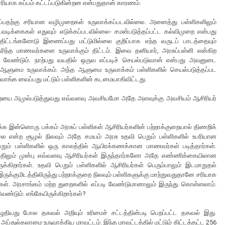
ியாக கப்பம் கட்டப்படுகின்றன என்பதுதான் காரணம்.
்பதற்கு சரியான வழிமுறைகள் உருவாக்கப்படவில்லை. அனைத்து பள்ளிகளிலும்
டிக்கைகள் எதுவும் எடுக்கப்படவில்லை- சமன்படுத்தப்பட்ட கல்விமுறை என்பது
திட்டங்களோடு இணைப்பது மட்டுமில்லை குறிப்பாக எந்த வருடப் பாடத்தையும்
ரிந்த மாணவர்களை உருவாக்கும் திட்டம். இவை தனியார், அரசுப்பள்ளி என்கிற
பட வேண்டும். நாற்பது வயதில் ஒருவ எப்படிச் செயல்படுவான் என்பது அவனுடை
் ஆளுமை உருவாக்கம். அந்த ஆளுமை உருவாக்கம் பள்ளிகளில் செயல்படுத்தப்பட
 வாங்க வைப்பது மட்டும் பள்ளிகளின் கடமையாகிவிட்டது.
ுறையை அமுல்படுத்துவது எவ்வளவு அவசியமோ அதே அளவுக்கு அவசியம் ஆசிரியர்
்க இன்னொரு பக்கம் அரசுப் பள்ளிகள் ஆசிரியர்களின் பற்றாக்குறையால் திணறிக்
லை என்ற சூழல் நிலவும் அதே சமயம் அரசு உதவி பெறும் பள்ளிகளில் உபரியான
ெறும் பள்ளிகளில் ஒரு காலத்தில் ஆயிரக்கணக்கான மாணவர்கள் படித்தார்கள்.
போதிலும் முன்பு எவ்வளவு ஆசிரியர்கள் இருந்தார்களோ அதே எண்ணிக்கையிலான
க்கிறார்கள். உதவி பெறும் பள்ளிகளில் ஆசிரியர்கள் பெரும்பாலும் இடமாறுதல்
க்குமிடத்திலிருந்து பற்றாக்குறை நிலவும் பள்ளிகளுக்கு மாற்றுவதுதானே சரியாக
்கள். அரசாங்கம் மற்ற துறைகளில் எப்படி வேண்டுமானாலும் இருந்து கொள்ளலாம்.
வேண்டும். எங்கேயிருக்கிறார்கள்?
ுதியது போல தகவல் அறியும் உரிமைச் சட்டத்தின்படி பெறப்பட்ட தகவல் இது.
அப்துல்கலாமை உருவாக்கிய மாவட்டம். இந்த மாவட்டத்தில் மட்டும் கிட்டத்தட்ட 256