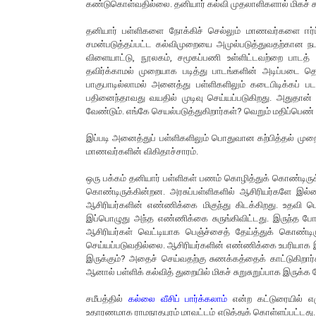
கண்டுகொள்வதில்லை. தனியார் கல்வி முதலாளிகளால் மிகச் சர
தனியார் பள்ளிகளை நோக்கிச் செல்லும் மாணவர்களை ஈர்ப
சமன்படுத்தப்பட்ட கல்விமுறையை அமுல்படுத்துவதற்கான நடவ
விளையாட்டு, நூலகம், சமூகப்பணி உள்ளிட்டவற்றை பாடத் 
தவிர்க்காமல் முறையாக படித்து பாடங்களின் அடிப்படை தெ
பாகுபாடில்லாமல் அனைத்து பள்ளிகளிலும் கடைபிடிக்கப் 
பதினைந்தாவது வயதில் முடிவு செய்யப்படுகிறது. அதுதான
வேண்டும். எங்கே செயல்படுத்துகிறார்கள்? வெறும் மதிப்பெண்
இப்படி அனைத்துப் பள்ளிகளிலும் பொதுவான கற்பித்தல் ம
மாணவர்களின் விகிதாச்சாரம்.
ஒரு பக்கம் தனியார் பள்ளிகள் பணம் கொழித்துக் கொண்டிருக
கொண்டிருக்கின்றன. அரசுப்பள்ளிகளில் ஆசிரியர்களே இல்
ஆசிரியர்களின் எண்ணிக்கை மிகுந்து கிடக்கிறது. உதவி ப
இப்பொழுது அந்த எண்ணிக்கை சுருங்கிவிட்டது. இருந்த 
ஆசிரியர்கள் வெட்டியாக பெஞ்ச்சைத் தேய்த்துக் கொண்டிரு
செய்யப்படுவதில்லை. ஆசிரியர்களின் எண்ணிக்கை உபரியாக இரு
இருக்கும்? அதைச் செய்வதற்கு சுணக்கத்தைக் காட்டுகிறார
ஆனால் பள்ளிக் கல்வித் துறையில் மிகச் சுறுசுறுப்பாக இருக்க 
சமீபத்தில்
கல்லை வீசிப் பார்க்கலாம்
என்ற கட்டுரையில் எழ
உதாரணமாக ராமநாதபுரம் மாவட்டம் எடுத்துக் கொள்ளப்பட்டது. 