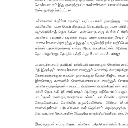
சொல்லலாமா? இது குறைந்தபட்ச எண்ணிக்கை. பரவாயில்லை. இர
அல்லது சீரழிக்கப்பட்டன.
பள்ளிகளின் தேர்ச்சி சதவீதம் படிப்படியாகக் குறைந்தது.
பள்ளிகளின் நல்ல பெயர் சிதையத் தொடங்கியது. பல்லாண்டு
ஆக்கிரமிக்கத் தொடங்கின. ‘ஒரேயொரு வருடம் ஸ்டேட் ரேங்க் 
பள்ளிகள் நன்றாகப் படிக்கக் கூடிய மாணவர்களைத் தேடிச் ச
மாணவர்களை அழைத்து வந்து தட்டி உருவேற்றி நல்ல மதிப்பெண்க
எங்கள் பராக்கிரமத்தை’ என்று அறை கூவுகிறார்கள். அடுத்த 
தொடங்குகிறது. தொழில் யுக்தி அது. Business Strategy.
மாணவர்களைத் தனியார் பள்ளிகள் வளைத்துக் கொள்ள உதவி பெ
மீதி இருக்கும் மாணவர்களை வைத்துக் கொண்டு போராடுகிறார
அரசாங்கத்தாலும் கல்வித் துறையாலும் இந்தச் சீரழிவு கவ
இன்னொரு கண்ணில் வெண்ணையையும் வைத்துக் கொண்டிருக்
பள்ளிகளுக்குத்தான் ஏகப்பட்ட விதிகளை விதிக்கிறார்கள். சம
பள்ளி தொடங்கி இரண்டு மாதம் ஆகிறது. பதினோராம் வகுப்பு
பாடம்தான். கணிதம், வேதியியல் உள்ளிட்ட பாடங்களில் பதினோர
அதையெல்லாம் சொல்லித் தருவதேயில்லை. அடுத்த இரண்டு
வைக்கிறார்கள். புரியவில்லை என்பதெல்லாம் அவர்களுக்க
கொண்டதை தேர்வுகளில் அப்படியே வாந்தியெடுக்கிறார்கள். வெள
இவர்களுடன் எப்படி அரசுப் பள்ளிகள் மதிப்பெண்களில் போட்ட