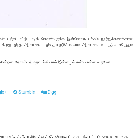
கள் பஞ்சப்பாட்டு பாடிக் கொண்டிருக்க இன்னொரு பக்கம் நூற்றுக்கணக்கான
கிறது இந்த அரசாங்கம். இதைப்பற்றியெல்லாம் அரசாங்க மட்டத்தில் ஏதேனும்
் எழுகின்றன. தோண்டத் தொடங்கினால் இன்னமும் என்னென்ன வருமோ!
le+
Stumble
Digg
ால் எந்தக் கோவிலுக்குச் சென்றாலும் குறைந்தபட்சம் ஒரு நாளாவது