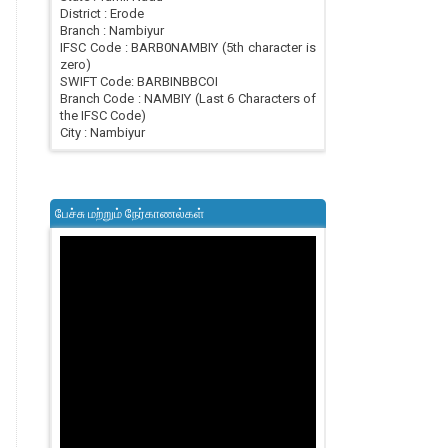
District : Erode
Branch : Nambiyur
IFSC Code : BARB0NAMBIY (5th character is
zero)
SWIFT Code: BARBINBBCOI
Branch Code : NAMBIY (Last 6 Characters of
the IFSC Code)
City : Nambiyur
பேச்சு மற்றும் நேர்காணல்கள்