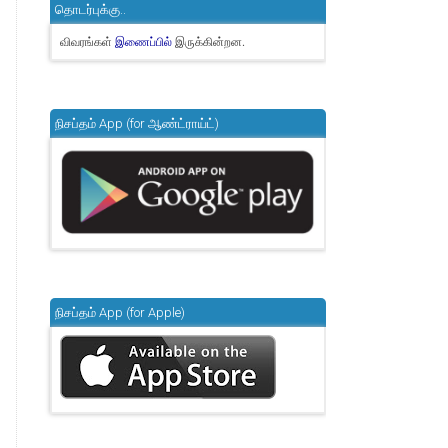
தொடர்புக்கு..
விவரங்கள்
இருக்கின்றன.
இணைப்பில்
நிசப்தம் App (for ஆண்ட்ராய்ட்)
நிசப்தம் App (for Apple)