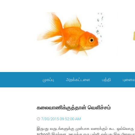
SKIP TO CONTENT
முகப்பு
அறக்கட்டளை
பத்தி
புனைவ
கலைவாணிக்குத்தான் வெளிச்சம்
7/30/2015 09:52:00 AM
இருபது வருடங்களுக்கு முன்பாக வரைக்கும் கூட ஒவ்வொரு ஊர
school) இருந்தன. ஊருக்கு ஒரு பள்ளி என்பது இது மிகையா