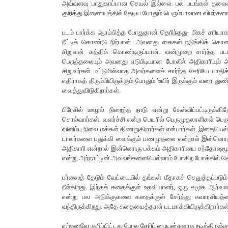
அவ்வளவு பாதுகாப்பான செயல் இல்லை. பல படங்கள் தலைவலிய
குறித்து இணையத்தில் தேடிய போதும் பெரும்பாலான விமர்சனங்க
படம் பார்க்க ஆரம்பித்த போதுதான் தெரிந்தது- மிகச் சரியாக
நீட்டிக் கொண்டு நிற்பான். அவனது கைகள் நடுங்கிக் கொண
சிறுவன் கத்திக் கொண்டிருப்பான். வன்முறை சார்ந்த ப
பெருந்தலையும் அவனது எடுபிடியான போலீஸ் அதிகாரியும் அந
சிறுவர்கள் மட்டுமில்லாத அவர்களைச் சார்ந்த சேரியே பாத
எதிராகத் திரும்பியிருக்கும் போதும் ‘உயிர் இருக்கும் வரை த
வைத்துவிடுகிறார்கள்.
பிரேசில் ஊழல் நிறைந்த நாடு என்று கேள்விப்பட்டிருக்
சொல்வார்கள். வளர்ச்சி என்ற பெயரில் பெருமுதலாளிகள் பெரு
விளிம்பு நிலை மக்கள் திணறுகிறார்கள் என்பார்கள். இதையெல்ல
டாலர்களை பதுக்கி வைக்கும் பணமுதலை என்றால் இன்னொருபக்
அதிகாரி என்றால் இன்னொரு பக்கம் அதிகாரியை சந்தோஷமூட
என்று அந்நாட்டின் அவலங்களையெல்லாம் போகிற போக்கில் தொட
பர்ஸைத் தேடும் வேட்டையில் தங்கள் மீதாகச் செலுத்தப்படு
நீள்கிறது. இந்தக் கதைக்குள் உதவியாளர், ஒரு சமூக ஆர்வலர
என்று பல அடுக்குகளை கதைக்குள் சேர்த்து சுவாரசியத்த
வந்திருக்கிறது. அதே கதையைத்தான் படமாக்கியிருக்கிறார்கள
ஏற்கனவே குறிப்பிட்டது போல சேரிப் பையன்களாக நடித்திருக்கும