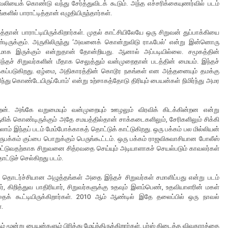
ைக் கொண்டு வந்து சேர்த்துவிடக் கூடும். அந்த எச்சரிக்கையுணர்வில் படம்
ளில் பாராட்டித்தான் எழுதியிருந்தார்கள்.
த்தான் பாராட்டியிருக்கிறார்கள். முதல் காட்சியிலேயே ஒரு சிறுவன் துப்பாக்கியை
்டிருக்கும். அருகிலிருந்து ‘அவனைக் கொன்றுவிடு ராஃபேல்’ என்று இன்னொரு
டமாக இருக்கும் என்றுதான் தோன்றியது. ஆனால் அப்படியில்லை. சமூகத்தின்
்தச் சிறுவர்களின் மீதாக செலுத்தும் வன்முறைதான் படத்தின் மையம். இந்தச்
ிக்கப்படுகிறது. ஏழ்மை, அதிகாரத்தின் கொடூர நகங்கள் என அத்தனையும் தமக்கு
ுணிந்து கொண்டேயிருப்போம்’ என்று உற்சாகத்தோடு திரியும் பையன்கள் நிமிர்ந்து அமர
கிறேன். அங்கே வறுமையும் வன்முறையும் ஊழலும் விரவிக் கிடக்கின்றன என்று
கிக் கொண்டிருக்கும் அதே சமயத்தில்தான் சாக்கடைகளிலும், சேரிகளிலும் சிக்கி
ாம் இந்தப் படம் மேம்போக்காகத் தொட்டுக் காட்டுகிறது. ஒரு பக்கம் பல மில்லியன்
கம் குப்பை பொறுக்கும் பெருங்கூட்டம். ஒரு பக்கம் ராஜவிசுவாசியான போலீஸ்
்டுவதற்காக சிறுவனை சித்ரவதை செய்யும் அடியாளாகச் செயல்படும் காவலர்கள்
்டுச் செல்கிறது படம்.
ம் தொடர்ச்சியான அழுத்தங்கள் அதை இந்தச் சிறுவர்கள் சமாளிப்பது என்று படம்
், கிறித்துவ பாதிரியார், சிறுவர்களுக்கு உதவும் இளம்பெண், உதவியாளரின் மகள்
ைக் கூட்டியிருக்கிறார்கள். 2010 ஆம் ஆண்டில் இதே தலைப்பில் ஒரு நாவல்
்.
் மூன்று பையன்களும் பிரித்து மேய்ந்திருக்கிறார்கள். பர்ஸ் கிடைத்த விவகாரத்தை