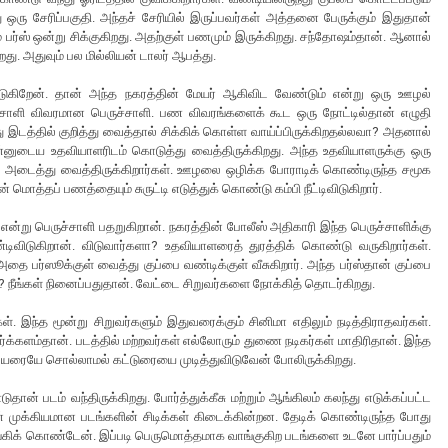
ஒரு சேரிப்பகுதி. அந்தச் சேரியில் இருப்பவர்கள் அத்தனை பேருக்கும் இதுதான்
 பர்ஸ் ஒன்று சிக்குகிறது. அதற்குள் பணமும் இருக்கிறது. சந்தோஷம்தான். ஆனால்
து. அதுவும் பல மில்லியன் டாலர் ஆபத்து.
ுகிறேன். தான் அந்த நகரத்தின் மேயர் ஆகிவிட வேண்டும் என்று ஒரு ஊழல்
ுச்சாளி விவரமான பெருச்சாளி. பண விவரங்களைக் கூட ஒரு நோட்டில்தான் எழுதி
ு இடத்தில் குறித்து வைத்தால் சிக்கிக் கொள்ள வாய்ப்பிருக்கிறதல்லவா? அதனால்
்னுடைய உதவியாளரிடம் கொடுத்து வைத்திருக்கிறது. அந்த உதவியாளருக்கு ஒரு
் அடைத்து வைத்திருக்கிறார்கள். ஊழலை ஒழிக்க போராடிக் கொண்டிருந்த சமூக
மொத்தப் பணத்தையும் சுருட்டி எடுத்துக் கொண்டு கம்பி நீட்டிவிடுகிறார்.
ன்று பெருச்சாளி பதறுகிறான். நகரத்தின் போலீஸ் அதிகாரி இந்த பெருச்சாளிக்கு
ிவிடுகிறான். விடுவார்களா? உதவியாளரைத் துரத்திக் கொண்டு வருகிறார்கள்.
 பர்ஸூக்குள் வைத்து குப்பை வண்டிக்குள் வீசுகிறார். அந்த பர்ஸ்தான் குப்பை
்? நீங்கள் நினைப்பதுதான். வேட்டை சிறுவர்களை நோக்கித் தொடர்கிறது.
. இந்த மூன்று சிறுவர்களும் இதுவரைக்கும் சினிமா எதிலும் நடித்திராதவர்கள்.
க்களம்தான். படத்தில் மற்றவர்கள் எல்லோரும் துணை நடிகர்கள் மாதிரிதான். இந்த
பெயரையே சொல்லாமல் கட்டுரையை முடித்துவிடுவேன் போலிருக்கிறது.
ான் படம் வந்திருக்கிறது. போர்த்துக்கீசு மற்றும் ஆங்கிலம் கலந்து எடுக்கப்பட்ட
முக்கியமான படங்களின் சிடிக்கள் கிடைக்கின்றன. தேடிக் கொண்டிருந்த போது
 வாங்கிக் கொண்டேன். இப்படி பெருமொத்தமாக வாங்குகிற படங்களை உடனே பார்ப்பதும்