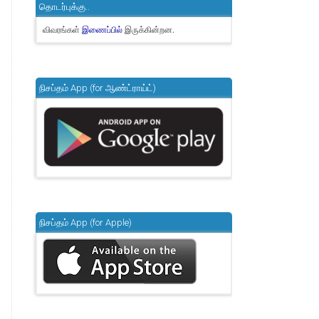
தொடர்புக்கு..
விவரங்கள்
இருக்கின்றன.
இணைப்பில்
நிசப்தம் App (for ஆண்ட்ராய்ட்)
நிசப்தம் App (for Apple)