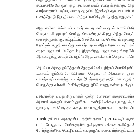
சமயத்திலேயே ஒரு குழு குப்பைகளைப் பொறுக்குகிறது. அது 
வாழ்வாதாரம். அப்படியொரு குழுவில் இருக்கும் ஒரு பையனிடம்
பணத்தோடு நிற்பதில்லை. அந்த பர்ஸூக்குள் ஆபத்தும் இருக்கிற
அது என்ன மில்லியன் டாலர் கதை என்பதையும் சொல்லிவிட
பெருச்சாளி முயற்சி செய்து கொண்டிருக்கிறது. அந்த பெர
வைத்திருக்கிறது. கம்யூட்டர், செல்போன் என்றெல்லாம் ஏதாவத
நோட்டில் எழுதி வைத்து பணத்தையும் அந்த நோட்டையும் தன
சமூக ஆர்வலரிடம் தொடர்பு இருக்கிறது. ஆர்வலரை சிறையில
ஆர்வலருக்கு உதவும் பொருட்டு அந்த உதவியாளர் பெருச்சாளியின் 
‘அய்யோ அதை நம்பித்தான் தேர்தலிலேயே நிற்கப் போகிறேன்’ எ
கூழைக் கும்பிடு போடுகிறவன். பெருச்சாளி அவனைத் தூண்ட
பணத்தைப் புதைத்து வைத்த இடத்தை ஒரு குறிப்பாக எழுதி அதை
பொறுக்குபவர்களிடம் சிக்குகிறது. இப்பொழுது என்ன நடக்கும
பதினான்கு வயது சிறுவர்கள் மூன்று பேர்தான் கதைநாயகர்கள்
ஆனால் அதையெல்லாம் துளி கூட கண்டுபிடிக்க முடியாது. அமர்
மூவரும்தான் மொத்தக் கதையும் தாங்குகிறார்கள். படத்தின் 
Trash. குப்பை. அதுதான் படத்தின் தலைப்பு. 2014 ஆம் ஆண்டுத
படம். பொதுவாக பெங்களூரின் தள்ளுவண்டிக்கடைகளில்தான் 
போர்த்துக்கீசிய மொழிப் படம் என்ற குறிப்பைத் பார்த்ததும்