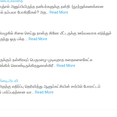
ல்லியர்,கவிதை
சல் அனுப்பியிருந்த நண்பர்களுக்கு நன்றி. (நூற்றுக்கணக்கான
ால் நம்பவா போகிறீர்கள்? அத…
Read More
மெழுகில் சிலை செய்து நான்கு கிலோ மீட்டருக்கு ஊர்வலமாக எடுத்துச்
ருந்து ஒரு பக்த …
Read More
ிருக்கும் நள்ளிரவுப் பெருமழை-முடிவுறாத கதைகளைகேட்க
ுங்கிக் கொண்டிருக்கிறதுகான்கிரீ…
Read More
லங்கடி,அடவி
அதற்கு எதிர்ப்பு தெரிவித்து ஆளும்கட்சியின் சார்பில் போராட்டம்
் பார்ப்பதற்கான வா…
Read More