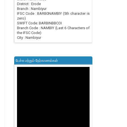
District : Erode
Branch : Nambiyur
IFSC Code : BARB0NAMBIY (5th character is
zero)
SWIFT Code: BARBINBBCOI
Branch Code : NAMBIY (Last 6 Characters of
the IFSC Code)
City : Nambiyur
பேச்சு மற்றும் நேர்காணல்கள்