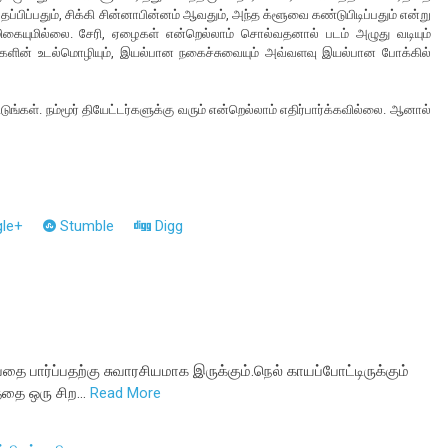
தப்பிப்பதும், சிக்கி சின்னாபின்னம் ஆவதும், அந்த க்ளூவை கண்டுபிடிப்பதும் என்று
 மிகையுமில்லை. சேரி, ஏழைகள் என்றெல்லாம் சொல்வதனால் படம் அழுது வடியும்
்களின் உடல்மொழியும், இயல்பான நகைச்சுவையும் அவ்வளவு இயல்பான போக்கில்
ிடுங்கள். நம்மூர் தியேட்டர்களுக்கு வரும் என்றெல்லாம் எதிர்பார்க்கவில்லை. ஆனால்
le+
Stumble
Digg
ப்பதை பார்ப்பதற்கு சுவாரசியமாக இருக்கும்.நெல் காயப்போட்டிருக்கும்
த்தை ஒரு சிற…
Read More