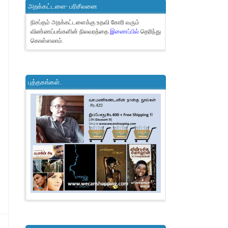
அறக்கட்டளை- பரிசீலனை
நிசப்தம் அறக்கட்டளைக்கு உதவி கோரி வரும்
விண்ணப்பங்களின் நிலவரத்தை
இணைப்பில்
தெரிந்து
கொள்ளலாம்.
புத்தகங்கள்..