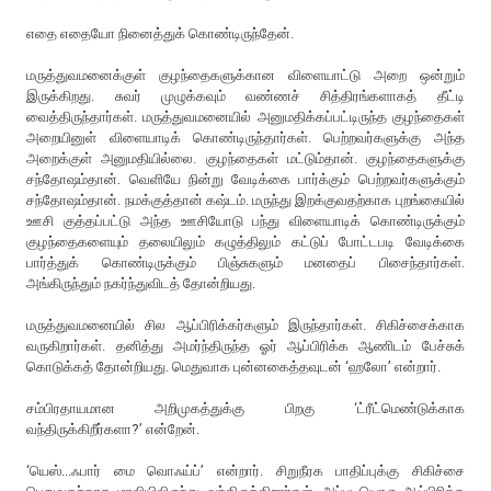
எதை எதையோ நினைத்துக் கொண்டிருந்தேன்.
மருத்துவமனைக்குள் குழந்தைகளுக்கான விளையாட்டு அறை ஒன்றும்
இருக்கிறது. சுவர் முழுக்கவும் வண்ணச் சித்திரங்களாகத் தீட்டி
வைத்திருந்தார்கள். மருத்துவமனையில் அனுமதிக்கப்பட்டிருந்த குழந்தைகள்
அறையினுள் விளையாடிக் கொண்டிருந்தார்கள். பெற்றவர்களுக்கு அந்த
அறைக்குள் அனுமதியில்லை. குழந்தைகள் மட்டும்தான். குழந்தைகளுக்கு
சந்தோஷம்தான். வெளியே நின்று வேடிக்கை பார்க்கும் பெற்றவர்களுக்கும்
சந்தோஷம்தான். நமக்குத்தான் கஷ்டம். மருந்து இறக்குவதற்காக புறங்கையில்
ஊசி குத்தப்பட்டு அந்த ஊசியோடு பந்து விளையாடிக் கொண்டிருக்கும்
குழந்தைகளையும் தலையிலும் கழுத்திலும் கட்டுப் போட்டபடி வேடிக்கை
பார்த்துக் கொண்டிருக்கும் பிஞ்சுகளும் மனதைப் பிசைந்தார்கள்.
அங்கிருந்தும் நகர்ந்துவிடத் தோன்றியது.
மருத்துவமனையில் சில ஆப்பிரிக்கர்களும் இருந்தார்கள். சிகிச்சைக்காக
வருகிறார்கள். தனித்து அமர்ந்திருந்த ஓர் ஆப்பிரிக்க ஆணிடம் பேச்சுக்
கொடுக்கத் தோன்றியது. மெதுவாக புன்னகைத்தவுடன் ‘ஹலோ’ என்றார்.
சம்பிரதாயமான அறிமுகத்துக்கு பிறகு ‘ட்ரீட்மெண்டுக்காக
வந்திருக்கிறீர்களா?’ என்றேன்.
‘யெஸ்...ஃபார் மை வொஃய்ப்’ என்றார். சிறுநீரக பாதிப்புக்கு சிகிச்சை