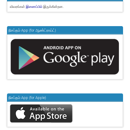
விவரங்கள்
இருக்கின்றன.
இணைப்பில்
நிசப்தம் App (for ஆண்ட்ராய்ட்)
நிசப்தம் App (for Apple)