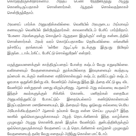
கொடுத்திருக்கிறார்களாம். அந்தப் பெண் நேற்றிலிருந்து அழுது
கொண்டிருப்பதாகச் சொன்னார்கள். ஆறுதல் சொல்வதற்காகச்
சென்றிருந்தோம்.
அவரைப் பார்க்க அனுமதிக்கவில்லை. வெளியில் அவருடைய அம்மாவும்
கணவரும் வெளியில் நின்றிருந்தார்கள். காவலாளியிடம் பேசிப் பார்த்தோம்.
‘பேசுனா அவங்களுக்கு கொஞ்சம் ஆறுதலா இருக்கும்’ என்று கன்னடத்தில்
சொன்னார்கள். அவர் வரம் கொடுப்பதாகவே தெரியவில்லை. எங்களின்
நச்சரிப்பு தாங்காமல் ‘உள்ளே ஆடிட்டிங் நடக்குது இருபது நிமிஷம்
இருங்க...டாக்டர்கிட்ட பேசிட்டு சொல்லுறேன்’ என்றார்.
மருத்துவமனைக்குள் காத்திருப்பதைப் போன்ற கஷ்டம் வேறு எதுவுமில்லை.
வலிகளையும் வேதனைகளையும் தூக்கமில்லாத இரவுகளையும் சுமந்தபடி
நம்மைக் கடக்கும் கண்களை எதிர்கொள்வதும் கஷ்டம்; தவிர்ப்பதும் கஷ்டம்.
ஓரமாக ஒதுங்கி நின்று விட வேண்டும் அல்லது இந்த இடத்தை விட்டு ஓடி விட
வேண்டும் என்றுதான் மனது விரும்புகிறது. ஆனால் அது எவ்வளவு சுயநலம்?
இந்தச் சுவர்களுக்குள் சிக்கிக் கொண்ட மனிதர்கள் எதையோ
அனுபவித்துவிட்டு போகட்டும்- இதையெல்லாம் கண்டுகொள்ளாமல்
இருப்பதற்கான மனநிலையையும், இடத்தையும் தேடி ஓடுவது எவ்வளவு பெரிய
அயோக்கியத்தனம்? ஆனால் நம்மால் வேறு என்ன செய்ய முடியும்? இந்த
உலகில் ஒவ்வொருவருக்காகவும் அழத் தொடங்கினால் இந்த வாழ்க்கை
முழுவதும் அழுது கொண்டேதான் இருக்க வேண்டும். துன்பத்திலிருக்கும்
ஒவ்வொருவருக்காவும் வேதனைப் படத் தொடங்கினால் வாழ்நாள் முழுவதும்
வேதனையைத் தவிர வேறு எதையும் அறிந்து கொள்ள மாட்டோம்.