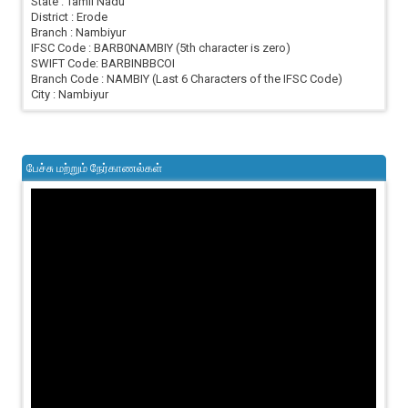
State : Tamil Nadu
District : Erode
Branch : Nambiyur
IFSC Code : BARB0NAMBIY (5th character is zero)
SWIFT Code: BARBINBBCOI
Branch Code : NAMBIY (Last 6 Characters of the IFSC Code)
City : Nambiyur
பேச்சு மற்றும் நேர்காணல்கள்