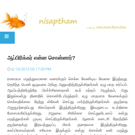
SKIP TO CONTENT
ஆப்பிரிக்கர் என்ன சொன்னார்?
6/19/2015 05:17:00 PM
ராமையா மருத்துவமனை வரைக்கும் செல்ல வேண்டிய வேலை இருந்தது.
தெரிந்த பெண் ஒருவரை அங்கு அனுமதித்திருக்கிறார்கள். ஏழு மாத கர்ப்பம்.
ஆரம்பத்திலிருந்தே பிரச்ச்சினைதான். உயர் ரத்தம் அழுத்தம், அது
இதுவென்று திணறிக் கொண்டேயிருந்தார். ஏழு மாதமாக வேலைக்கும்
செல்வதில்லை. நேற்று ஸ்கேன் செய்து பார்த்திருக்கிறார்கள். குழந்தை
அறுநூற்றைம்பது கிராம்தான் இருந்திருக்கிறது. இவருடைய உடல்நிலை
மோசமாகியிருக்கிறது. அறுவை சிகிச்சை செய்துவிடலாம் என்று
மருத்துவர்கள் முடிவு செய்திருக்கிறார்கள். ஆனால் கடைசி நேரத்தில்
குழந்தைக்கு இதயத்துடிப்பு மிகக் குறைவாக இருந்திருக்கிறது.
சுகப்பிரசவம்தான் சரியாக இருக்கும் என்று சொல்லி வலி மருந்து