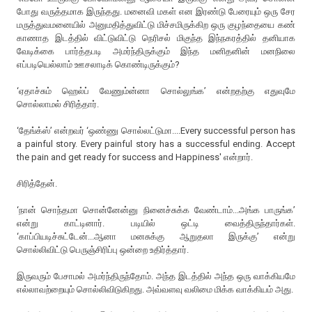
போது வருத்தமாக இருந்தது. மனைவி மகள் என இரண்டு பேரையும் ஒரு சேர
மருத்துவமனையில் அனுமதித்துவிட்டு மிச்சமிருக்கிற ஒரு குழந்தையை கண்
காணாத இடத்தில் விட்டுவிட்டு நெரிசல் மிகுந்த இந்நகரத்தில் தனியாக
வேடிக்கை பார்த்தபடி அமர்ந்திருக்கும் இந்த மனிதனின் மனநிலை
எப்படியெல்லாம் ஊசலாடிக் கொண்டிருக்கும்?
‘ஏதாச்சும் ஹெல்ப் வேணும்ன்னா சொல்லுங்க’ என்றதற்கு எதுவுமே
சொல்லாமல் சிரித்தார்.
‘தேங்க்ஸ்’ என்றவர் ‘ஒண்ணு சொல்லட்டுமா....Every successful person has
a painful story. Every painful story has a successful ending. Accept
the pain and get ready for success and Happiness' என்றார்.
சிரித்தேன்.
‘நான் சொந்தமா சொன்னேன்னு நினைச்சுக்க வேண்டாம்...அங்க பாருங்க’
என்று காட்டினார். படியில் ஒட்டி வைத்திருந்தார்கள்.
‘காப்பியடிச்சுட்டேன்...ஆனா மனசுக்கு ஆறுதலா இருக்கு’ என்று
சொல்லிவிட்டு பெருஞ்சிரிப்பு ஒன்றை உதிர்த்தார்.
இருவரும் பேசாமல் அமர்ந்திருந்தோம். அந்த இடத்தில் அந்த ஒரு வாக்கியமே
எல்லாவற்றையும் சொல்லிவிடுகிறது. அவ்வளவு வலிமை மிக்க வாக்கியம் அது.