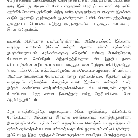
பெறுவதற்காக மாலியிலிருந்து வந்திருக்கிறார்கள். அப்படியொரு ஆப்பிரிக்க
நாடு இருப்பது அவருடன் பேசிய பிறகுதான் தெரியும். மனைவி அறையில்
தூங்கிக் கொண்டிருக்கிறார். அந்த மனிதருக்கு நாற்பது வயதுதான் இருக்கக்
கூடும். இரண்டு குழந்தைகள் இருக்கிறார்கள். பேசிக் கொண்டிருந்தபோது
தன்னுடைய மொபலை எடுத்து குழந்தைகளின் படத்தைக் காட்டினார்.
இரண்டு சிறுமிகள்.
மனைவி ஆசிரியராக பணியாற்றுகிறாராம். ‘அங்கேயெல்லாம் இவ்வளவு
மருத்துவ வசதிகள் இல்லை’ என்றார். ஆனால் தங்கச் சுரங்கங்கள்
இருக்கின்றனவாம். சுரங்கங்களுக்கு ஏஜெண்ட் என்பது போன்றதொரு
வேலையைச் செய்கிறார். அந்தவிதத்தில்தான் சில இந்திய நகை
வியாபாரிகளின் வழியாக ராமையா மருத்துவமனை அறிமுகமாகியிருக்கிறது.
‘எங்க நாட்ல ரொம்ப கஷ்டம்....திரும்பிய பக்கமெல்லாம் ஏழ்மைதான்’ என்றார்.
அவரிடம் கேட்கலாமா வேண்டாமா என்று தெரியவில்லை. ‘இந்தியா வந்து
மருத்துவம் பார்க்கறீங்க....உங்களுக்கு வசதி இருக்கா?’ என்றேன். அவர்
இந்தக் கேள்வியை எதிர்பார்த்திருக்கவில்லை. சில வினாடிகள் எதுவும்
பேசவில்லை. பிறகு என்ன நினைத்தார் என்று தெரியவில்லை. பேச
ஆரம்பித்துவிட்டார்.
சிறு காலத்திலிருந்தே வறுமைதான். அப்பா குடும்பத்தை விட்டுவிட்டு
போய்விட்டார். அம்மாதான் இரண்டு மகன்களையும் வளர்த்திருக்கிறார்.
இவருக்கும் பெரிய படிப்பெல்லாம் எதுவுமில்லை. கொஞ்சம் வயது வந்தவுடன்
தங்கச் சுரங்கத்தில் வேலை பார்க்கத் தொடங்கி ஓரளவு தம் கட்டியிருக்கிறார்.
இப்பொழுது இந்த மருத்துவச் செலவுகளுக்காக கையிருப்பு மொத்தத்தையும்