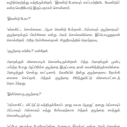
வழித்தெடுத்து வந்திருக்கிறார். ‘இரண்டு பேரையும் காப்பாற்றிவிட வேண்டும்’
என்ற வெறியோடு இருப்பதாகச் சொன்னார்.
‘இரண்டு பேரா?’
‘உங்ககிட்ட சொல்லைல....ஆமா ரெண்டு பேர்தான்...அம்மாவும் குழந்தையும்’.
குழந்தைக்கும் பிரச்சினை என்று அவர் சொல்லவில்லை. இப்பொழுதுதான்
சொல்கிறார். அதே பிரச்சினைதான். சிறுநீரகத்தில் தொந்தரவு.
‘குழந்தை எங்கே?’ என்றேன்.
அறைக்குள் விளையாடிக் கொண்டிருக்கிறாள். அந்த அறைக்குள் முன்பு
பார்த்த போது ஆப்பிரிக்க குழந்தை இருப்பதை நான் கவனித்திருக்கவில்லை.
அழைத்துச் சென்று காட்டினார். வெளியில் நின்று குழந்தையை நோக்கி
சைகை செய்தார். அந்தக் குழந்தை சிரித்துவிட்டு விளையாட்டைத்
தொடர்ந்தது.
‘இன்னொரு குழந்தை?’
‘அம்மாகிட்ட விட்டுட்டு வந்திருக்கோம்...நாலு வயசு ஆகுது’. தனது அம்மாவும்
அப்பாவும் அக்காவும் வந்து சேர்வதற்காக அந்தக் குழந்தை காத்துக்
கொண்டிருக்கும்.
‘எப்போ ஊருக்கு போவோம்ன்னு ஆசையா இருக்கு’ என்று அவர் சொன்ன