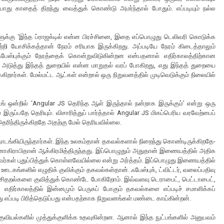
து காதைத் திறந்து வைத்துக் கொண்டு அமர்ந்தால் போதும். எப்படியும் நல்ல
ளுக்கு ‘இந்த ப்ராஜக்டில் என்ன பிரச்சினை, இதை எப்பொழுது டெலிவரி கொடுக்க
றி யோசிக்கத்தான் நேரம் சரியாக இருக்கிறது. அப்படியே நேரம் கிடைத்தாலும்
 ஃபேஸ்புக்கும் நேரத்தைக் கொன்றுவிடுகின்றன என்பதனால் எதிர்காலத்திற்கான
 அடுத்து இந்தத் துறையில் என்ன மாறுதல் வரப் போகிறது, எது இந்தத் துறையை
கிறார்கள். மேல்மட்ட ஆட்கள் என்றால் ஒரு நிறுவனத்தில் முடிவெடுக்கும் நிலையில்
ிங் ஒன்றில் ‘Angular JS தெரிந்த ஆள் இருந்தால் நன்றாக இருக்கும்’ என்று ஒரு
ுப்பதே தெரியும். விசாரித்துப் பார்த்தால் Angular JS மிகப்பெரிய வரவேற்பைப்
் தெரிந்திருக்கிறதே அதற்கு மேல் தெரியவில்லை.
தொடங்கியிருந்தார்கள். இந்த உலகம்தான் தகவல்களால் நிறைந்து கொண்டிருக்கிறதே-
ிராபிதான் ஆக்கிரமித்திருந்தது. இப்பொழுதும் அதுதான் இணையத்தில் அதிக
்கள் புதுப்பித்துக் கொள்ளவேயில்லை என்று அர்த்தம். இப்பொழுது இணையத்தில்
ஊடகங்களில் எழுதிக் குவிக்கும் தகவல்கள்தான். ஃபேஸ்புக், ட்விட்டர், வலைப்பதிவு
் சிதறல்களை குவித்துக் கொண்டே போகிறோம். இவ்வளவு டெராபைட், பெட்டாபைட்,
 எதிர்காலத்தில் இன்னமும் பெருகப் போகும் தகவல்களை எப்படிச் சமாளிக்கப்
எப்படி பிரித்தெடுப்பது என்பதற்காக நிறுவனங்கள் மண்டை காய்கின்றன்.
யல்களில் முத்துக்குளிக்க உதவுகின்றன. ஆனால் இந்த நுட்பங்களில் அனுபவம்