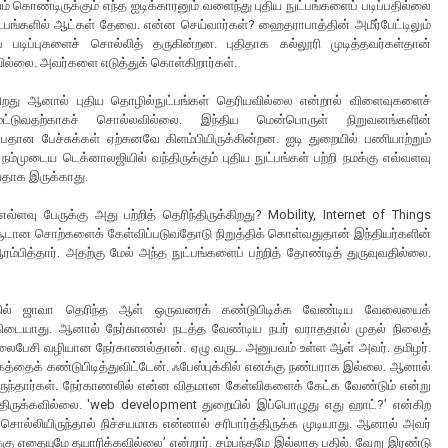
ம் கொண்டிருக்கும் எந்த ஐடிக்காரனும் வளைந்து புதிய நுட்பங்களைப் படிப்பதில்லை
்பங்களில் ஆட்கள் தேவை. என்ன செய்வார்கள்? ஹைதராபாத்தின் அமீர்பேட்டிலும்
் படிப்புகளைச் சொல்லித் தருகின்றன. புதிதாக கல்லூரி முடித்தவர்கள்தான்
யில்லை. அவர்களை எடுத்துக் கொள்கிறார்கள்.
கிறது ஆனால் புதிய தொழில்நுட்பங்கள் தெரியவில்லை என்றால் விளைவுகளைச்
ூட்டுவதற்காகச் சொல்லவில்லை. இந்திய மென்பொருள் நிறுவனங்களின்
தான பேச்சுக்கள் ஏற்கனவே கிளம்பியிருக்கின்றன. ஐடி துறையில் பணியாற்றும்
்முடைய டெக்னாலஜியில் வந்திருக்கும் புதிய நுட்பங்கள் பற்றி நமக்கு எவ்வளவு
ியதாக இருக்காது.
்ளவு பேருக்கு அது பற்றித் தெரிந்திருக்கிறது? Mobility, Internet of Things
ான சொற்களைக் கேள்விப்படுவதோடு நிறுத்திக் கொள்வதுதான் இந்தியர்களின்
்பித்தார். அதற்கு மேல் அந்த நுட்பங்களைப் பற்றித் தோண்டித் துருவுவதில்லை.
ில் ஜாவா தெரிந்த ஆள் ஒருவரைக் கண்டுபிடிக்க வேண்டிய வேலையைக்
் கிடையாது. ஆனால் நேர்காணல் நடத்த வேண்டிய நபர் வராததால் முதல் நிலைத்
ொலைபேசி வழியான நேர்காணல்தான். ஏழு வருட அனுபவம் உள்ள ஆள் அவர். தமிழர்.
த்தைக் கண்டுபிடித்துவிட்டேன். ஃபேஸ்புக்கில் எனக்கு நண்பராக இல்லை. ஆனால்
ருந்தார்கள். நேர்காணலில் என்ன விதமான கேள்விகளைக் கேட்க வேண்டும் என்று
யதிருக்கவில்லை. 'web development துறையில் இப்பொழுது எது ஹாட்?’ என்கிற
ொல்லியிருந்தால் நிச்சயமாக என்னால் சரிபார்த்திருக்க முடியாது. ஆனால் அவர்
 எதையுமே தயாரிக்கவில்லை’ என்றார். சம்பந்தமே இல்லாத பதில். வேறு இரண்டு