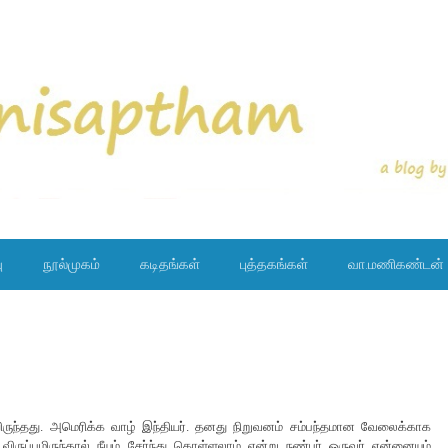
ு
நூல்முகம்
கடிதங்கள்
புத்தகங்கள்
வா.மணிகண்டன்
ிருந்தது. அமெரிக்க வாழ் இந்தியர். தனது நிறுவனம் சம்பந்தமான வேலைக்காக
ிருப்பமிருந்தால் நீயும் சேர்ந்து கொள்ளலாம் என்று நண்பர் ஒருவர் என்னையும்