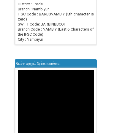
District : Erode
Branch : Nambiyur
IFSC Code : BARB0NAMBIY (5th character is
zero)
SWIFT Code: BARBINBBCOI
Branch Code : NAMBIY (Last 6 Characters of
the IFSC Code)
City : Nambiyur
பேச்சு மற்றும் நேர்காணல்கள்