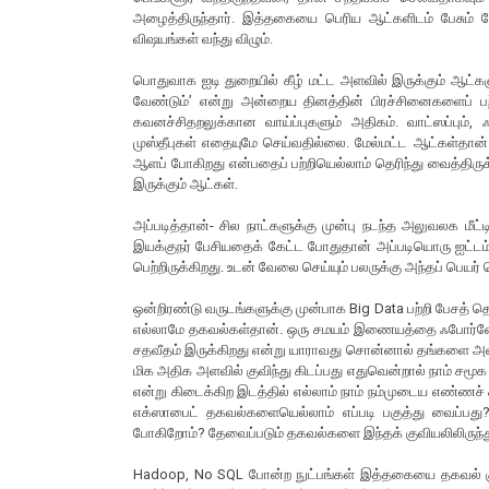
அழைத்திருந்தார். இத்தகையை பெரிய ஆட்களிடம் பேசும் போ
விஷயங்கள் வந்து விழும்.
பொதுவாக ஐடி துறையில் கீழ் மட்ட அளவில் இருக்கும் ஆட்க
வேண்டும்’ என்று அன்றைய தினத்தின் பிரச்சினைகளைப் பற்
கவனச்சிதறலுக்கான வாய்ப்புகளும் அதிகம். வாட்ஸப்பும்,
முஸ்தீபுகள் எதையுமே செய்வதில்லை. மேல்மட்ட ஆட்கள்தான்
ஆளப் போகிறது என்பதைப் பற்றியெல்லாம் தெரிந்து வைத்திருக்
இருக்கும் ஆட்கள்.
அப்படித்தான்- சில நாட்களுக்கு முன்பு நடந்த அலுவலக மீட்ட
இயக்குநர் பேசியதைக் கேட்ட போதுதான் அப்படியொரு ஐட்டம் இர
பெற்றிருக்கிறது. உடன் வேலை செய்யும் பலருக்கு அந்தப் பெயர
ஒன்றிரண்டு வருடங்களுக்கு முன்பாக Big Data பற்றி பேசத் 
எல்லாமே தகவல்கள்தான். ஒரு சமயம் இணையத்தை ஃபோர்னோக
சதவீதம் இருக்கிறது என்று யாராவது சொன்னால் தங்களை அவர
மிக அதிக அளவில் குவிந்து கிடப்பது எதுவென்றால் நாம் சமூக 
என்று கிடைக்கிற இடத்தில் எல்லாம் நாம் நம்முடைய எண்ணச
எக்ஸாபைட் தகவல்களையெல்லாம் எப்படி பகுத்து வைப்பது?
போகிறோம்? தேவைப்படும் தகவல்களை இந்தக் குவியலிலிருந்து 
Hadoop, No SQL போன்ற நுட்பங்கள் இத்தகையை தகவல் குவி