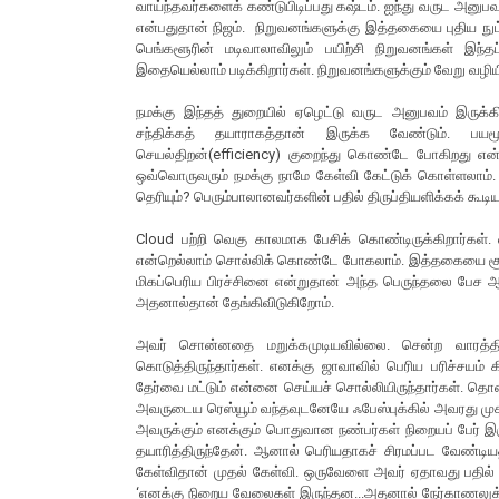
வாய்ந்தவர்களைக் கண்டுபிடிப்பது கஷ்டம். ஐந்து வருட அனுபவ
என்பதுதான் நிஜம். நிறுவனங்களுக்கு இத்தகையை புதிய நுட
பெங்களூரின் மடிவாலாவிலும் பயிற்சி நிறுவனங்கள் இந்தப
இதையெல்லாம் படிக்கிறார்கள். நிறுவனங்களுக்கும் வேறு வழி
நமக்கு இந்தத் துறையில் ஏழெட்டு வருட அனுபவம் இருக்
சந்திக்கத் தயாராகத்தான் இருக்க வேண்டும். பயம
செயல்திறன்(efficiency) குறைந்து கொண்டே போகிறது என்ப
ஒவ்வொருவரும் நமக்கு நாமே கேள்வி கேட்டுக் கொள்ளலாம். நம
தெரியும்? பெரும்பாலானவர்களின் பதில் திருப்தியளிக்கக் கூட
Cloud பற்றி வெகு காலமாக பேசிக் கொண்டிருக்கிறார்கள். எவ
என்றெல்லாம் சொல்லிக் கொண்டே போகலாம். இத்தகையை சூட
மிகப்பெரிய பிரச்சினை என்றுதான் அந்த பெருந்தலை பேச ஆரம
அதனால்தான் தேங்கிவிடுகிறோம்.
அவர் சொன்னதை மறுக்கமுடியவில்லை. சென்ற வாரத்த
கொடுத்திருந்தார்கள். எனக்கு ஜாவாவில் பெரிய பரிச்சயம
தேர்வை மட்டும் என்னை செய்யச் சொல்லியிருந்தார்கள். த
அவருடைய ரெஸ்யூம் வந்தவுடனேயே ஃபேஸ்புக்கில் அவரது முக
அவருக்கும் எனக்கும் பொதுவான நண்பர்கள் நிறையப் பேர் இ
தயாரித்திருந்தேன். ஆனால் பெரியதாகச் சிரமப்பட வேண்டி
கேள்விதான் முதல் கேள்வி. ஒருவேளை அவர் ஏதாவது பதில் ச
‘எனக்கு நிறைய வேலைகள் இருந்தன...அதனால் நேர்காணலுக்கு