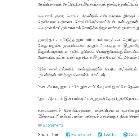
கேள்விகளைக் கேட்டுவிட்டு இணைப்பைத் துண்டித்துவிட்டேன்
அவரைக் குறை சொல்ல வேண்டும் என்பதற்காக இதைச் சொல
தெளிவான பதிலைச் சொல்லியிருக்கமாட்டேன் என்பதுதான் உண
அவர்கள் கேட்கும் காசைக் கொடுக்க நிறுவனங்கள் தயாராக
குறைந்தபட்சம் அடுத்த ஹாட் ஏரியா என்பதைக் கூட தெரிந்
போது மறுக்க முடியவில்லை. நானும் அப்படித்தான் இருக்கிறே
இருக்கின்றனதான் - வீடு, குடும்பம், பொழுதுபோக்கு இடையில்
வேலையில் நம் கால்கள் உறுதியாக இருக்க வேண்டும். ஆனால் 
‘நீங்க கான்பரஸ்களில் கலந்துக்குறீங்க...பெரிய ஆட்களிடம
முயன்றேன். சிரித்துக் கொண்டே கேட்டார்.
‘கடைசியாக, ஹாட் டாபிக் இன் சாப்ட்வேர் என்று எப்போ தேடின?
‘ஹாட் ஆக்டரஸ் இன் பாலிவுட்’ என்றுதான் தேடியிருக்கிறேன் எ
தகவல்களைச் சேகரிப்பதற்கான எல்லாவிதமான வசதிகளும்
‘இல்லையா?’ என்றார். என்ன பதிலைச் சொல்வது? ‘நீங்க சொன்ன
8 comments
Share This:
Facebook
Twitter
Goog