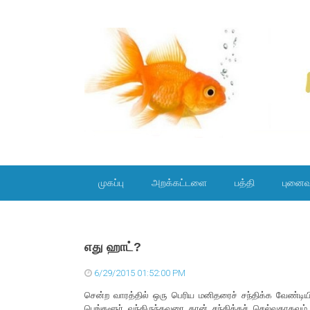
SKIP TO CONTENT
முகப்பு
அறக்கட்டளை
பத்தி
புனைவ
எது ஹாட்?
6/29/2015 01:52:00 PM
சென்ற வாரத்தில் ஒரு பெரிய மனிதரைச் சந்திக்க வேண்டிய
பெங்களூர் வந்திருந்தவரை தான் சந்திக்கச் செல்வதாகவும் வ