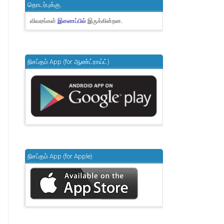
தொடர்புக்கு..
விவரங்கள்
இருக்கின்றன.
இணைப்பில்
நிசப்தம் App (for ஆண்ட்ராய்ட்)
நிசப்தம் App (for Apple)