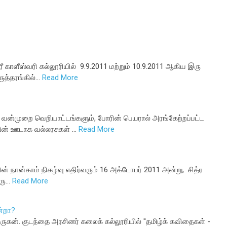
ீ காளீஸ்வரி கல்லூரியில் 9.9.2011 மற்றும் 10.9.2011 ஆகிய இரு
ுத்தரங்கில்…
Read More
ட்ட வன்முறை வெறியாட்டங்களும், போரின் பெயரால் அரங்கேற்றப்பட்ட
ின் ஊடாக வல்லரசுகள் …
Read More
ன் நான்காம் நிகழ்வு எதிர்வரும் 16 அக்டோபர் 2011 அன்று, சித்ர
ரு…
Read More
ன்றா?
கன். குடந்தை அரசினர் கலைக் கல்லூரியில் ''தமிழ்க் கவிதைகள் -