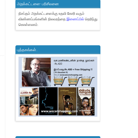
அறக்கட்டளை- பரிசீலனை
நிசப்தம் அறக்கட்டளைக்கு உதவி கோரி வரும்
விண்ணப்பங்களின் நிலவரத்தை
இணைப்பில்
தெரிந்து
கொள்ளலாம்.
புத்தகங்கள்..