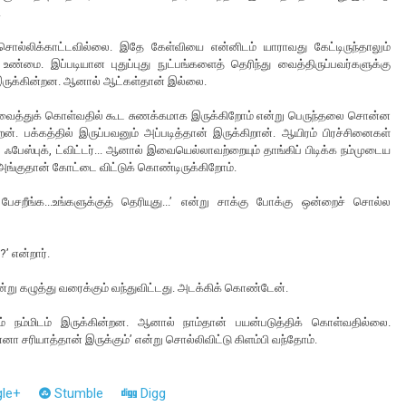
.
்லிக்காட்டவில்லை. இதே கேள்வியை என்னிடம் யாராவது கேட்டிருந்தாலும்
்மை. இப்படியான புதுப்புது நுட்பங்களைத் தெரிந்து வைத்திருப்பவர்களுக்கு
 இருக்கின்றன. ஆனால் ஆட்கள்தான் இல்லை.
து வைத்துக் கொள்வதில் கூட சுணக்கமாக இருக்கிறோம் என்று பெருந்தலை சொன்ன
ன். பக்கத்தில் இருப்பவனும் அப்படித்தான் இருக்கிறான். ஆயிரம் பிரச்சினைகள்
 ஃபேஸ்புக், ட்விட்டர்... ஆனால் இவையெல்லாவற்றையும் தாங்கிப் பிடிக்க நம்முடைய
அங்குதான் கோட்டை விட்டுக் கொண்டிருக்கிறோம்.
் பேசறீங்க...உங்களுக்குத் தெரியுது...’ என்று சாக்கு போக்கு ஒன்றைச் சொல்ல
’ என்றார்.
ன்று கழுத்து வரைக்கும் வந்துவிட்டது. அடக்கிக் கொண்டேன்.
 நம்மிடம் இருக்கின்றன. ஆனால் நாம்தான் பயன்படுத்திக் கொள்வதில்லை.
ா சரியாத்தான் இருக்கும்’ என்று சொல்லிவிட்டு கிளம்பி வந்தோம்.
le+
Stumble
Digg