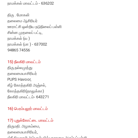
நாமக்கல் மாவட்டம் - 636202
திரு . மோகன்
தலைமை ஆசிரியர்
ஊராட்சி ஒன்றிய நடுநிலைப் பள்ளி
சின்ன முதலைப் பட்டி,
நாமக்கல் (வ )
நாமக்கல் (மா ) - 637002
94865 74556
15) நீலகிரி மாவட்டம்
திரு.நல்லமுத்து
தலைமையாசிரியர்
PUPS Havoor,
கீழ் கோத்தகிரி அஞ்சல்,
கோத்தகிரி(தாலுக்கா)
நீலகிரி மாவட்டம்- 643271
16) பெரம்பலூர் மாவட்டம்
17) புதுக்கோட்டை மாவட்டம்
திருமதி. அழகம்மை,
தலைமையாசிரியர்,
ஸ்ரீ சிவகாமி அம்பாள் வித்யாசாலை ஆரம்பப்பள்ளி,