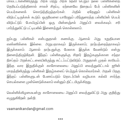
மாவட்டங்களிலிருந்து அரசு மற்று அரசு உதவி பெறும் நல்ல பள்ளிகளைத்
தெரியப்படுத்தினால் சாலச் சிறப்பு. ஏற்கனவே நிறையப் பேர் பள்ளிகளின்
பெயர்களைக் கொடுத்திருந்தார்கள். அதில் ஏதேனும் பள்ளிகள்
விடுபட்டிருக்கக் கூடும். ஒருவேளை யாரேனும் பரிந்துரைத்த பள்ளியின் பெயர்
விடுபட்டுப் போயிருப்பின் ஒரு மின்னஞ்சல் அனுப்பி வைக்கவும். சரி
பார்த்துவிட்டு பட்டியலில் இணைத்துக் கொள்ளலாம்.
ஐம்பது பள்ளிகள் என்பதுதான் கணக்கு. ஆனால் அது உறுதியான
எண்ணிக்கை இல்லை. அறுபதாகவும் இருக்கலாம்; நாற்பத்தைந்தாகவும்
இருக்கலாம். ஆனால் நாற்பதுக்கு மேலாக இருக்க வேண்டும் என்று
நினைத்திருந்தேன். இந்தப் பள்ளிகளுக்கு சிறார் இதழ்களுக்கான சந்தா
நிசப்தம் அறக்கட்டளையிலிருந்து கட்டப்பட்டுவிடும். அதுதான் முதல் காரியம்.
இந்த வார இறுதிக்குள் காசோலையை அனுப்பி வைத்துவிட்டால் ஜூன்
மாதத்திலிருந்து பள்ளிகள் இதழ்களைப் பெற்றுக் கொள்வார்கள். அதன் பிறகு
இந்தப் பள்ளிகளுடன் பேணப்படும் தொடர்பின் வழியாக கல்வி சார்ந்த
செயல்களை முன்னெடுக்கலாம் என்னும் திட்டமிருக்கிறது.
வெள்ளிக்கிழமையன்று காசோலையை அனுப்பி வைத்துவிட்டு அது குறித்து
எழுதுகிறேன். நன்றி.
vaamanikandan@gmail.com
***