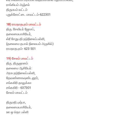
ராங்கியம் அஞ்சல்
திருமயம் வட்டம்
புதுக்கோட்டை மாவட்டம்-622301
18) ராமநாதபுரம் மாவட்டம்
திரு. சேவியர் ஜோசப்,
தலைமையாசிரியர்,
ஸ்ரீ சேதுபதி நடுநிலைப்பள்ளி,
(தலைமை தபால் நிலையம் அருகில்)
ராமநாதபுரம்- 623 501
19) சேலம் மாவட்டம்
திரு. திருஞானம்
தலைமை ஆசிரியர்:
அரசு நடுநிலைப்பள்ளி,
தேவண்ணகவுண்டனூர்,
சங்ககிரி தாலுக்கா
சங்ககிரி - 637301
சேலம் மாவட்டம்
திருமதி.புஷ்பா,
தலைமையாசிரியர்,
ஊ ஒ தொ பள்ளி