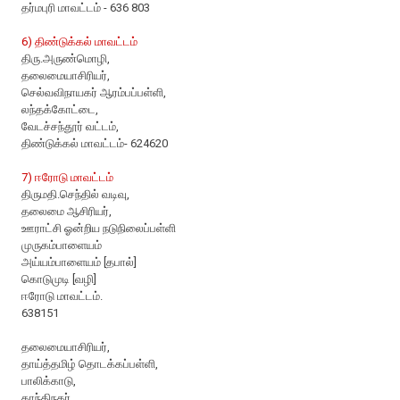
தர்மபுரி மாவட்டம் - 636 803
6) திண்டுக்கல் மாவட்டம்
திரு.அருண்மொழி,
தலைமையாசிரியர்,
செல்வவிநாயகர் ஆரம்பப்பள்ளி,
லந்தக்கோட்டை,
வேடச்சந்தூர் வட்டம்,
திண்டுக்கல் மாவட்டம்- 624620
7) ஈரோடு மாவட்டம்
திருமதி.செந்தில் வடிவு,
தலைமை ஆசிரியர்,
ஊராட்சி ஓன்றிய நடுநிலைப்பள்ளி
முருகம்பாளையம்
அய்யம்பாளையம் [தபால்]
கொடுமுடி [வழி]
ஈரோடு மாவட்டம்.
638151
தலைமையாசிரியர்,
தாய்த்தமிழ் தொடக்கப்பள்ளி,
பாலிக்காடு,
காந்திநகர்,