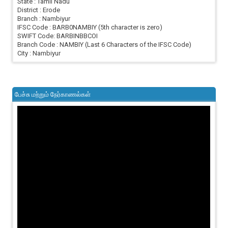
State : Tamil Nadu
District : Erode
Branch : Nambiyur
IFSC Code : BARB0NAMBIY (5th character is zero)
SWIFT Code: BARBINBBCOI
Branch Code : NAMBIY (Last 6 Characters of the IFSC Code)
City : Nambiyur
பேச்சு மற்றும் நேர்காணல்கள்