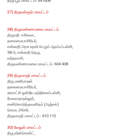
திருப்பூர் மாவட்டம்- 641606
27) திருவள்ளூர் மாவட்டம்
28) திருவண்ணாமலை மாவட்டம்
திருமதி. சசிகலா,
தலைமையாசிரியர்,
சன்னதி அரசு உதவி பெறும் ஆரம்பப்பள்ளி,
38-பி, சன்னதி தெரு,
வந்தவாசி,
திருவண்ணாமலை மாவட்டம்- 604 408
29) திருவாரூர் மாவட்டம்
திரு.மணிமாறன்
தலைமையாசிரியர்,
ஊராட்சி ஒன்றிய நடுநிலைப்பள்ளி,
மேலராதாநல்லூர்,
கண்கொடுத்தவனிதம் (அஞ்சல்)
கொரடச்சேரி,
திருவாரூர் மாவட்டம் - 610 113
30) வேலூர் மாவட்டம்
திரு.வின்செண்ட்,