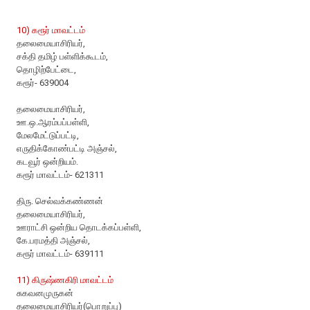
10) கரூர் மாவட்டம்
தலைமையாசிரியர்,
சக்தி தமிழ் பள்ளிக்கூடம்,
தொழிற்பேட்டை,
கரூர்- 639004
தலைமையாசிரியர்,
ஊ.ஒ.ஆரம்பப்பள்ளி,
மேலமேட்டுப்பட்டி,
எருதிக்கோண்பட்டி அஞ்சல்,
கடவூர் ஒன்றியம்.
கரூர் மாவட்டம்- 621311
திரு. செல்வக்கண்ணன்
தலைமையாசிரியர்,
ஊராட்சி ஒன்றிய தொடக்கப்பள்ளி,
கே.பரமத்தி அஞ்சல்,
கரூர் மாவட்டம்- 639111
11) கிருஷ்ணகிரி மாவட்டம்
சுகவனமுருகன்
தலைமையாசிரியர்(பொறுப்பு)