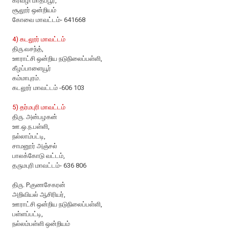
கரவழி மாதப்பூர்,
சூலூர் ஒன்றியம்
கோவை மாவட்டம்- 641668
4) கடலூர் மாவட்டம்
திரு.வசந்த்,
ஊராட்சி ஒன்றிய நடுநிலைப்பள்ளி,
கீழப்பாளையூர்
கம்மாபுரம்.
கடலூர் மாவட்டம் -606 103
5) தர்மபுரி மாவட்டம்
திரு. அன்பழகன்
ஊ.ஒ.ந.பள்ளி,
நல்லாம்பட்டி,
சாமனூர் அஞ்சல்
பாலக்கோடு வட்டம்,
தருமபுரி மாவட்டம்- 636 806
திரு. P.குணசேகரன்
அறிவியல் ஆசிரியர்,
ஊராட்சி ஒன்றிய நடுநிலைப்பள்ளி,
பள்ளப்பட்டி,
நல்லம்பள்ளி ஒன்றியம்