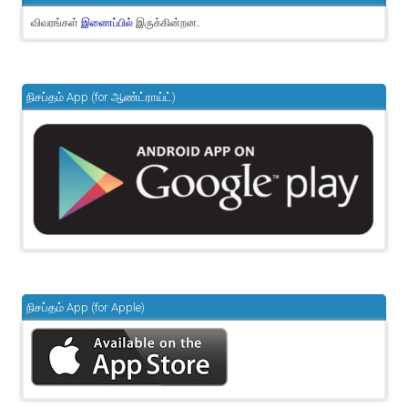
விவரங்கள்
இருக்கின்றன.
இணைப்பில்
நிசப்தம் App (for ஆண்ட்ராய்ட்)
நிசப்தம் App (for Apple)