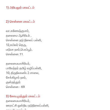
1) அரியலூர் மாவட்டம்
2) சென்னை மாவட்டம்
வா.கணேஷ்குமார்,
தலைமை ஆசிரியர் ,
சென்னை நடு நிலைப் பள்ளி,
12,கபிலர் தெரு,
மடுமா நகர்,பெரம்பூர்,
சென்னை.11.
தலைமையாசிரியர்,
பாவேந்தர் தமிழ் வழிப்பள்ளி,
10, திருநீலகண்டர் சாலை,
சேக்கிழார் நகர்,
குன்றத்தூர்
சென்னை - 69
3) கோயமுத்தூர் மாவட்டம்
தலைமையாசிரியர்,
ஊராட்சி ஒன்றிய நடுநிலைப்பள்ளி,