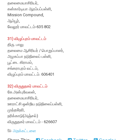
தலைமையாசிரியர்,
கன்கார்டியா ஆரம்பப்பள்ளி,
Mission Compound,
ஆம்பூர்,
வேலூர் மாவட்டம்-635 802
31) விழுப்புரம் மாவட்டம்
திரு. பாலு
தலைமை ஆசிரியர் / பொறுப்பாளர்,
அழகப்பா நடுநிலைப் பள்ளி,
பூட்டை கிராமம்,
சங்கராபுரம் வட்டம்,
விழுப்புரம் மாவட்டம். 606401
32) விருதுநகர் மாவட்டம்
கே.அன்புவேலன்,
தலைமையாசிரியர்,
ஊராட்சி ஒன்றிய நடுநிலைப்பள்ளி,
முத்தநேரி,
நரிக்காடு(அஞ்சல்)
விருதுநகர் மாவட்டம் - 626607
அறக்கட்டளை