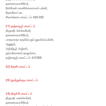
தலைமையாசிரியர்,
சேர்மேன் மாணிக்கவாசகம் பள்ளி,
தேவகோட்டை
சிவகங்கை மாவட்டம்- 630 302
21) தஞ்சாவூர் மாவட்டம்
திருமதி. செல்வமேரி,
தலைமையாசிரியர்,
பாரதமாதா உதவிபெறும் துவக்கப்பள்ளி,
ஆணூர்,
அத்தியூர் அஞ்சல்,
கும்பகோணம் தாலுக்கா,
தஞ்சாவூர் மாவட்டம்- 612503.
22) தேனி மாவட்டம்
23) தூத்துக்குடி மாவட்டம்
24) திருச்சி மாவட்டம்
திருமதி. வனசெல்வி,
தலைமையாசிரியர்,