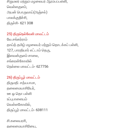
சிறுமலர் மற்றும் மழலையர் ஆரம்பப்பள்ளி,
வெள்ளகுளம்,
அயன் பொருவாய்(அஞ்சல்)
பாலக்குறிச்சி,
திருச்சி- 621 308
25) திருநெல்வேலி மாவட்டம்
வே.சங்கர்ராம்
தாய்த் தமிழ் மழலையர் மற்றும் தொடக்கப் பள்ளி,
127, பாரதியார் எட்டாம் தெரு,
இளவன்குளம் சாலை,
சங்கரன்கோவில்
நெல்லை மாவட்டம்- 627756
26) திருப்பூர் மாவட்டம்
திருமதி. சத்யபாமா,
தலைமையாசிரியர்,
ஊ ஒ தொ பள்ளி
உப்புபாளையம்
வெள்ளகோவில்,
திருப்பூர் மாவட்டம்- 638111
சி.கலையரசி,
தலைமையாசிரியை,