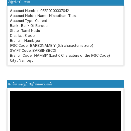
அறக்கட்டளை
Account Number: 05520200007042
Account Holder Name: Nisaptham Trust
Account Type: Current
Bank : Bank Of Baroda
State : Tamil Nadu
District : Erode
Branch : Nambiyur
IFSC Code : BARB0NAMBIY (5th character is zero)
SWIFT Code: BARBINBBCOI
Branch Code : NAMBIY (Last 6 Characters of the IFSC Code)
City : Nambiyur
பேச்சு மற்றும் நேர்காணல்கள்