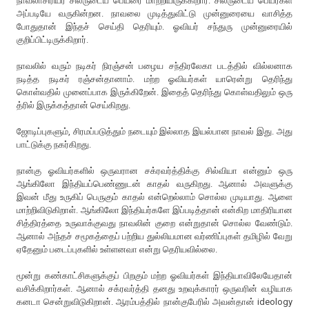
நாவலாசிரியர் சிலருடைய பெயரை மாற்றியிருக்கிறார். சிலருடைய பெயர்கள்
அப்படியே வருகின்றன. நாவலை முடித்துவிட்டு முன்னுரையை வாசித்த
போதுதான் இந்தச் செய்தி தெரியும். ஓவியர் சந்துரு முன்னுரையில்
குறிப்பிட்டிருக்கிறார்.
நாவலில் வரும் நடிகர் நிரஞ்சன் பழைய சந்திரலேகா படத்தில் வில்லனாக
நடித்த நடிகர் ரஞ்சன்தானாம். மற்ற ஓவியர்கள் யாரென்று தெரிந்து
கொள்வதில் முனைப்பாக இருக்கிறேன். இதைத் தெரிந்து கொள்வதிலும் ஒரு
த்ரில் இருக்கத்தான் செய்கிறது.
ஜோடிப்புகளும், சிரமப்படுத்தும் நடையும் இல்லாத இயல்பான நாவல் இது. அது
பாட்டுக்கு நகர்கிறது.
நான்கு ஓவியர்களில் ஒருவரான சக்ரவர்த்திக்கு சில்வியா என்னும் ஒரு
ஆங்கிலோ இந்தியப்பெண்ணுடன் காதல் வருகிறது. ஆனால் அவளுக்கு
இவன் மீது உருகிப் பெருகும் காதல் என்றெல்லாம் சொல்ல முடியாது. ஆளை
மாற்றிவிடுகிறாள். ஆங்கிலோ இந்தியர்களே இப்படித்தான் என்கிற மாதிரியான
சித்திரத்தை உருவாக்குவது நாவலின் குறை என்றுதான் சொல்ல வேண்டும்.
ஆனால் அந்தச் சமூகத்தைப் பற்றிய துல்லியமான வர்ணிப்புகள் தமிழில் வேறு
ஏதேனும் படைப்புகளில் உள்ளனவா என்று தெரியவில்லை.
மூன்று கண்காட்சிகளுக்குப் பிறகும் மற்ற ஓவியர்கள் இந்தியாவிலேயேதான்
வசிக்கிறார்கள். ஆனால் சக்ரவர்த்தி தனது உறவுக்காரர் ஒருவரின் வழியாக
கனடா சென்றுவிடுகிறான். ஆரம்பத்தில் நான்குபேரில் அவன்தான் ideology