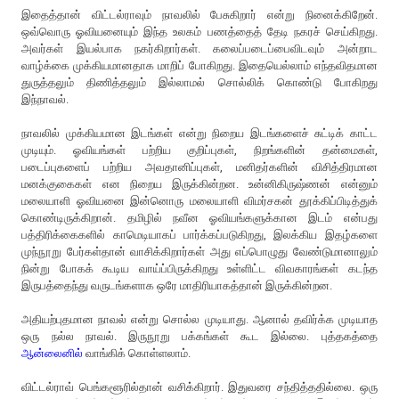
இதைத்தான் விட்டல்ராவும் நாவலில் பேசுகிறார் என்று நினைக்கிறேன்.
ஒவ்வொரு ஓவியனையும் இந்த உலகம் பணத்தைத் தேடி நகரச் செய்கிறது.
அவர்கள் இயல்பாக நகர்கிறார்கள். கலைப்படைப்பைவிடவும் அன்றாட
வாழ்க்கை முக்கியமானதாக மாறிப் போகிறது. இதையெல்லாம் எந்தவிதமான
துருத்தலும் திணித்தலும் இல்லாமல் சொல்லிக் கொண்டு போகிறது
இந்நாவல்.
நாவலில் முக்கியமான இடங்கள் என்று நிறைய இடங்களைச் சுட்டிக் காட்ட
முடியும். ஓவியங்கள் பற்றிய குறிப்புகள், நிறங்களின் தன்மைகள்,
படைப்புகளைப் பற்றிய அவதானிப்புகள், மனிதர்களின் விசித்திரமான
மனக்குகைகள் என நிறைய இருக்கின்றன. உன்னிகிருஷ்ணன் என்னும்
மலையாளி ஓவியனை இன்னொரு மலையாளி விமர்சகன் தூக்கிப்பிடித்துக்
கொண்டிருக்கிறான். தமிழில் நவீன ஓவியங்களுக்கான இடம் என்பது
பத்திரிக்கைகளில் காமெடியாகப் பார்க்கப்படுகிறது, இலக்கிய இதழ்களை
முந்நூறு பேர்கள்தான் வாசிக்கிறார்கள் அது எப்பொழுது வேண்டுமானாலும்
நின்று போகக் கூடிய வாய்ப்பிருக்கிறது உள்ளிட்ட விவகாரங்கள் கடந்த
இருபத்தைந்து வருடங்களாக ஒரே மாதிரியாகத்தான் இருக்கின்றன.
அதியற்புதமான நாவல் என்று சொல்ல முடியாது. ஆனால் தவிர்க்க முடியாத
ஒரு நல்ல நாவல். இருநூறு பக்கங்கள் கூட இல்லை. புத்தகத்தை
ஆன்லைனில்
வாங்கிக் கொள்ளலாம்.
விட்டல்ராவ் பெங்களூரில்தான் வசிக்கிறார். இதுவரை சந்தித்ததில்லை. ஒரு