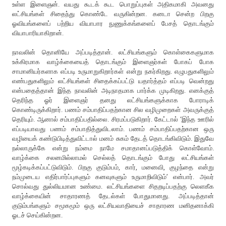
உள்ள இளைஞன். வயது கூடக் கூட பொறுப்புகள் அதிகமாகி அவனது
லட்சியங்கள் சிதைந்து கொண்டே வருகின்றன. கனடா சென்ற பிறகு
ஓவியங்களைப் பற்றிய வியாபார நுணுக்கங்களைப் பேசத் தொடங்கும்
வியாபாரியாகிறான்.
நாவலின் தொனியே அப்படித்தான். லட்சியங்களும் கொள்கைகளுமாக
உக்கிரமாக வாழ்க்கையைத் தொடங்கும் இளைஞர்கள் போகப் போக
சாமானியர்களாக எப்படி உருமாறுகிறார்கள் என்று நகர்கிறது. எழுபதுகளிலும்
எண்பதுகளிலும் லட்சியங்கள் சிதைக்கப்பட்டு யதார்த்தம் எப்படி வென்றது
என்பதைத்தான் இந்த நாவலின் அடிநாதமாக பார்க்க முடிகிறது. எனக்குத்
தெரிந்த ஓர் இளைஞர் தனது லட்சியங்களுக்காக போராடிக்
கொண்டிருக்கிறார். பணம் சம்பாதிப்பதற்கான சில வழிமுறைகள் அவருக்குத்
தெரியும். ஆனால் சம்பாதிப்பதில்லை. சிரமப்படுகிறார். கேட்டால் ‘இந்த ஊரில்
எப்படியாவது பணம் சம்பாதித்துவிடலாம். பணம் சம்பாதிப்பதற்கான ஒரு
வழியைக் கண்டுபிடித்துவிட்டால் மனம் சுகம் தேடத் தொடங்கிவிடும். இதுவே
நல்லாருக்கே என்று நம்மை நாமே சமாதானப்படுத்திக் கொள்வோம்.
வாழ்க்கை சலனமில்லாமல் செல்லத் தொடங்கும் போது லட்சியங்கள்
மூழ்கடிக்கப்பட்டுவிடும். பிறகு குடும்பம், கார், மனைவி, குழந்தை என்று
நம்முடைய எதிர்பார்ப்புகளும் கனவுகளும் உருமாறிவிடும்’ என்பார். அவர்
சொல்வது துல்லியமான உண்மை. லட்சியங்களை சிதறடிப்பதற்கு லெளகீக
வாழ்க்கையின் சாதாரணத் தேடல்கள் போதுமானது. அப்படித்தான்
குடும்பங்களும் சமூகமூம் ஒரு லட்சியவாதியைச் சாதாரண மனிதனாக்கி
ஓடச் செய்கின்றன.