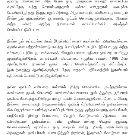
மூன்று மாணவர்கள். அது போக ஒரு மருத்துவக் கல்லூரி மாணவியும்
வகுப்பிற்கு வந்து கொண்டிருந்தாள். அக்கா என்றுதான் அழைக்க
வேண்டியிருந்தது. இருந்தாலும் அவளது அருகாமையும், மல்லிகைப்பூ மணமும்
இன்னமும் ஞாபகத்தின் ஓரங்களில் ஒட்டிக் கொண்டிருக்கின்றன. ஆனால்
அந்த டீச்சர் குறித்த நினைவுகள் காலப்போக்கில் அடித்துச்
செல்லப்பட்டுவிட்டன.
இன்னமும் சட்டைக்காரிகள் இருக்கிறார்களா? கண்களில் படுவதேயில்லை.
ஒருவேளை மற்றவர்களோடு கலந்து போயிருக்கக் கூடும். இப்பொழுது அந்த
டீச்சரைப் பற்றிய ஞாபகங்களைக் கிளறும்படியான புதினம் ஒன்றை வாசித்து
முடித்திருக்கிறேன்.
காலவெளி
. விட்டல்ராவ் எழுதிய நாவல். 1988 ஆம்
ஆண்டிலேயே நாவலின் முதல் பதிப்பு வெளிவந்துவிட்டது. கிட்டத்தட்ட
இருபத்தைந்து ஆண்டுகளுக்குப் பிறகு பாதரசம் பதிப்பகத்தில் இரண்டாம்
பதிப்பைக் கொண்டு வந்திருக்கிறார்கள்.
நவீன ஓவியம் என்பதை என்னால் புரிந்து கொள்ளவே முடிந்ததில்லை.
கண்களை மூடிக் கொண்டு வண்ணக்கலவையை இஷ்டத்துக்கு பூசினால்
ஓவியம் கிடைத்துவிடுகிறது என்று நம்பிக் கொண்டிருந்தேன். ஆனால் அப்படி
இல்லை. கணையாழி அலுவலகத்தில் ஓவியர் ஸ்ரீனிவாசனின் ஓவியங்களை
மிக நெருக்கமாக பார்க்கும் வாய்ப்புக் கிடைத்தது. முற்றுப்பெறாத ஓவியங்கள்,
பாதியோடு நின்று போனவை, வெறும் கோடுகளால் ஆனவை என
விதவிதமான ஓவியங்கள். நவீன ஓவியம் என்பது வெறும் குழப்படி
வேலைகளைத் தாண்டிய ஒரு விஷயம் என்று புரியத் தொடங்கியது
அங்குதான். ஓவியர்கள் பயன்படுத்தும் நிறங்கள், இழுக்கும் கோடுகள் என