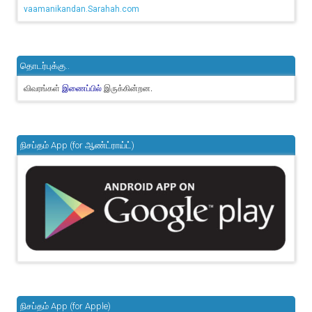
vaamanikandan.Sarahah.com
தொடர்புக்கு..
விவரங்கள்
இருக்கின்றன.
இணைப்பில்
நிசப்தம் App (for ஆண்ட்ராய்ட்)
நிசப்தம் App (for Apple)