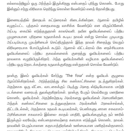
எல்லாவற்றிலும் ஒரு அர்த்தம் இருக்கிறது என்பதைப் புரிந்து கொண்ட போது
இன்னும் சற்று விரிவாக தெரிந்து கொள்ள வேண்டும் எனத் தோன்றியது.
இணையத்தில் நிறையக் கட்டுரைகள் கிடைக்கின்றன. ஆனால் தமிழில்
எழுதப்பட்ட புத்தகம் எதையாவது வாசிக்க வேண்டும் என விரும்பினேன்.
அப்படி கையில் எடுத்ததுதான் காலவெளி. நவீன ஓவியங்களைப் பற்றிய
முழுமையான புரிதலை உருவாக்கக் கூடிய நாவல் என்று சொல்ல முடியாது.
அப்படியொரு முயற்சியைச் செய்திருந்தால் இந்த நாவல் சிதைந்து வெறும்
விரிவுரையாக போயிருக்கக் கூடும். ஆனால் விட்டல்ராவ் மிக நைச்சியமாக
ஓவியங்களைப் பற்றிய தகவல்களைக் குறைத்து ஓவியர்களைப் பற்றிய
நாவலாக எழுதியிருக்கிறார். அந்த ஓவியர்களின் வழியாக ஓவியங்களைப்
பற்றிய ஒரு தொடக்கத்தை உருவாக்குகிறது என்றுதான் சொல்ல வேண்டும்.
நான்கு இளம் ஓவியர்கள் சேர்ந்து ‘The four' என்ற ஓவியக் குழுவை
ஆரம்பிக்கிறார்கள். அடுத்தடுத்து சில கண்காட்சிகளை நடத்துகிறார்கள்.
அதற்காக ஒரு வீட்டை வாடகைக்குப் பிடித்து அதை ஸ்டுடியோவாக மாற்றி
படங்களை வரையத் துவங்குகிறார்கள். நான்கு பேரும் வெவ்வேறு மனநிலை
கொண்ட ஓவியர்கள். அதற்கேற்றபடி அவர்களது ஓவியங்கள் அமைகின்றன.
அந்தக் கண்காட்சிகளை நடத்துவதற்காக அவர்களின் அலைச்சல்கள்,
திட்டமிடல்கள், அதற்காக உதவக் கூடியவர்கள், பெண்களுடனான சகவாசம்-
அசிங்கமான சகவாசம் இல்லை- காதல் மாதிரி, ஓவியங்களுக்கு நம் ஊரில்
இருக்கும் வரவேற்பு என்பனதானவற்றை களமாக எடுத்துக் கொண்ட நாவல்.
நாவலின் பெரும்பாலான கதாபாத்திரங்கள் உண்மையான மனிதர்கள்தானாம்.