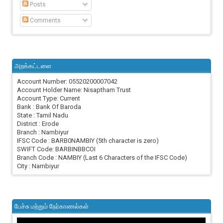
Posts
Comments
அறக்கட்டளை
Account Number: 05520200007042
Account Holder Name: Nisaptham Trust
Account Type: Current
Bank : Bank Of Baroda
State : Tamil Nadu
District : Erode
Branch : Nambiyur
IFSC Code : BARB0NAMBIY (5th character is zero)
SWIFT Code: BARBINBBCOI
Branch Code : NAMBIY (Last 6 Characters of the IFSC Code)
City : Nambiyur
பேச்சு மற்றும் நேர்காணல்கள்