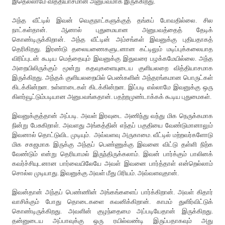
இதெல்லாமே வித்தியாசமான அனுபவமாக இருக்கிறது.
அந்த வீட்டில் இவன் வெகுநாட்களுக்குத் தங்கப் போவதில்லை. சில
நாட்கள்தான். ஆனால் புதுமையான அனுபவத்தைத் தேடிக்
கொண்டிருக்கிறான். அந்த வீட்டின் அம்சங்கள் இவனுக்கு புதியதாகத்
தெரிகிறது. இரண்டு தலையணைகளுடனான கட்டிலும் மடிப்புக்கலையாத
விரிப்புடன் கூடிய மெத்தையும் இவனுக்கு இதுவரை பழக்கமேயில்லை. அந்த
அறையிலிருக்கும் மூன்று கதவுகளையுடைய குளியலறை வித்தியாசமாக
இருக்கிறது. அந்தக் குளியலறையில் பெண்களின் அந்தரங்கமான பொருட்கள்
கிடக்கின்றன. உள்ளாடைகள் கிடக்கின்றன. இப்படி எல்லாமே இவனுக்கு ஒரு
கிளர்வூட்டும்படியான அனுபவங்கதான். பதற்றமுண்டாக்கக் கூடிய புதுமைகள்.
இவனுக்குத்தான் அப்படி. அவள் இரவுடை அணிந்து வந்து மிக நெருக்கமாக
நின்று பேசுகிறாள். அவளது அங்கத்தின் எந்தப் பகுதியை வேண்டுமானாலும்
இவனால் தொட்டுவிட முடியும். அவ்வளவு அருகாமை. வீட்டில் மற்றவர்களோடு
மிக சகஜமாக இருக்கு அந்தப் பெண்ணுக்கு இவனை விட்டு தள்ளி நிற்க
வேண்டும் என்று தெரியாமல் இருந்திருக்கலாம். இவன் பார்க்கும் பாலினக்
கவர்ச்சியுடனான பார்வையிலேயே அவள் இவனை பார்த்தாள் என்றெல்லாம்
சொல்ல முடியாது. இவனுக்கு அவள் மீது பிரியம். அவ்வளவுதான்.
இவன்தான் அந்தப் பெண்ணின் அங்கங்களைப் பார்க்கிறான். அவள் கிதார்
வாசிக்கும் போது தொடைகளை கவனிக்கிறான். காமம் துளிர்விட்டுக்
கொண்டிருக்கிறது. அவளின் குழந்தைமை அப்படியேதான் இருக்கிறது.
தன்னுடைய அப்பாவுக்கு ஒரு ரயில்வண்டி இருப்பதாகவும் அது