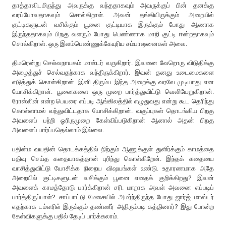
தாத்தாவிடமிருந்து அவருக்கு வந்ததாகவும் அவருக்குப் பின் தனக்கு
வரப்போவதாகவும் சொல்கிறாள். அவன் தங்கியிருக்கும் அறையில்
குட்டிகளுடன் வசிக்கும் பூனை குட்டியாக இருக்கும் போது ஆணாக
இருந்ததாகவும் பிறகு வளரும் போது பெண்ணாக மாறி குட்டி ஈன்றதாகவும்
சொல்கிறாள். ஒரு இளம்பெண்ணுக்கேயுரிய சம்பாஷனைகள் அவை.
திடீரென்று செல்வநாயகம் மாஸ்டர் வருகிறார். இவனை வேறொரு விடுதிக்கு
அழைத்துச் செல்வதற்காக வந்திருக்கிறார். இவன் தனது உடைமைகளை
எடுத்துக் கொள்கிறான். இனி திரும்ப இந்த அறைக்கு வரவே முடியாது என
யோசிக்கிறான். பூனைகளை ஒரு முறை பார்த்துவிட்டு வெளியேறுகிறான்.
ரோஸ்லின் என்ற பெயரை எப்படி ஆங்கிலத்தில் எழுதுவது என்று கூட தெரிந்து
கொள்ளாமல் வந்துவிட்டதாக யோசிக்கிறான். வகுப்புகள் தொடங்கிய பிறகு
அவளைப் பற்றி ஓரிருமுறை கேள்விப்படுகிறான் ஆனால் அதன் பிறகு
அவளைப் பார்ப்பதெல்லாம் இல்லை.
பதின்ம வயதின் தொடக்கத்தில் நிற்கும் ஆணுக்குள் துளிர்க்கும் காமத்தை
பதிவு செய்த கதையாகத்தான் புரிந்து கொள்கிறேன். இந்தக் கதையை
வாசித்துவிட்டு யோசிக்க நிறைய விஷயங்கள் உண்டு. உதாரணமாக அதே
அறையில் குட்டிகளுடன் வசிக்கும் பூனை எதைக் குறிக்கிறது? இவன்
அவளைக் காமத்தோடு பார்க்கிறான் சரி. மாறாக அவள் அவனை எப்படிப்
பார்த்திருப்பாள்? சாப்பாட்டு மேசையில் அமர்ந்திருந்த போது ஜார்ஜ் மாஸ்டர்
எதற்காக டம்ளரில் இருக்கும் தண்ணீர் அதிரும்படி கத்தினார்? இது போன்ற
கேள்விகளுக்கு பதில் தேடிப் பார்க்கலாம்.