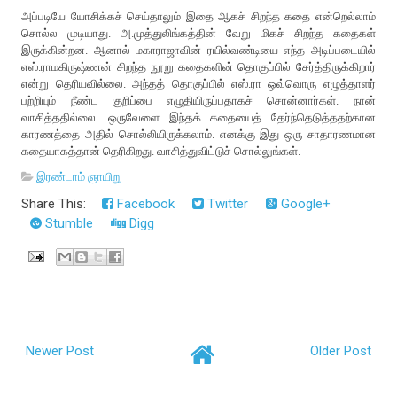
அப்படியே யோசிக்கச் செய்தாலும் இதை ஆகச் சிறந்த கதை என்றெல்லாம்
சொல்ல முடியாது. அ.முத்துலிங்கத்தின் வேறு மிகச் சிறந்த கதைகள்
இருக்கின்றன. ஆனால் மகாராஜாவின் ரயில்வண்டியை எந்த அடிப்படையில்
எஸ்.ராமகிருஷ்ணன் சிறந்த நூறு கதைகளின் தொகுப்பில் சேர்த்திருக்கிறார்
என்று தெரியவில்லை. அந்தத் தொகுப்பில் எஸ்.ரா ஒவ்வொரு எழுத்தாளர்
பற்றியும் நீண்ட குறிப்பை எழுதியிருப்பதாகச் சொன்னார்கள். நான்
வாசித்ததில்லை. ஒருவேளை இந்தக் கதையைத் தேர்ந்தெடுத்ததற்கான
காரணத்தை அதில் சொல்லியிருக்கலாம். எனக்கு இது ஒரு சாதாரணமான
கதையாகத்தான் தெரிகிறது. வாசித்துவிட்டுச் சொல்லுங்கள்.
இரண்டாம் ஞாயிறு
Share This:
Facebook
Twitter
Google+
Stumble
Digg
Newer Post
Older Post