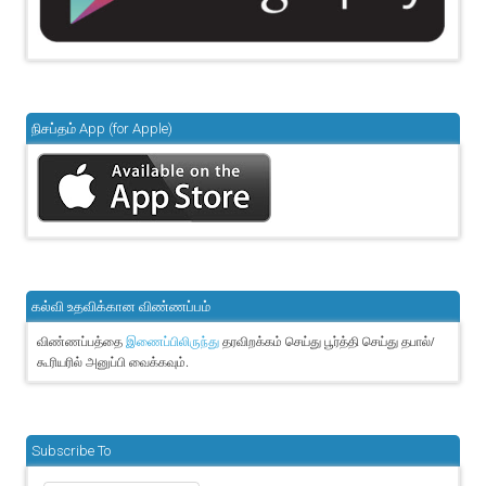
நிசப்தம் App (for Apple)
கல்வி உதவிக்கான விண்ணப்பம்
விண்ணப்பத்தை
தரவிறக்கம் செய்து பூர்த்தி செய்து தபால்/
இணைப்பிலிருந்து
கூரியரில் அனுப்பி வைக்கவும்.
Subscribe To