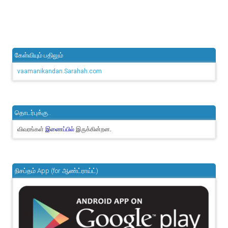
கேள்வியும் பதிலும்
vaamanikandan.Sarahah.com
தொடர்புக்கு..
விவரங்கள்
இருக்கின்றன.
இணைப்பில்
நிசப்தம் App (for ஆண்ட்ராய்ட்)