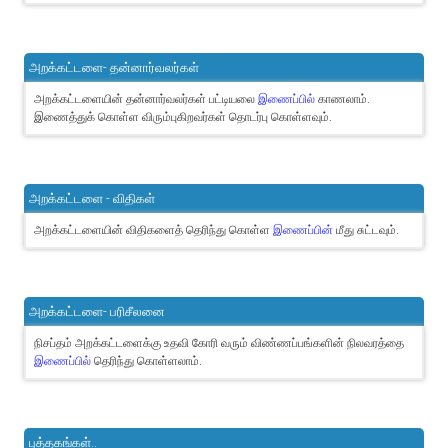
அறக்கட்டளை- தன்னார்வலர்கள்
அறக்கட்டளையின் தன்னார்வலர்கள் பட்டியலை
இணைப்பில்
காணலாம்.
இணைத்துக் கொள்ள விரும்புகிறவர்கள் தொடர்பு கொள்ளவும்.
அறக்கட்டளை - விதிகள்
அறக்கட்டளையின் விதிகளைத் தெரிந்து கொள்ள
இணைப்பின்
மீது சுட்டவும்.
அறக்கட்டளை- பரிசீலனை
நிசப்தம் அறக்கட்டளைக்கு உதவி கோரி வரும் விண்ணப்பங்களின் நிலவரத்தை
இணைப்பில்
தெரிந்து கொள்ளலாம்.
புத்தகங்கள்..