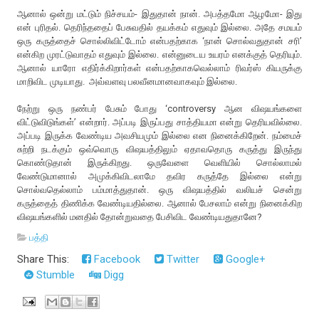
ஆனால் ஒன்று மட்டும் நிச்சயம்- இதுதான் நான். அபத்தமோ ஆழமோ- இது
என் புரிதல். தெரிந்ததைப் பேசுவதில் தயக்கம் எதுவும் இல்லை. அதே சமயம்
ஒரு கருத்தைச் சொல்லிவிட்டோம் என்பதற்காக ‘நான் சொல்வதுதான் சரி’
என்கிற முரட்டுவாதம் எதுவும் இல்லை. என்னுடைய உயரம் எனக்குத் தெரியும்.
ஆனால் யாரோ எதிர்க்கிறார்கள் என்பதற்காகவெல்லாம் ரிவர்ஸ் கியருக்கு
மாறிவிட முடியாது. அவ்வளவு பலவீனமானவாகவும் இல்லை.
நேற்று ஒரு நண்பர் பேசும் போது ‘controversy ஆன விஷயங்களை
விட்டுவிடுங்கள்’ என்றார். அப்படி இருப்பது சாத்தியமா என்று தெரியவில்லை.
அப்படி இருக்க வேண்டிய அவசியமும் இல்லை என நினைக்கிறேன். நம்மைச்
சுற்றி நடக்கும் ஒவ்வொரு விஷயத்திலும் ஏதாவதொரு கருத்து இருந்து
கொண்டுதான் இருக்கிறது. ஒருவேளை வெளியில் சொல்லாமல்
வேண்டுமானால் அமுக்கிவிடலாமே தவிர கருத்தே இல்லை என்று
சொல்வதெல்லாம் பம்மாத்துதான். ஒரு விஷயத்தில் வலியச் சென்று
கருத்தைத் திணிக்க வேண்டியதில்லை. ஆனால் பேசலாம் என்று நினைக்கிற
விஷயங்களில் மனதில் தோன்றுவதை பேசிவிட வேண்டியதுதானே?
பத்தி
Share This:
Facebook
Twitter
Google+
Stumble
Digg