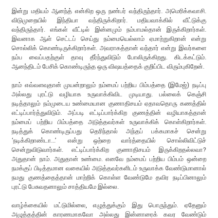
இன்று மதியம் ஆனந்த் என்கிற ஒரு நண்பர் வந்திருந்தார். அமெரிக்கவாசி.
விடுமுறையில் இந்தியா வந்திருக்கிறார். மதியவாக்கில் வீட்டுக்கு
வந்திருந்தார். எங்கள் வீட்டில் இன்னமும் நம்பாமல்தான் இருக்கிறார்கள்.
இவனாக ஆள் செட்டப் செய்து நம்மையெல்லாம் ஏமாற்றுகிறான் என்று
சொல்லிக் கொண்டிருக்கிறார்கள். அவராகத்தான் வந்தார் என்று இவர்களை
நம்ப வைப்பதற்குள் தாவு தீர்ந்துவிடும் போலிருக்கிறது. கிடக்கட்டும்.
ஆனந்திடம் பேசிக் கொண்டிருந்த ஒரு விஷயத்தைக் குறிப்பிட விரும்புகிறேன்.
நாம் எவ்வளவுதான் முயன்றாலும் நம்மைப் பற்றிய பிம்பத்தை (இமேஜ்) நடிப்பு
அல்லது புரட்டு வழியாக உருவாக்கிவிட முடியாது. பல்லைக் கெஞ்சி
நடித்தாலும் நம்முடைய உண்மையான குணாதிசயம் ஏதாவதொரு கணத்தில்
எட்டிப்பார்த்துவிடும். அப்படி எட்டிப்பார்க்கிற குணத்தின் வழியாகத்தான்
நம்மைப் பற்றிய பிம்பத்தை அடுத்தவர்கள் உருவாக்கிக் கொள்கிறார்கள்.
நடித்துக் கொண்டிருப்பது தெரிந்தால் அந்தப் பக்கமாகச் சென்று
‘நடிக்கிறாண்டா...’ என்று ஒற்றை வார்த்தையில் சொல்லிவிட்டுச்
சென்றுவிடுவார்கள். எட்டிப்பார்க்கிற குணாதிசயம் இருக்கிறதல்லவா?
அதுதான் நாம். அதுதான் உண்மை. எனவே நம்மைப் பற்றிய பிம்பம் ஒன்றை
நமக்குப் பிடித்தமான வகையில் அடுத்தவர்களிடம் உருவாக்க வேண்டுமானால்
நமது குணத்தைத்தான் மாற்றிக் கொள்ள வேண்டுமே தவிர நடிப்பினாலும்
புரட்டு பேசுவதனாலும் சாத்தியமே இல்லை.
வாழ்க்கையில் மட்டுமில்லை, எழுத்துக்கும் இது பொருந்தும். ஏதேனும்
அழுத்தத்தின் காரணமாகவோ அல்லது இன்னாரைக் கவர வேண்டும்