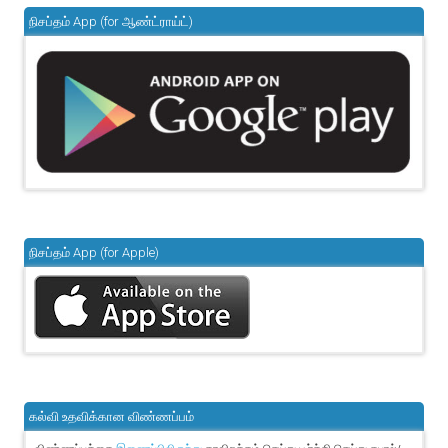
நிசப்தம் App (for ஆண்ட்ராய்ட்)
நிசப்தம் App (for Apple)
கல்வி உதவிக்கான விண்ணப்பம்