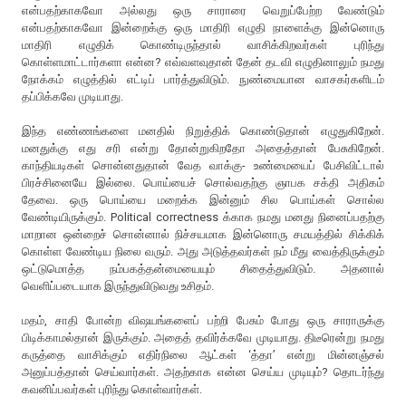
என்பதற்காகவோ அல்லது ஒரு சாராரை வெறுப்பேற்ற வேண்டும்
என்பதற்காகவோ இன்றைக்கு ஒரு மாதிரி எழுதி நாளைக்கு இன்னொரு
மாதிரி எழுதிக் கொண்டிருந்தால் வாசிக்கிறவர்கள் புரிந்து
கொள்ளமாட்டார்களா என்ன? எவ்வளவுதான் தேன் தடவி எழுதினாலும் நமது
நோக்கம் எழுத்தில் எட்டிப் பார்த்துவிடும். நுண்மையான வாசகர்களிடம்
தப்பிக்கவே முடியாது.
இந்த எண்ணங்களை மனதில் நிறுத்திக் கொண்டுதான் எழுதுகிறேன்.
மனதுக்கு எது சரி என்று தோன்றுகிறதோ அதைத்தான் பேசுகிறேன்.
காந்தியடிகள் சொன்னதுதான் வேத வாக்கு- உண்மையைப் பேசிவிட்டால்
பிரச்சினையே இல்லை. பொய்யைச் சொல்வதற்கு ஞாபக சக்தி அதிகம்
தேவை. ஒரு பொய்யை மறைக்க இன்னும் சில பொய்கள் சொல்ல
வேண்டியிருக்கும். Political correctness க்காக நமது மனது நினைப்பதற்கு
மாறான ஒன்றைச் சொன்னால் நிச்சயமாக இன்னொரு சமயத்தில் சிக்கிக்
கொள்ள வேண்டிய நிலை வரும். அது அடுத்தவர்கள் நம் மீது வைத்திருக்கும்
ஒட்டுமொத்த நம்பகத்தன்மையையும் சிதைத்துவிடும். அதனால்
வெளிப்படையாக இருந்துவிடுவது உசிதம்.
மதம், சாதி போன்ற விஷயங்களைப் பற்றி பேசும் போது ஒரு சாராருக்கு
பிடிக்காமல்தான் இருக்கும். அதைத் தவிர்க்கவே முடியாது. திடீரென்று நமது
கருத்தை வாசிக்கும் எதிர்நிலை ஆட்கள் ‘த்தா’ என்று மின்னஞ்சல்
அனுப்பத்தான் செய்வார்கள். அதற்காக என்ன செய்ய முடியும்? தொடர்ந்து
கவனிப்பவர்கள் புரிந்து கொள்வார்கள்.