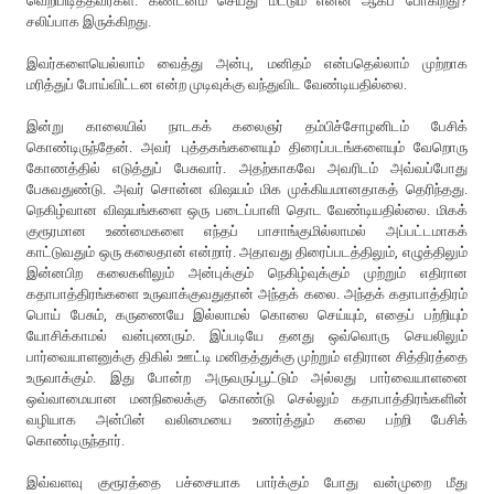
வெறிபிடித்தவர்கள். கண்டனம் செய்து மட்டும் என்ன ஆகப் போகிறது?
சலிப்பாக இருக்கிறது.
இவர்களையெல்லாம் வைத்து அன்பு, மனிதம் என்பதெல்லாம் முற்றாக
மரித்துப் போய்விட்டன என்ற முடிவுக்கு வந்துவிட வேண்டியதில்லை.
இன்று காலையில் நாடகக் கலைஞர் தம்பிச்சோழனிடம் பேசிக்
கொண்டிருந்தேன். அவர் புத்தகங்களையும் திரைப்படங்களையும் வேறொரு
கோணத்தில் எடுத்துப் பேசுவார். அதற்காகவே அவரிடம் அவ்வப்போது
பேசுவதுண்டு. அவர் சொன்ன விஷயம் மிக முக்கியமானதாகத் தெரிந்தது.
நெகிழ்வான விஷயங்களை ஒரு படைப்பாளி தொட வேண்டியதில்லை. மிகக்
குரூரமான உண்மைகளை எந்தப் பாசாங்குமில்லாமல் அப்பட்டமாகக்
காட்டுவதும் ஒரு கலைதான் என்றார். அதாவது திரைப்படத்திலும், எழுத்திலும்
இன்னபிற கலைகளிலும் அன்புக்கும் நெகிழ்வுக்கும் முற்றும் எதிரான
கதாபாத்திரங்களை உருவாக்குவதுதான் அந்தக் கலை. அந்தக் கதாபாத்திரம்
பொய் பேசும், கருணையே இல்லாமல் கொலை செய்யும், எதைப் பற்றியும்
யோசிக்காமல் வன்புணரும். இப்படியே தனது ஒவ்வொரு செயலிலும்
பார்வையாளனுக்கு திகில் ஊட்டி மனிதத்துக்கு முற்றும் எதிரான சித்திரத்தை
உருவாக்கும். இது போன்ற அருவருப்பூட்டும் அல்லது பார்வையாளனை
ஒவ்வாமையான மனநிலைக்கு கொண்டு செல்லும் கதாபாத்திரங்களின்
வழியாக அன்பின் வலிமையை உணர்த்தும் கலை பற்றி பேசிக்
கொண்டிருந்தார்.
இவ்வளவு குரூரத்தை பச்சையாக பார்க்கும் போது வன்முறை மீது