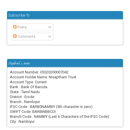
Subscribe To
Posts
Comments
அறக்கட்டளை
Account Number: 05520200007042
Account Holder Name: Nisaptham Trust
Account Type: Current
Bank : Bank Of Baroda
State : Tamil Nadu
District : Erode
Branch : Nambiyur
IFSC Code : BARB0NAMBIY (5th character is zero)
SWIFT Code: BARBINBBCOI
Branch Code : NAMBIY (Last 6 Characters of the IFSC Code)
City : Nambiyur