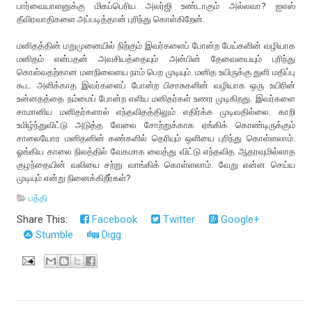
பார்வையாளனுக்கு மிகப்பெரிய அலர்ஜி உண்டாகும் அல்லவா? ஐஎஸ்
தீவிரவாதிகளை அப்படித்தான் புரிந்து கொள்கிறேன்.
மனிதத்தின் மறுமுனையில் நிற்கும் இவர்களைப் போன்ற பேய்களின் வழியாக
மனிதம் என்பதன் அவசியத்தையும் அன்பின் தேவையையும் புரிந்து
கொள்வதற்கான மனநிலையை நாம் பெற முடியும். மனித உயிருக்கு துளி மதிப்பு
கூட அளிக்காத இவர்களைப் போன்ற பிசாசுகளின் வழியாக ஒரு உயிரின்
உன்னதத்தை நம்மைப் போன்ற எளிய மனிதர்கள் உணர முடிகிறது. இவர்களை
சாமானிய மனிதர்களால் எந்தவிதத்திலும் எதிர்க்க முடிவதில்லை. காறி
உமிழ்ந்துவிட்டு அடுத்த வேலை சோற்றுக்காக ஏங்கிக் கொண்டிருக்கும்
சாலையோர மனிதனின் கண்களில் தெரியும் ஒளியை புரிந்து கொள்ளலாம்.
ஓங்கிய காலை நிலத்தில் வேகமாக வைத்து விட்டு எந்தவித ஆதரவுமில்லாத
குழந்தையின் வலியை சற்று வாங்கிக் கொள்ளலாம். வேறு என்ன செய்ய
முடியும் என்று நினைக்கிறீர்கள்?
பத்தி
Share This:
Facebook
Twitter
Google+
Stumble
Digg