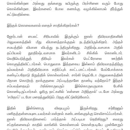
கொல்கின்றன அல்லது தங்களது உயிருக்கு பிரச்சினை வரும் போது
கொல்கின்றன. இவர்களைப் போல கணக்கு வழக்கில்லாமல் தீர்த்துக்
கட்டுவதில்லை.
இந்தக் கொலைகளால் எதைச் சாதிக்கிறார்கள்?
ஜோர்டான் பைலட் சிரியாவில் இருக்கும் ஐஎஸ் தீவிரவாதிகளின்
அலுவலகத்தின் மீது விமானத்தாக்குதல் நடத்தியிருக்கிறார். அந்தச்
சமயத்தில் விமான விபத்து நடந்திருக்கிறது. அதிர்ஷ்டவசமாக அதில்
தப்பியவர் துரதிர்ஷ்டவசமாக இவர்களிடம் சிக்கிக் கொண்டார்.
வெறியெடுத்துத் திரியும் இவர்கள் பெட்ரோலை ஊற்றிக்
கொளுத்திவிட்டார்கள். பொதுவாக இத்தகைய இஸ்லாம் தீவிரவாதத்திற்கு
நம்மவர்கள் அதிதீவிரமாக எதிர்ப்புக் காட்டமாட்டார்கள். மேம்போக்காக
கண்டிப்பதோடு நிறுத்திக் கொள்வார்கள். சார்லி ஹெப்டோ அலுவலகத்தின்
மீதான கொடூரத் தாக்குதலை அப்படித்தானே தாண்டி வந்தோம்? இந்தச்
சம்பவத்தையும் அங்கொருவரும் இங்கொருவருமாக பேசிக்
கொண்டிருப்பார்கள். ஓரிரு நாட்களில் ‘என்னை அறிந்தால்’ படமோ அல்லது
‘சமிதாப்’ படமோ மறைத்துவிடும். பிறகு விட்டுவிடுவோம்.
இதில் இன்னொரு விஷயமும் இருக்கிறது. சற்றேனும்
மனிதத்தன்மையுடையவர்கள் என்றால் கண்டனங்களுக்கு செவிசாய்ப்பார்கள்.
ஐஎஸ் தீவிரவாதிகளைப் பார்த்தால் அப்படியா தெரிகிறது? எவரது
சப்தங்களையும் காதில் வாங்கிக் கொள்ளாமல் கொன்றபடியே முன்னேறும்