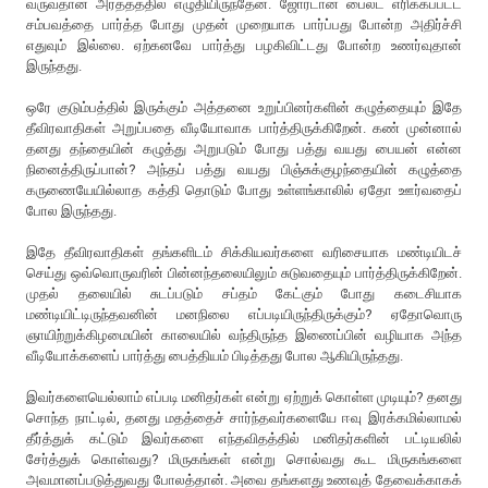
வருவதான அர்த்தத்தில் எழுதியிருந்தேன். ஜோர்டான் பைலட் எரிக்கப்பட்ட
சம்பவத்தை பார்த்த போது முதன் முறையாக பார்ப்பது போன்ற அதிர்ச்சி
எதுவும் இல்லை. ஏற்கனவே பார்த்து பழகிவிட்டது போன்ற உணர்வுதான்
இருந்தது.
ஒரே குடும்பத்தில் இருக்கும் அத்தனை உறுப்பினர்களின் கழுத்தையும் இதே
தீவிரவாதிகள் அறுப்பதை வீடியோவாக பார்த்திருக்கிறேன். கண் முன்னால்
தனது தந்தையின் கழுத்து அறுபடும் போது பத்து வயது பையன் என்ன
நினைத்திருப்பான்? அந்தப் பத்து வயது பிஞ்சுக்குழந்தையின் கழுத்தை
கருணையேயில்லாத கத்தி தொடும் போது உள்ளங்காலில் ஏதோ ஊர்வதைப்
போல இருந்தது.
இதே தீவிரவாதிகள் தங்களிடம் சிக்கியவர்களை வரிசையாக மண்டியிடச்
செய்து ஒவ்வொருவரின் பின்னந்தலையிலும் சுடுவதையும் பார்த்திருக்கிறேன்.
முதல் தலையில் சுடப்படும் சப்தம் கேட்கும் போது கடைசியாக
மண்டியிட்டிருந்தவனின் மனநிலை எப்படியிருந்திருக்கும்? ஏதோவொரு
ஞாயிற்றுக்கிழமையின் காலையில் வந்திருந்த இணைப்பின் வழியாக அந்த
வீடியோக்களைப் பார்த்து பைத்தியம் பிடித்தது போல ஆகியிருந்தது.
இவர்களையெல்லாம் எப்படி மனிதர்கள் என்று ஏற்றுக் கொள்ள முடியும்? தனது
சொந்த நாட்டில், தனது மதத்தைச் சார்ந்தவர்களையே ஈவு இரக்கமில்லாமல்
தீர்த்துக் கட்டும் இவர்களை எந்தவிதத்தில் மனிதர்களின் பட்டியலில்
சேர்த்துக் கொள்வது? மிருகங்கள் என்று சொல்வது கூட மிருகங்களை
அவமானப்படுத்துவது போலத்தான். அவை தங்களது உணவுத் தேவைக்காகக்