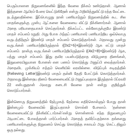
பெரும்பாலான நிறுவனங்களில் இந்த வேலை நீக்கம் உண்டுதான். ஆனால்
இத்தனை ஆயிரம் பேரை வெட்டுகிறேன் என்று அறிவித்துவிட்டு ரத்த வேட்டை
நடத்துவதில்லை. இப்பொழுது நான் பணியாற்றும் நிறுவனத்தில் கூட சில
மாதங்களுக்கு முன்பு ஆட்களை வேலையை விட்டு நீக்கினார்கள். ஆனால்
அதை மரியாதையாகச் செய்தார்கள். நீக்கப்பட்ட எல்லோருக்குமே இரண்டு
மாதச் சம்பளம் உறுதி. அது போக அந்தப் பணியாளர் பணியாற்றிய ஒவ்வொரு
வருடத்திற்கும் இரண்டு மாதச் சம்பளம் கொடுத்தார்கள். அதாவது மூன்று
வருடங்கள் பணியாற்றியிருந்தால் {(3x2=6)+இரண்டு} ஆக எட்டு மாதச்
சம்பளம். நான்கு வருடங்கள் பணியாற்றியிருந்தால் {(4x2=8)+இரண்டு} ஆக,
பத்து மாதச் சம்பளம். இது தவிர பயன்படுத்தாத விடுமுறை தினங்கள்,
இதுவரையிலுமான போனஸ் என பணம் கொடுத்து அனுப்பி வைத்தார்கள்.
அதைவிட முக்கியம் சத்தம் வெளியில் வரவில்லை. விடுப்புக் கடிதத்தில்
(Relieving Letter)இரண்டு மாதம் தள்ளி தேதி போட்டுக் கொடுத்தார்கள்.
அதாவது இன்றைய தினம் வேலையைவிட்டு அனுப்புவதாக இருந்தால் பிப்ரவரி
22 என்பதுதான் அவரது கடைசி வேலை நாள் என்று குறித்துக்
கொடுப்பார்கள்.
இன்னொரு நிறுவனத்தில் நேர்முகத் தேர்வை எதிர்கொள்ளும் போது தான்
இன்னமும் வேலையில் இருப்பதாகச் சொல்லி பேசலாம். ‘தன்னை
வேலையைவிட்டு நீக்கிவிட்டார்கள்’என்று சொன்னால் எந்த நிறுவனமும்
அடிமாட்டை போலத்தான் பார்ப்பார்கள். அதைத் தவிர்ப்பதற்காக தங்களது
பணியாளர்களுக்கு நிறுவனம் செய்து கொடுத்த சகாயம் அது. கெட்டதிலும்
ஒரு நல்லது.