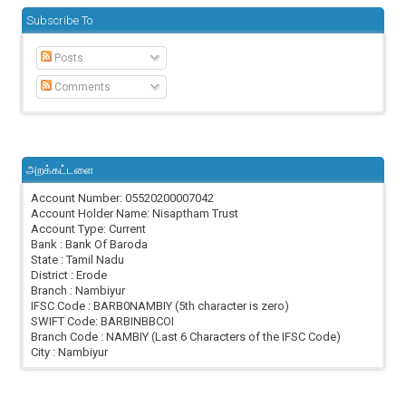
Subscribe To
Posts
Comments
அறக்கட்டளை
Account Number: 05520200007042
Account Holder Name: Nisaptham Trust
Account Type: Current
Bank : Bank Of Baroda
State : Tamil Nadu
District : Erode
Branch : Nambiyur
IFSC Code : BARB0NAMBIY (5th character is zero)
SWIFT Code: BARBINBBCOI
Branch Code : NAMBIY (Last 6 Characters of the IFSC Code)
City : Nambiyur