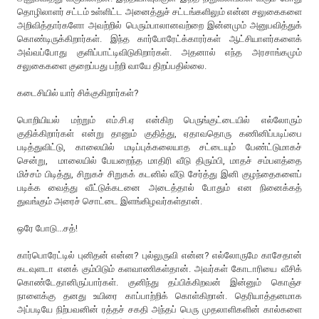
தொழிலாளர் சட்டம் உள்ளிட்ட அனைத்துச் சட்டங்களிலும் என்ன சலுகைகளை
அறிவித்தார்களோ அவற்றில் பெரும்பாலானவற்றை இன்னமும் அனுபவித்துக்
கொண்டிருக்கிறார்கள். இந்த கார்போரேட்க்காரர்கள் ஆட்சியாளர்களைக்
அவ்வப்போது குளிப்பாட்டிவிடுகிறார்கள். அதனால் எந்த அரசாங்கமும்
சலுகைகளை குறைப்பது பற்றி வாயே திறப்பதில்லை.
கடைசியில் யார் சிக்குகிறார்கள்?
பொறியியல் மற்றும் எம்.சி.ஏ என்கிற பெருங்குட்டையில் எல்லோரும்
குதிக்கிறார்கள் என்று தானும் குதித்து, ஏதாவதொரு கணினிப்படிப்பை
படித்துவிட்டு, காலையில் மடிப்புக்கலையாத சட்டையும் பேண்ட்டுமாகச்
சென்று, மாலையில் பேயறைந்த மாதிரி வீடு திரும்பி, மாதச் சம்பளத்தை
மிச்சம் பிடித்து, சிறுகச் சிறுகக் கடனில் வீடு சேர்த்து இனி குழந்தைகளைப்
படிக்க வைத்து வீட்டுக்கடனை அடைத்தால் போதும் என நினைக்கத்
துவங்கும் அரைச் சொட்டை இளங்கிழவர்கள்தான்.
ஒரே போடு...சத்!
கார்பொரேட்டில் புனிதன் என்ன? புல்லுருவி என்ன? எல்லோருமே காசேதான்
கடவுளடா எனக் கும்பிடும் களவாணிகள்தான். அவர்கள் கோடாரியை வீசிக்
கொண்டேதானிருப்பார்கள். குனிந்து தப்பிக்கிறவன் இன்னும் கொஞ்ச
நாளைக்கு தனது உயிரை காப்பாற்றிக் கொள்கிறான். தெரியாத்தனமாக
அப்படியே நிற்பவனின் ரத்தச் சகதி அந்தப் பெரு முதலாளிகளின் கால்களை