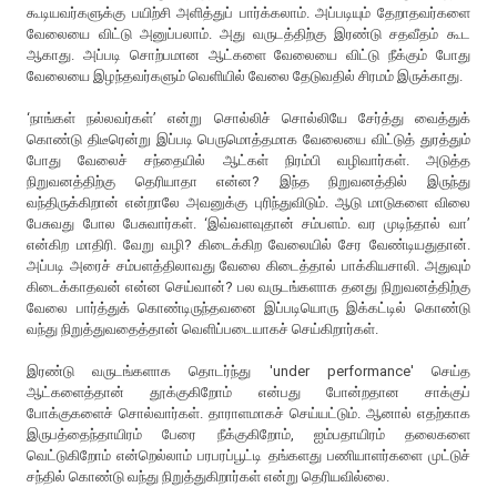
கூடியவர்களுக்கு பயிற்சி அளித்துப் பார்க்கலாம். அப்படியும் தேறாதவர்களை
வேலையை விட்டு அனுப்பலாம். அது வருடத்திற்கு இரண்டு சதவீதம் கூட
ஆகாது. அப்படி சொற்பமான ஆட்களை வேலையை விட்டு நீக்கும் போது
வேலையை இழந்தவர்களும் வெளியில் வேலை தேடுவதில் சிரமம் இருக்காது.
‘நாங்கள் நல்லவர்கள்’ என்று சொல்லிச் சொல்லியே சேர்த்து வைத்துக்
கொண்டு திடீரென்று இப்படி பெருமொத்தமாக வேலையை விட்டுத் துரத்தும்
போது வேலைச் சந்தையில் ஆட்கள் நிரம்பி வழிவார்கள். அடுத்த
நிறுவனத்திற்கு தெரியாதா என்ன? இந்த நிறுவனத்தில் இருந்து
வந்திருக்கிறான் என்றாலே அவனுக்கு புரிந்துவிடும். ஆடு மாடுகளை விலை
பேசுவது போல பேசுவார்கள். ‘இவ்வளவுதான் சம்பளம். வர முடிந்தால் வா’
என்கிற மாதிரி. வேறு வழி? கிடைக்கிற வேலையில் சேர வேண்டியதுதான்.
அப்படி அரைச் சம்பளத்திலாவது வேலை கிடைத்தால் பாக்கியசாலி. அதுவும்
கிடைக்காதவன் என்ன செய்வான்? பல வருடங்களாக தனது நிறுவனத்திற்கு
வேலை பார்த்துக் கொண்டிருந்தவனை இப்படியொரு இக்கட்டில் கொண்டு
வந்து நிறுத்துவதைத்தான் வெளிப்படையாகச் செய்கிறார்கள்.
இரண்டு வருடங்களாக தொடர்ந்து 'under performance' செய்த
ஆட்களைத்தான் தூக்குகிறோம் என்பது போன்றதான சாக்குப்
போக்குகளைச் சொல்வார்கள். தாராளமாகச் செய்யட்டும். ஆனால் எதற்காக
இருபத்தைந்தாயிரம் பேரை நீக்குகிறோம், ஐம்பதாயிரம் தலைகளை
வெட்டுகிறோம் என்றெல்லாம் பரபரப்பூட்டி தங்களது பணியாளர்களை முட்டுச்
சந்தில் கொண்டு வந்து நிறுத்துகிறார்கள் என்று தெரியவில்லை.