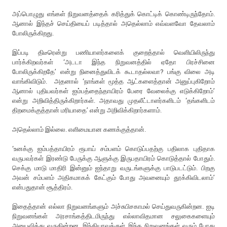
அப்பொழுது எங்கள் நிறுவனத்தைக் கரித்துக் கொட்டிக் கொண்டிருந்தோம்.
ஆனால் இந்தச் செய்தியைப் படித்தால் அதெல்லாம் எவ்வளவோ தேவலாம்
போலிருக்கிறது.
இப்படி திடீரென்று பணியாளர்களைக் குறைத்தால் வெளியிலிருந்து
பார்க்கிறவர்கள் ‘அடடா இந்த நிறுவனத்தில் ஏதோ பிரச்சினை
போலிருக்கிறதே’ என்று நினைத்துவிடக் கூடாதல்லவா? பங்கு விலை அடி
வாங்கிவிடும். அதனால் ‘நாங்கள் மூத்த ஆட்களைத்தான் அனுப்புகிறோம்
ஆனால் புதியவர்கள் ஐம்பத்தைந்தாயிரம் பேரை வேலைக்கு எடுக்கிறோம்’
என்று அறிவித்திருக்கிறார்கள். அதாவது முதலீட்டாளர்களிடம் ‘தங்களிடம்
திறமைக்குத்தான் மரியாதை’ என்று அறிவிக்கிறார்களாம்.
அதெல்லாம் இல்லை. எளிமையான கணக்குத்தான்.
‘உனக்கு ஐம்பத்தாயிரம் ரூபாய் சம்பளம் கொடுப்பதற்கு பதிலாக புதிதாக
வருபவர்கள் இரண்டு பேருக்கு ஆளுக்கு இருபதாயிரம் கொடுத்தால் போதும்.
செக்கு மாடு மாதிரி இன்னும் ஐந்தாறு வருடங்களுக்கு பாடுபடட்டும். பிறகு
அவன் சம்பளம் அதிகமாகக் கேட்கும் போது அவனையும் தூக்கிவிடலாம்’
என்பதுதான் சூத்திரம்.
இதைத்தான் எல்லா நிறுவனங்களும் அச்சுபிசகாமல் செய்துவருகின்றன. ஐடி
நிறுவனங்கள் அரசாங்கத்திடமிருந்து எல்லாவிதமான சலுகைகளையும்
அனுபவித்து வருகின்றன. இந்தியாவுக்குள் இந்த நிறுவனங்கள் வரும் போது