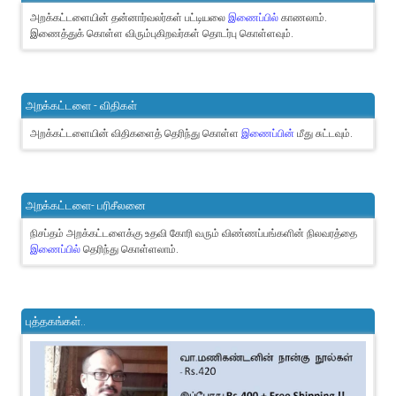
அறக்கட்டளையின் தன்னார்வலர்கள் பட்டியலை
இணைப்பில்
காணலாம்.
இணைத்துக் கொள்ள விரும்புகிறவர்கள் தொடர்பு கொள்ளவும்.
அறக்கட்டளை - விதிகள்
அறக்கட்டளையின் விதிகளைத் தெரிந்து கொள்ள
இணைப்பின்
மீது சுட்டவும்.
அறக்கட்டளை- பரிசீலனை
நிசப்தம் அறக்கட்டளைக்கு உதவி கோரி வரும் விண்ணப்பங்களின் நிலவரத்தை
இணைப்பில்
தெரிந்து கொள்ளலாம்.
புத்தகங்கள்..