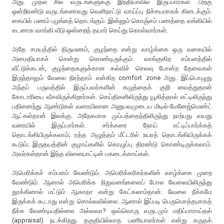
அது. முதல் சில வருடங்களுக்கு இந்தியாவில் இருப்பார்கள். பிறகு
ஒன்றிரண்டு வருடங்களாவது வெளிநாட்டு வாய்ப்பு நிச்சயமாகக் கிடைக்கும்.
கையில் பணம் புழங்கத் தொடங்கும். இன்னும் கொஞ்சம் பணத்தை வங்கியில்
கடனாக வாங்கி வீடு ஒன்றைத் தயார் செய்து கொள்வார்கள்.
அதே சமயத்தில் திருமணம், குழந்தை என்று வாழ்க்கை ஒரு வகையில்
அமைதியாகச் சென்று கொண்டிருக்கும். வாங்குகிற சம்பளத்தில்
வீட்டுக்கடன், குழந்தைகளுக்கான கல்விச் செலவு போன்ற தேவைகள்
இருந்தாலும் வேலை நிரந்தரம் என்கிற comfort zone அது. இப்பொழுது
அந்தப் பருவத்தில் இருப்பவர்களின் கழுத்தைக் குறி வைத்துதான்
கோடாரியை வீசவிருக்கிறார்கள். செய்திகளிலிருந்து யூகித்தால் எட்டிலிருந்து
பதினைந்து ஆண்டுகள் வரையிலான அனுபவமுடைய மிடில்-மேனேஜ்மெண்ட்
ஆட்கள்தான் இலக்கு. அநேகமாக முப்பத்தைந்திலிருந்து நாற்பது வயது
வரையில் இருப்பார்கள். சர்க்கரை நோய் எட்டிப்பார்க்கத்
தொடங்கியிருக்கலாம்; ரத்த அழுத்தம் மீட்டரில் உயரத் தொடங்கியிருக்கக்
கூடும்; இருதயத்தின் குழாய்களில் கொழுப்பு திரண்டு கொண்டிருக்கலாம்.
அவர்கள்தான் இந்த விளையாட்டின் பகடைக்காய்கள்.
அமெரிக்கச் சம்பளம் வேண்டும். அமெரிக்கரிகர்களின் வாழ்க்கை முறை
வேண்டும். ஆனால் அமெரிக்க நிறுவனங்களைப் போல வேலையிலிருந்து
தூக்கினால் மட்டும் ஆகாதா என்று கேட்கலாம்தான். வேலை நீக்கமே
இருக்கக் கூடாது என்று சொல்லவில்லை. ஆனால் இப்படி பெருமொத்தமாகத்
நீக்க வேண்டியதில்லை அல்லவா? ஒவ்வொரு வருடமும் மதிப்பாராய்தல்
(appraisal) நடக்கிறது. தகுதியில்லாத பணியாளர்கள் என்று கருதக்