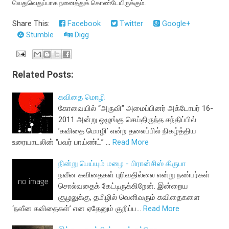
வெதுவெதுப்பாக நனைத்துக் கொண்டேயிருக்கும்.
Share This:
Facebook
Twitter
Google+
Stumble
Digg
Related Posts:
கவிதை மொழி
கோவையில் “அருவி” அமைப்பினர் அக்டோபர் 16-
2011 அன்று ஒழுங்கு செய்திருந்த சந்திப்பில்
’கவிதை மொழி’ என்ற தலைப்பில் நிகழ்த்திய
உரையாடலின் “பவர் பாய்ண்ட்” …
Read More
நின்று பெய்யும் மழை - பிரான்சிஸ் கிருபா
நவீன கவிதைகள் புரிவதில்லை என்று நண்பர்கள்
சொல்வதைக் கேட்டிருக்கிறேன். இன்றைய
சூழலுக்கு, தமிழில் வெளிவரும் கவிதைகளை
‘நவீன கவிதைகள்’ என ஏதேனும் குறிப்ப…
Read More