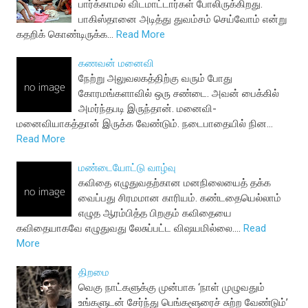
பார்க்காமல் விடமாட்டார்கள் போலிருக்கிறது.
பாகிஸ்தானை அடித்து துவம்சம் செய்வோம் என்று
கதறிக் கொண்டிருக்க…
Read More
கணவன் மனைவி
நேற்று அலுவலகத்திற்கு வரும் போது
கோரமங்களாவில் ஒரு சண்டை. அவன் பைக்கில்
அமர்ந்தபடி இருந்தான். மனைவி-
மனைவியாகத்தான் இருக்க வேண்டும். நடைபாதையில் நின…
Read More
மண்டையோட்டு வாழ்வு
கவிதை எழுதுவதற்கான மனநிலையைத் தக்க
வைப்பது சிரமமான காரியம். கண்டதையெல்லாம்
எழுத ஆரம்பித்த பிறகும் கவிதையை
கவிதையாகவே எழுதுவது லேசுப்பட்ட விஷயமில்லை.…
Read
More
திறமை
வெகு நாட்களுக்கு முன்பாக ‘நாள் முழுவதும்
உங்களுடன் சேர்ந்து பெங்களூரைச் சுற்ற வேண்டும்’