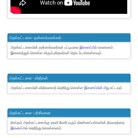
அறக்கட்டளை- தன்னார்வலர்கள்
அறக்கட்டளையின் தன்னார்வலர்கள் பட்டியலை
இணைப்பில்
காணலாம்.
இணைத்துக் கொள்ள விரும்புகிறவர்கள் தொடர்பு கொள்ளவும்.
அறக்கட்டளை - விதிகள்
அறக்கட்டளையின் விதிகளைத் தெரிந்து கொள்ள
இணைப்பின்
மீது சுட்டவும்.
அறக்கட்டளை- பரிசீலனை
நிசப்தம் அறக்கட்டளைக்கு உதவி கோரி வரும் விண்ணப்பங்களின் நிலவரத்தை
இணைப்பில்
தெரிந்து கொள்ளலாம்.