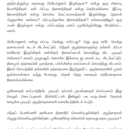
குடும்பத்துக்கு ஏதாவது பிரயோஜனம் இருக்குமா?’ என்று ஒரு வினாடி
யோசித்தேன். ஏன் அப்படி நினைத்தேன் என்று தெரியவில்லை. இப்படி
நினைத்தேன் என்று சொல்ல வெட்கமாகத்தான் இருக்கிறது. ஆனால்
அதுதானே உண்மை? அப்படித்தானே நினைத்தேன்? எல்லாவற்றிலும் ஒரு
பயன் இருக்குமா என்று பார்ப்பதற்கு மனம் பழகியிருக்கிறது. கேடுகெட்ட
மனம்.
பிரயோஜனம் என்று எப்படி அளந்து பார்ப்பது? அது ஒரு உயிர். வெற்று
தசையாகக் கூடக் கிடக்கட்டும். அந்தக் குழந்தைகளுக்கு தங்கள் அப்பா
உயிரோடு இருக்கிறார் என்கிறார் நினைப்பைக் கொடுத்து விட முடியும்
அல்லவா? காலம் முழுவதும் அசைவே இல்லாத ஜடமாகக் கூட கிடக்கட்டும்.
தினமும் தந்தையின் முகத்தை பார்க்கின்ற வாய்ப்பைக் கொடுத்து விடலாம்.
இளம் பிராயத்தில் தங்களின் தந்தையரை இழந்துவிட்ட குழந்தைகளின் முகம்
ஒவ்வொன்றாக வந்து போனது. அதன் பிறகு எதையும் எதிர்மறையாக
நினைக்கவில்லை.
முகேஷைக் காப்பாற்றிவிட முடியும். நம்மால் முயன்றதைச் செய்யலாம். இது
வெறும் அடைப்புதான். நீக்கிவிட்டால் இன்னும் பல வருடங்கள் அவரால்
உழைக்க முடியும். குழந்தைகளைக் கரையேற்றிவிடக் கூடும்.
அந்தப் பெண்மணி தனியாக திணறிக் கொண்டிருக்கிறார். குழந்தைகள்
அழுது கொண்டிருக்கின்றன. முகேஷூக்கு உங்களால் ஏதாவது உதவ முடியுமா?