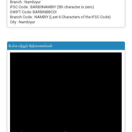
Branch : Nambiyur
IFSC Code : BARB0NAMBIY (5th character is zero)
SWIFT Code: BARBINBBCOI
Branch Code : NAMBIY (Last 6 Characters of the IFSC Code)
City : Nambiyur
பேச்சு மற்றும் நேர்காணல்கள்