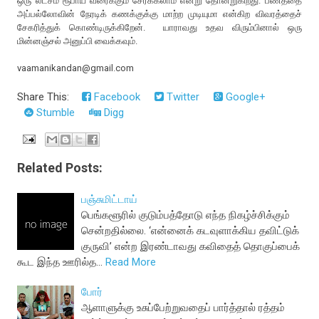
ஒரு லட்சம் ரூபாய் வரைக்கும் சேர்க்கலாம் என்று தோன்றுகிறது. பணத்தை
அப்பல்லோவின் நேரடிக் கணக்குக்கு மாற்ற முடியுமா என்கிற விவரத்தைச்
சேகரித்துக் கொண்டிருக்கிறேன். யாராவது உதவ விரும்பினால் ஒரு
மின்னஞ்சல் அனுப்பி வைக்கவும்.
vaamanikandan@gmail.com
Share This:
Facebook
Twitter
Google+
Stumble
Digg
Related Posts:
பஞ்சுமிட்டாய்
பெங்களூரில் குடும்பத்தோடு எந்த நிகழ்ச்சிக்கும்
சென்றதில்லை. ‘என்னைக் கடவுளாக்கிய தவிட்டுக்
குருவி’ என்ற இரண்டாவது கவிதைத் தொகுப்பைக்
கூட இந்த ஊரில்த…
Read More
போர்
ஆளாளுக்கு உசுப்பேற்றுவதைப் பார்த்தால் ரத்தம்