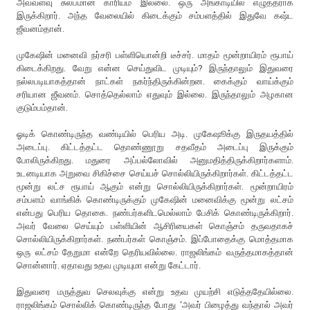
அவ்வளவு சுலபமான காரியம் இல்லை. ஒரு அங்காடியில் எழுத்தராக
இருக்கிறார். அந்த வேலையில் கிடைக்கும் சம்பளத்தில் இதுவே கஷ்ட
ஜீவனம்தான்.
முகேஷின் மனைவி நர்சரி பள்ளியொன்றி டீச்சர். மாதம் மூன்றாயிரம் ரூபாய்
கிடைக்கிறது. வேறு என்ன செய்துவிட முடியும்? இருந்தாலும் இதுவரை
நல்லபடியாகத்தான் நாட்கள் நகர்ந்திருக்கின்றன. கைக்கும் வாய்க்கும்
சரியான ஜீவனம். சொத்தெல்லாம் எதுவும் இல்லை. இருந்தாலும் அழகான
குடும்பம்தான்.
ஓடிக் கொண்டிருந்த வண்டியில் பெரிய அடி. முகேஷூக்கு இருதயத்தில்
அடைப்பு. கிட்டத்தட்ட தொண்ணூறு சதவீதம் அடைப்பு இருக்கும்
போலிருக்கிறது. மதுரை அப்பல்லோவில் அனுமதித்திருக்கிறார்களாம்.
உடனடியாக அறுவை சிகிச்சை செய்யச் சொல்லியிருக்கிறார்கள். கிட்டத்தட்ட
மூன்று லட்ச ரூபாய் ஆகும் என்று சொல்லியிருக்கிறார்கள். மூன்றாயிரம்
சம்பளம் வாங்கிக் கொண்டிருக்கும் முகேஷின் மனைவிக்கு மூன்று லட்சம்
என்பது பெரிய தொகை. நண்பர்களிடமெல்லாம் பேசிக் கொண்டிருக்கிறார்.
அவர் வேலை செய்யும் பள்ளியின் ஆசிரியைகள் கொஞ்சம் தருவதாகச்
சொல்லியிருக்கிறார்கள். நண்பர்கள் கொஞ்சம். இப்போதைக்கு மொத்தமாக
ஒரு லட்சம் தேறுமா என்றே தெரியவில்லை. ராஜலிங்கம் வருத்தமாகத்தான்
சொன்னார். ஏதாவது உதவ முடியுமா என்று கேட்டார்.
இதுவரை மருத்துவ செலவுக்கு என்று உதவ முயற்சி எடுத்ததேயில்லை.
ராஜலிங்கம் சொல்லிக் கொண்டிருந்த போது ‘அவர் பிழைத்து வந்தால் அவர்