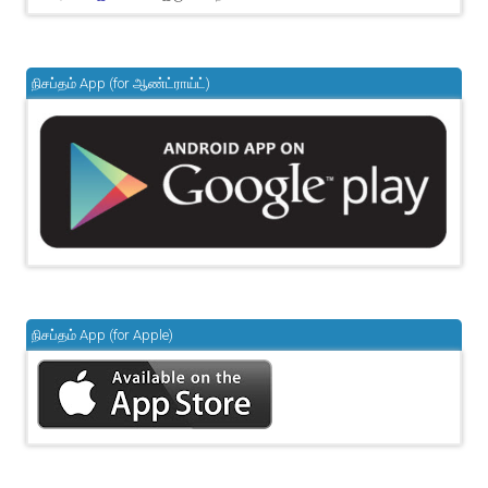
நிசப்தம் App (for ஆண்ட்ராய்ட்)
நிசப்தம் App (for Apple)