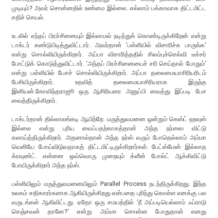
முடியும்? அவர் சொன்னதில் உண்மை இல்லை. எல்லாம் பக்காவாக திட்டமிட்ட
சதிச் செயல்.
உடலில் எந்தப் பிரச்சினையும் இல்லாமல் நடித்துக் கொண்டிருக்கிறேன் என்று
டாக்டர் கண்டுபிடித்துவிட்டார். அவர்தான் ‘பள்ளியில் விசாரிச்சு பாருங்க’
என்று சொல்லியிருக்கிறார். அப்பா விசாரித்ததில் சிலம்புச்செல்வி டீச்சர்
போட்டுக் கொடுத்துவிட்டார். ‘அந்தப் பிரச்சினையைச் சரி செய்தால் போதும்’
என்று பள்ளியில் பேசச் சொல்லியிருக்கிறார். அப்பா தலைமையாசிரியரிடம்
பேசியிருக்கிறார். உதவித் தலைமையாசிரியராக இருந்த
இனியன்.கோவிந்தராஜூ ஒரு ஆசிரியரை அனுப்பி வைத்து இப்படி பேச
வைத்திருக்கிறார்.
டாக்டர்தான் தில்லாலங்கடி ஆயிற்றே. மருத்துவமனை ஒன்றும் கெஸ்ட் ஹவுஸ்
இல்லை என்று புரிய வைப்பதற்காகத்தான் அந்த நர்ஸை விட்டு
கலாய்த்திருக்கிறார். அதனால்தான் அந்த நர்ஸ் வரும் போதெல்லாம் அம்மா
வெளியே போய்விடுவதாகத் திட்டமிட்டிருக்கிறார்கள். பேட்ஸ்மேன் இல்லாத
க்ரவுண்ட். என்னை ஒவ்வொரு முறையும் க்ளீன் போல்ட் ஆக்கிவிட்டு
போயிருக்கிறார் அந்த நர்ஸ்.
பள்ளியிலும் மருத்துவமனையிலும் Parallel Process நடந்திருக்கிறது. இந்த
உலகம் சதிகாரர்களாக ஆகியிருக்கிறது என்பதை புரிந்து கொள்ள எனக்கு பல
வருடங்கள் ஆகிவிட்டது. ஏதோ ஒரு சமயத்தில் ‘நீ அப்படியெல்லாம் ஃப்ராடு
செஞ்சவன் தானே?’ என்று அம்மா சொன்ன போதுதான் எனது