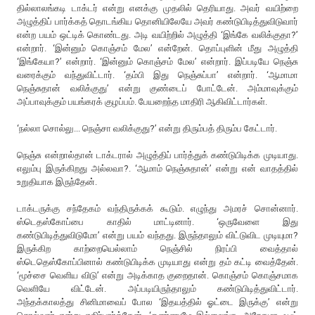
தில்லாலங்கடி டாக்டர் என்று எனக்கு முதலில் தெரியாது. அவர் வயிற்றை
அழுத்திப் பார்க்கத் தொடங்கிய தொனியிலேயே அவர் கண்டுபிடித்துவிடுவார்
என்ற பயம் ஒட்டிக் கொண்டது. அடி வயிற்றில் அழுத்தி ‘இங்கே வலிக்குதா?’
என்றார். ‘இன்னும் கொஞ்சம் மேல’ என்றேன். தொப்புளின் மீது அழுத்தி
‘இங்கேயா?’ என்றார். ‘இன்னும் கொஞ்சம் மேல’ என்றார். இப்படியே நெஞ்சு
வரைக்கும் வந்துவிட்டார். ‘தம்பி இது நெஞ்சுப்பா’ என்றார். ‘ஆமாமா
நெஞ்சுதான் வலிக்குது’ என்று குண்டைப் போட்டேன். அம்மாவுக்கும்
அப்பாவுக்கும் பயங்கரக் குழப்பம். பேயறைந்த மாதிரி ஆகிவிட்டார்கள்.
‘நல்லா சொல்லு... நெஞ்சா வலிக்குது?’ என்று திரும்பத் திரும்ப கேட்டார்.
நெஞ்சு என்றால்தான் டாக்டரால் அழுத்திப் பார்த்துக் கண்டுபிடிக்க முடியாது.
எலும்பு இருக்கிறது அல்லவா?. ‘ஆமாம் நெஞ்சுதான்’ என்று என் வாதத்தில்
உறுதியாக இருந்தேன்.
டாக்டருக்கு சந்தேகம் வந்திருக்கக் கூடும். எழுந்து அமரச் சொன்னார்.
ஸ்டெதஸ்கோப்பை காதில் மாட்டினார். ‘ஒருவேளை இது
கண்டுபிடித்துவிடுமோ’ என்று பயம் வந்தது. இருந்தாலும் விட்டுவிட முடியுமா?
இருக்கிற காற்றையெல்லாம் நெஞ்சில் நிரப்பி வைத்தால்
ஸ்டெதெஸ்கோப்பினால் கண்டுபிடிக்க முடியாது என்று தம் கட்டி வைத்தேன்.
‘மூச்சை வெளிய விடு’ என்று அடிக்காத குறைதான். கொஞ்சம் கொஞ்சமாக
வெளியே விட்டேன். அப்படியிருந்தாலும் கண்டுபிடித்துவிட்டார்.
அந்தக்காலத்து சினிமாவைப் போல ‘இதயத்தில் ஓட்டை இருக்கு’ என்று