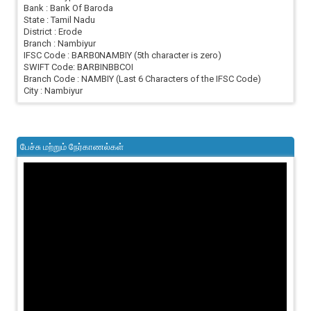
Bank : Bank Of Baroda
State : Tamil Nadu
District : Erode
Branch : Nambiyur
IFSC Code : BARB0NAMBIY (5th character is zero)
SWIFT Code: BARBINBBCOI
Branch Code : NAMBIY (Last 6 Characters of the IFSC Code)
City : Nambiyur
பேச்சு மற்றும் நேர்காணல்கள்