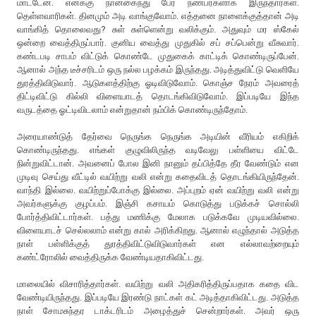
மாட்டேன். எனக்கு நான்கைந்து பேர் நண்பர்களாக இருந்தார்கள்.
தெள்ளவாரிகள். தினமும் அடி வாங்குவோம். எத்தனை நாளைக்குத்தான் அடி
வாங்கித் தொலைவது? சுள் சுள்ளென்று வலிக்கும். அதுவும் மர ஸ்கேல்
ஒன்றை வைத்திருப்பார். குனிய வைத்து முதுகில் சப் சப்பென்று வீசுவார்.
கண்டபடி சாபம் விட்டுக் கொண்டே முதுகைக் காட்டிக் கொண்டிருப்பேன்.
ஆனால் அந்த டீச்சரிடம் ஒரு நல்ல பழக்கம் இருந்தது. அடித்துவிட்டு வெளியே
துரத்திவிடுவார். ஆடுகளத்திற்கு ஓடிவிடுவோம். கொஞ்ச நேரம் அவரைத்
திட்டிவிட்டு கில்லி விளையாடத் தொடங்கிவிடுவோம். இப்படியே இந்த
வருடத்தை ஓட்டிவிடலாம் என்றுதான் நம்பிக் கொண்டிருந்தோம்.
அரையாண்டுத் தேர்வை நெருங்க நெருங்க அடியின் வீரியம் எகிறிக்
கொண்டிருந்தது. எங்கள் குழுவிலிருந்த வடிவேலு பள்ளியை விட்டே
நின்றுவிட்டான். அவனைப் போல இனி நானும் தப்பித்தே தீர வேண்டும் என
முடிவு செய்து வீட்டில் வயிற்று வலி என்று கதைவிடத் தொடங்கியிருந்தேன்.
வாந்தி இல்லை. வயிற்றுப்போக்கு இல்லை. அப்புறம் ஏன் வயிற்று வலி என்று
அவர்களுக்கு குழப்பம். இஞ்சி கசாயம் கொடுத்து படுக்கச் சொல்லி
போர்த்திவிட்டார்கள். பத்து மணிக்கு மேலாக படுக்கவே முடியவில்லை.
விளையாடச் செல்லலாம் என்று கால் அரிக்கிறது. ஆனால் எழுந்தால் அடுத்த
நாள் பள்ளிக்குத் துரத்திவிட்டுவிடுவார்கள் என எல்லாவற்றையும்
கண்ட்ரோலில் வைத்திருக்க வேண்டியதாகிவிட்டது.
மாலையில் விசாரித்தார்கள். வயிற்று வலி அதிகரித்திருப்பதாக கதை விட
வேண்டியிருந்தது. இப்படியே இரண்டு நாட்கள் கட் அடித்தாகிவிட்டது. அடுத்த
நாள் சோமசுந்தர டாக்டரிடம் அழைத்துச் சென்றார்கள். அவர் ஒரு