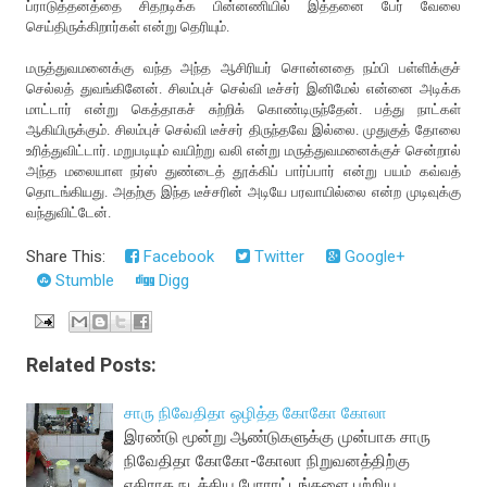
ப்ராடுத்தனத்தை சிதறடிக்க பின்னணியில் இத்தனை பேர் வேலை
செய்திருக்கிறார்கள் என்று தெரியும்.
மருத்துவமனைக்கு வந்த அந்த ஆசிரியர் சொன்னதை நம்பி பள்ளிக்குச்
செல்லத் துவங்கினேன். சிலம்புச் செல்வி டீச்சர் இனிமேல் என்னை அடிக்க
மாட்டார் என்று கெத்தாகச் சுற்றிக் கொண்டிருந்தேன். பத்து நாட்கள்
ஆகியிருக்கும். சிலம்புச் செல்வி டீச்சர் திருந்தவே இல்லை. முதுகுத் தோலை
உரித்துவிட்டார். மறுபடியும் வயிற்று வலி என்று மருத்துவமனைக்குச் சென்றால்
அந்த மலையாள நர்ஸ் துண்டைத் தூக்கிப் பார்ப்பார் என்று பயம் கவ்வத்
தொடங்கியது. அதற்கு இந்த டீச்சரின் அடியே பரவாயில்லை என்ற முடிவுக்கு
வந்துவிட்டேன்.
Share This:
Facebook
Twitter
Google+
Stumble
Digg
Related Posts:
சாரு நிவேதிதா ஒழித்த கோகோ கோலா
இரண்டு மூன்று ஆண்டுகளுக்கு முன்பாக சாரு
நிவேதிதா கோகோ-கோலா நிறுவனத்திற்கு
எதிராக நடத்திய போராட்டங்களை பற்றிய