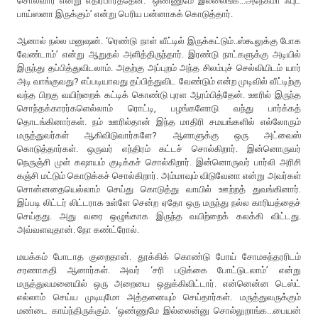
சொல்வார் என்று எதிர்பார்த்தேன். ‘ஒண்ணுமே இல்லைங்க...அநேகமா ஃபுட்
பாய்ஸனா இருக்கும்’ என்று பெரிய பன்னாகக் கொடுத்தார்.
ஆனால் நல்ல மனுஷன். ‘ரெண்டு நாள் வீட்டில் இருக்கட்டும்..ஸ்கூலுக்கு போக
வேண்டாம்’ என்று ஆறுதல் அளித்திருந்தார். இரண்டு நாட்களுக்கு அடியில்
இருந்து தப்பித்துவிடலாம். அதற்கு அப்புறம் அந்த சிலம்புச் செல்வியிடம் யார்
அடி வாங்குவது? எப்படியாவது தப்பித்துவிட வேண்டும் என்ற முடிவில் வீட்டிற்கு
வந்த பிறகு வயிற்றைக் கட்டிக் கொண்டு புரள ஆரம்பித்தேன். ஊரில் இருந்த
சொந்தக்காரர்களெல்லாம் ரொட்டி, பழங்களோடு வந்து பார்க்கத்
தொடங்கினார்கள். நம் ஊரில்தான் இந்த மாதிரி சமயங்களில் எல்லோரும்
மருத்துவர்கள் ஆகிவிடுவார்களே? ஆளாளுக்கு ஒரு அட்வைஸ்
கொடுத்தார்கள். ஒருவர் எந்திரம் கட்டச் சொல்கிறார். இன்னொருவர்
நெருஞ்சி முள் கஷாயம் குடிக்கச் சொல்கிறார். இன்னொருவர் பார்லி அரிசி
கஞ்சி மட்டும் கொடுக்கச் சொல்கிறார். அம்மாவும் விடுவேனா என்று அவர்கள்
சொன்னதையெல்லாம் செய்து கொடுத்து வாயில் ஊற்றத் துவங்கினார்.
இப்படி லிட்டர் லிட்டராக உள்ளே சென்ற ஏதோ ஒரு மருந்து நல்ல காரியத்தைச்
செய்தது. அது வரை ஒழுங்காக இருந்த வயிற்றைக் கலக்கி விட்டது.
அவ்வளவுதான். நோ கண்ட்ரோல்.
மயக்கம் போடாத குறைதான். தூக்கிக் கொண்டு போய் சோமசுந்தரரிடம்
சரணாகதி ஆனார்கள். அவர் ‘சரி படுக்கை போட்டுடலாம்’ என்று
மருத்துவமனையில் ஒரு அறையை ஒதுக்கிவிட்டார். என்னென்ன டெஸ்ட்
எல்லாம் செய்ய முடியுமோ அத்தனையும் செய்தார்கள். மருத்துவருக்கும்
மண்டை காய்ந்திருக்கும். ‘ஒண்ணுமே இல்லைன்னு சொல்லுறாங்க...பையன்