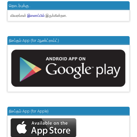
தொடர்புக்கு..
விவரங்கள்
இருக்கின்றன.
இணைப்பில்
நிசப்தம் App (for ஆண்ட்ராய்ட்)
நிசப்தம் App (for Apple)