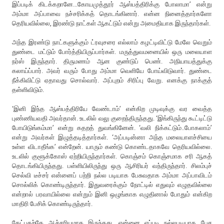
இப்படிக் கிடக்கறானே...கோயமுத்தூர் ஆஸ்பத்திரிக்கு போலாமா’ என்று
அம்மா அப்பாவை நச்சரிக்கத் தொடங்கினார். என்ன நினைத்தார்களோ
தெரியவில்லை, இரண்டு நாட்கள் ஆகட்டும் என்று அமைதியாக இருந்தார்கள்.
அந்த இரண்டு நாட்களுக்கும் ட்ரவுசரை எல்லாம் கழட்டிவிட்டு மேலே வெறும்
துண்டை மட்டும் போர்த்தியிருப்பார்கள். மருத்துவமனையில் ஒரு மலையாள
நர்ஸ் இருந்தார். திருமணம் ஆன குண்டுப் பெண். அநியாயத்துக்கு
கலாய்ப்பார். அவர் வரும் போது அம்மா வெளியே போய்விடுவார். துண்டை
நீக்கிவிட்டு ஏதாவது சொல்வார். அப்புறம் சிரிப்பு வேறு. எனக்கு நாக்குத்
தள்ளிவிடும்.
‘இனி இந்த ஆஸ்பத்திரியே வேண்டாம்’ என்கிற முடிவுக்கு வர வைத்த
புண்ணியவதி அவர்தான். உடலில் வலு குறைந்திருந்தது. ‘இங்கிருந்து கூட்டிட்டு
போயிடுங்கம்மா’ என்று கதறத் துவங்கினேன். ‘வலி நிக்கட்டும்..போகலாம்’
என்று அவர்கள் இழுத்தடித்தார்கள். ‘அப்படின்னா அந்த மலையாளச்சியை
உள்ள விடாதீங்க’ என்றேன். யாரும் கண்டு கொண்டதாகவே தெரியவில்லை.
உடலில் குளூக்கோஸ் ஏற்றியிருந்தார்கள். கொஞ்சம் கொஞ்சமாக சரி ஆகத்
தொடங்கியிருந்தது. பள்ளியிலிருந்து ஒரு ஆசிரியர் வந்திருந்தார். சிலம்புச்
செல்வி டீச்சர் என்னைப் பற்றி நல்ல படியாக பேசுவதாக அம்மா அப்பாவிடம்
சொல்லிக் கொண்டிருந்தார். இதுவரைக்கும் நோட்டில் எதுவும் எழுதவில்லை
என்றால் பரவாயில்லை என்றும் இனி ஒழுங்காக எழுதினால் போதும் என்கிற
மாதிரி பேசிக் கொண்டிருந்தார்.
கேட்பதற்கே ஆச்சரியமாக இருந்தது. என்னை எப்படி நல்லபடியாக பேச