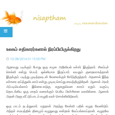
SKIP TO CONTENT
உலகம் சதிகாரர்களால் நிரம்பியிருக்கிறது
10/28/2014 01:15:00 PM
ஆறாவது படிக்கும் போது ஒரு சமூக அறிவியல் டீச்சர் இருந்தார். சிலம்புச்
செல்வி என்று பெயர். ஒல்லியாக இருப்பார். வயதும் குறைவாகத்தான்
இருக்கும். படித்து முடித்தவுடன் வேலைக்குச் சேர்ந்திருந்தார். அதனால் இந்த
டீச்சரை ஏய்த்துவிடலாம் என்று முடிவு செய்து வைத்திருந்தேன். ஆனால் அவர்
அப்படியெல்லாம் இல்லை.கடுகு. சுறுசுறுவென காரம் ஏறும். வகுப்பு
தொடங்கிய ஒரு மாதம் வரைக்கும் பெரிய பிரச்சினை வரவில்லை. ஆனால்
அதன் பிறகு வீட்டுப்பாடம் எழுதி வரச் சொல்லிவிடுவார்.
ஒரு பாடம் நடத்துவார். மறுநாள் அதற்கு கேள்வி பதில் எழுத வேண்டும்.
அந்தச் சமயத்தில் தினமும் எழுதுவது என்றால் வேப்பங்காய்தான். எழுதவே