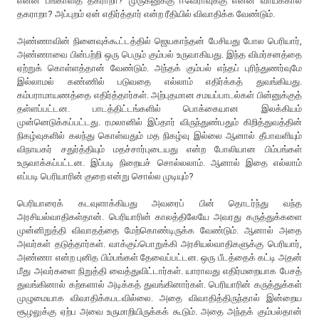
என்ன பங்காளித் தகராறா? முருகனுக்கு ஈவேராவுக்கு என்ன வாய்க்கால்
தகராறா? அப்புறம் ஏன் எதிர்த்தார் என்ற ரீதியில் விவாதிக்க வேண்டும்.
அண்ணாவின் நினைவுக்கூட்டத்தில் ஜெயகாந்தன் பேசியது போல பெரியார்,
அண்ணாவை பின்பற்றி ஒரு பெரும் கும்பல் உருவாகியது. இந்த விமர்சனத்தை
ஏற்றுக் கொள்ளத்தான் வேண்டும். அந்தக் கும்பல் எந்தப் புரிந்துணர்வுமே
இல்லாமல் கண்ணில் படுவதை எல்லாம் எதிர்க்கத் துவங்கியது.
கம்பராமாயணத்தை எதிர்த்தார்கள். அற்புதமான சமயப்பாடல்கள் பின்னுக்குத்
தள்ளப்பட்டன. பாடத்திட்டங்களில் பொக்கையான இலக்கியம்
முன்னெடுக்கப்பட்டது. ரமலானில் இப்தார் விருந்துண்பதும் கிறித்துவத்தின்
நிகழ்வுகளில் கலந்து கொள்வதும் மத நிகழ்வு இல்லை ஆனால் தீபாவளியும்
விநாயகர் சதுர்த்தியும் மதச்சார்புடையது என்ற போலியான பிம்பங்கள்
உருவாக்கப்பட்டன. இப்படி நிறையச் சொல்லலாம். ஆனால் இதை எல்லாம்
எப்படி பெரியாரின் குறை என்று சொல்ல முடியும்?
பெரியாரைக் கடவுளாக்கியது அவரைப் பின் தொடர்ந்து வந்த
அரசியல்வாதிகள்தான். பெரியாரின் காலத்திலேயே அவரது கருத்துக்களை
முன்னிறுத்தி விவாதத்தை மேற்கொண்டிருக்க வேண்டும். ஆனால் அதை
அவர்கள் தடுத்தார்கள். வாக்குப்பொறுக்கி அரசியல்வாதிகளுக்கு பெரியார்,
அண்ணா என்ற புனித பிம்பங்கள் தேவைப்பட்டன. ஒரு பீடத்தைக் கட்டி அதன்
மீது அவர்களை நிறுத்தி வைத்துவிட்டார்கள். யாராவது எதிர்மறையாக பேசத்
துவங்கினால் கற்களால் அடிக்கத் துவங்கினார்கள். பெரியாரின் கருத்துக்கள்
முழுமையாக விவாதிக்கபடவில்லை. அதை விவாதித்திருந்தால் இன்றைய
சூழலுக்கு ஏற்ப அவை உருமாறியிருக்கக் கூடும். அதை அந்தக் கும்பல்தான்