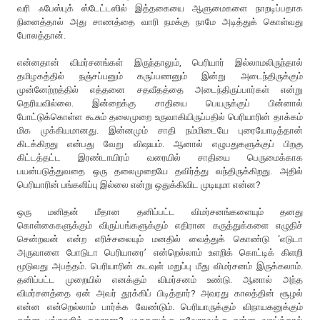
வரி ஃபேஸ்புக் ஸ்டேட்டஸில் இத்தகையை ஆளுமைகளை நாறடிப்பதாக
நினைத்தால் அது சாணத்தை வாரி நமக்கு நாமே அடித்துக் கொள்வது
போலத்தான்.
என்னதான் விமர்சனங்கள் இருந்தாலும், பெரியார் இல்லாமலிருந்தால்
தமிழகத்தில் நஞ்சப்பனும் கருப்பணனும் இன்று அடைந்திருக்கும்
முன்னேற்றத்தில் எத்தனை சதவீதத்தை அடைந்திருப்பார்கள் என்று
தெரியவில்லை. இன்றைக்கு சாதியை பெயருக்குப் பின்னால்
போட்டுக்கொள்ள கூசும் தலைமுறை உருவாகியிருப்பதில் பெரியாரின் தாக்கம்
மிக முக்கியமானது. இன்னமும் சாதி நம்மிடையே புரையோடித்தான்
கிடக்கிறது என்பது வேறு விஷயம். ஆனால் எழுபதுகளுக்குப் பிறகு
கிட்டத்தட்ட இரண்டாயிரம் வரையில் சாதியை பெருமைக்காக
பயன்படுத்துவதை ஒரு தலைமுறையே தவிர்த்து வந்திருக்கிறது. அதில்
பெரியாரின் பங்களிப்பு இல்லை என்று ஒதுக்கிவிட முடியுமா என்ன?
ஒரு மனிதன் மீதான தனிப்பட்ட விமர்சனங்களையும் தனது
கொள்கைகளுக்கும் விருப்பங்களுக்கும் எதிரான கருத்துக்களை எழுதிச்
சென்றவன் என்ற எரிச்சலையும் மனதில் வைத்துக் கொண்டு ‘எடுடா
அருவாளை போடுடா பெரியாரை’ என்றெல்லாம் உளறிக் கொட்டிக் கிளறி
மூடுவது அபத்தம். பெரியாரின் கடவுள் மறுப்பு மீது விமர்சனம் இருக்கலாம்.
தனிப்பட்ட முறையில் எனக்கும் விமர்சனம் உண்டு. ஆனால் அந்த
விமர்சனத்தை ஏன் அவர் தூக்கிப் பிடித்தார்? அவரது காலத்தின் சூழல்
என்ன என்றெல்லாம் பார்க்க வேண்டும். பெரியாருக்கும் விநாயகனுக்கும்