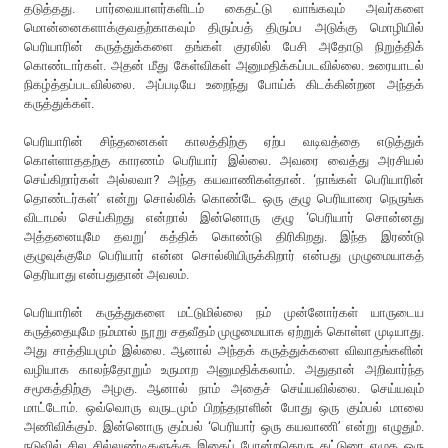
தடுத்தது. பார்வையாளர்களிடம் கைதட்டு வாங்கவும் அவர்களை
மொன்னைகளாக்குவதற்காகவும் திரும்பத் திரும்ப அடுக்கு மொழியில்
பெரியாரின் கருத்துக்களை தங்கள் குரலில் பேசி அதோடு நிறுத்திக்
கொண்டார்கள். அதன் மீது கேள்விகள் அனுமதிக்கப்படவில்லை. உரையாடல்
நிகழ்த்தப்படவில்லை. அப்படியே உறைந்து போய்க் கிடக்கின்றன அந்தக்
கருத்துக்கள்.
பெரியாரின் சிந்தனைகள் காலத்திற்கு ஏற்ப வடிவத்தை எடுத்துக்
கொள்ளாததற்கு காரணம் பெரியார் இல்லை. அவரை வைத்து அரசியல்
செய்கிறார்கள் அல்லவா? அந்த கயவாணிகள்தான். ‘நாங்கள் பெரியாரின்
தொண்டர்கள்’ என்று சொல்லிக் கொண்டே ஒரு குழு பெரியாரை நெருங்க
விடாமல் செய்கிறது என்றால் இன்னொரு குழு ‘பெரியார் சொன்னது
அத்தனையுமே தவறு’ கத்திக் கொண்டு திரிகிறது. இந்த இரண்டு
குழுவுக்குமே பெரியார் என்ன சொல்லியிருக்கிறார் என்பது முழுமையாகத்
தெரியாது என்பதுதான் அவலம்.
பெரியாரின் கருத்துகளை மட்டுமில்லை நம் முன்னோர்கள் யாருடைய
கருத்தையுமே நம்மால் நூறு சதவீதம் முழுமையாக ஏற்றுக் கொள்ள முடியாது.
அது சாத்தியமும் இல்லை. ஆனால் அந்தக் கருத்துக்களை விவாதங்களின்
வழியாக காலந்தோறும் உருமாற அனுமதிக்கலாம். அதுதான் அறிவார்ந்த
சமூகத்திற்கு அழகு. ஆனால் நாம் அதைச் செய்யவில்லை. செய்யவும்
மாட்டோம். ஒவ்வொரு வருடமும் பிறந்தநாளின் போது ஒரு கும்பல் மாலை
அணிவிக்கும். இன்னொரு கும்பல் ‘பெரியார் ஒரு கயவாணி’ என்று எழுதும்.
நடுவில் சில சில்லுண்டிகளுக்கு இதைப் போன்றதொரு கட்டுரை எழுத ஒரு