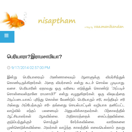
SKIP TO CONTENT
பெரியாரா?இராமசாமியா?
9/17/2014 02:57:00 PM
இன்று பெரியாரையும் அண்ணாவையும் ஆளாளுக்கு விமர்சித்துக்
கொண்டிருக்கிறார்கள். அதை விமர்சனம் என்று கூடச் சொல்ல முடியாது.
வசை. பெரியாரின் ஏதாவது ஒரு வரியை எடுத்துக் கொண்டு ‘அப்படிச்
சொன்னவன்தானே ராமசாமி?’ என்று எழுதுகிறார்கள். ஒரு விஷயத்தை
அடிப்படையாகப் புரிந்து கொள்ள வேண்டும். பெரியாரும் சரி; காந்தியும் சரி
அல்லது அம்பேத்கரும் சரி- தங்களது செயல்பாட்டின் வழியாக தனிப்பட்ட
வாழ்வில் எந்தப் பலனையும் அனுபவிக்காதவர்கள். பிற்காலத்தில்
ஆட்சியாளர்கள் ஆகவில்லை. அதிகாரத்தைக் கைப்பற்றவில்லை.
குடும்பத்துக்குச் சொத்துச் சேர்க்கவில்லை. வாரிசுகளை
முன்னெடுக்கவில்லை. அவர்கள் வாழ்ந்த காலத்தில் எவையெல்லாம் தவறு