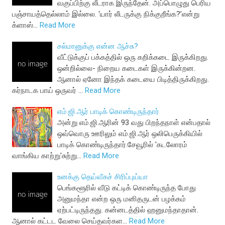
வகுப்பிற்கு லீடராக இருந்தேன். அப்பொழுது பெரிய
பஞ்சாயத்தெல்லாம் இல்லை. ‘யார் லீடருக்கு நிக்குறீங்க?’என்று
க்ளாஸ்…
Read More
சல்மானுக்கு என்ன ஆச்சு?
வீட்டுக்குப் பக்கத்தில் ஒரு கறிக்கடை இருக்கிறது.
ஒன்றில்லை- நிறைய கடைகள் இருக்கின்றன.
ஆனால் ஏனோ இந்தக் கடையை பிடித்திருக்கிறது.
கர்நாடக பாய் ஒருவர் …
Read More
எம்.ஜி.ஆர் பாடிக் கொண்டிருந்தார்
அன்று எம்.ஜி.ஆரின் 93 வது பிறந்தநாள் என்பதால்
ஒவ்வொரு ஊரிலும் எம்.ஜி.ஆர் ஒலிபெருக்கியில்
பாடிக் கொண்டிருந்தார்.சேவூரில் 'கடலோரம்
வாங்கிய காற்று'சுற்று…
Read More
உனக்கு தெய்வீகச் சிரிப்புய்யா
பெங்களூரில் வீடு கட்டிக் கொண்டிருந்த போது
அனுமந்தா என்ற ஒரு மனிதருடன் பழக்கம்
ஏற்பட்டிருந்தது. கன்னடத்தில் ஹனுமந்தாதான்.
ஆனால் கட்டட வேலை செய்தவர்கள…
Read More