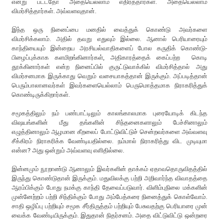
என்று பட்டதோ அதையெல்லாம் எதிர்த்தார்கள். அதையெல்லாம்
விமர்சித்தார்கள். அவ்வளவுதான்.
இந்த ஒரு நினைப்பை மனதில் வைத்துக் கொண்டு அவர்களை
விமர்சிக்கலாம். அதில் தவறு எதுவும் இல்லை. ஆனால் பெரியாரையும்
காந்தியையும் இன்றைய அரசியல்வாதிகளைப் போல கருதிக் கொண்டு-
பிழைப்புக்காக களமிறங்கினார்கள், அதிகாரத்தைக் கைப்பற்ற கொடி
தூக்கினார்கள் என்ற நினைப்பில் குருட்டுவாக்கில் விமர்சித்தால் அது
விமர்சனமாக இருக்காது வெறும் வசையாகத்தான் இருக்கும். அப்படித்தான்
பெரும்பாலானவர்கள் இவர்களையெல்லாம் பெருமொத்தமாக நிராகரித்துக்
கொண்டிருக்கிறார்கள்.
சமூகத்திலும் நம் பண்பாட்டிலும் காலங்காலமாக புரையோடிக் கிடந்த
விஷயங்களின் மீது தங்களின் சிந்தனைகளாலும் பேச்சினாலும்
எழுத்தினாலும் ஆழமான கீறலைப் போட்டுவிட்டுச் சென்றவர்களை அவ்வளவு
சீக்கிரம் நிராகரிக்க வேண்டியதில்லை. நம்மால் நிராகரித்து விட முடியுமா
என்ன? அது ஒன்றும் அவ்வளவு எளிதில்லை.
இன்னமும் நூறாண்டு ஆனாலும் இவர்களின் தாக்கம் ஏதாவதொருவிதத்தில்
இருந்து கொண்டுதான் இருக்கும். மதுவிலக்கு பற்றி அறிவார்ந்த விவாதத்தை
ஆரம்பிக்கும் போது நமக்கு காந்தி தேவைப்படுவார். விளிம்புநிலை மக்களின்
முன்னேற்றம் பற்றி சிந்திக்கும் போது அம்பேத்கரை நினைத்துக் கொள்வோம்.
சாதி ஒழிப்பு பற்றியும் சமூக சீர்திருத்தம் பற்றியும் பேசுவதற்கு பெரியாரை முன்
வைக்க வேண்டியிருக்கும். இதுதான் நிதர்சனம். அதை விட்டுவிட்டு ஒன்றரை