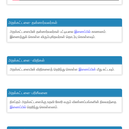
அறக்கட்டளை- தன்னார்வலர்கள்
அறக்கட்டளையின் தன்னார்வலர்கள் பட்டியலை
இணைப்பில்
காணலாம்.
இணைத்துக் கொள்ள விரும்புகிறவர்கள் தொடர்பு கொள்ளவும்.
அறக்கட்டளை - விதிகள்
அறக்கட்டளையின் விதிகளைத் தெரிந்து கொள்ள
இணைப்பின்
மீது சுட்டவும்.
அறக்கட்டளை- பரிசீலனை
நிசப்தம் அறக்கட்டளைக்கு உதவி கோரி வரும் விண்ணப்பங்களின் நிலவரத்தை
இணைப்பில்
தெரிந்து கொள்ளலாம்.