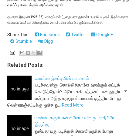
வாய்ப்பு கிடைக்கும். அவ்வளவுதான்.
குடிஅரசு இதழின்(1925-26) தொகுப்புகள் (மூன்று தொகுதிகள்) பிடிஎஃப் வடிவில் இருக்கின்றன.
தேவைப்படுபவர்கள் மின்னஞ்சலில் தொடர்பு கொண்டால் அனுப்பி வைக்கிறேன்.
Share This:
Facebook
Twitter
Google+
Stumble
Digg
Related Posts:
வெள்ளாஞ்சட்டியின் மாமனார்
'படிச்சவன்னு சொல்லித்தானே உனக்குக் கட்டிக்
கொடுத்தோம்? அயோக்கியத்தனம் பண்ணுறியா?’
என்றபடி அந்த கழுமுண்டராயன் குத்திய போது
வெள்ளாஞ்சட்டிக்கு மூச்சு ஒ…
Read More
மண்டைக்குள் என்னமோ ஊர்வது மாதிரியே
இருக்கு...
ஒன்பதாவது படித்துக் கொண்டிருந்த போது