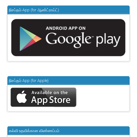
நிசப்தம் App (for ஆண்ட்ராய்ட்)
நிசப்தம் App (for Apple)
கல்வி உதவிக்கான விண்ணப்பம்