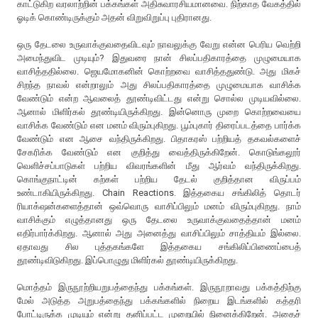
காட்டுகிற வரலாற்றின் பக்கங்கள் அதிசுவாரசியமானவை. நிற்காத வேகத்தில்
ஓடிக் கொண்டிருக்கும் அதன் விறுவிறுப்பு புதிரானது.
ஒரு தேடலை உருவாக்குவதைவிடவும் நாவலுக்கு வேறு என்ன பெரிய வெற்றி
அமைந்துவிட முடியும்? இதுவரை நான் சிலப்பதிகாரத்தை முழுமையாக
வாசித்ததில்லை. ஜெயமோகனின் கொற்றவை வாசித்ததுண்டு. அது மிகச்
சிறந்த நாவல் என்றாலும் அது சிலப்பதிகாரத்தை முழுமையாக வாசிக்க
வேண்டும் என்ற ஆவலைத் தூண்டிவிட்டது என்று சொல்ல முடியவில்லை.
ஆனால் மிளிர்கல் தூண்டியிருக்கிறது. இன்னொரு முறை கொற்றவையை
வாசிக்க வேண்டும் என மனம் விரும்புகிறது. பூம்புகார் திரைப்படத்தை பார்க்க
வேண்டும் என ஆசை வந்திருக்கிறது. பிதாகரஸ் பற்றியத் தகவல்களைச்
சேகரிக்க வேண்டும் என குறித்து வைத்திருக்கிறேன். கொடுங்கலூர்
வெளிச்சப்பாடுகள் பற்றிய விவரங்களின் மீது ஆர்வம் வந்திருக்கிறது.
கொங்குநாட்டின் கற்கள் பற்றிய தேடல் குறித்தான விருப்பம்
உண்டாகியிருக்கிறது. Chain Reactions. இத்தகைய சங்கிலித் தொடர்
ரியாக்‌ஷன்களைத்தான் ஒவ்வொரு வாசிப்பிலும் மனம் விரும்புகிறது. நாம்
வாசிக்கும் எழுத்தானது ஒரு தேடலை உருவாக்குவதைத்தான் மனம்
எதிர்பார்க்கிறது. ஆனால் அது அனைத்து வாசிப்பிலும் சாத்தியம் இல்லை.
ஏதாவது சில புத்தகங்களே இத்தகைய சங்கிலிப்பிணைப்பைத்
தூண்டிவிடுகிறது. இப்பொழுது மிளிர்கல் தூண்டியிருக்கிறது.
மொத்தம் இருநூற்றியறுபத்தைந்து பக்கங்கள். இருநூறாவது பக்கத்திற்கு
மேல் அடுத்த அறுபத்தைந்து பக்கங்களில் நிறைய இடங்களில் கத்தரி
போட்டிருக்க முடியும் என்று தனிப்பட்ட முறையில் நினைக்கிறேன். அதைச்