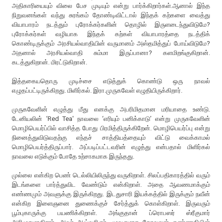
அதிகாரியையும் விலை பேச முடியும் என்று பார்க்கிறார்கள்.ஆனால் இந்த
நிறுவனங்கள் வந்து சுரங்கம் தோண்டிவிட்டால் இந்தக் கற்களை வைத்து
வியாபாரம் நடத்தும் புரோக்கர்களின் தொழில் இருளடைந்துவிடுமே?
புரோக்கர்கள் வழியாக இந்தக் கற்கள் வியாபாரத்தை நடத்திக்
கொண்டிருக்கும் அரசியல்வாதியின் வருமானம் அஸ்தமித்துப் போய்விடுமே?
அதனால் அரசியல்வாதி சும்மா இருப்பானா? களமிறங்குகிறான்.
கடத்துகிறான். மிரட்டுகிறான்.
இத்தகையதொரு முடிச்சை எடுத்துக் கொண்டு ஒரு நாவல்
எழுதப்பட்டிருக்கிறது. மிளிர்கல். இரா.முருகவேள் எழுதியிருக்கிறார்.
முருகவேளின் எழுத்து மீது எனக்கு அபரிமிதமான மரியாதை உண்டு.
டேனியலின் ‘Red Tea' நாவலை ‘எரியும் பனிக்காடு’ என்று முருகவேளின்
மொழிபெயர்ப்பில் வாசித்த போது பிரமித்திருக்கிறேன். மொழிபெயர்ப்பு என்று
நினைத்துவிடுவதற்கு எந்தச் சாத்தியத்தையும் விட்டு வைக்காமல்
மொழிபெயர்த்திருப்பார். அப்படிப்பட்டவரின் எழுத்து என்பதால் மிளிர்கல்
நாவலை எடுக்கும் போதே உற்சாகமாக இருந்தது.
முல்லை என்கிற பெண் டெல்லியிலிருந்து வருகிறாள். சிலப்பதிகாரத்தில் வரும்
இடங்களை பார்த்துவிட வேண்டும் என்கிறாள். அதை ஆவணமாக்கும்
எண்ணமும் அவளுக்கு இருக்கிறது. இடதுசாரி இயக்கத்தில் இருக்கும் நவீன்
என்கிற இளைஞனை துணைக்குச் சேர்த்துக் கொள்கிறாள். இருவரும்
பூம்புகாருக்கு பயணிக்கிறாள். அங்குதான் ப்ரொபஸர் ஸ்ரீகுமார்