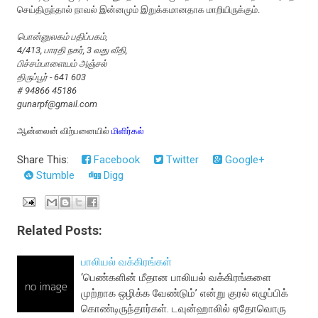
செய்திருந்தால் நாவல் இன்னமும் இறுக்கமானதாக மாறியிருக்கும்.
பொன்னுலகம் பதிப்பகம்,
4/413, பாரதி நகர், 3 வது வீதி,
பிச்சம்பாளையம் அஞ்சல்
திருப்பூர் - 641 603
# 94866 45186
gunarpf@gmail.com
ஆன்லைன் விற்பனையில்
மிளிர்கல்
Share This:
Facebook
Twitter
Google+
Stumble
Digg
Related Posts:
பாலியல் வக்கிரங்கள்
‘பெண்களின் மீதான பாலியல் வக்கிரங்களை
முற்றாக ஒழிக்க வேண்டும்’ என்று குரல் எழுப்பிக்
கொண்டிருந்தார்கள். டவுன்ஹாலில் ஏதோவொரு