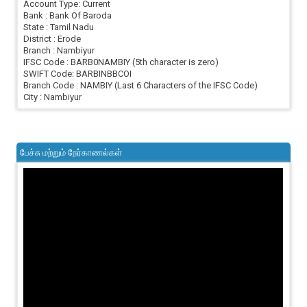
Account Type: Current
Bank : Bank Of Baroda
State : Tamil Nadu
District : Erode
Branch : Nambiyur
IFSC Code : BARB0NAMBIY (5th character is zero)
SWIFT Code: BARBINBBCOI
Branch Code : NAMBIY (Last 6 Characters of the IFSC Code)
City : Nambiyur
பேச்சு மற்றும் நேர்காணல்கள்