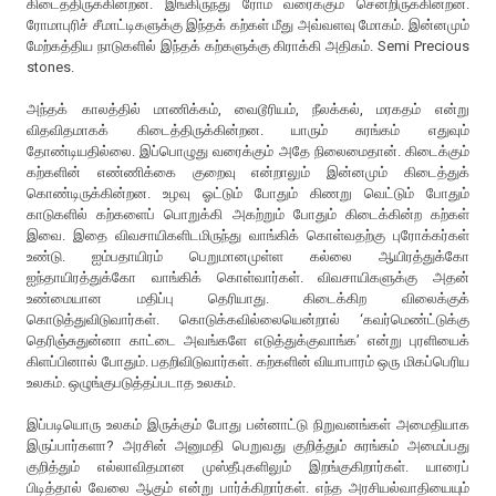
கிடைத்திருக்கின்றன. இங்கிருந்து ரோம் வரைக்கும் சென்றிருக்கின்றன.
ரோமாபுரிச் சீமாட்டிகளுக்கு இந்தக் கற்கள் மீது அவ்வளவு மோகம். இன்னமும்
மேற்கத்திய நாடுகளில் இந்தக் கற்களுக்கு கிராக்கி அதிகம். Semi Precious
stones.
அந்தக் காலத்தில் மாணிக்கம், வைடூரியம், நீலக்கல், மரகதம் என்று
விதவிதமாகக் கிடைத்திருக்கின்றன. யாரும் சுரங்கம் எதுவும்
தோண்டியதில்லை. இப்பொழுது வரைக்கும் அதே நிலைமைதான். கிடைக்கும்
கற்களின் எண்ணிக்கை குறைவு என்றாலும் இன்னமும் கிடைத்துக்
கொண்டிருக்கின்றன. உழவு ஓட்டும் போதும் கிணறு வெட்டும் போதும்
காடுகளில் கற்களைப் பொறுக்கி அகற்றும் போதும் கிடைக்கின்ற கற்கள்
இவை. இதை விவசாயிகளிடமிருந்து வாங்கிக் கொள்வதற்கு புரோக்கர்கள்
உண்டு. ஐம்பதாயிரம் பெறுமானமுள்ள கல்லை ஆயிரத்துக்கோ
ஐந்தாயிரத்துக்கோ வாங்கிக் கொள்வார்கள். விவசாயிகளுக்கு அதன்
உண்மையான மதிப்பு தெரியாது. கிடைக்கிற விலைக்குக்
கொடுத்துவிடுவார்கள். கொடுக்கவில்லையென்றால் ‘கவர்மெண்ட்டுக்கு
தெரிஞ்சுதுன்னா காட்டை அவங்களே எடுத்துக்குவாங்க’ என்று புரளியைக்
கிளப்பினால் போதும். பதறிவிடுவார்கள். கற்களின் வியாபாரம் ஒரு மிகப்பெரிய
உலகம். ஒழுங்குபடுத்தப்படாத உலகம்.
இப்படியொரு உலகம் இருக்கும் போது பன்னாட்டு நிறுவனங்கள் அமைதியாக
இருப்பார்களா? அரசின் அனுமதி பெறுவது குறித்தும் சுரங்கம் அமைப்பது
குறித்தும் எல்லாவிதமான முஸ்தீபுகளிலும் இறங்குகிறார்கள். யாரைப்
பிடித்தால் வேலை ஆகும் என்று பார்க்கிறார்கள். எந்த அரசியல்வாதியையும்