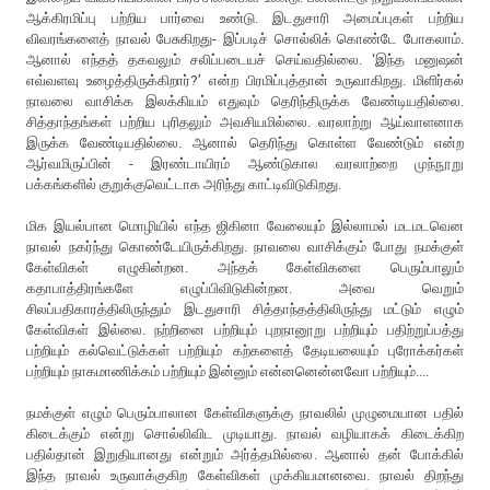
ஆக்கிரமிப்பு பற்றிய பார்வை உண்டு. இடதுசாரி அமைப்புகள் பற்றிய
விவரங்களைத் நாவல் பேசுகிறது- இப்படிச் சொல்லிக் கொண்டே போகலாம்.
ஆனால் எந்தத் தகவலும் சலிப்படையச் செய்வதில்லை. ‘இந்த மனுஷன்
எவ்வளவு உழைத்திருக்கிறார்?’ என்ற பிரமிப்புத்தான் உருவாகிறது. மிளிர்கல்
நாவலை வாசிக்க இலக்கியம் எதுவும் தெரிந்திருக்க வேண்டியதில்லை.
சித்தாந்தங்கள் பற்றிய புரிதலும் அவசியமில்லை. வரலாற்று ஆய்வாளனாக
இருக்க வேண்டியதில்லை. ஆனால் தெரிந்து கொள்ள வேண்டும் என்ற
ஆர்வமிருப்பின் - இரண்டாயிரம் ஆண்டுகால வரலாற்றை முந்நூறு
பக்கங்களில் குறுக்குவெட்டாக அரிந்து காட்டிவிடுகிறது.
மிக இயல்பான மொழியில் எந்த ஜிகினா வேலையும் இல்லாமல் மடமடவென
நாவல் நகர்ந்து கொண்டேயிருக்கிறது. நாவலை வாசிக்கும் போது நமக்குள்
கேள்விகள் எழுகின்றன. அந்தக் கேள்விகளை பெரும்பாலும்
கதாபாத்திரங்களே எழுப்பிவிடுகின்றன. அவை வெறும்
சிலப்பதிகாரத்திலிருந்தும் இடதுசாரி சித்தாந்தத்திலிருந்து மட்டும் எழும்
கேள்விகள் இல்லை. நற்றினை பற்றியும் புறநானூறு பற்றியும் பதிற்றுப்பத்து
பற்றியும் கல்வெட்டுக்கள் பற்றியும் கற்களைத் தேடியலையும் புரோக்கர்கள்
பற்றியும் நாகமாணிக்கம் பற்றியும் இன்னும் என்னனென்னவோ பற்றியும்....
நமக்குள் எழும் பெரும்பாலான கேள்விகளுக்கு நாவலில் முழுமையான பதில்
கிடைக்கும் என்று சொல்லிவிட முடியாது. நாவல் வழியாகக் கிடைக்கிற
பதில்தான் இறுதியானது என்றும் அர்த்தமில்லை. ஆனால் தன் போக்கில்
இந்த நாவல் உருவாக்குகிற கேள்விகள் முக்கியமானவை. நாவல் திறந்து