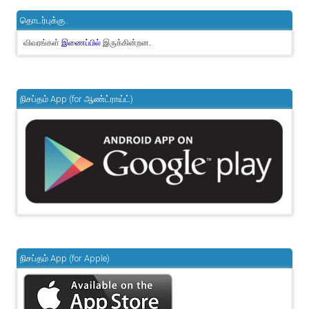
தொடர்புக்கு..
விவரங்கள்
இருக்கின்றன.
இணைப்பில்
நிசப்தம் App (for ஆண்ட்ராய்ட்)
நிசப்தம் App (for Apple)