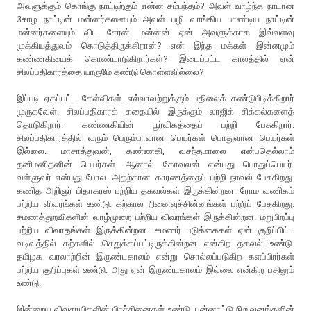
அவளுக்கும் கொங்கு நாட்டிற்கும் என்ன சம்பந்தம்? அவள் வாழ்ந்த நாடான
சோழ நாட்டின் மன்னர்களையும் அவள் பழி வாங்கிய பாண்டிய நாட்டின்
மன்னர்களையும் விட சேரன் மன்னன் ஏன் அவளுக்காக இவ்வளவு
முக்கியத்துவம் கொடுத்திருக்கிறான்? ஏன் இந்த மக்கள் இன்னமும்
கண்ணகியைக் கொண்டாடுகிறார்கள்? இடைப்பட்ட காலத்தில் ஏன்
சிலப்பதிகாரத்தை யாருமே கண்டு கொள்ளவில்லை?
இப்படி ஏகப்பட்ட கேள்விகள். எல்லாவற்றுக்கும் பதிலைக் கண்டுபிடிக்கிறார்
முருகவேள். சிலப்பதிகாரக் கதையில் இருக்கும் லாஜிக் சிக்கல்களைத்
தொடுகிறார். கண்ணகியின் பூர்விகத்தைப் பற்றி பேசுகிறார்.
சிலப்பதிகாரத்தில் வரும் பெரும்பாலான பெயர்கள் பொதுவான பெயர்கள்
இல்லை. மாசாத்துவன், கண்ணகி, வசந்தமாலை என்பதெல்லாம்
தனிமனிதனின் பெயர்கள். ஆனால் கோவலன் என்பது பொதுப்பெயர்.
வள்ளுவர் என்பது போல. அதற்கான காரணத்தைப் பற்றி நாவல் பேசுகிறது.
கணித அறிஞர் பிதாகரஸ் பற்றிய தகவல்கள் இருக்கின்றன. ரோம வணிகம்
பற்றிய விவரங்கள் உண்டு. கற்கால நினைவுச்சின்னங்கள் பற்றிப் பேசுகிறது.
சமணத்துறவிகளின் வாழ்முறை பற்றிய விவரங்கள் இருக்கின்றன. மறுபிறப்பு
பற்றிய விவாதங்கள் இருக்கின்றன. சமணர் படுக்கைகள் ஏன் குறிப்பிட்ட
வடிவத்தில் கற்களில் செதுக்கப்பட்டிருக்கின்றன என்கிற தகவல் உண்டு.
தமிழக வரலாற்றின் இருண்டகாலம் என்று சொல்லப்படுகிற களப்பிரர்கள்
பற்றிய குறிப்புகள் உண்டு. அது ஏன் இருண்டகாலம் இல்லை என்கிற பதிலும்
உண்டு.
இன்றைய விவசாயிகளின் பிரச்சினைகள் உண்டு. பன்னாட்டு நிறுவனங்களின்