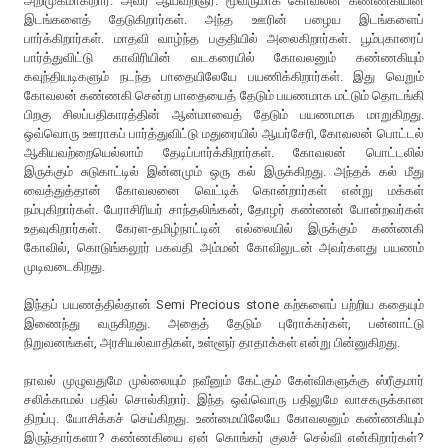
அறிமுகமாகிறார். அவர் ஆய்வறிஞர். மூவருமாக கோவலன் கண்ணகியின்
இடங்களைத் தேடுகிறார்கள். அந்த ஊரின் பழைய இடங்களைப்
பார்க்கிறார்கள். மாதவி வாழ்ந்த பகுதியில் அலைகிறார்கள். பூம்புகாரைப்
பார்த்துவிட்டு காவிரியின் வடகரையில் கோவலனும் கண்ணகியும்
கவுந்தியடிகளும் நடந்த பாதையிலேயே பயணிக்கிறார்கள். இது வெறும்
கோவலன் கண்ணகி சென்ற பாதையைத் தேடும் பயணமாக மட்டும் தொடங்கி
பிறகு சிலப்பதிகாரத்தின் ஆன்மாவைத் தேடும் பயணமாக மாறுகிறது.
ஒவ்வொரு ஊராகப் பார்த்துவிட்டு மதுரையில் ஆயர்சேரி, கோவலன் பொட்டல்
ஆகியவற்றையெல்லாம் தேடிப்பார்க்கிறார்கள். கோவலன் பொட்டலில்
இருக்கும் சுடுகாட்டில் இன்னமும் ஒரு கல் இருக்கிறது. அந்தக் கல் மீது
வைத்துத்தான் கோவலனை வெட்டிக் கொன்றார்கள் என்று மக்கள்
நம்புகிறார்கள். பேராசிரியர் சாந்தலிங்கன், தோழர் கண்ணன் போன்றவர்கள்
உதவுகிறார்கள். கேரள-தமிழ்நாட்டின் எல்லையில் இருக்கும் கண்ணகி
கோவில், கொடுங்கலூர் பகவதி அம்மன் கோவிலுடன் அவர்களது பயணம்
முடிவடைகிறது.
இந்தப் பயணத்தில்தான் Semi Precious stone கற்களைப் பற்றிய கதையும்
இணைந்து வருகிறது. அதைத் தேடும் புரோக்கர்கள், பன்னாட்டு
நிறுவனங்கள், அரசியல்வாதிகள், உள்ளூர் தாதாக்கள் என்று பின்னுகிறது.
நாவல் முழுவதுமே முல்லையும் நவீனும் கேட்கும் கேள்விகளுக்கு ஸ்ரீகுமார்
சலிக்காமல் பதில் சொல்கிறார். இந்த ஒவ்வொரு பதிலுமே வாசகருக்கான
திறப்பு. யோசிக்கச் செய்கிறது. உண்மையிலேயே கோவலனும் கண்ணகியும்
இருந்தார்களா? கண்ணகியை ஏன் கொங்கர் குலச் செல்வி என்கிறார்கள்?