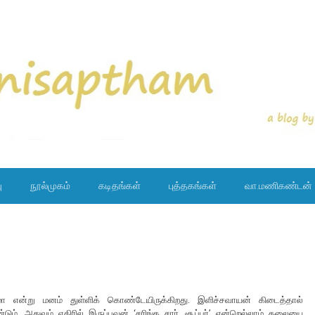
ு
நூல்முகம்
கடிதங்கள்
புத்தகங்கள்
வா.மணிகண்டன்
மா என்று மனம் துள்ளிக் கொண்டேயிருக்கிறது. இளிச்சவாயன் கிடைத்தால்
. அதுவும் எதிரில் இருப்பவன் ‘சரிங்க சார்...சூப்பர்’ என்றெல்லாம் தலையை