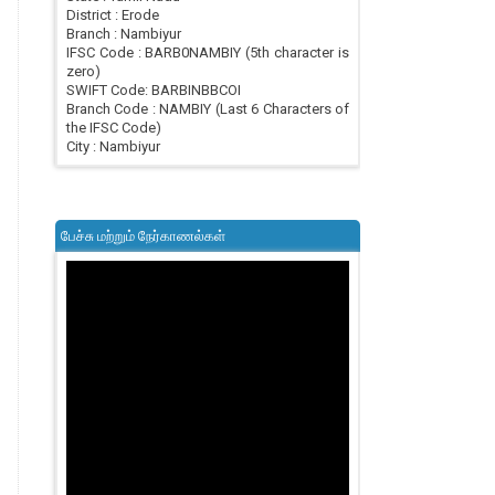
District : Erode
Branch : Nambiyur
IFSC Code : BARB0NAMBIY (5th character is
zero)
SWIFT Code: BARBINBBCOI
Branch Code : NAMBIY (Last 6 Characters of
the IFSC Code)
City : Nambiyur
பேச்சு மற்றும் நேர்காணல்கள்