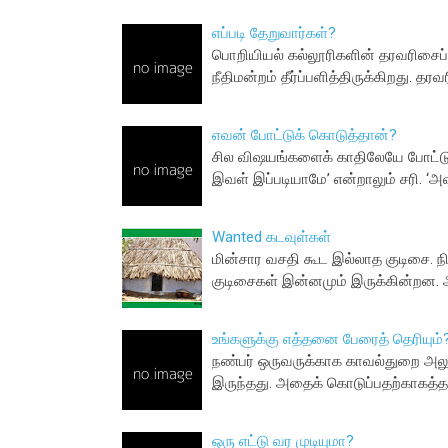
எப்படி தேறுவார்கள்?
பொறியியல் கல்லூரிகளின் தரவரிசைப
நீதிமன்றம் தீர்ப்பளித்திருக்கிறது. 
எவன் போட்டுக் கொடுத்தான்?
சில விஷயங்களைக் காதிலேயே போட்டுக
இவள் இப்படியாமே’ என்றாலும் சரி. ‘அ
Wanted கடவுள்கள்
மின்சார வசதி கூட இல்லாத குடிசை. ந
குடிசைகள் இன்னமும் இருக்கின்றன.
உங்களுக்கு எத்தனை பேரைத் தெரியும்
நண்பர் ஒருவருக்காக காவல்துறை அலுவல
இருந்தது. அதைக் கொடுப்பதற்காகத்த
ஒரு எட்டு வர முடியுமா?