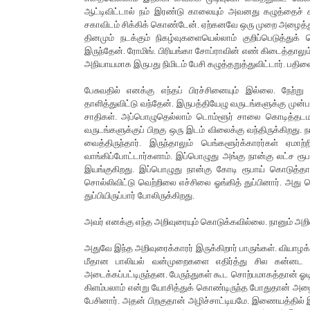
ஆட்டிவிட்டால் நம் இரண்டு காலையும் அவனது கழுத்தைச் ச
சகாவிடம் சிக்கிக் கொண்டேன். ஏற்கனவே ஒரு முறை அழைத்துப் 
தினமும் நடக்கும் நிகழ்வுகளையெல்லாம் குறிப்பெடுத்த
இருந்தேன். ரோமிங். பிரியங்கா சோப்ராவின் எண் கிடைத்தாலும் 
அநியாயமாக இருபது நிமிடம் பேசி கழுத்தறுத்துவிட்டார். பதி
பேசுவதில் எனக்கு எந்தப் பிரச்சினையும் இல்லை. நேற்ற
தாளித்துவிட்டு வந்தேன். இருபத்தியேழு வருடங்களுக்கு மு
சாதிகள். அப்பொழுதெல்லாம் டொம்ளூர் சாலை கொடித்தடம
வருடங்களுக்குப் பிறகு ஒரு இடம் விலைக்கு வந்திருக்கிறது.
வைத்திருந்தார். இருந்தாலும் பெங்களூர்க்காரர்கள் ஏ
வாங்கிப்போட்டார்களாம். இப்பொழுது அங்கு நான்கு லட்ச ரூப
இயங்குகிறது. இப்பொழுது நான்கு கோடி ரூபாய் கொடுத்தாலும
சொல்லிவிட்டு வெற்றிலை எச்சிலை ஓங்கித் துப்பினார். அது 
துப்பியிருப்பார் போலிருக்கிறது.
அவர் எனக்கு எந்த அறிவுரையும் கொடுக்கவில்லை. நானும் அறி
அதுவே இந்த அறிவுரைக்காரர் இருக்கிறார் பாருங்கள். வியாழக
மீதான பாலியல் வன்முறைகளை எதிர்த்து சில கன்னட அம
அடைக்கப்பட்டிருந்தன. பேருந்துகள் கூட சொற்பமாகத்தான் ஓ
கிளம்பலாம் என்று யோசித்துக் கொண்டிருந்த போதுதான் அழைத்
பேசினார். அதன் பிறகுதான் அழிச்சாட்டியமே. இணையத்தில் 