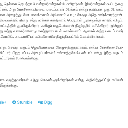
்து, நெல்லை ஜெயந்தா போன்றவர்கள்தான் பேசுகிறார்கள். இவர்கள்தான் கூட்டத்தை
றார்கள். அது பிரச்சினையில்லை. படைப்பாளர் அரங்கம் என்று தனியாக ஒரு அரங்கம்
ிகளை அழைத்து பேச வைக்கலாம் அல்லவா? வா.மு.கோமு அதே ஊர்க்காரர்தான்.
ையத்தில் நின்று சற்று உரக்கக் கத்தினால் பெருமாள் முருகனுக்கு காதில் விழும்.
ட்டத்தில் குடியிருக்கிறார். கவிஞர் மகுடேஸ்வரன் திருப்பூரில் வசிக்கிறார். இன்னும்
 அழைத்து வந்து வாசகர்களோடு கலந்துரையாடச் சொல்லலாம். ஆனால் அந்த படைப்பாளர்
னோடும், பாடலாசிரியர் கபிலனோடும் திருப்திப்பட்டுக் கொள்கிறார்கள்.
ியாது. சென்ற வருடம் ஜெயமோகனை அழைத்திருந்தார்கள். என்ன பிரச்சினையோ-
ிட்டார். பிறகு எப்படி அழைப்பார்கள்? சங்காத்தமே வேண்டாம் என்று இந்த வருடம்
்டார்கள் போலிருக்கிறது.
காக எழுத்தாளர்கள் வந்து கொண்டிருக்கிறார்கள் என்று அறிவித்துவிட்டு கபிலன்
இருக்கிறது.
le+
Stumble
Digg