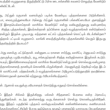
த்தில் எழுதுவதை நிறுத்திவிட்டு அச்சு ஊடகங்களில் கவனம் செலுத்த வேண்டும்
்லிவிட்டேன்.
த்து, அப்துல் ரகுமான் வரைக்கும் படிக்க வேண்டிய புத்தகங்களை அடுக்கினார்.
யோ, வைரமுத்துவையோ அல்லது அப்துல் ரகுமானின் பங்களிப்பையோ குறைத்துச்
‘நீ இதையெல்லாம்தான் வாசிக்க வேண்டும்’ என்று வலியுறுத்துவது வன்புணர்வு
ந்த புத்தகங்கள், இவர்கள்தான் நம்பிக்கை தரும் எழுத்தாளர்கள் என்றெல்லாம்
ொன்றும் இருக்க முடியாது. எத்தனை லட்சம் புத்தகங்கள் கொட்டிக் கிடக்கின்றன?
்தால் பட்டியல் எழுதலாம். வாங்கி வைத்திருக்கிற புத்தகங்களில் வெறும் இருபது
ந்தவிதத்தில் நியாயம்?
து எனக்கு மட்டும்தான். என்னுடைய ரசனை சார்ந்து, வாசிப்பு அனுபவம் சார்ந்து
ுக்கு பழநிபாரதியும், தபூ சங்கரும்தான் சிறந்த கவிஞர்களாக இருக்கக் கூடும்.
யையும், இளங்கோவையும்தான் வாசிக்க வேண்டும்’என்று நான் சொல்வது வன்முறை.
ுத்தாளர்களைத் தாண்டிக் கொண்டேயிருக்கிறான். அவனுக்குத் தெரியும் எந்த இடம்
ன் வாசிப்பான். மற்றவர்களிடம் எழுத்தாளர்களை அறிமுகப்படுத்துவதில் தவறில்லை.
ை இன்னொருவன் தலையில் ஏற்றுவது அயோக்கியத்தனம்.
். ஆனால் வயதுக்கு மரியாதைக் கொடுத்து எதுவும் சொல்லவில்லை.
ம் இந்தச் சிக்கல் இருக்கிறது. மக்கள் சிந்தனைப் பேரவை என்ற அமைப்பு
த்துகிறார்கள். கடந்த நான்கைந்து வருடங்களாகச் சென்று கொண்டிருக்கிறேன்.
றது. இந்தப் பகுதியில் புத்தகம் வாங்குபவர்களின் எண்ணிக்கையை கணிசமாகக்
். புத்தகக்கண்காட்சியின் போது ஒவ்வொரு நாளும் மாலையில் யாராவது பிரபலங்களை