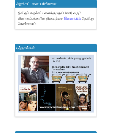
அறக்கட்டளை- பரிசீலனை
நிசப்தம் அறக்கட்டளைக்கு உதவி கோரி வரும்
விண்ணப்பங்களின் நிலவரத்தை
இணைப்பில்
தெரிந்து
கொள்ளலாம்.
புத்தகங்கள்..