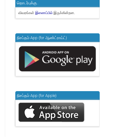
தொடர்புக்கு..
விவரங்கள்
இருக்கின்றன.
இணைப்பில்
நிசப்தம் App (for ஆண்ட்ராய்ட்)
நிசப்தம் App (for Apple)