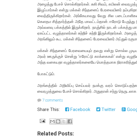
அழைத்து பேசச் சொல்கிறார்கள். சுகி சிவம், கபிலன் வைரமுத
இழுப்பார்கள் என்று மக்கள் சிந்தனைப் பேரவையினர் நம்புகி
வைத்திருக்கிறார்கள். அங்கேயாவது வேறு சில படைப்பாள
கெளதம சித்தார்த்தன் அதே மாவட்டம்தான். ஈரோடு பேருந்து நில
அவ்வளவு பக்கத்தில் இருக்கிறார். நாஞ்சில் நாடன் பக்கத்து மாவ
ஏகப்பட்ட எழுத்தாளர்கள் சுற்றிச் சுற்றி இருக்கிறார்கள்.
அரங்கிலும் கூட மக்கள் சிந்தனைப் பேரவையினர் அப்துல் ரகுமா
மக்கள் சிந்தனைப் பேரவையையும் தவறு என்று சொல்ல முட
அவர் ஊருக்குச் சென்று ‘ஈரோட்டு காக்கைகள்’ என்று எழுதிவ
அந்த வகையறா எழுத்தாளர்களையே மொத்தமாக நிராகரித்துவிட
போகட்டும்.
அரங்கத்தில் அறிவிப்பு செய்பவர் நமக்கு வரம் கொடுப்பதற்
வைரமுத்துவை பேசச் சொல்கிறார். அதுதான் சற்று நெருடலாக 
7 comments
Share This:
Facebook
Twitter
Goog
Related Posts: