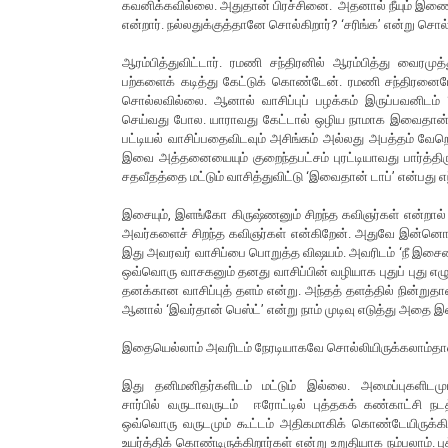
கவனிக்கவில்லை. அதுதான் பிரச்சினை. அதனால் நீயும் இணைய
என்றார். நல்லதுக்குத்தானே சொல்கிறார்? ‘சரிங்க’ என்று சொல
ஆரம்பித்துவிட்டார். ரமணி சந்திரனில் ஆரம்பித்து வைரமு
பற்களைக் கடித்து கேட்டுக் கொண்டேன். ரமணி சந்திரனை
சொல்லவில்லை. ஆனால் வாசிப்புப் பழக்கம் இருப்பவனிடம் 
செய்வது போல. யாராவது கேட்டால் ஒழிய நாமாக இவைதான் சிற
பட்டியல் வாசிப்பதைவிடவும் அசிங்கம் அல்லது அபத்தம் வேற
இவை அத்தனையையும் குறைந்தபட்சம் புரட்டியாவது பார்த்திருந
சதவீதத்தை மட்டும் வாசித்துவிட்டு ‘இவைதான் டாப்’ என்பது எ
இசையும், இளங்கோ கிருஷ்ணனும் சிறந்த கவிஞர்கள் என்றால் அ
அவர்களைச் சிறந்த கவிஞர்கள் என்கிறேன். அதுவே இன்னொருவர
இது அவரவர் வாசிப்பை பொறுத்த விஷயம். அவரிடம் ‘நீ இசை
ஒவ்வொரு வாசகனும் தனது வாசிப்பின் வழியாக புதுப் புது எழ
தனக்கான வாசிப்புத் தளம் என்று. அந்தத் தளத்தில் நின்றுதா
ஆனால் ‘இவர்தான் பெஸ்ட்’ என்று நாம் முடிவு எடுத்து அத
இதையெல்லாம் அவரிடம் நேரடியாகவே சொல்லியிருக்கலாம்தான
இது தனிமனிதர்களிடம் மட்டும் இல்லை. அமைப்புகளிடமு
சார்பில் வருடாவருடம் ஈரோட்டில் புத்தகக் கண்காட்சி நட
ஒவ்வொரு வருடமும் கூட்டம் அதிகமாகிக் கொண்டேயிருக்கி
உயர்த்திக் கொண்டிருக்கிறார்கள் என்று உறுதியாக நம்பலாம