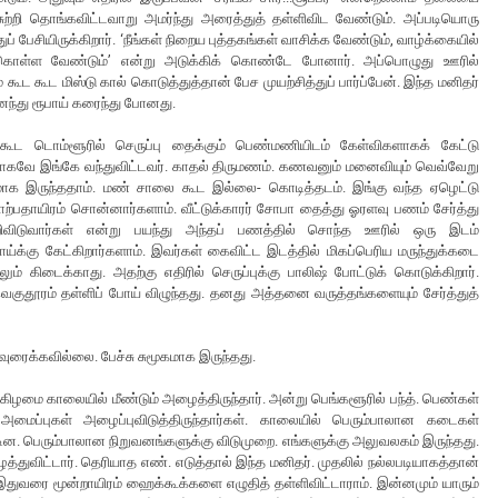
ுற்றி தொங்கவிட்டவாறு அமர்ந்து அரைத்துத் தள்ளிவிட வேண்டும். அப்படியொரு
பேசியிருக்கிறார். ‘நீங்கள் நிறைய புத்தகங்கள் வாசிக்க வேண்டும், வாழ்க்கையில்
ுக் கொள்ள வேண்டும்’ என்று அடுக்கிக் கொண்டே போனார். அப்பொழுது ஊரில்
கூட கூட மிஸ்டு கால் கொடுத்துத்தான் பேச முயற்சித்துப் பார்ப்பேன். இந்த மனிதர்
னைந்து ரூபாய் கரைந்து போனது.
ு கூட டொம்ளூரில் செருப்பு தைக்கும் பெண்மணியிடம் கேள்விகளாகக் கேட்டு
ன்பாகவே இங்கே வந்துவிட்டவர். காதல் திருமணம். கணவனும் மனைவியும் வெவ்வேறு
ாக இருந்ததாம். மண் சாலை கூட இல்லை- கொடித்தடம். இங்கு வந்த ஏழெட்டு
 நாற்பதாயிரம் சொன்னார்களாம். வீட்டுக்காரர் சோபா தைத்து ஓரளவு பணம் சேர்த்து
மாற்றிவிடுவார்கள் என்று பயந்து அந்தப் பணத்தில் சொந்த ஊரில் ஒரு இடம்
ாய்க்கு கேட்கிறார்களாம். இவர்கள் கைவிட்ட இடத்தில் மிகப்பெரிய மருந்துக்கடை
் கிடைக்காது. அதற்கு எதிரில் செருப்புக்கு பாலிஷ் போட்டுக் கொடுக்கிறார்.
வெகுதூரம் தள்ளிப் போய் விழுந்தது. தனது அத்தனை வருத்தங்களையும் சேர்த்துத்
வுரைக்கவில்லை. பேச்சு சுமூகமாக இருந்தது.
்கிழமை காலையில் மீண்டும் அழைத்திருந்தார். அன்று பெங்களூரில் பந்த். பெண்கள்
ைப்புகள் அழைப்புவிடுத்திருந்தார்கள். காலையில் பெரும்பாலான கடைகள்
டின. பெரும்பாலான நிறுவனங்களுக்கு விடுமுறை. எங்களுக்கு அலுவலகம் இருந்தது.
துவிட்டார். தெரியாத எண். எடுத்தால் இந்த மனிதர். முதலில் நல்லபடியாகத்தான்
இதுவரை மூன்றாயிரம் ஹைக்கூக்களை எழுதித் தள்ளிவிட்டாராம். இன்னமும் யாரும்