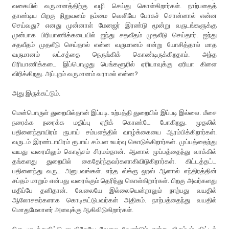
வகையில் வருமானத்திற்கு வழி செய்து கொள்கிறார்கள். நாற்பதைத்
தாண்டிய பிறகு நிறுவனம் நம்மை வெளியே போகச் சொன்னால் என்ன
செய்வது? எனது முன்னாள் மேனஜர் இரண்டு மூன்று வருடங்களுக்கு
முன்பாக பிரியாணிக்கடையில் ஐந்து சதவீதம் முதலீடு செய்தார். ஐந்து
சதவீதம் முதலீடு செய்தால் என்ன வருமானம் என்று யோசித்தால் மாத
வருமானம் லட்சத்தை நெருங்கிக் கொண்டிருக்கிறதாம். அந்த
பிரியாணிக்கடை இப்பொழுது பெங்களூரில் ஏரியாவுக்கு ஏரியா கிளை
விரிக்கிறது. அப்புறம் வருமானம் வராமல் என்ன?
அது இருக்கட்டும்.
மென்பொருள் துறையில்தான் இப்படி. உற்பத்தி துறையில் இப்படி இல்லை. மீசை
நரைக்க நரைக்க மதிப்பு ஏறிக் கொண்டே போகிறது. முதலில்
பதினைந்தாயிரம் ரூபாய் சம்பளத்தில் வாழ்க்கையை ஆரம்பிக்கிறார்கள்.
வருடம் இரண்டாயிரம் ரூபாய் சம்பள உயர்வு கொடுக்கிறார்கள். முப்பத்தைந்து
வயது வரையிலும் கொஞ்சம் சிரமம்தான். ஆனால் முப்பத்தைந்து வாக்கில்
தங்களது துறையில் கைதேர்ந்தவர்களாகிவிடுகிறார்கள். கிட்டத்தட்ட
பதினைந்து வருட அனுபவங்கள். எந்த ஸ்க்ரூ லூஸ் ஆனால் எந்திரத்தின்
சப்தம் மாறும் என்பது வரைக்கும் தெரிந்து கொள்கிறார்கள். பிறகு அவர்களது
மதிப்பே தனிதான். வேலையே இல்லையென்றாலும் நாற்பது வயதில்
ஆலோசகர்களாக கொடிகட்டுபவர்கள் அதிகம். நாற்பத்தைந்து வயதில்
மொதுமேலாளர் அளவுக்கு ஆகிவிடுகிறார்கள்.