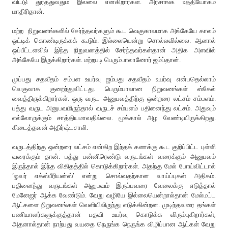
விட்டு துரத்துவதும் இல்லை என்கிறார்கள். அரசாங்க உத்தியோகம்
மாதிரிதான்.
மற்ற நிறுவனங்களில் சேர்ந்தவர்களும் கூட வெகுகாலமாக அங்கேயே காலம்
ஓட்டிக் கொண்டிருக்கக் கூடும். இல்லையென்று சொல்லவில்லை. ஆனால்
ஒப்பீட்டளவில் இந்த நிறுவனத்தில் சேர்ந்தவர்கள்தான் அதிக அளவில்
அங்கேயே இருக்கிறார்கள். மற்றபடி பெரும்பாலானோர் ஜம்ப்தான்.
முப்பது சதவீதம் சம்பள உயர்வு ஐம்பது சதவீதம் உயர்வு என்பதெல்லாம்
வெகுவாக குறைந்துவிட்டது. பெரும்பாலான நிறுவனங்கள் ஸ்கேல்
வைத்திருக்கிறார்கள். ஒரு வருட அனுபவத்திற்கு ஒன்றரை லட்சம் சம்பளம்.
பத்து வருட அனுபவமிருந்தால் வருடச் சம்பளம் பதினைந்து லட்சம். அதுவும்
எல்லோருக்கும் சாத்தியமாவதில்லை. மூக்கால் அழ வேண்டியிருக்கிறது.
கிடைத்தவன் அதிர்ஷ்டசாலி.
வருடத்திற்கு ஒன்றரை லட்சம் என்கிற இந்தக் கணக்கு கூட குறிப்பிட்ட புள்ளி
வரைக்கும் தான். பத்து பன்னிரெண்டு வருடங்கள் வரைக்கும் அனுபவம்
இருந்தால் இந்த விகிதத்தில் கொடுக்கிறார்கள். அதற்கு மேல் போய்விட்டால்
‘ஓவர் எக்ஸ்பீரியன்ஸ்’ என்று சொல்வதற்கான வாய்ப்புகள் அதிகம்.
பதினைந்து வருடங்கள் அனுபவம் இருப்பவரை வேலைக்கு எடுத்தால்
மேனேஜர் ஆக்க வேண்டும். வேறு வழியே இல்லையென்றால்தான் மேல்மட்ட
ஆட்களை நிறுவனங்கள் வெளியிலிருந்து எடுக்கின்றன. முடிந்தவரை தங்கள்
பணியாளர்களுக்குத்தான் பதவி உயர்வு கொடுக்க விரும்புகிறார்கள்,
அதனால்தான் நாற்பது வயதை நெருங்க நெருங்க விழிப்பான ஆட்கள் வேறு