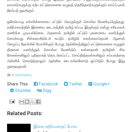
வாசகர்களுக்கு ஏற்ப கட்டுரைகளை எழுதத் தெரிந்தவர்களுக்கும் வாய்ப்புகள்
நிரம்பத் துவங்கும்.
ஒரேயொரு எச்சரிக்கையை மட்டும் அவருக்குச் சொல்ல வேண்டியிருந்தது.
எதிர்காலத்தில் இணைய ஊடகத்தில் தமிழ் எப்படி இருக்கும் என்று சரியாகக்
கணிக்க முடியவில்லை. அதனால் தமிழில் மட்டும் புலமையை வளர்த்துக்
கொள்வது சிக்கலாகிவிடக் கூடும். தமிழில் கலக்கலாம்தான். ஆனால்
பிழைப்பு நோக்கில் யோசிக்கும் போது ஆங்கிலத்திலும் கட்டுரைகளை எழுதும்
திறனை வளர்த்துக் கொள்ள வேண்டும். என்னதான் தமிழின் சில
சேனல்களிலும் புதிதாகத் தொடங்கப்பட்ட செய்தித்தாள்களிலும் சம்பளத்தை
அள்ளிக் கொடுத்தாலும் ஆங்கில ஊடகங்களோடு ஒப்பிடும் போது இது
குறைவுதான்.
6 comments
Share This:
Facebook
Twitter
Google+
Stumble
Digg
Related Posts:
இலை உதிர்வதைப் போல..