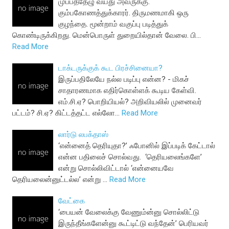
முப்பத்தேழு வயது அவருக்கு.
கும்பகோணத்துக்காரர். திருமணமாகி ஒரு
குழந்தை. மூன்றாம் வகுப்பு படித்துக்
கொண்டிருக்கிறது. மென்பொருள் துறையில்தான் வேலை. பி…
Read More
டாக்டருக்குக் கூட பிரச்சினையா?
இருப்பதிலேயே நல்ல படிப்பு என்ன? - மிகச்
சாதாரணமாக எதிர்கொள்ளக் கூடிய கேள்வி.
எம்.சி.ஏ? பொறியியல்? அறிவியலில் முனைவர்
பட்டம்? சி.ஏ? கிட்டத்தட்ட எல்லோ…
Read More
லார்டு லபக்தாஸ்
‘என்னைத் தெரியுதா?’ ஃபோனில் இப்படிக் கேட்டால்
என்ன பதிலைச் சொல்வது. ‘தெரியலைங்களே’
என்று சொல்லிவிட்டால் ‘என்னையவே
தெரியலைன்னுட்டல்ல’ என்று …
Read More
வேட்கை
‘பையன் வேலைக்கு வேணும்ன்னு சொல்லிட்டு
இருந்தீங்களேன்னு கூட்டிட்டு வந்தேன்’ பெரியவர்