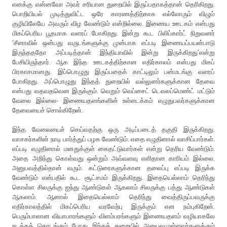
எனக்கு என்னவோ அவர் சரியான துறையில் இருப்பதாகத்தான் தெரிகிறது.
பொறியியல் முடித்துவிட்ட ஒரே காரணத்திற்காக எல்லோரும் விழும்
குழியிலேயே அவரும் விழ வேண்டும் என்றில்லை. இணைய ஊடகம் என்பது
மிகப்பெரிய பூதமாக வளரப் போகிறது. இன்று கூட பிலிப்கார்ட் நிறுவனர்
‘சீனாவில் ஒன்பது வருடங்களுக்கு முன்பாக எப்படி இணையப்பயன்பாடு
இருந்தததோ அப்படித்தான் இந்தியாவில் இன்று இருக்கிறது’என்று
பேசியிருந்தார். ஆக இந்த ஊடகத்திற்கான எதிர்காலம் என்பது மிகப்
பிரகாசமானது. இப்பொழுது இருப்பதைக் காட்டிலும் பன்மடங்கு வளரப்
போகிறது. அப்பொழுது இந்தத் துறையில் வல்லுனர்களுக்கான தேவை
என்பது வதவதவென இருக்கும். வெறும் வெப்சைட் டெவலப்மெண்ட் மட்டும்
வேலை இல்லை- இணையதளங்களின் உள்ளடக்கம் எழுதுபவர்களுக்கான
தேவையைச் சொல்கிறேன்.
இந்த வேலையைச் செய்வதற்கு ஒரு அடிப்படைத் தகுதி இருக்கிறது.
வாசகர்களின் நாடி பார்த்துப் பழக வேண்டும். எதை எழுதினால் வாசிப்பார்கள்.
எப்படி எழுதினால் மனதுக்குள் கைதட்டுவார்கள் என்று தெரிய வேண்டும்.
அதை அறிந்து கொள்வது ஒன்றும் அவ்வளவு எளிதான காரியம் இல்லை.
அனுபவத்தில்தான் வரும். கட்டுரைகளுக்கான தலைப்பு எப்படி இருக்க
வேண்டும் என்பதில் கூட சூட்சமம் இருக்கிறது. இதையெல்லாம் தெரிந்து
கொள்ள சிலருக்கு ஐந்து ஆண்டுகள் ஆகலாம் சிலருக்கு பத்து ஆண்டுகள்
ஆகலாம். ஆனால் இதையெல்லாம் தெரிந்து வைத்திருப்பவருக்கு
எதிர்காலத்தில் மிகப்பெரிய வரவேற்பு இருக்கும் என நம்புகிறேன்.
பெரும்பாலான வியாபாரங்களும் விளம்பரங்களும் இணையதளம் வழியாகவே
நடக்கத் தொடங்கும் போது இந்தத் துறையில் அனுபவமுள்ளவர்களுக்கும்