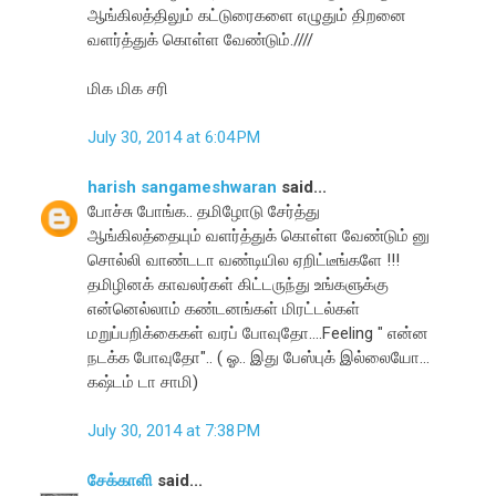
ஆங்கிலத்திலும் கட்டுரைகளை எழுதும் திறனை
வளர்த்துக் கொள்ள வேண்டும்.////
மிக மிக சரி
July 30, 2014 at 6:04 PM
harish sangameshwaran
said...
போச்சு போங்க.. தமிழோடு சேர்த்து
ஆங்கிலத்தையும் வளர்த்துக் கொள்ள வேண்டும் னு
சொல்லி வாண்டடா வண்டியில ஏறிட்டீங்களே !!!
தமிழினக் காவலர்கள் கிட்டருந்து உங்களுக்கு
என்னெல்லாம் கண்டனங்கள் மிரட்டல்கள்
மறுப்பறிக்கைகள் வரப் போவுதோ....Feeling " என்ன
நடக்க போவுதோ".. ( ஓ.. இது பேஸ்புக் இல்லையோ...
கஷ்டம் டா சாமி)
July 30, 2014 at 7:38 PM
சேக்காளி
said...