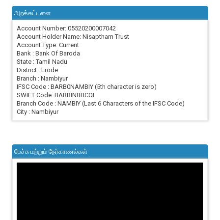
அறக்கட்டளை
Account Number: 05520200007042
Account Holder Name: Nisaptham Trust
Account Type: Current
Bank : Bank Of Baroda
State : Tamil Nadu
District : Erode
Branch : Nambiyur
IFSC Code : BARB0NAMBIY (5th character is zero)
SWIFT Code: BARBINBBCOI
Branch Code : NAMBIY (Last 6 Characters of the IFSC Code)
City : Nambiyur
பேச்சு மற்றும் நேர்காணல்கள்