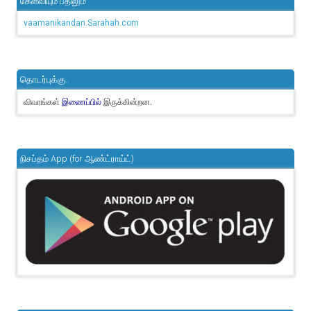
கேள்வியும் பதிலும்
vaamanikandan.Sarahah.com
தொடர்புக்கு..
விவரங்கள்
இருக்கின்றன.
இணைப்பில்
நிசப்தம் App (for ஆண்ட்ராய்ட்)