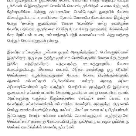
பி.ஈ முடித்துவிட்டு ஐடியிலேயே வேலை வேண்டும் என்று விரும்பும் விட்டில்
பூச்சிகளிடம் இதைத்தான் சொல்லிக் கொண்டிருக்கிறேன். வளாக நேர்முகத்
தேர்வுகளிலோ அல்லது சுலபமாகவோ மென்பொருள் துறையில் வேலை
கிடைத்துவிட்டால் பரவாயில்லை. ஆனால் வேலையே கிடைக்காமல் இருக்கும்
போது ‘எனக்கு ஐடியில்தான் வேலை வேண்டும்’ என்று தவமிருக்க
வேண்டியதில்லை. ஒருவேளை விபத்து போல வேறு துறைகளில் வேலைக்குச்
சேர நேரிட்டால் உடனடி சம்பளத்தைப் பற்றி கவலைப்படாமல் அனுபவத்தை
பெற்றுக் கொள்வதுதான் நல்லது.
இரண்டு நாட்களுக்கு முன்பாக ஒருவர் அழைத்திருந்தார். பெங்களூரில்தான்
இருக்கிறார். ஒரு வருடத்திற்கு முன்பாக மென்பொருளில் வேலை தேடித்தான்
இங்கே வந்திருக்கிறார். வந்தவருக்கு ஊடகத்துறையில் வேலை
கிடைத்துவிட்டது. இணைய ஊடகம். அந்தத் தளத்திற்கு ஒரு பிரிவின்
செய்திகளை எழுதித்தருவதுதான் வேலை. வேலை பிடித்திருக்கிறதாம்.
ஆனால் சம்பளம்தான் பிடிக்கவில்லை என்றார். அவரது அம்மா
அப்பாவுக்கெல்லாம் ஒரே வருத்தம். பொறியியல் முடித்துவிட்டு இவ்வளவு
குறைவாகச் சம்பளம் வாங்கிக் கொண்டிருக்கிறான் என்று புலம்புகிறார்களாம்.
அவர்களுக்கு வருத்தம் இருக்கத்தானே செய்யும்? மகன் ப்ளைட் ஏற
வேண்டும். லட்சக்கணக்கில் சம்பாதிக்க வேண்டும். அவனுக்கு திருமணம்
செய்து வைக்க வேண்டும் என்று ஏகப்பட்ட கோட்டைகளை கட்டியிருப்பார்கள்.
இப்பொழுது சொற்ப சம்பளம் வாங்கிக் கொண்டிருந்தால் வருந்தத்தானே
செய்வார்கள்? தங்களது கோட்டையிலிருந்து ஒவ்வொரு மாதமும் ஒவ்வொரு
செங்கல்லை பிடுங்கிக் கொண்டிருப்பார்கள்.