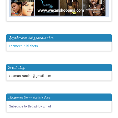
புத்தகங்களை மின்நூலாக வாங்க
Leemeer Publishers
தொடர்புக்கு
vaamanikandan@gmail.com
பதிவுகளை மின்னஞ்சலில் பெற
Subscribe to நிசப்தம் by Email