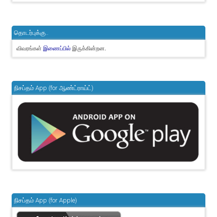
தொடர்புக்கு..
விவரங்கள்
இருக்கின்றன.
இணைப்பில்
நிசப்தம் App (for ஆண்ட்ராய்ட்)
நிசப்தம் App (for Apple)