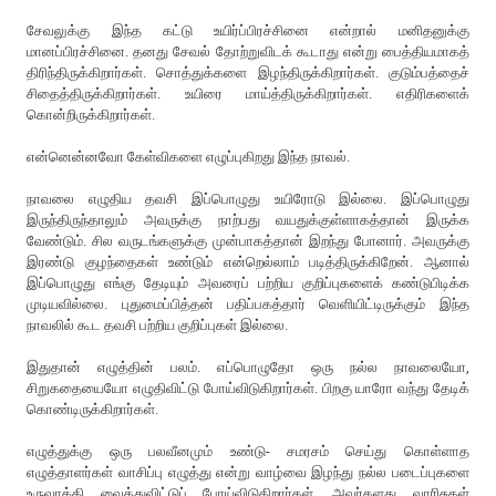
சேவலுக்கு இந்த கட்டு உயிர்ப்பிரச்சினை என்றால் மனிதனுக்கு
மானப்பிரச்சினை. தனது சேவல் தோற்றுவிடக் கூடாது என்று பைத்தியமாகத்
திரிந்திருக்கிறார்கள். சொத்துக்களை இழந்திருக்கிறார்கள். குடும்பத்தைச்
சிதைத்திருக்கிறார்கள். உயிரை மாய்த்திருக்கிறார்கள். எதிரிகளைக்
கொன்றிருக்கிறார்கள்.
என்னென்னவோ கேள்விகளை எழுப்புகிறது இந்த நாவல்.
நாவலை எழுதிய தவசி இப்பொழுது உயிரோடு இல்லை. இப்பொழுது
இருந்திருந்தாலும் அவருக்கு நாற்பது வயதுக்குள்ளாகத்தான் இருக்க
வேண்டும். சில வருடங்களுக்கு முன்பாகத்தான் இறந்து போனார். அவருக்கு
இரண்டு குழந்தைகள் உண்டும் என்றெல்லாம் படித்திருக்கிறேன். ஆனால்
இப்பொழுது எங்கு தேடியும் அவரைப் பற்றிய குறிப்புகளைக் கண்டுபிடிக்க
முடியவில்லை. புதுமைப்பித்தன் பதிப்பகத்தார் வெளியிட்டிருக்கும் இந்த
நாவலில் கூட தவசி பற்றிய குறிப்புகள் இல்லை.
இதுதான் எழுத்தின் பலம். எப்பொழுதோ ஒரு நல்ல நாவலையோ,
சிறுகதையையோ எழுதிவிட்டு போய்விடுகிறார்கள். பிறகு யாரோ வந்து தேடிக்
கொண்டிருக்கிறார்கள்.
எழுத்துக்கு ஒரு பலவீனமும் உண்டு- சமரசம் செய்து கொள்ளாத
எழுத்தாளர்கள் வாசிப்பு எழுத்து என்று வாழ்வை இழந்து நல்ல படைப்புகளை
உருவாக்கி வைத்துவிட்டுப் போய்விடுகிறார்கள். அவர்களது வாரிசுகள்