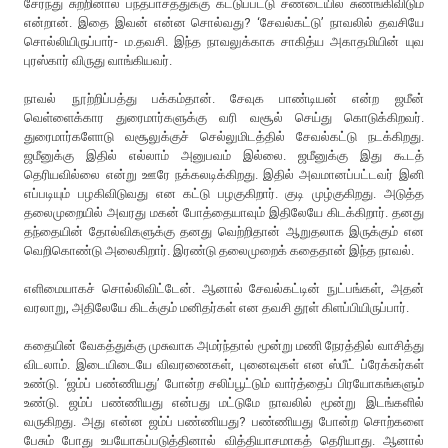
சேர்ந்து சுற்றினால் பந்தபாசத்துக்கு கட்டுப்பட்டு சண்டையில் சுணங்கிவிடும்
என்றான். இதை இவன் என்ன சொல்வது? ‘சேவல்கட்டு’ நாவலில் தவசியே
சொல்லியிருப்பார்- ம.தவசி. இந்த நாவலுக்காக சாகித்ய அகாதமியின் யுவ
புரஸ்கார் விருது வாங்கியவர்.
நாவல் நூற்றிப்பத்து பக்கம்தான். சேவுக பாண்டியன் என்ற ஜமீன்
வெள்ளைக்கார துரைமார்களுக்கு வரி வசூல் செய்து கொடுக்கிறவர்.
துரைமார்களோடு வசூலுக்குச் செல்லுமிடத்தில் சேவல்கட்டு நடக்கிறது.
ஜமீனுக்கு இதில் எல்லாம் அனுபவம் இல்லை. ஜமீனுக்கு இது கூடத்
தெரியவில்லை என்று ஊரே நக்கலடிக்கிறது. இதில் அவமானப்பட்டவர் இனி
எப்படியும் பழகிவிடுவது என கட்டு பழகுகிறார். குடி முழ்குகிறது. அடுத்த
தலைமுறையில் அவரது மகன் போத்தையாவும் இதிலேயே கிடக்கிறார். தனது
தந்தையின் தோல்விகளுக்கு தனது வெற்றிதான் ஆறுதலாக இருக்கும் என
வெறிகொண்டு அலைகிறார். இரண்டு தலைமுறைக் கதைதான் இந்த நாவல்.
எளிமையாகச் சொல்லிவிட்டேன். ஆனால் சேவல்கட்டின் நுட்பங்கள், அதன்
வரலாறு, அதிலேயே கிடக்கும் மனிதர்கள் என தவசி தூள் கிளப்பியிருப்பார்.
கதையின் வேகத்துக்கு முசுவாக அமர்ந்தால் மூன்று மணி நேரத்தில் வாசித்து
விடலாம். இடையிடையே விவரணைகள், புனைவுகள் என ஸ்பீட் ப்ரேக்கர்கள்
உண்டு. ‘ஜம்ப் பண்ணியது’ போன்ற சலிப்பூட்டும் வார்த்தைப் பிரயோகங்களும்
உண்டு. ஜம்ப் பண்ணியது என்பது மட்டுமே நாவலில் மூன்று இடங்களில்
வருகிறது. அது என்ன ஜம்ப் பண்ணியது? பண்ணியது போன்ற சொற்களை
பேசும் போது உபயோகப்படுத்தினால் வித்தியாசமாகத் தெரியாது. ஆனால்