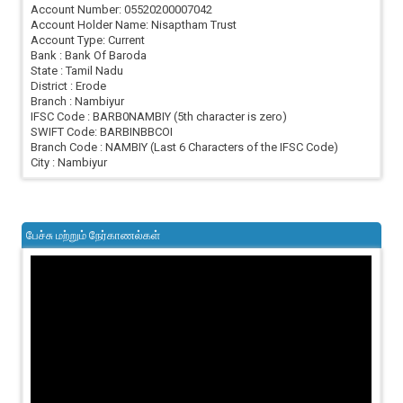
Account Number: 05520200007042
Account Holder Name: Nisaptham Trust
Account Type: Current
Bank : Bank Of Baroda
State : Tamil Nadu
District : Erode
Branch : Nambiyur
IFSC Code : BARB0NAMBIY (5th character is zero)
SWIFT Code: BARBINBBCOI
Branch Code : NAMBIY (Last 6 Characters of the IFSC Code)
City : Nambiyur
பேச்சு மற்றும் நேர்காணல்கள்