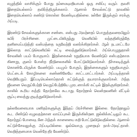
எழுத்தில் வாசிக்கும் போது நம்மையுமறியாமல் ஒரு சலிப்பு வரும். தவசி
இதையெல்லாம் தவிர்த்திருக்கலாம். ஆனால் சேவல்கட்டு நாவலில்
இதையெல்லாம் கண்டு கொள்ள வேண்டியதில்லை. உள்ளே இருக்கும் சரக்கு
அப்படி.
இரண்டு சேவல்களுக்கான சண்டை என்பது அவற்றைப் பொறுத்தவரையிலும்
உயிர் பிரச்சினை. முட்டையிலிருந்து வெளியில் வந்ததிலிருந்தே
தனிமைப்படுத்தி வன்மத்தை உருவேற்றி வளர்க்கிறார்கள். ஆள் நடமாட்டமே
இல்லாத காட்டுவெளியில் கட்டி வைத்துவிடுவார்கள். அப்பொழுதுதான்
சேவலின் பயம் போகுமாம். இறக்கைகள் உறுதியாக வேண்டும் என்பதற்காக
கிணறு, குளம் போன்ற நீர்நிலைகளில் போட்டுவிடுவார்கள். நீச்சலடித்துக்
கொண்டேயிருக்க வேண்டும். பயமும் போகும், இறக்கைகளும் உறுதியாகும்.
பெட்டைக் கோழிகளை கண்ணிலேயே காட்டமாட்டார்கள். அப்படித்தான்
வெறியேறும். இப்படியெல்லாம்தான் கட்டுக்குத் தயாராக்குவார்கள். அந்த
ஜீவனை வெறுப்பேற்றி வெறுப்பேற்றியே முரடனாக்கி கட்டில் இறக்குகிறார்கள்.
காலில் கூரிய கத்தி. தோற்கவே கூடாது. தோற்றால் வென்றவனின் வீட்டில்
சூப்பு வைத்து குடித்துவிடுவார்கள்.
நல்லவேளையாக மனிதர்களுக்கு இந்தப் பிரச்சினை இல்லை. தோற்றாலும்
கூட மீண்டும் எழுவதற்கான வாய்ப்புகள் இருக்கின்றன. ஜல்லிக்கட்டிலும் கூட
தோற்றுப் போனவுடனே அந்தக் காளையை கறி போட்டுவிடுவதில்லை. ஆனால்
கட்டுச்சேவலுக்கு அப்படியில்லை. ஒவ்வொரு முறையும் நாக்-அவுட்தான்.
வெறித்தனமாக வென்றே தீர வேண்டும்.