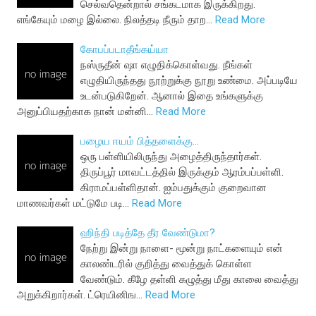
செல்வதென்றால் சங்கடமாக இருக்கிறது.
எங்கேயும் மழை இல்லை. நிலத்தடி நீரும் தாற…
Read More
கோபப்படாதீங்கய்யா
நஸ்ருதீன் ஷா எழுதிக்கொள்வது. நீங்கள்
எழுதியிருந்தது நூற்றுக்கு நூறு உண்மை. அப்படியே
உடன்படுகிறேன். ஆனால் இதை உங்களுக்கு
அனுப்பியதற்காக நான் மன்னி…
Read More
பழைய ஈயம் பித்தளைக்கு...
ஒரு பள்ளியிலிருந்து அழைத்திருந்தார்கள்.
திருப்பூர் மாவட்டத்தில் இருக்கும் ஆரம்பப்பள்ளி.
கிராமப்பள்ளிதான். ஐம்பதுக்கும் குறைவான
மாணவர்கள் மட்டுமே படி…
Read More
ஹிந்தி படித்தே தீர வேண்டுமா?
நேற்று இன்று நாளை- மூன்று நாட்களையும் என்
காலண்டரில் குறித்து வைத்துக் கொள்ள
வேண்டும். கீழே தள்ளி கழுத்து மீது காலை வைத்து
அறுக்கிறார்கள். ட்ரெயினிங…
Read More