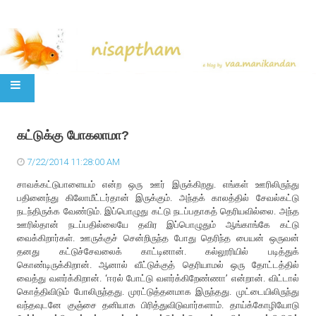
SKIP TO CONTENT
கட்டுக்கு போகலாமா?
7/22/2014 11:28:00 AM
சாவக்கட்டுபாளையம் என்ற ஒரு ஊர் இருக்கிறது. எங்கள் ஊரிலிருந்து
பதினைந்து கிலோமீட்டர்தான் இருக்கும். அந்தக் காலத்தில் சேவல்கட்டு
நடந்திருக்க வேண்டும். இப்பொழுது கட்டு நடப்பதாகத் தெரியவில்லை. அந்த
ஊரில்தான் நடப்பதில்லையே தவிர இப்பொழுதும் ஆங்காங்கே கட்டு
வைக்கிறார்கள். ஊருக்குச் சென்றிருந்த போது தெரிந்த பையன் ஒருவன்
தனது கட்டுச்சேவலைக் காட்டினான். கல்லூரியில் படித்துக்
கொண்டிருக்கிறான். ஆனால் வீட்டுக்குத் தெரியாமல் ஒரு தோட்டத்தில்
வைத்து வளர்க்கிறான். ‘ஈரல் போட்டு வளர்க்கிறேண்ணா’ என்றான். விட்டால்
கொத்திவிடும் போலிருந்தது. முரட்டுத்தனமாக இருந்தது. முட்டையிலிருந்து
வந்தவுடனே குஞ்சை தனியாக பிரித்துவிடுவார்களாம். தாய்க்கோழியோடு