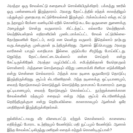
அமத்தா ஒரு சேவல்கட்டு கதையைச் சொல்லியிருக்கிறார். பக்கத்து ஊரில்
ஒரு பண்ணையார் இருந்தாராம். அவரது தோட்டத்தில் எந்தக் காலத்திலும்
பத்துக்கும் குறையாத கட்டுச்சேவல்கள் இருக்கும். அக்கம்பக்கம் எங்கு கட்டு
நடந்தாலும் ரேக்ளா வண்டியில் ஏறிக் கொண்டு கூடவே ஒருவனை துணைக்கு
அழைத்துச் சென்று வருவாராம். கிட்டத்தட்ட எல்லாமே வெற்றிதான்.
வெற்றியென்றால் எதிராளியின் முண்டமாக்கப்பட்ட சேவல் மட்டுமில்லை-
தோற்றவனின் தோட்டம், காடு என வென்று வருவார். இதெல்லாம் நாற்பது
வருடங்களுக்கு முன்புதான் நடந்திருக்கிறது. ஆனால் இப்பொழுது அவரது
வாரிசுகள் யாரும் வசதியாக இல்லை. குடும்பமே சீரழிந்து போய்விட்டது.
ஜெயித்த தோட்டங்காட்டையெல்லாம் என்ன செய்தார் என்று
கேட்டிருக்கிறேன். அமத்தா மழுப்பிவிட்டார். சமீபத்தில்தான் வேறொருவர்
சொன்னார். அத்தனை சொத்தையும் விற்று பணமாக்கி சினிமா எடுக்கிறேன்
என்று சென்னை செல்வாராம். அந்தக் கால நடிகை ஒருவரோடு தொடுப்பு
இருந்திருக்கிறது. சூப்பர் ஸ்டாரிணிதான். அந்த நடிகைக்கு ஒட்டியாணமும்,
வைரத் தோடுமாகவும் கொடுத்துக் கொடுத்தே நாசமாகப் போனாராம். தனது
ஒட்டியாணமும், வைரத் தோடுகளும் கொல்லப்பட்ட நூற்றுக்கணக்கான
சேவல்களின் ரத்தமும் சதையும் என்று அந்த சூப்பர் ஸ்டாரிணிக்குத்
தெரிந்திருக்குமா என்று தெரியவில்லை. காலாகாலமும் ஆண்கள் ஒரே
மாதிரிதான் இருந்திருக்கிறார்கள்.
ஜல்லிக்கட்டாவது வீர விளையாட்டு. ஏற்றுக் கொள்ளலாம். காளையை
எதிர்த்துப் போராட உடற்திறமும் வேண்டும்; மதி நுட்பமும் வேண்டும். ஆனால்
இந்த சேவல்கட்டிலிருந்து மனிதன் எதைக் கற்றுக் கொண்டிருப்பான்?