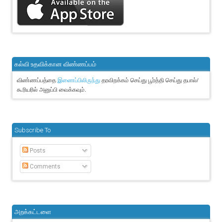
கல்வி உதவிக்கான விண்ணப்பம்
விண்ணப்பத்தை
தரவிறக்கம் செய்து பூர்த்தி செய்து தபால்/
இணைப்பிலிருந்து
கூரியரில் அனுப்பி வைக்கவும்.
Subscribe To
Posts
Comments
அறக்கட்டளை