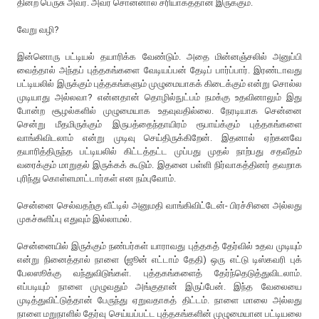
தின்ற பெருசு அவர். அவர் சொன்னால் சரியாகத்தான் இருக்கும்.
வேறு வழி?
இன்னொரு பட்டியல் தயாரிக்க வேண்டும். அதை மின்னஞ்சலில் அனுப்பி
வைத்தால் அந்தப் புத்தகங்களை வேடியப்பன் தேடிப் பார்ப்பார். இரண்டாவது
பட்டியலில் இருக்கும் புத்தகங்களும் முழுமையாகக் கிடைக்கும் என்று சொல்ல
முடியாது அல்லவா? என்னதான் தொழில்நுட்பம் நமக்கு உதவினாலும் இது
போன்ற சூழல்களில் முழுமையாக உதவுவதில்லை. நேரடியாக சென்னை
சென்று மீதமிருக்கும் இருபத்தைந்தாயிரம் ரூபாய்க்கும் புத்தகங்களை
வாங்கிவிடலாம் என்று முடிவு செய்திருக்கிறேன். இதனால் ஏற்கனவே
தயாரித்திருந்த பட்டியலில் கிட்டத்தட்ட முப்பது முதல் நாற்பது சதவீதம்
வரைக்கும் மாறுதல் இருக்கக் கூடும். இதனை பள்ளி நிர்வாகத்தினர் தவறாக
புரிந்து கொள்ளமாட்டார்கள் என நம்புவோம்.
சென்னை செல்வதற்கு வீட்டில் அனுமதி வாங்கிவிட்டேன்- பிரச்சினை அல்லது
முகச்சுளிப்பு எதுவும் இல்லாமல்.
சென்னையில் இருக்கும் நண்பர்கள் யாராவது புத்தகத் தேர்வில் உதவ முடியும்
என்று நினைத்தால் நாளை (ஜூன் எட்டாம் தேதி) ஒரு எட்டு டிஸ்கவரி புக்
பேலஸூக்கு வந்துவிடுங்கள். புத்தகங்களைத் தேர்ந்தெடுத்துவிடலாம்.
எப்படியும் நாளை முழுவதும் அங்குதான் இருப்பேன். இந்த வேலையை
முடித்துவிட்டுத்தான் பேருந்து ஏறுவதாகத் திட்டம். நாளை மாலை அல்லது
நாளை மறுநாளில் தேர்வு செய்யப்பட்ட புத்தகங்களின் முழுமையான பட்டியலை