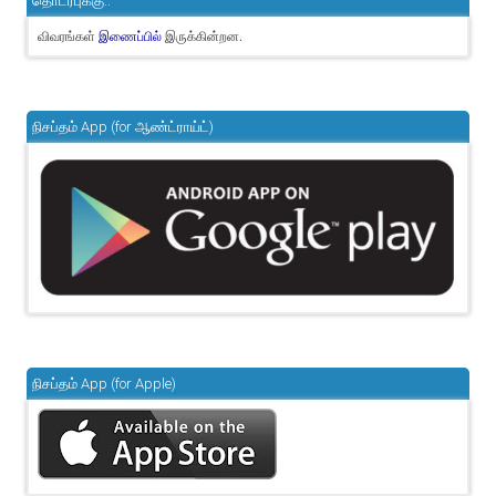
தொடர்புக்கு..
விவரங்கள்
இருக்கின்றன.
இணைப்பில்
நிசப்தம் App (for ஆண்ட்ராய்ட்)
நிசப்தம் App (for Apple)