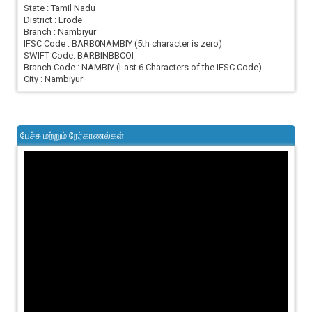
State : Tamil Nadu
District : Erode
Branch : Nambiyur
IFSC Code : BARB0NAMBIY (5th character is zero)
SWIFT Code: BARBINBBCOI
Branch Code : NAMBIY (Last 6 Characters of the IFSC Code)
City : Nambiyur
பேச்சு மற்றும் நேர்காணல்கள்