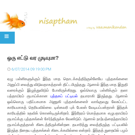
SKIP TO CONTENT
ஒரு எட்டு வர முடியுமா?
6/07/2014 09:19:00 PM
ஏழு பள்ளிகளுக்கும் இந்த மாத தொடக்கத்திற்குள்ளேயே புத்தகங்களை
அனுப்பி வைத்து விடுவதாகத்தான் திட்டமிருந்தது. ஆனால் இந்த மாத இறுதி
வரைக்கும் இழுத்துவிடும் போலிருக்கிறது. ஒவ்வொரு பள்ளிக்கும் தலா
பத்தாயிரம் ரூபாய்க்கான
புத்தகப் பட்டியல்
தயாராகி இருந்தது. ஆனால்
ஒவ்வொரு பதிப்பகமாக அணுகி புத்தகங்களைச் வாங்குவது லேசுப்பட்ட
காரியமாகத் தெரியவில்லை. டிஸ்கவரி புக் பேலஸ் வேடியப்பன்தான் இந்தக்
காரியத்தில் உதவிக் கொண்டிருக்கிறார். இந்நேரம் மொத்தமாக எழுபதாயிரம்
ரூபாய்க்கு புத்தகங்கள் சேர்ந்திருக்க வேண்டும். ஆனால் நாற்பத்தைந்தாயிரம்
ரூபாய்க்குத்தான் கிடைத்திருக்கின்றன. தயாரித்து வைத்திருந்த பட்டியலில்
இருந்த நிறைய புத்தகங்கள் கிடைக்கவில்லை என்றார். இந்தத் துறையில் பழம்