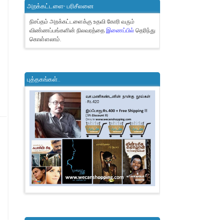
அறக்கட்டளை- பரிசீலனை
நிசப்தம் அறக்கட்டளைக்கு உதவி கோரி வரும்
விண்ணப்பங்களின் நிலவரத்தை
இணைப்பில்
தெரிந்து
கொள்ளலாம்.
புத்தகங்கள்..