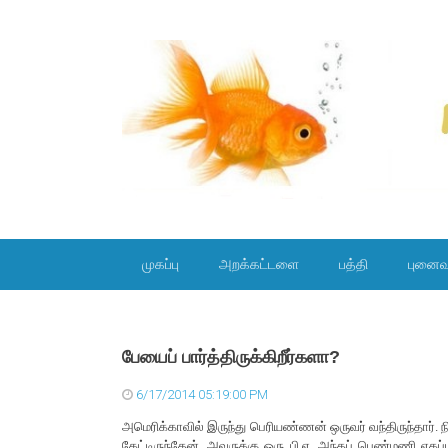
SKIP TO CONTENT
முகப்பு
அறக்கட்டளை
பத்தி
புனைவ
பேயைப் பார்த்திருக்கிறீர்களா?
6/17/2014 05:19:00 PM
அமெரிக்காவில் இருந்து பெரியண்ணன் ஒருவர் வந்திருந்தார். ந
கேட்டிருந்தேன். அவருக்கு ஒரு பி.ஏ. அந்தப் பெண்மணி ஏகப்பட