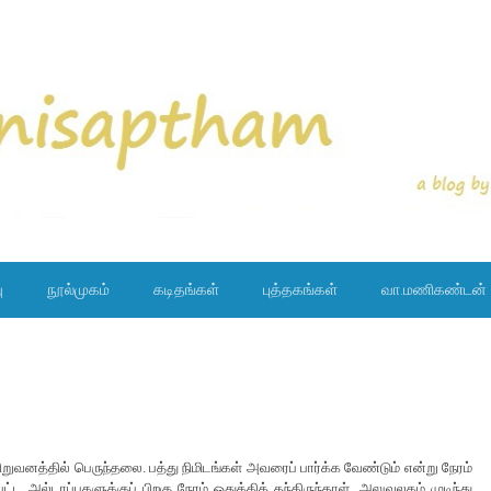
ு
நூல்முகம்
கடிதங்கள்
புத்தகங்கள்
வா.மணிகண்டன்
ிறுவனத்தில் பெருந்தலை. பத்து நிமிடங்கள் அவரைப் பார்க்க வேண்டும் என்று நேரம்
்ட அல்டாப்புகளுக்குப் பிறகு நேரம் ஒதுக்கித் தந்திருந்தாள். அலுவலகம் முடிந்து