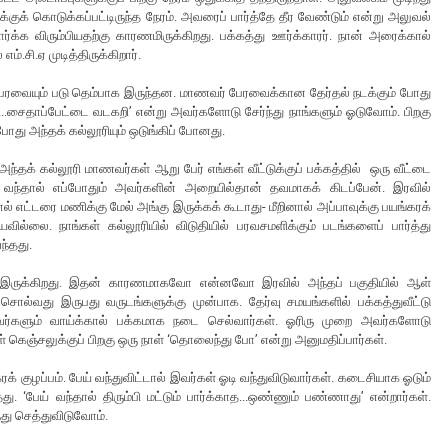
க்குக் கொடுக்கப்பட்டிருந்த நேரம். அவரைப் பார்த்தே தீர வேண்டும் என்று அலுவல்
்க விரும்பியதற்கு காரணமிருக்கிறது. பக்கத்து ஊர்க்காரர். நான் அரைக்கால்
எம்.சி.ஏ முடித்திருக்கிறார்.
 பேரவையும் படு தெம்பாக இருந்தன. மாணவர் பேரவைக்கான தேர்தல் நடக்கும் போது
ரி..சைதாப்பேட்டை வடகறி’ என்று அவர்களோடு சேர்ந்து நாங்களும் ஓடுவோம். பிறகு
 போது அந்தக் கல்லூரியும் ஒடுங்கிப் போனது.
 அந்தக் கல்லூரி மாணவர்கள் ஆறு பேர் எங்கள் வீட்டுக்குப் பக்கத்தில் ஒரு வீட்டை
து வந்தால் எப்போதும் அவர்களின் அறையில்தான் தவமாகக் கிடப்பேன். இரவில்
் எட்டரை மணிக்கு மேல் அங்கு இருக்கக் கூடாது- மீறினால் அப்பாவுக்கு பயங்கரக்
ல்லை. நாங்கள் கல்லூரியில் விடுதியில் பரவசமளிக்கும் படங்களைப் பார்த்து
ந்தது.
ாடும் இருக்கிறது. இதன் காரணமாகவோ என்னவோ இரவில் அந்தப் பகுதியில் ஆள்
 சொல்வது இருபது வருடங்களுக்கு முன்பாக. தேர்வு சமயங்களில் பக்கத்துவீட்டு
ர்களும் வாய்க்கால் பக்கமாக நடை செல்வார்கள். ஓரிரு முறை அவர்களோடு
் கெஞ்சலுக்குப் பிறகு ஒரு நாள் ‘தொலைந்து போ’ என்று அனுமதிப்பார்கள்.
ரக் குழப்பம். பேய் வந்துவிட்டால் இவர்கள் ஓடி வந்துவிடுவார்கள். கடைசியாக ஓடும்
ு. ‘பேய் வந்தால் திரும்பி மட்டும் பார்க்காத...ஒண்ணும் பண்ணாது’ என்றார்கள்.
வந்து செத்துவிடுவோம்.