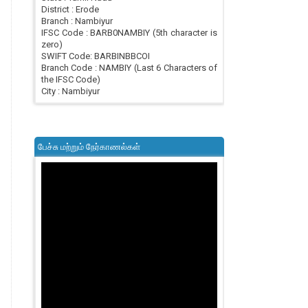
District : Erode
Branch : Nambiyur
IFSC Code : BARB0NAMBIY (5th character is
zero)
SWIFT Code: BARBINBBCOI
Branch Code : NAMBIY (Last 6 Characters of
the IFSC Code)
City : Nambiyur
பேச்சு மற்றும் நேர்காணல்கள்