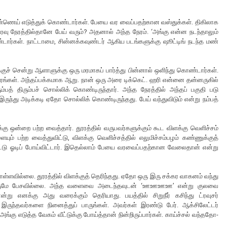
் எண்ணெய் எடுத்துக் கொண்டார்கள். பேயை வர வைப்பதற்கான வஸ்துக்கள். திகிலாக
ரவு நேரத்தில்தானே பேய் வரும்? அதனால் அந்த நேரம். ‘அங்கு என்ன நடந்தாலும்
்டார்கள். நாட்டாமை, சின்னக்கவுண்டர் ஆகிய படங்களுக்கு ஷூட்டிங் நடந்த மண்
குச் சென்று ஆளாளுக்கு ஒரு மரமாகப் பார்த்து பின்னால் ஒளிந்து கொண்டார்கள்.
மரங்கள். அந்தப்பக்கமாக ஆறு. நான் ஒரு அரை டிக்கெட். ஹரி என்னை தன்னருகில்
பத் திரும்பச் சொல்லிக் கொண்டிருந்தார். அந்த நேரத்தில் அந்தப் பகுதி படு
ுந்து அடிக்கடி ஏதோ சொல்லிக் கொண்டிருந்தது. பேய் வந்துவிடும் என்று நம்பத்
கு ஒன்றை பற்ற வைத்தார். தூரத்தில் வருபவர்களுக்கும் கூட விளக்கு வெளிச்சம்
ம் பற்ற வைத்துவிட்டு, விளக்கு வெளிச்சத்தில் எலுமிச்சம்பழம் கண்ணுக்குத்
ுவிட்டு ஓடிப் போய்விட்டார். இதெல்லாம் பேயை வரவைப்பதற்கான வேலைதான் என்று
ள்ளவில்லை. தூரத்தில் விளக்குத் தெரிந்தது. ஏதோ ஒரு இரு சக்கர வாகனம் வந்து
ட யாருமே பேசவில்லை. அந்த வளைவை அடைந்தவுடன் ‘ஊஊஊஊ’ என்று குலவை
்று எனக்கு அது வரைக்கும் தெரியாது. பயத்தில் சிறுநீர் கசிந்து ட்ரவுசர்
இருந்தவர்களை நினைத்துப் பாருங்கள். அவர்கள் இரண்டு பேர். ஆக்சிலேட்டர்
்கு எடுத்த வேகம் வீட்டுக்கு போய்த்தான் நின்றிருப்பார்கள். காய்ச்சல் வந்ததோ-