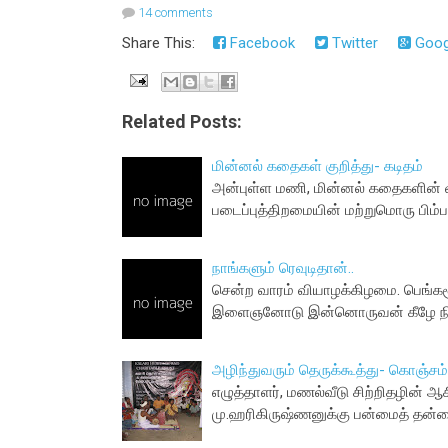
14 comments
Share This:
Facebook
Twitter
Goog
Related Posts:
மின்னல் கதைகள் குறித்து- கடிதம்
அன்புள்ள மணி, மின்னல் கதைகளின் 
படைப்புத்திறமையின் மற்றுமொரு பிம
நாங்களும் ரெவுடிதான்..
சென்ற வாரம் வியாழக்கிழமை. பெங்களூ
இளைஞனோடு இன்னொருவன் கீழே நின
அழிந்துவரும் தெருக்கூத்து- கொஞ்ச
எழுத்தாளர், மணல்வீடு சிற்றிதழின் ஆ
மு.ஹரிகிருஷ்ணனுக்கு பன்மைத் தன்ம