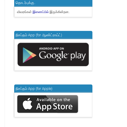
தொடர்புக்கு..
விவரங்கள்
இருக்கின்றன.
இணைப்பில்
நிசப்தம் App (for ஆண்ட்ராய்ட்)
நிசப்தம் App (for Apple)