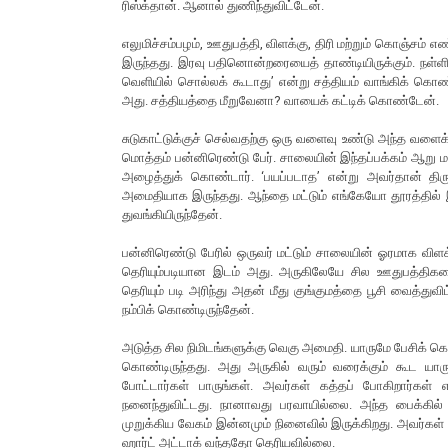
ரிஸ்க்தான். ஆனால் துணிந்துவிட்டேன்.
எலுமிச்சம்பழம், ஊதுபத்தி, விளக்கு, திரி மற்றும் கொஞ்சம
இருந்தது. இரவு பதினொன்றரையைத் தாண்டியிருக்கும். நள்ளி
வெளியில் சொல்லக் கூடாது’ என்று சத்தியம் வாங்கிக் கொண
அது. சத்தியத்தை மீறுவேனா? வாயைக் கட்டிக் கொண்டேன்.
சுடுகாட்டுக்குச் செல்வதற்கு ஒரு வளைவு உண்டு அந்த வளைக்
மொத்தம் பன்னிரெண்டு பேர். சாலையின் இந்தப்பக்கம் ஆறு 
அழைத்துக் கொண்டார். ‘பயப்படாத’ என்று அவர்தான் திரும்
அமைதியாக இருந்தது. ஆந்தை மட்டும் எங்கேயோ தூரத்தில் இர
துவங்கியிருந்தேன்.
பன்னிரெண்டு பேரில் ஒருவர் மட்டும் சாலையின் ஓரமாக விளக்
தெரியும்படியான இடம் அது. அருகிலேயே சில ஊதுபத்திகளையு
தெரியும் படி அரிந்து அதன் மீது குங்குமத்தை பூசி வைத்த
நம்பிக் கொண்டிருந்தேன்.
அடுத்த சில நிமிடங்களுக்கு வெகு அமைதி. யாருமே பேசிக் கொ
கொண்டிருந்தது. அது அருகில் வரும் வரைக்கும் கூ
போட்டார்கள் பாருங்கள். அவர்கள் கத்தப் போகிறார்கள் என
நனைந்துவிட்டது. நானாவது பரவாயில்லை. அந்த பைக்கில் 
முறுக்கிய வேகம் இன்னமும் நினைவில் இருக்கிறது. அவர்கள் அங
ஹார்ட் அட்டாக் வந்ததோ தெரியவில்லை.