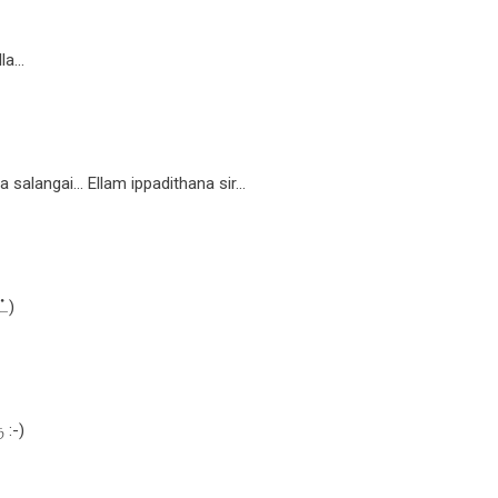
a...
salangai... Ellam ippadithana sir...
ட்)
 :-)