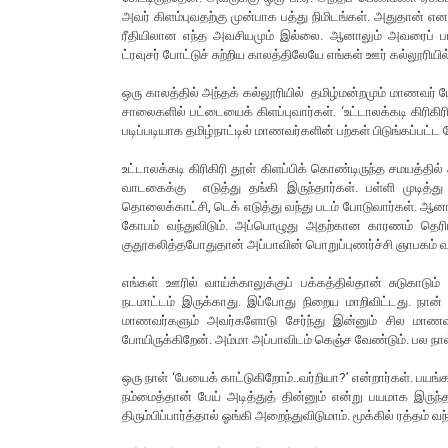
அவர் கிளம்புவதற்கு முன்பாக பத்து நிமிடங்கள். அதுதான் என
ரீதியிலான எந்த அவசியமும் இல்லை. ஆனாலும் அவரைப் பார்க
ட்ரவுசர் போட்டுச் சுற்றிய காலத்திலேயே எங்கள் ஊர் கல்லூரியில் 
ஒரு காலத்தில் அந்தக் கல்லூரியில் தமிழ்மன்றமும் மாணவர்
சாலைகளில் பட்டையைக் கிளப்புவார்கள். ‘உட்டாலக்கடி கிரிகி
படிப்படியாக தமிழ்நாட்டில் மாணவர்களின் பற்கள் பிடுங்கப்பட்ட
உட்டாலக்கடி கிரிகிரி தூள் கிளப்பிக் கொண்டிருந்த சமயத்தில்
வாடகைக்கு எடுத்து தங்கி இருந்தார்கள். பள்ளி முடித்
தொலைக்காட்சி, டெக் எடுத்து வந்து படம் போடுவார்கள். ஆனால
கோபம் வந்துவிடும். அப்பொழுது அதற்கான காரணம் தெரியவி
குதூகலித்தபோதுதான் அப்பாவின் பொறுப்புணர்ச்சி ஞாபகம் வ
எங்கள் ஊரில் வாய்க்காலுக்குப் பக்கத்தில்தான் சுடுக
நடமாட்டம் இருக்காது. இப்போது நிறைய மாறிவிட்டது. நான்
மாணவர்களும் அவர்களோடு சேர்ந்து இன்னும் சில மாணவ
போயிருக்கிறேன். அம்மா அப்பாவிடம் கெஞ்ச வேண்டும். பல நாள
ஒரு நாள் ‘பேயைக் காட்டுகிறோம்..வர்றியா?’ என்றார்கள். பயங்க
நம்மைத்தான் பேய் அடித்துத் தின்னும் என்று பயமாக இருந்தத
திரும்பிப்பார்த்தால் ஓங்கி அறைந்துவிடுமாம். மூக்கில் ரத்தம் 