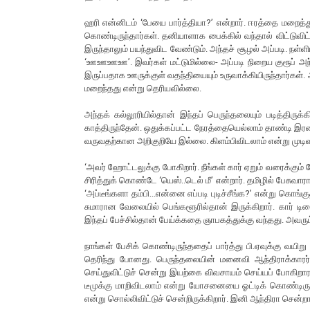
ஹரி என்னிடம் ‘பேயை பார்த்தியா?’ என்றார். ஈரத்தை மறைத
கொண்டிருந்தார்கள். தனியாளாக பைக்கில் வந்தால் விட்டு
இருந்தாலும் பயந்துவிட வேண்டும். அந்தச் சூழல் அப்படி. நள்ள
‘ஊஊஊஊ’. இவர்கள் மட்டுமில்லை- அப்படி நிறைய குரூப் அந்தச்
இருப்பதாக ஊருக்குள் வதந்தியையும் உருவாக்கியிருந்தார்கள்.
மறைந்தது என்று தெரியவில்லை.
அந்தக் கல்லூரியில்தான் இந்தப் பெருந்தலையும் படித்திரு
காத்திருந்தேன். ஒதுக்கப்பட்ட நேரத்தையெல்லாம் தாண்டி இர
வருவதற்கான அறிகுறியே இல்லை. கிளம்பிவிடலாம் என்று முடி
‘அவர் ஹோட்டலுக்கு போகிறார். நீங்கள் கார் ஏறும் வரைக்கும் ப
சிரித்துக் கொண்டே ‘யெஸ்..டெல் மீ’ என்றார். தமிழில் பேசுவ
‘அப்டீங்களா தம்பி...என்னை எப்படி புடிச்சீங்க?’ என்று கொங்க
சுமாரான வேலையில் பெங்களூரில்தான் இருக்கிறார். கார் ட
இந்தப் பேச்சில்தான் பேய்க்கதை ஞாபகத்துக்கு வந்தது. அவரும
நாங்கள் பேசிக் கொண்டிருந்ததைப் பார்த்து பி.ஏவுக்கு வயிற
தெரிந்து போனது. பெருந்தலையின் மனைவி ஆந்திராக்காரர
செய்துவிட்டுச் சென்று இயற்கை விவசாயம் செய்யப் போகிறா
டீமுக்கு மாறிவிடலாம் என்று யோசனையை ஓட்டிக் கொண்டிருந்த
என்று சொல்லிவிட்டுச் சென்றிருக்கிறார். இனி ஆந்திரா சென்றால