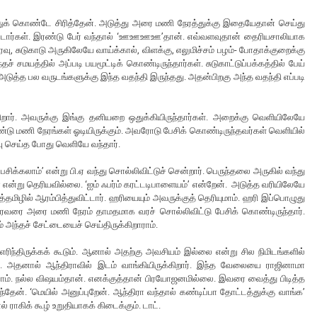
்துக் கொண்டே சிரித்தேன். அடுத்து அரை மணி நேரத்துக்கு இதையேதான் செய்து
விட்டார்கள். இரண்டு பேர் வந்தால் ‘ஊஊஊஊ’தான். எவ்வளவுதான் தைரியசாலியாக
ிரவு, சுடுகாடு அருகிலேயே வாய்க்கால், விளக்கு, எலுமிச்சம் பழம்- போதாக்குறைக்கு
 சமயத்தில் அப்படி பயமூட்டிக் கொண்டிருந்தார்கள். சுடுகாட்டுப்பக்கத்தில் பேய்
 அடுத்த பல வருடங்களுக்கு இந்த வதந்தி இருந்தது. அதன்பிறகு அந்த வதந்தி எப்படி
க்கிறார். அவருக்கு இங்கு தனியறை ஒதுக்கியிருந்தார்கள். அறைக்கு வெளியிலேயே
ண்டு மணி நேரங்கள் ஓடியிருக்கும். அவரோடு பேசிக் கொண்டிருந்தவர்கள் வெளியில்
வு செய்த போது வெளியே வந்தார்.
ேசிக்கலாம்’ என்று பி.ஏ வந்து சொல்லிவிட்டுச் சென்றார். பெருந்தலை அருகில் வந்து
ாரா என்று தெரியவில்லை. ‘ஐம் ஃபர்ம் கரட்டடிபாளையம்’ என்றேன். அடுத்த வரியிலேயே
ுத்தமிழில் ஆரம்பித்துவிட்டார். ஹரியையும் அவருக்குத் தெரியுமாம். ஹரி இப்பொழுது
ிரைவரை அரை மணி நேரம் தாமதமாக வரச் சொல்லிவிட்டு பேசிக் கொண்டிருந்தார்.
் அந்தச் சேட்டையைச் செய்திருக்கிறாராம்.
ு எரிந்திருக்கக் கூடும். ஆனால் அதற்கு அவசியம் இல்லை என்று சில நிமிடங்களில்
். அதனால் ஆந்திராவில் இடம் வாங்கியிருக்கிறார். இந்த வேலையை ராஜினாமா
ராம். நல்ல விஷயம்தான். எனக்குத்தான் பிரயோஜனமில்லை. இவரை வைத்து பிடித்த
ேன். ‘மெயில் அனுப்புறேன். ஆந்திரா வந்தால் கண்டிப்பா தோட்டத்துக்கு வாங்க’
் ராகிக் கூழ் உறுதியாகக் கிடைக்கும். டாட்.