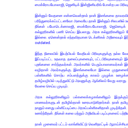
மைக்ரோபயோலாஜி, ஜெனிடிக் இன்ஜினியரிங் போன்ற பல பிரிவு
இன்னும் வேதனை என்னவென்றால் நான் இளங்கலை தாவரவியல் 
பரிந்துரைக்கப்பட்டனவோ அவையே தான் இன்னும் சிலபஸில் உள
நீங்கள் பயோடெக்னாலஜி, மைக்ரோபயோலாஜி, ஜெனெடிக் இன
கல்லூரிகளில் பணி செய்ய இயலாது. அரசு கல்லூரிகளிலும்
இல்லை. ஏனென்றால் எந்தவிதமான டெக்னிகல் அறிவையும் இந்தப
outdated.
இந்த நிலையில் இயற்பியல் வேதியல் பிரிவுகளுக்கு நல்ல 
இப்படிப்பட்ட உதவாத தலைப்புகளையும், பட்டபிரிவுகளையும் இ
புறங்களை சார்ந்தவர்கள். அவர்களில் பெரும்பாலானவர்கள் இ
வழிதான் அவர்களுக்கு. இளங்கலையோ இல்லை முதுகலையோ முக
பள்ளிகளில் சொற்ப சம்பளத்துக்கு காலம் முழுக்க உழைக்க
தமிழ்வழியில் படித்துவிட்டு அவனுக்கு ஆங்கிலம் வேறு வராது
வேலை செய்ய முடியும்.
அரசு கல்லூரிகளிலும் பல்கலைக்கழகங்களிலும் இருக்கும
மாணவர்களுடன் தமிழில்தான் உரையாடுகிறார்கள். நான் தம
நானும் எனது பள்ளிப்படிப்பை அரசுப்பள்ளிகளிதான் முடித்தேன
உணர்ந்தேன். நீங்கள் கலை மற்றும் அறிவியல் படிப்புகளைப் பற்ற
நான் முனைவர் பட்டம் வாங்கிவிட்டு வெளிநாட்டில் ஆராய்ச்சியா