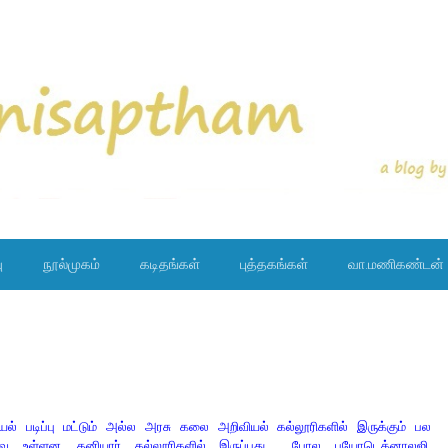
ு
நூல்முகம்
கடிதங்கள்
புத்தகங்கள்
வா.மணிகண்டன்
யல் படிப்பு மட்டும் அல்ல அரசு கலை அறிவியல் கல்லூரிகளில் இருக்கும் பல
ததாகவே உள்ளன. தனியார் கல்லூரிகளில் இருப்பது போல பயோடெக்னாலஜி,