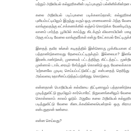
மற்றும் அறிவியல் கல்லூரிகளின் படிப்புகளும் பல்லிளிக்கின்றன
கலை அறிவியல் படிப்புகளை படிக்கலாம்தான்; கல்லூரிகள
புளியம்பட்டியிலும் இருந்து வரும் ஒரு மாணவனால் அந்த வ
வாங்குவதற்கு லட்சக்கணக்கில் லஞ்சம் கொடுக்க வேண்டியிருக்
வானம் பார்த்த பூமியில் காய்ந்து கிடக்கும் விவசாயியின
பிறகு எப்படி வேலை வாங்குவீர்கள் என்று கேட்காமல் கேட்டிருக்கி
இதைத் தவிர உங்கள் கடிதத்தில் இன்னொரு முக்கியமான விஷயமும
பத்தாண்டுகளாவது தேவைப்பட்டிருக்கும். இல்லையா? இளங்கல
இரண்டாண்டுகள், முனைவர் பட்டத்திற்கு கிட்டத்தட்ட மூன்றில
முன்னால் டாக்டரையும் சேர்த்துக் கொண்டு ஒரு வேலைக்காக 
‘ஏற்கனவே முடிவு செய்யப்பட்டுவிட்டது’ என்பதைத் தெரிந்து
அவ்வளவு உதாசீனப்படுத்தப்படுகிறது. கொடுமை.
என்னதான் பொறியியல் கல்வியை திட்டினாலும் பத்தாண்டுக
முடித்துவிட்டு ஐடியிலும் கார்பொரேட் நிறுவனங்களிலும் 
கொள்ளலாம். காலம் ஓடும். அதுவே கலை அறிவியல் கல்லூரி
படித்துவிட்டு வேலை கிடைக்கவில்லையென்றால் ஒரு கிரா
என்பதுதான் உண்மை.
என்ன செய்வது?