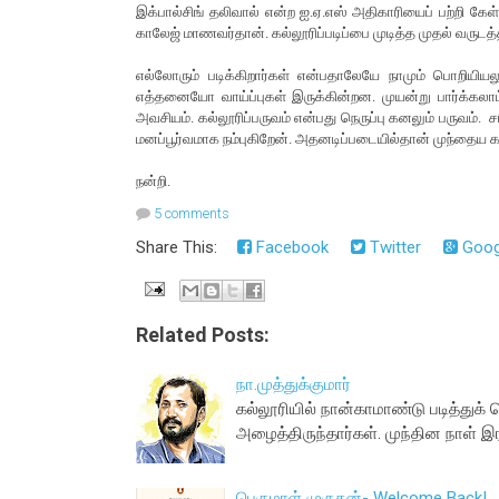
இக்பால்சிங் தலிவால் என்ற ஐ.ஏ.எஸ் அதிகாரியைப் பற்றி கேள்
காலேஜ் மாணவர்தான். கல்லூரிப்படிப்பை முடித்த முதல் வருடத்தி
எல்லோரும் படிக்கிறார்கள் என்பதாலேயே நாமும் பொறியியல
எத்தனையோ வாய்ப்புகள் இருக்கின்றன. முயன்று பார்க்கலாம
அவசியம். கல்லூரிப்பருவம் என்பது நெருப்பு கனலும் பருவம். ச
மனப்பூர்வமாக நம்புகிறேன். அதனடிப்படையில்தான் முந்தைய க
நன்றி.
5 comments
Share This:
Facebook
Twitter
Goog
Related Posts:
நா.முத்துக்குமார்
கல்லூரியில் நான்காமாண்டு படித்துக
அழைத்திருந்தார்கள். முந்தின நாள் இ
பெருமாள் முருகன்- Welcome Back!