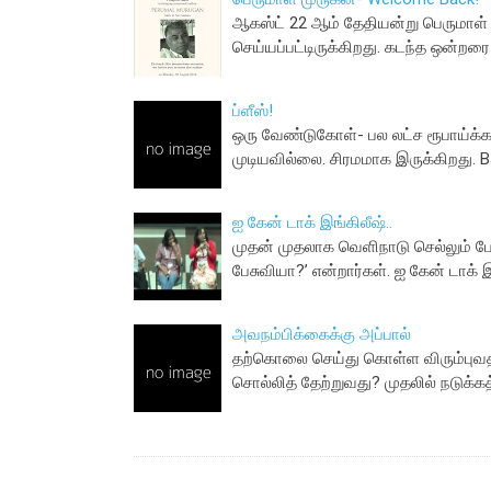
ஆகஸ்ட் 22 ஆம் தேதியன்று பெருமாள்
செய்யப்பட்டிருக்கிறது. கடந்த ஒன்ற
ப்ளீஸ்!
ஒரு வேண்டுகோள்- பல லட்ச ரூபாய்க
முடியவில்லை. சிரமமாக இருக்கிறது
ஐ கேன் டாக் இங்கிலீஷ்..
முதன் முதலாக வெளிநாடு செல்லும் போத
பேசுவியா?’ என்றார்கள். ஐ கேன் டாக் 
அவநம்பிக்கைக்கு அப்பால்
தற்கொலை செய்து கொள்ள விரும்பு
சொல்லித் தேற்றுவது? முதலில் நடுக்க