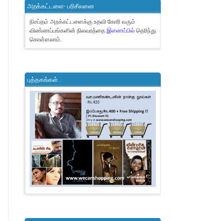
அறக்கட்டளை- பரிசீலனை
நிசப்தம் அறக்கட்டளைக்கு உதவி கோரி வரும்
விண்ணப்பங்களின் நிலவரத்தை
இணைப்பில்
தெரிந்து
கொள்ளலாம்.
புத்தகங்கள்..