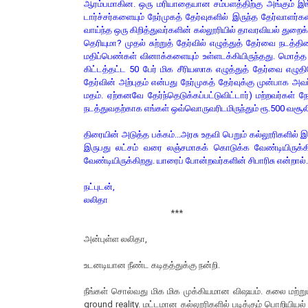
ஆரம்பமாகின. ஒரு மரியாதையான சம்பளத்திற்கு அங்கும் 
டார்ச்சர்களையும் நேர்முகத் தேர்வுகளில் இருந்த தேர்வாளர்
வாய்ந்த ஒரு கிறித்துவர்களின் கல்லூரியில் தாவரவியல் துறை
தெரியுமா? முதல் சுற்றுத் தேர்வில் எழுத்துத் தேர்வை நடத்
மதிப்பெண்கள் வினாக்களையும் உள்ளடக்கியிருந்தது. மொத்த 
கிட்டத்தட்ட 50 பேர் மிக சீரியஸாக எழுத்துத் தேர்வை எழுத
தேர்வின் அற்புதம் என்பது நேர்முகத் தேர்வுக்கு முன்பாக அவ
மதம். ஏற்கனவே தேர்ந்தெடுக்கப்பட்டுவிட்டார்) மற்றவர்கள்
நடத்துவதற்காக எங்கள் ஒவ்வொருவரிடமிருந்தும் ரூ.500 வசூலி
திரையின் அடுத்த பக்கம்...அரசு உதவி பெறும் கல்லூரிகளில் இர
இருபது லட்சம் வரை லஞ்சமாகக் கொடுக்க வேண்டியிருக்க
வேண்டியிருக்கிறது. யாரைப் போன்றவர்களின் சிபாரிசு என்றால்..
நட்புடன்,
லலிதா
***
அன்புள்ள லலிதா,
உடனடியான நீண்ட கடிதத்துக்கு நன்றி.
நீங்கள் சொல்வது மிக மிக முக்கியமான விஷயம். கலை மற்ற
ground reality. மட்டமான கல்லூரிகளில் படிக்கும் பொறியி