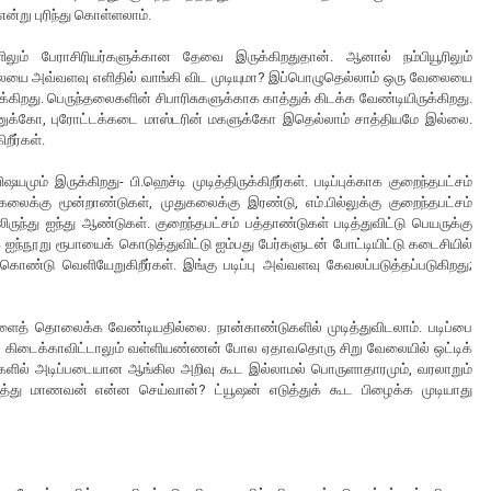
 என்று புரிந்து கொள்ளலாம்.
ிலும் பேராசிரியர்களுக்கான தேவை இருக்கிறதுதான். ஆனால் நம்பியூரிலும்
ேலையை அவ்வளவு எளிதில் வாங்கி விட முடியுமா? இப்பொழுதெல்லாம் ஒரு வேலையை
கிறது. பெருந்தலைகளின் சிபாரிசுகளுக்காக காத்துக் கிடக்க வேண்டியிருக்கிறது.
் மகனுக்கோ, புரோட்டக்கடை மாஸ்டரின் மகளுக்கோ இதெல்லாம் சாத்தியமே இல்லை.
றீர்கள்.
் இருக்கிறது- பி.ஹெச்டி முடித்திருக்கிறீர்கள். படிப்புக்காக குறைந்தபட்சம்
ைக்கு மூன்றாண்டுகள், முதுகலைக்கு இரண்டு, எம்.பில்லுக்கு குறைந்தபட்சம்
ிருந்து ஐந்து ஆண்டுகள். குறைந்தபட்சம் பத்தாண்டுகள் படித்துவிட்டு பெயருக்கு
ஐந்நூறு ரூபாயைக் கொடுத்துவிட்டு ஐம்பது பேர்களுடன் போட்டியிட்டு கடைசியில்
 கொண்டு வெளியேறுகிறீர்கள். இங்கு படிப்பு அவ்வளவு கேவலப்படுத்தப்படுகிறது;
ளைத் தொலைக்க வேண்டியதில்லை. நான்காண்டுகளில் முடித்துவிடலாம். படிப்பை
வேலை கிடைக்காவிட்டாலும் வள்ளியண்ணன் போல ஏதாவதொரு சிறு வேலையில் ஒட்டிக்
களில் அடிப்படையான ஆங்கில அறிவு கூட இல்லாமல் பொருளாதாரமும், வரலாறும்
மத்து மாணவன் என்ன செய்வான்? ட்யூஷன் எடுத்துக் கூட பிழைக்க முடியாது