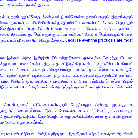
கள் அரசு கல்லூரிகளில் இல்லை.
படித்தபோது (15 வருடங்கள் முன்பு) என்னென்ன தலைப்புகளும் புத்தகங்களும்
்ளன. தாவரவியல், விலங்கியல் என்று ஆராய்ச்சி முனைவர் பட்டங்களை பெற்றாலும்
்ஜினியரிங் பிரிவுகளில் விரிவுரையாளர்களாக அவ்வளவு எளிதில் தனியார்
 வேலை கிடைக்காது. இவர்களுக்கு பார்மா கம்பெனி போன்ற இடங்களிலும் வேலை
் பாடப் பிரிவுகள் போதிப்பது இல்லை. Because even the practicals are most
வேலை இல்லை. அவை இன்ஜினியரிங் கல்லூரிகளால் ஓரளவுக்கு பிழைத்து விட்டன.
ன்னும் பல மாணவர்கள் படித்தபடி தான் இருக்கிறார்கள். அவர்களில் பலர் கிராமப்
தைப் படி, அதைப் படி என்று எடுத்துசொல்லும் வழிகாட்டிகள் இல்லாதவர்கள். ஒரே
்கி முனகி படித்தவுடன் ஒரு பி.எட் பட்டத்தையும் முடித்துவிட்டு தனியார்
லாம். இதிலும் ஒரு காமெடி என்னவென்றால் அரசு பள்ளியிலும் கல்லூரியிலும்
. இதில் எங்கே போய் ஆங்கிலத்தில் அனர்த்தும் தனியார் மெட்ரிகுலேசன் பள்ளிகளில்
் பேராசியர்களும் விரிவுரையாளர்களும் பெரும்பாலும் அல்லது முழுவதுமாக
ிழுக்கு எதிரானவள் இல்லை. ஆனால் வேலைக்கான மொழி மிகவும் முக்கியமானது.
். அதுவும் தமிழ் வழியில். இந்த மொழி எனக்கு பணியிடத்தில் உதவாது என பிறகுதான்
ியும் நிறைய எழுத வேண்டும்.
ளராக பணிபுரிந்தேன். மீண்டும் இந்த நாட்டிற்கு திரும்பி வந்த போதுதான் சிரமங்கள்