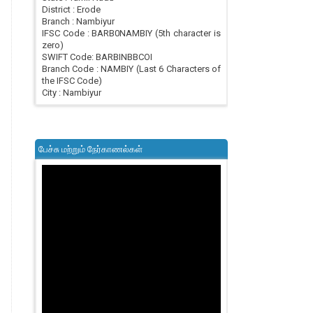
District : Erode
Branch : Nambiyur
IFSC Code : BARB0NAMBIY (5th character is
zero)
SWIFT Code: BARBINBBCOI
Branch Code : NAMBIY (Last 6 Characters of
the IFSC Code)
City : Nambiyur
பேச்சு மற்றும் நேர்காணல்கள்