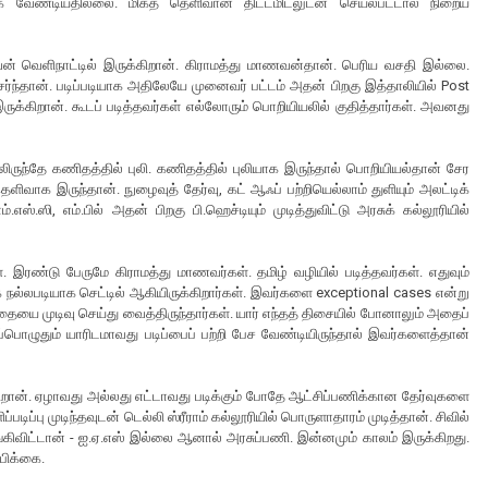
க வேண்டியதில்லை. மிகத் தெளிவான திட்டமிடலுடன் செயல்பட்டால் நிறைய
வன் வெளிநாட்டில் இருக்கிறான். கிராமத்து மாணவன்தான். பெரிய வசதி இல்லை.
 சேர்ந்தான். படிப்படியாக அதிலேயே முனைவர் பட்டம் அதன் பிறகு இத்தாலியில் Post
இருக்கிறான். கூடப் படித்தவர்கள் எல்லோரும் பொறியியலில் குதித்தார்கள். அவனது
ுந்தே கணிதத்தில் புலி. கணிதத்தில் புலியாக இருந்தால் பொறியியல்தான் சேர
வாக இருந்தான். நுழைவுத் தேர்வு, கட் ஆஃப் பற்றியெல்லாம் துளியும் அலட்டிக்
எஸ்.ஸி, எம்.பில் அதன் பிறகு பி.ஹெச்டியும் முடித்துவிட்டு அரசுக் கல்லூரியில்
 இரண்டு பேருமே கிராமத்து மாணவர்கள். தமிழ் வழியில் படித்தவர்கள். எதுவும்
 நல்லபடியாக செட்டில் ஆகியிருக்கிறார்கள். இவர்களை exceptional cases என்று
பாதையை முடிவு செய்து வைத்திருந்தார்கள். யார் எந்தத் திசையில் போனாலும் அதைப்
்பொழுதும் யாரிடமாவது படிப்பைப் பற்றி பேச வேண்டியிருந்தால் இவர்களைத்தான்
கிறான். ஏழாவது அல்லது எட்டாவது படிக்கும் போதே ஆட்சிப்பணிக்கான தேர்வுகளை
ிப்பு முடிந்தவுடன் டெல்லி ஸ்ரீராம் கல்லூரியில் பொருளாதாரம் முடித்தான். சிவில்
ங்கிவிட்டான் - ஐ.ஏ.எஸ் இல்லை ஆனால் அரசுப்பணி. இன்னமும் காலம் இருக்கிறது.
பிக்கை.