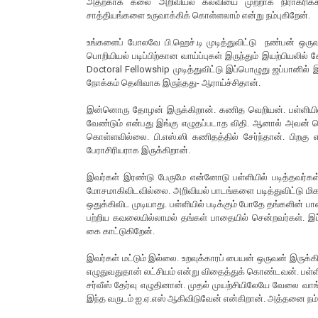
அதற்காக கலை அறிவியல் கல்வியை முற்றாக நிராகரிக்
சாத்தியங்களை உருவாக்கிக் கொள்ளலாம் என்று நம்புகிறேன்.
உங்களைப் போலவே பி.ஹெச்.டி முடித்துவிட்டு நண்பன் ஒரு
பொறியியல் படிப்பிற்கான வாய்ப்புகள் இருந்தும் இயற்பியலில்
Doctoral Fellowship முடித்துவிட்டு இப்பொழுது ஜப்பானில் 
நோக்கம் தெளிவாக இருந்தது- ஆராய்ச்சிதான்.
இன்னொரு தோழன் இருக்கிறான். கணித வெறியன். பள்ளியிலிர
வேண்டும் என்பது இங்கு எழுதப்படாத விதி. ஆனால் அவன் தெளி
கொள்ளவில்லை. பி.எஸ்.ஸி கணிதத்தில் சேர்ந்தான். பிறகு எம்.
பேராசிரியராக இருக்கிறான்.
இவர்கள் இரண்டு பேருமே என்னோடு பள்ளியில் படித்தவர்கள்.
மோசமாகிவிடவில்லை. அறிவியல் பாடங்களை படித்துவிட்டு மிக
ஒதுக்கிவிட முடியாது. பள்ளியில் படிக்கும் போதே தங்களின் 
பற்றிய கவலையில்லாமல் தங்கள் பாதையில் சென்றவர்கள். இப
கை காட்டுகிறேன்.
இவர்கள் மட்டும் இல்லை. உறவுக்காரப் பையன் ஒருவன் இருக்
எழுதுவதுதான் லட்சியம் என்று விதைத்துக் கொண்டவன். பள்ளிப்பட
சர்வீஸ் தேர்வு எழுதினான். முதல் முயற்சியிலேயே வேலை வா
இந்த வருடம் ஐ.ஏ.எஸ் ஆகிவிடுவேன் என்கிறான். அத்தனை நம்