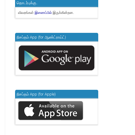
தொடர்புக்கு..
விவரங்கள்
இருக்கின்றன.
இணைப்பில்
நிசப்தம் App (for ஆண்ட்ராய்ட்)
நிசப்தம் App (for Apple)