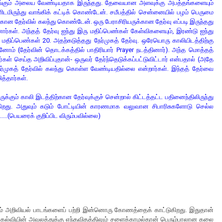
இங்கும் அலைய வேண்டியதாக இருந்தது. தேவையான அளவுக்கு அபத்தங்களையும்
களிடமிருந்து வாங்கிக் கட்டிக் கொண்டேன். சமீபத்தில் சென்னையில் பழம் பெருமை
க்கான தேர்வில் கலந்து கொண்டேன். ஒரு பேராசிரியருக்கான தேர்வு எப்படி இருந்தது
தினார்கள். அந்தத் தேர்வு ஐந்து இரு மதிப்பெண்கள் கேள்விகளையும், இரண்டு ஐந்து
மதிப்பெண்கள் 20. அதற்கடுத்தது நேர்முகத் தேர்வு. ஒரேயொரு காலியிடத்திற்கு
ினோம் (தேர்வின் தொடக்கத்தில் பாதிரியார் Prayer நடத்தினார்). அந்த மொத்தத்
ர்கள் செய்த அறிவிப்புதான்- ஒருவர் தேர்ந்தெடுக்கப்பட்டுவிட்டார் என்பதால் (அதே
 நேர்முகத் தேர்வில் கலந்து கொள்ள வேண்டியதில்லை என்றார்கள். இந்தத் தேர்வை
த்தார்கள்.
ுக்கும் காலி இடத்திற்கான தேர்வுக்குச் சென்றால் கிட்டத்தட்ட பதினைந்திலிருந்து
ிறது. அதுவும் கடும் போட்டியின் காரணமாக வலுவான சிபாரிசுகளோடு செல்ல
....(பெயரைக் குறிப்பிட விரும்பவில்லை)
ும் அறிவியல் பாடங்களைப் பற்றி இன்னொரு கோணத்தைக் காட்டுகிறது. இதுதான்
யல் கல்வியின் அவலத்துக்கு எந்தவிதத்திலும் சளைக்காமல்தான் பெரும்பாலான கலை