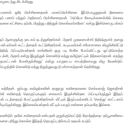
பாழடைந்து கிடக்கிறது.
் போனால் ஒரே பிரச்சினைதான். மானப்பிரச்சினை. இப்பொழுதுதான் நிலைமை
ும் பணம் மற்றும் அதிகாரப் பிரச்சினைதான். ‘அய்யோ கோடிக்கணக்கில் செலவு
வேளை கட்சியை நம்மிடமிருந்து பறித்துக் கொள்வார்களோ’ என்று இன்னொரு பக்கம்
் ஆளாளுக்கு நாடகம் நடத்துகிறார்கள். பீஹார் முதலமைச்சர் நிதிஷ்குமார் தனது
எல்.ஏக்கள் கூட்டத்தைக் கூட்டுகிறார்கள். கூடியவர்கள் சமோசாவை விழுங்கிவிட்டு
ிதிஷ் அப்படியென்றால் காங்கிரஸ் ஒரு படி மேலே போய்விட்டது. ஒட்டுமொத்த
ல்லி, பீஹார் என்று இழுத்துக் கொண்டு வந்து தமிழ்நாட்டில் நிற்கலாம்தான். எதற்கு
ுத்தமாட்டான் போலிருக்கிறது’ என்று யாருடைய சாபத்திலாவது விழ வேண்டும்.
்பழத்தில் கொண்டு வந்து நிறுத்துவது டூ மச்சாகத்தான் தெரிகிறது.
 வந்தேன். ஐம்பது கவிஞர்களின் நானூறு கவிதைகளை செல்வராஜ் ஜெகதீசன்
ின் கவிதைத் தொகுப்புகளும் கைவசம் இருக்கின்றன. அப்படியிருந்தும் இந்தப்
படத்தையும் போட்டிருக்கிறார்கள். வீட்டில் இருப்பவர்களிடம் ‘கெத்து’ காட்டலாம்
யிருக்கிறது. இல்லையென்றால் வீட்டில் யாரும் என்னை நம்புவதே இல்லை.
 வேண்டும். நவீன கவிதைகள் என்பதன் குறுக்குவெட்டுத் தோற்றத்தை- தர்பூசணியை
ளை புரிந்து கொள்ள இந்தத் தொகுப்பு நிச்சயம் உதவக் கூடும்.