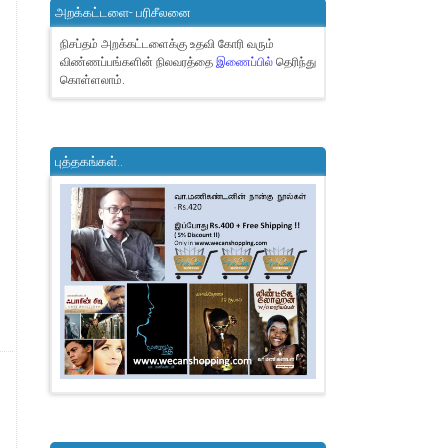
அறக்கட்டளை- பரிசீலனை
நிசப்தம் அறக்கட்டளைக்கு உதவி கோரி வரும்
விண்ணப்பங்களின் நிலவரத்தை
இணைப்பில்
தெரிந்து
கொள்ளலாம்.
புத்தகங்கள்..