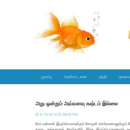
SKIP TO CONTENT
முகப்பு
அறக்கட்டளை
பத்தி
புனைவ
அது ஒன்றும் அவ்வளவு கஷ்டம் இல்லை
5/19/2014 03:58:00 PM
சேர மன்னன் இரும்பொறைக்கும் சோழன் செங்கணானுக்கும் போ
கதை. சங்ககாலச் சேரர்களில் இந்த இரும்பொறைதான் க