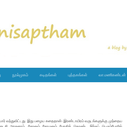
ு
நூல்முகம்
கடிதங்கள்
புத்தகங்கள்
வா.மணிகண்டன்
ர் வந்துவிட்டது. இது பழைய கதைதான்- இரண்டாயிரம் வருடங்களுக்கு முந்தைய
டைசி அரசனாம். சேரனும் சோழனும் மோதிக் கொண்ட இந்தப் பெரும்போரில்