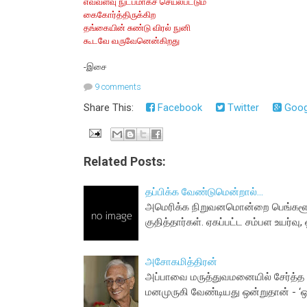
எவ்வளவு நுட்பமாகச் செயல்பட்டும்
கைகோர்த்திருக்கிற
தங்கையின் சுண்டு விரல் நுனி
கூடவே வருவேனென்கிறது
-இசை
9 comments
Share This:
Facebook
Twitter
Goog
Related Posts:
தப்பிக்க வேண்டுமென்றால்...
அமெரிக்க நிறுவனமொன்றை பெங்களூரில்
குதித்தார்கள். ஏகப்பட்ட சம்பள உயர்வு
அசோகமித்திரன்
அப்பாவை மருத்துவமனையில் சேர்த்த பி
மனமுருகி வேண்டியது ஒன்றுதான் -