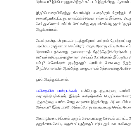
அல்லவா? இப்பொழுதும் அந்தக் கட்டடம் இருக்கிறது. ஆனால் 
இரும்பொறையிலிருந்து கே.எம்.ஆர் வரைக்கும் தோற்றுப
தலைகீழாகிவிட்டது. மானப்பிரச்சினை எல்லாம் இல்லை. வெற
செய்து வீணா போய்ட்டேனே’ என்று ஒரு பக்கம் அழுதால் ‘ஒரு
அழுகிறார்கள்.
வென்றவன்தான் நாடகம் நடத்துகிறான் என்றால் தோற்றவர்களும
பதவியை ராஜினாமா செய்கிறார். பிறகு அவரது வீட்டிலேயே எம்.
அவரையே தங்களது தலைவராகத் தேர்ந்தெடுக்கிறார்கள். ந
காரியக்கமிட்டியும் ராஜினாமா செய்யப் போகிறதாம். இப்படியே டெ
வம்பு? ‘எலெக்‌ஷன் முடிந்தாலும் அரசியல் பேசுவதை நிற
இரும்பொறையில் ஆரம்பித்து பழைய ஈயம் பித்தளைக்கு பேரீச்சம
ஜம்ப் அடித்துவிடலாம்.
கவிதையின் கால்தடங்கள்
என்றொரு புத்தகத்தை வாங்கி
தொகுத்திருக்கிறார். இந்தக் கவிஞர்களில் பெரும்பாலானோர
புத்தகத்தை வாங்க வேறு காரணம் இருக்கிறது. அட்டையில் என் 
அல்லவா? இந்த மாதிரி அவ்வப்போது எதையாவது செய்ய வேண்டி
அகநாழிகை பதிப்பகம் மற்றும் செல்வராஜை நிச்சயம் பாராட்ட
குறுக்காக வெட்டி அதன் உட்புறத்தைப் பார்ப்பது போல- கவிதைக