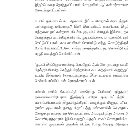
இரும்பொறை தோற்றுவிட்டான். சோழனின் ஆட்கள் உற்சாகமடைந
அடைத்துவிட்டார்கள்.
உடலில் ஒரு காயம் கூட ஆகாமல் இப்படி சிறையில் அடைத்துவி
மன்னனுக்கு மரியாதை? இனி இவர்களிடம் கைதியாக இருப்பதை
எத்தனை நாட்கள்தான் கிடக்க முடியும்? சோறும் இல்லை; தண்
பொறுத்துப் பார்த்திருக்கிறான். முடியவில்லை. நா வறண்டு, 
கேட்டுவிட்டான். காவலாளிகள் கொண்டு வந்து கொடுத்திரு
போய் கேட்டுவிட்டேனே’ என்று உரைத்துவிட்டது. கொண்டு 
எழுதி வைத்துப் போய்விட்டான்.
‘குழவி இறப்பினும் ஊன்தடி பிறப்பினும் ஆள் அன்று என்று வாளி
பிறக்கும் போதே செத்துப் பிறந்தாலோ கூட கத்தியால் அறுத்துப்
உடலில் இல்லாமல் சிறைபட்டிருக்கும் இந்த உடலைக் காப்பாற்
மேலே போய்விட்டான். ரோஷக்காரப் பயல்.
எங்கள் ஊரில் கே.எம்.ஆர் என்றொரு பெரியவர் இருந்தார்.
தலைமையாசிரியராக இருந்தார். ஏதோ ஒரு கட்டத்தில் அரச
எம்.எல்.சியாகவும் இருந்திருக்கிறார். ஊருக்குள் மிகுந்த 
தாங்க முடியாமல் தனது தோட்டத்து பங்களாவில் வெகுநாட்
அழைத்து வந்ததாகச் சொல்வார்கள். அப்படியிருந்து அவரை அவ்
கொண்டிருந்தாராம். இப்பொழுதும் அந்தப் பக்கம் சென்றால் கே
கொள்ள முடியாமல் குறுகிக் கிடந்த போது அவரது அத்தனை ப