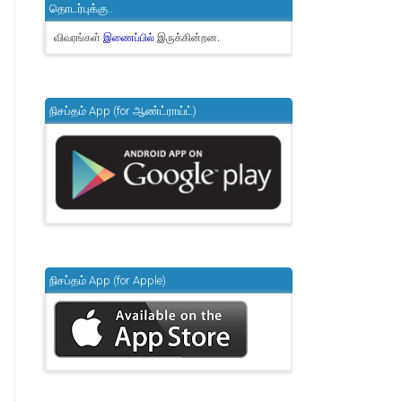
தொடர்புக்கு..
விவரங்கள்
இருக்கின்றன.
இணைப்பில்
நிசப்தம் App (for ஆண்ட்ராய்ட்)
நிசப்தம் App (for Apple)