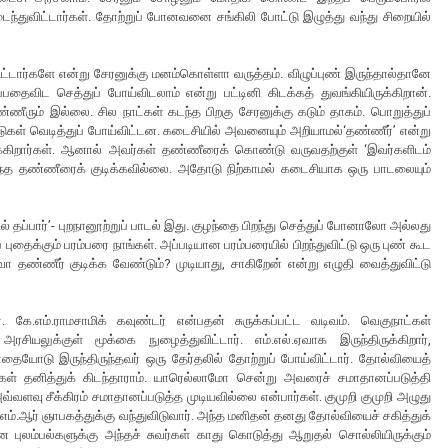
்துவிட்டார்கள். தோற்றுப் போனவனை சங்கிலி போட்டு இழுத்து வந்து சிறையில்
ட்டார்களே என்று சேரனுக்கு மனம்கொள்ளா வருத்தம். விழுப்புண் இருந்தால்தானே
விட செத்துப் போய்விடலாம் என்று பட்டினி கிடக்கத் துவங்கியிருக்கிறான்.
ணீரும் இல்லை. சில நாட்கள் கடந்த பிறகு சேரனுக்கு கடும் தாகம். பொறுத்துப்
உதடுகள் வெடித்துப் போய்விட்டன. கடைசியில் அவனையும் அறியாமல்‘தண்ணீர்’ என்று
க்கிறார்கள். ஆனால் அவர்கள் தண்ணீரைக் கொண்டு வருவதற்குள் ‘இவர்களிடம்
வந்த தண்ணீரைக் குடிக்கவில்லை. அதோடு நிற்காமல் கடைசியாக ஒரு பாடலையும்
ல் தப்பார்’- புறநானூற்றுப் பாடல் இது. குழந்தை பிறந்து செத்துப் போனாலோ அல்லது
 புதைக்கும் பரம்பரை நாங்கள். அப்படியான பரம்பரையில் பிறந்துவிட்டு ஒரு புண் கூட
றவா தண்ணீர் குடிக்க வேண்டும்? முடியாது, சாகிறேன் என்று எழுதி வைத்துவிட்டு
 கே.எம்.ராமசாமிக் கவுண்டர் என்பதன் சுருக்கப்பட்ட வடிவம். வெகுநாட்கள்
ியலுக்குள் மூக்கை நுழைத்துவிட்டார். எம்.எல்.ஏவாக இருந்திருக்கிறார்,
மரியாதையோடு இருந்திருந்தவர் ஒரு தேர்தலில் தோற்றுப் போய்விட்டார். தோல்வியைத்
கள் தனித்துக் கிடந்தாராம். யாரெல்லாமோ சென்று அவரைச் சமாதானப்படுத்தி
வளவு சீக்கிரம் சமாதானப்படுத்த முடியவில்லை என்பார்கள். குமுறி குமுறி அழுது
.எம்.ஆர் ஞாபகத்துக்கு வந்துவிடுவார். அந்த மனிதன் தனது தோல்வியைச் சகித்துக்
ுலம்பல்களுக்கு அந்தச் சுவர்கள் காது கொடுத்து ஆறுதல் சொல்லியிருக்கும்