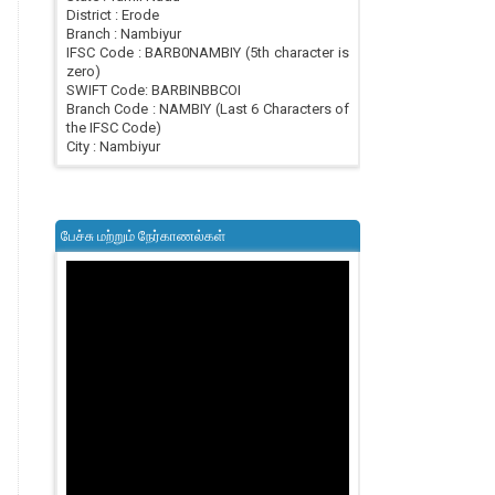
District : Erode
Branch : Nambiyur
IFSC Code : BARB0NAMBIY (5th character is
zero)
SWIFT Code: BARBINBBCOI
Branch Code : NAMBIY (Last 6 Characters of
the IFSC Code)
City : Nambiyur
பேச்சு மற்றும் நேர்காணல்கள்