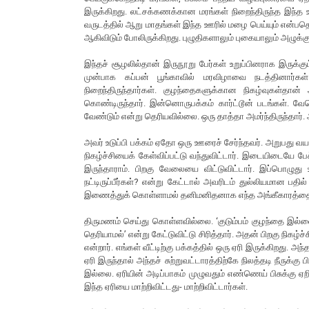
இருக்கிறது. லட்சக்கணக்கான மரங்கள் நிறைந்திருந்த இந்த 
வருடத்தில் ஆறு மாதங்கள் இந்த ஊரில் மழை பெய்யும் என்ப
ஆகிவிடும் போலிருக்கிறது. புழுதிகளாலும் புகையாலும் அழுக்குப்
இந்தச் சூழலில்தான் இருநூறு பேர்கள் உறுப்பினராக இருக்க
முன்பாக கப்பன் பூங்காவில் மரவிழாவை நடத்தினார்க
நிறைந்திருந்தார்கள். குழந்தைகளுக்கான நிகழ்வுகள்த
கொண்டிருந்தார். இன்னொருபக்கம் கார்ட்டூன் படங்கள்.
வேண்டும் என்று தெரியவில்லை. ஒரு தாத்தா அமர்ந்திருந்தார்
அவர் உடுப்பி பக்கம் ஏதோ ஒரு ஊரைச் சேர்ந்தவர். அறுபது வய
நிகழ்ச்சியைக் கேள்விப்பட்டு வந்துவிட்டார். இடையிடையே 
இருந்தாராம். பிறகு வேலையை விட்டுவிட்டார். இப்பொழ
நட்டிருப்பீர்கள்? என்று கேட்டால் அவரிடம் துல்லியமான பதி
இணைத்துக் கொள்ளாமல் தனிமனிதனாக எந்த அங்கீகாரத்தையும
திருமணம் செய்து கொள்ளவில்லை. ‘குடும்பம் குழந்தை இல்
தெரியாமல்’ என்று கேட்டுவிட்டு சிரித்தார். அதன் பிறகு நிகழ்
என்றார். எங்கள் வீட்டிற்கு பக்கத்தில் ஒரு ஏரி இருக்கிறது.
ஏரி இருந்தால் அந்தச் சுற்றுவட்டாரத்திற்கே நிலத்தடி நீரு
இல்லை. ஏரியின் அடிப்பாகம் முழுவதும் எண்ணெய் பிசுக்கு
இந்த ஏரியை மாற்றிவிட்டது- மாற்றிவிட்டார்கள்.