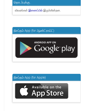
தொடர்புக்கு..
விவரங்கள்
இருக்கின்றன.
இணைப்பில்
நிசப்தம் App (for ஆண்ட்ராய்ட்)
நிசப்தம் App (for Apple)