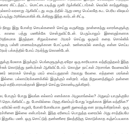
ஊரை கிட்டத்தட்ட மொட்டையடித்து மூளி ஆக்கிவிட்டார்கள். வெயில் காந்துகிறது.
தெல்லாம் வரலாறு ஆகிவிட்டது. வருடத்தில் ஆறு மழை பெய்வதே கூட பெரிய விஷயம்
படிந்து அசிங்கமாகிக் கிடக்கிறது இந்த கார்டன் சிட்டி.
ும் நிரலு இது போன்ற செயல்களைச் செய்து வருகிறது. நான்கைந்து வாரங்களுக்கு
ள். காலை பத்து மணிக்கே சென்றுவிட்டேன். பெரும்பாலும் இளைஞர்களாக
ான் அதிகமாக இருந்தன. சிறுவர்களை அமரச் செய்து ஒருவர் கதை சொல்லிக்
 வேறொரு பள்ளி மாணவர்களுக்கான போட்டிகள். உண்மையில் எனக்கு என்ன செய்ய
. அவர் பக்கத்தில் போய் அமர்ந்து கொண்டேன்.
துக்கு மேலாக இருக்கும். பெங்களூருக்கு ஏதோ ஒரு காரியமாக வந்திருந்தவர் இந்த
பேச்சுக் கொடுத்து நண்பர்கள் ஆகிவிட்டோம். கொஞ்ச நாட்கள் அரசாங்க வேலையில்
ுது ஊர் ஊராகச் சென்று மரம் வைப்பதுதான் அவரது வேலை. எத்தனை மரங்கள்
ல் இல்லை. பல்லாயிரக்கணக்கில் இருக்கும் என்றார். எந்த நிறுவனத்திலும் தன்னை
் எதிர்பாராமல்தான் இதைச் செய்து கொண்டிருக்கிறார்.
லை; போகும் போது இவங்க எல்லாம் எனக்காக அழுவாங்கல்ல? அதுவும் யாருக்குமே
ச்சி தொடங்கிவிட்டது. பேசவில்லை. பிறகு கிளம்பும் போது ‘எதுக்காக இங்க வந்தீங்க?’
 அந்த ஏரியில் லாரி கழுவி, மோலி மோலியாக துணி துவைத்து என நாறடிக்கிறார்கள். ஒரு
க்கு பிரச்சினை இல்லை என்பார்கள். இந்த ஏரியைப் பொறுத்த வரையில் அது சாத்தியமே
 ஏறி இறுகிய மண். ஒரு சொட்டுத் தண்ணீரை நிலத்திற்கு கொடுக்காத கஞ்சப்பயலாக