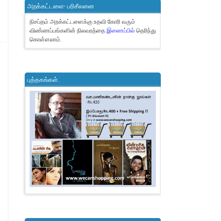
அறக்கட்டளை- பரிசீலனை
நிசப்தம் அறக்கட்டளைக்கு உதவி கோரி வரும்
விண்ணப்பங்களின் நிலவரத்தை
இணைப்பில்
தெரிந்து
கொள்ளலாம்.
புத்தகங்கள்..