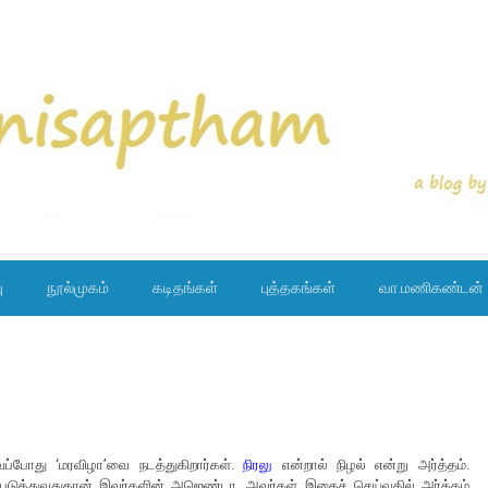
ு
நூல்முகம்
கடிதங்கள்
புத்தகங்கள்
வா.மணிகண்டன்
வப்போது ‘மரவிழா’வை நடத்துகிறார்கள்.
நிரலு
என்றால் நிழல் என்று அர்த்தம்.
ஏற்படுத்துவதுதான் இவர்களின் அஜெண்டா. அவர்கள் இதைச் செய்வதில் அர்த்தம்