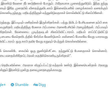
 இரண்டு வேளை நீர் ஊற்றினால் போதும். அநேகமாக முளைத்துவிடும். இந்த ஐந்து
ையும் இதே முறையில் விதைத்துவிடலாம் இல்லையெனில் மழைக்காலம் வரைக்கும்
 கொண்டிருந்தது. மதியத்திற்குள் வந்துவிடுவதாகச் சொல்லிவிட்டு கிளம்பினேன்.
து. இப்படியும் மனிதர்கள் இருக்கிறார்கள். பத்து நிமிடம் பேசியவனை நம்பி கை
 வருகிறார். மதியத்திற்கு மேலாக அப்பாவை அலைபேசியில் அழைத்தேன். அப்பாவும்
ர்கள். வேலையை முடித்தவுடன் கிளம்பிவிட்டாராம். மதியம் சாப்பிட்டுவிட்டு
ரு பையை வேறொரிடத்தில் சேர்க்க வேண்டுமாம். என்னைப் போலவே வேறு யாராவது
பிவிட்டாராம். ஒரு காபி தவிர வேறு எதுவும் பெற்றுக் கொள்ளவில்லை.
ித்துக் கொண்டே கையில் ஒரு துண்டுச்சீட்டை தந்துவிட்டு போனதாகச் சொன்னார்.
ூமியை வதைக்கிறோம்; அவள் கதறிக்கொண்டிருக்கிறாள்”.
ு தெரியவில்லை. அவராக விருப்பப்பட்டு வந்தால் உண்டு. இல்லையென்றால் அவரது
இன்னும் இரண்டு மூன்று தலைமுறைகளுக்காவது.
le+
Stumble
Digg