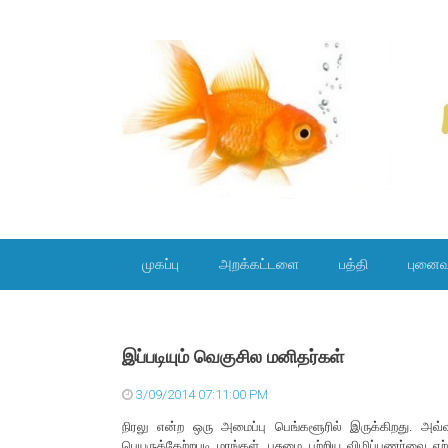
SKIP TO CONTENT
முகப்பு
அறக்கட்டளை
பத்தி
புனைவ
இப்படியும் வெகுசில மனிதர்கள்
3/09/2014 07:11:00 PM
நிரலு என்ற ஒரு அமைப்பு பெங்களூரில் இருக்கிறது. அவ்
பெயருக்கேற்றபடி மரங்கள், பசுமை பற்றிய விழிப்புணர்வை 