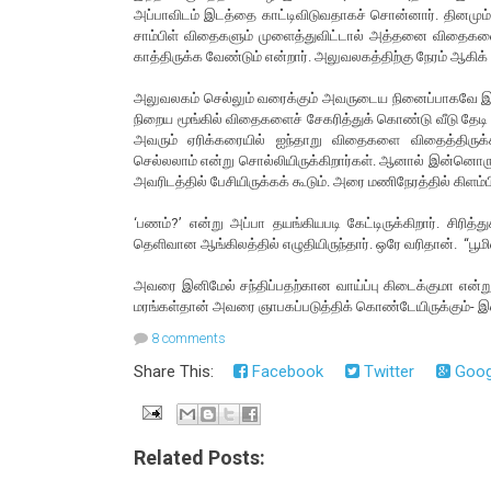
அப்பாவிடம் இடத்தை காட்டிவிடுவதாகச் சொன்னார். தினமும்
சாம்பிள் விதைகளும் முளைத்துவிட்டால் அத்தனை விதைகள
காத்திருக்க வேண்டும் என்றார். அலுவலகத்திற்கு நேரம் ஆகிக்
அலுவலகம் செல்லும் வரைக்கும் அவருடைய நினைப்பாகவே இருந்த
நிறைய மூங்கில் விதைகளைச் சேகரித்துக் கொண்டு வீடு தேடி
அவரும் ஏரிக்கரையில் ஐந்தாறு விதைகளை விதைத்திருக்கிறா
செல்லலாம் என்று சொல்லியிருக்கிறார்கள். ஆனால் இன்னொ
அவரிடத்தில் பேசியிருக்கக் கூடும். அரை மணிநேரத்தில் கிளம்
‘பணம்?’ என்று அப்பா தயங்கியபடி கேட்டிருக்கிறார். சிர
தெளிவான ஆங்கிலத்தில் எழுதியிருந்தார். ஒரே வரிதான். “ப
அவரை இனிமேல் சந்திப்பதற்கான வாய்ப்பு கிடைக்குமா என்ற
மரங்கள்தான் அவரை ஞாபகப்படுத்திக் கொண்டேயிருக்கும்- 
8 comments
Share This:
Facebook
Twitter
Goog
Related Posts: