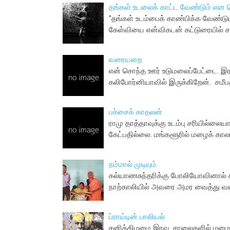
தங்கள் உடலைக் காட்ட வேண்டும் என 
"தங்கள் உடம்பைக் காண்பிக்க வேண்டும
கேள்வியை என்விகடன் கட்டுரையில் சா
வரையறை
என் சொந்த ஊர் உடுமலைப்பேட்டை. இரண
கலிபோர்னியாவில் இருக்கிறேன். சமீபத்
பச்சைக் காதலன்
ராமு தாத்தாவுக்கு உடம்பு சரியில்லைய
கேட்பதில்லை. மங்களூரில் மழைக் காலம
நம்மால் முடியும்
கல்யாணசுந்தரிக்கு போலியோவினால் கால
நாற்காலியில் அவரை அமர வைத்து வண்
ப்ராய்டின் பாலியல்
சனிக்கிழமை இரவு. சாலைகளில் மழை