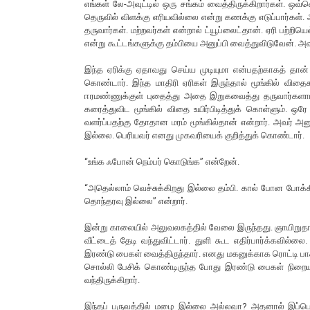
எங்கள் லே-அவுட்டில் ஒரு சங்கம் வைத்திருக்கிறார்கள். ஒவ
தெருவில் விளக்கு எரியவில்லை என்று கணக்கு எடுப்பார்கள்.
தருவார்கள். மற்றவர்கள் என்றால் ட்யூப்லைட்தான். ஏரி பற்றியெ
என்று கூட்டங்களுக்கு தம்பியை அனுப்பி வைத்துவிடுவேன். 
இந்த ஏரிக்கு ஏதாவது செய்ய முடியுமா என்பதற்காகத் தான் 
கொண்டார். இந்த மாதிரி ஏரிகள் இருந்தால் மூங்கில் வித
ஈரமண்ணுக்குள் புதைத்து அதை இறுகவைத்து தருவார்களாம
கரைத்துவிட மூங்கில் விதை உயிர்பிடித்துக் கொள்ளும். ஒர
வளர்ப்பதற்கு தோதான மரம் மூங்கில்தான் என்றார். அவர் அனு
இல்லை. பெரியவர் எனது முகவரியைக் குறித்துக் கொண்டார்.
“உங்க ஃபோன் நெம்பர் கொடுங்க” என்றேன்.
“அதெல்லாம் வெச்சுக்கிறது இல்லை தம்பி. கால் போன போக்க
தொந்தரவு இல்லை” என்றார்.
இன்று காலையில் அலுவலகத்தில் வேலை இருந்தது. ஞாயிறுதான்
வீட்டைத் தேடி வந்துவிட்டார். துளி கூட எதிர்பார்க்கவில
இரண்டு பைகள் வைத்திருந்தார். எனது மகனுக்காக ரொட்டி பா
சொல்லி பேசிக் கொண்டிருந்த போது இரண்டு பைகள் நிறைய 
வந்திருக்கிறார்.
இந்தப் பருவத்தில் மழை இல்லை அல்லவா? அதனால் இப்பொழ