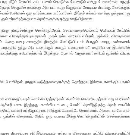
்வொரு வீடும் கோவில் கட்ட பணம் கொடுக்க வேண்டும் என்று பேசுவார்கள்; எந்தத்
 அந்தத் தெருவில் சங்கத்து ஆள் யாராவது இருந்தால் சோடியம் விளக்கு அமைத்துத்
ல்லாம் பேசினால் ஒரு மார்க்கமாக பார்ப்பார்கள். இந்தச் சங்கம் எனக்கு ஒத்துவராது
அவனும் கர்மசிரத்தையாக அவர்களுக்கு ஒத்து ஊதிவிடுவான்.
நிரலு நிகழ்ச்சிக்குச் சென்றிருந்தேன். சொன்னதையெல்லாம் பெரியவர் கேட்டுக்
ைகளை விதைத்துவிடுவதுதான் முதல் நல்ல காரியம் என்றார். மூங்கில் விதைகளை
். அதை மழை காலத்தில் நிலத்தில் போட்டுவிட்டால் போதும். மழை, மண்ணைக்
ே மாதத்தில் ஐந்து அடி வரைக்கும் வளரும் என்பதால் ஏரி மாதிரியான இடங்களில்
பவத்திற்கு சரியாகத்தான் இருக்கும். ஆனால் நிரலுக்காரர்களிடம் மூங்கில் விதை
ில் போகிறேன். நானும் அடுத்தவங்களுக்குத் தொந்தரவு இல்லை. எனக்கும் யாரும்
 என்றாலும் வரச் சொல்லியிருந்தார்கள். கிளம்பிக் கொண்டிருந்த போது பெரியவர்
்லை. ஆச்சரியமாக இருந்தது. கசங்கிய சட்டை, பேண்ட் அணிந்திருந்த அவர் கையில்
க்கெட் வாங்கி வந்திருப்பதாக சிரித்துக் கொண்டே சொன்னார். அவரை உள்ளே வரச்
மூங்கில் விதைகள். அதில் ஒரு பையை இங்கு கொடுத்துவிட்டுச் செல்வதற்காக
ுது விதைப்பது சரி இல்லையாம். ஐந்தாறு விதைகளை மட்டும் விதைத்துவிட்டு