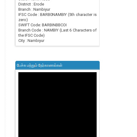
District : Erode
Branch : Nambiyur
IFSC Code : BARB0NAMBIY (5th character is
zero)
SWIFT Code: BARBINBBCOI
Branch Code : NAMBIY (Last 6 Characters of
the IFSC Code)
City : Nambiyur
பேச்சு மற்றும் நேர்காணல்கள்