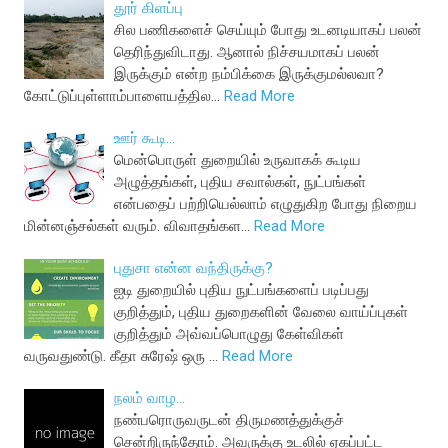
தூர் கிளப்பு
சில பணிகளைச் செய்யும் போது உடனடியாகப் பலன்
தெரிந்துவிடாது. ஆனால் நிச்சயமாகப் பலன்
இருக்கும் என்ற நம்பிக்கை இருக்குமல்லவா?
கோட்டுப்புள்ளாம்பாளையத்தில…
Read More
ஊர் கூடி...
மென்பொருள் துறையில் உருவாகக் கூடிய
அழுத்தங்கள், புதிய சவால்கள், நுட்பங்கள்
என்பதைப் பற்றியெல்லாம் எழுதுகிற போது நிறைய
மின்னஞ்சல்கள் வரும். விவாதங்கள…
Read More
புதுசா என்ன வந்திருக்கு?
ஐடி துறையில் புதிய நுட்பங்களைப் படிப்பது
குறித்தும், புதிய துறைகளின் வேலை வாய்ப்புகள்
குறித்தும் அவ்வப்பொழுது கேள்விகள்
வருவதுண்டு. கீதா சுரேஷ் ஒரு …
Read More
நலம் வாழ...
நண்பரொருவருடன் திருமணத்துக்குச்
சென்றிருந்தோம். அவருக்கு உடலில் ஏகப்பட்ட