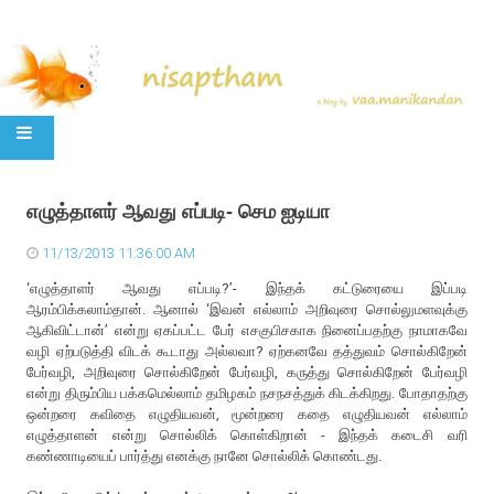
SKIP TO CONTENT
எழுத்தாளர் ஆவது எப்படி- செம ஐடியா
11/13/2013 11:36:00 AM
‘எழுத்தாளர் ஆவது எப்படி?’- இந்தக் கட்டுரையை இப்படி
ஆரம்பிக்கலாம்தான். ஆனால் ‘இவன் எல்லாம் அறிவுரை சொல்லுமளவுக்கு
ஆகிவிட்டான்’ என்று ஏகப்பட்ட பேர் எசகுபிசகாக நினைப்பதற்கு நாமாகவே
வழி ஏற்படுத்தி விடக் கூடாது அல்லவா? ஏற்கனவே தத்துவம் சொல்கிறேன்
பேர்வழி, அறிவுரை சொல்கிறேன் பேர்வழி, கருத்து சொல்கிறேன் பேர்வழி
என்று திரும்பிய பக்கமெல்லாம் தமிழகம் நசநசத்துக் கிடக்கிறது. போதாதற்கு
ஒன்றரை கவிதை எழுதியவன், மூன்றரை கதை எழுதியவன் எல்லாம்
எழுத்தாளன் என்று சொல்லிக் கொள்கிறான் - இந்தக் கடைசி வரி
கண்ணாடியைப் பார்த்து எனக்கு நானே சொல்லிக் கொண்டது.