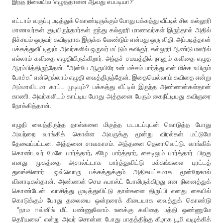
இந்த நிலையில் ‘எழுத்தாளன் ஆவது எப்படியா?’
எட்டாம் வகுப்பு படித்துக் கொண்டிருக்கும் போது பக்கத்து வீட்டில் சில கல்லூரி
மாணவர்கள் குடியிருந்தார்கள். ஐந்து கல்லூரி மாணவர்கள் இருந்தால் அதில்
நிச்சயம் ஒருவர் கவிஞராக இருக்க வேண்டும் என்பது ஒரு விதி. அப்படித்தான்
பக்கத்துவீட்டிலும். அவர்களில் ஒருவர் மட்டும் கவிஞர். கல்லூரி ஆண்டு மலரில்
எல்லாம் கவிதை எழுதியிருக்கிறார். அந்தச் சமயத்தில் நானும் கவிதை எழுத
ஆரம்பித்திருந்தேன். “அன்பே ஆருயிரே உன் மச்சம் பார்த்து என் மிச்ச உயிரும்
போச்சு” என்றெல்லாம் எழுதி வைத்திருந்தேன். இதையெல்லாம் கவிதை என்று
அம்மாவிடமா காட்ட முடியும்? பக்கத்து வீட்டில் இருந்த அண்ணன்கள்தான்
காணி. அவர்களிடம் காட்டிய போது அத்தனை பேரும் கைநீட்டியது கவிஞரை
நோக்கித்தான்.
எழுதி வைத்திருந்த தாள்களை மிகுந்த படபடப்புடன் கொடுத்த போது
அவற்றை வாங்கிக் கொள்ள அவருக்கு மூன்று விரல்கள் மட்டுமே
தேவைப்பட்டன. அத்தனை சாவகாசம். அத்தனை தெனாவெட்டு. வாங்கிக்
கொண்டவர் மேலே பார்த்தார்; கீழே பார்த்தார்; சைடிலும் பார்த்தார். பிறகு
எனது முகத்தை அசால்ட்டாக பார்த்துவிட்டு பக்கங்களை புரட்டத்
துவங்கினார். ஒவ்வொரு பக்கத்துக்கும் அதிகபட்சமாக மூன்றேகால்
வினாடிகள்தான். அண்ணன் செம ஃபாஸ்ட் போலிருக்கிறது என நினைத்துக்
கொண்டேன். வாசித்து முடித்துவிட்டு தாள்களை திருப்பி எனது கையில்
கொடுக்கும் போது தலையை ஒன்றரைக் கிடையாக வைத்துக் கொண்டு
“நாம ஈவ்னிங் மீட் பண்ணுவோம். உனக்கு கவிதை பத்தி ஒண்ணுமே
தெரியலை” என்று அவர் சொன்ன போது பாதத்திற்கு கீழாக பூமி வழுக்கிக்