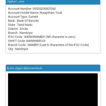
அறக்கட்டளை
Account Number: 05520200007042
Account Holder Name: Nisaptham Trust
Account Type: Current
Bank : Bank Of Baroda
State : Tamil Nadu
District : Erode
Branch : Nambiyur
IFSC Code : BARB0NAMBIY (5th character is zero)
SWIFT Code: BARBINBBCOI
Branch Code : NAMBIY (Last 6 Characters of the IFSC Code)
City : Nambiyur
பேச்சு மற்றும் நேர்காணல்கள்