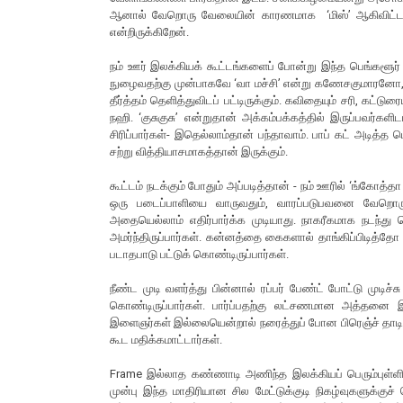
ஆனால் வேறொரு வேலையின் காரணமாக ‘மிஸ்’ ஆகிவிட்டது. 
என்றிருக்கிறேன்.
நம் ஊர் இலக்கியக் கூட்டங்களைப் போன்று இந்த பெங்களூர்
நுழைவதற்கு முன்பாகவே ‘வா மச்சி’ என்று கணேசகுமாரனோ, இசைய
தீர்த்தம் தெளித்துவிடப் பட்டிருக்கும். கவிதையும் சரி, கட்
நஹி. ‘குசுகுசு’ என்றுதான் அக்கம்பக்கத்தில் இருப்பவர்களி
சிரிப்பார்கள்- இதெல்லாம்தான் பந்தாவாம். பாப் கட் அடி
சற்று வித்தியாசமாகத்தான் இருக்கும்.
கூட்டம் நடக்கும் போதும் அப்படித்தான் - நம் ஊரில் ‘ங்கோத
ஒரு படைப்பாளியை வாருவதும், வாரப்படுபவனை வேறொருவன
அதையெல்லாம் எதிர்பார்க்க முடியாது. நாகரீகமாக நடந்
அமர்ந்திருப்பார்கள். கன்னத்தை கைகளால் தாங்கிப்பிடித்
படாதபாடு பட்டுக் கொண்டிருப்பார்கள்.
நீண்ட முடி வளர்த்து பின்னால் ரப்பர் பேண்ட் போட்டு முட
கொண்டிருப்பார்கள். பார்ப்பதற்கு லட்சணமான அத்தனை இ
இளைஞர்கள் இல்லையென்றால் நரைத்துப் போன பிரெஞ்ச் தாடி க
கூட மதிக்கமாட்டார்கள்.
Frame இல்லாத கண்ணாடி அணிந்த இலக்கியப் பெரும்புள்ளிகள
முன்பு இந்த மாதிரியான சில மேட்டுக்குடி நிகழ்வுகளுக்க