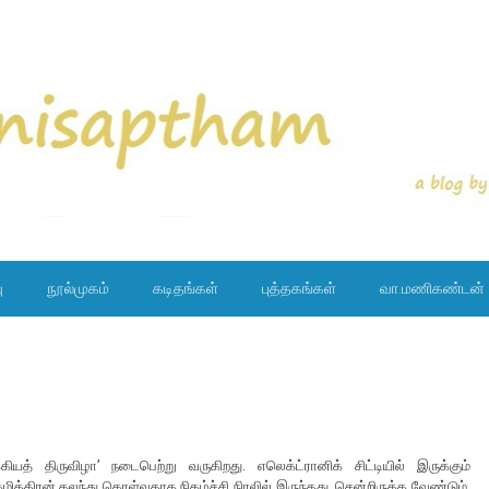
ு
நூல்முகம்
கடிதங்கள்
புத்தகங்கள்
வா.மணிகண்டன்
ியத் திருவிழா’ நடைபெற்று வருகிறது. எலெக்ட்ரானிக் சிட்டியில் இருக்கும்
திரன் கலந்து கொள்வதாக நிகழ்ச்சி நிரலில் இருந்தது. சென்றிருக்க வேண்டும்.