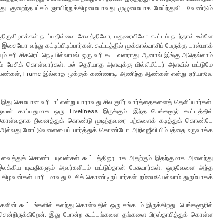
குறைந்தபட்சம் ஞாயிற்றுக்கிழமையாவது முழுமையாக மேய்ந்துவிட வேண்டும்
 திருவிழாக்கள் நடப்பதில்லை. சேலத்திலோ, மதுரையிலோ கூட்டம் நடந்தால் உள்ளே
ோ வந்து கட்டிப்பிடிப்பார்கள். கூட்டத்தில் முக்கால்வாசிப் பேருக்கு டாஸ்மாக்
டுரையும் சரி சிகரெட் நெடியில்லாமல் ஒரு வரி கூட வளராது. ஆனால் இங்கு அதெல்லாம்
டம் பேசிக் கொள்வார்கள். பல் தெரியாத அளவுக்கு மில்லிமீட்டர் அளவில் மட்டுமே
த்த பெண்கள், Frame இல்லாத மூக்குக் கண்ணாடி அணிந்த ஆண்கள் என்று ஏரியாவே
்தா இது செமயான வரிடா’ என்று யாராவது சில குபீர் வார்த்தைகளைத் தெளிப்பார்கள்.
் காப்பதுமாக ஒரு Liveliness இருக்கும். இந்த பெங்களூர் கூட்டத்தில்
து கொள்வதாக நினைத்துக் கொண்டு முடிந்தவரை பற்களைக் கடித்துக் கொண்டே
தோ அல்லது மோட்டுவளையைப் பார்த்துக் கொண்டோ அறிவுஜீவி பிம்பத்தை உருவாக்க
ிச்சு வைத்துக் கொண்ட யுவன்கள் கூட்டத்தினூடாக அதற்கும் இதற்குமாக அலைந்து
லக்கிய யுவதிகளும் அவர்களிடம் மட்டும்தான் பேசுவார்கள். ஒருவேளை அந்த
ிழவன்கள் யாரிடமாவது பேசிக் கொண்டிருப்பார்கள். நம்மையெல்லாம் துரும்பாகக்
ின் கூட்டங்களில் கலந்து கொள்வதில் ஒரு சங்கடம் இருக்கிறது. பெங்களூரில்
ுச் சென்றிருக்கிறேன். இது போன்ற கூட்டங்களை தங்களை பிரஸ்தாபித்துக் கொள்ள