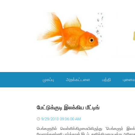
SKIP TO CONTENT
முகப்பு
அறக்கட்டளை
பத்தி
புனைவ
மேட்டுக்குடி இலக்கிய மீட்டிங்
9/29/2013 09:36:00 AM
பெங்களூரில் வெள்ளிக்கிழமையிலிருந்து ‘பெங்களூர் இலக்க
வேளாங்கண்ணி பார்க்தான் இடம். சனிக்கிழமையன்று அசோகமித்