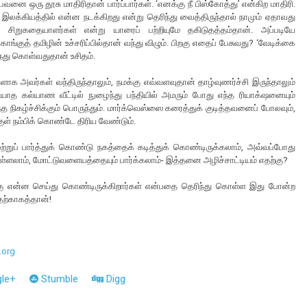
பவனை ஒரு தூசு மாதிரிதான் பார்ப்பார்கள். ‘எனக்கு நீ பிஸ்கோத்து’ என்கிற மாதிரி.
லக்கியத்தில் என்ன நடக்கிறது என்று தெரிந்து வைத்திருந்தால் நாமும் ஏதாவது
 சிறுகதையாளர்கள் என்று யாரைப் பற்றியுமே தகிடுதத்தம்தான். அப்படியே
்குத் தமிழின் உச்சரிப்பில்தான் வந்து விழும். பிறகு எதைப் பேசுவது? ‘வேடிக்கை
்து கொள்வதுதான் உசிதம்.
களாக அவர்கள் வந்திருந்தாலும், நமக்கு எவ்வளவுதான் தாழ்வுணர்ச்சி இருந்தாலும்
 கல்யாண வீட்டில் நுழைந்து பந்தியில் அமரும் போது எந்த ரியாக்‌ஷனையும்
த நிகழ்ச்சிக்கும் பொருந்தும். மார்க்வெஸ்ஸை கரைத்துக் குடித்தவனைப் போலவும்,
குள் நம்பிக் கொண்டே திரிய வேண்டும்.
றுப் பார்த்துக் கொண்டு நகத்தைக் கடித்துக் கொண்டிருக்கலாம், அவ்வப்போது
ொள்ளலாம், மோட்டுவளையத்தையும் பார்க்கலாம்- இத்தனை அழிச்சாட்டியம் எதற்கு?
க்கு என்ன செய்து கொண்டிருக்கிறார்கள் என்பதை தெரிந்து கொள்ள இது போன்ற
தற்காகத்தான்!
.org
le+
Stumble
Digg