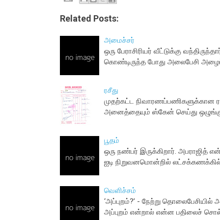
Related Posts:
அமைச்சர்
ஒரு பேராசிரியர் வீட்டுக்கு வந்திருந்
கொண்டிருந்த போது அலைபேசி அழைப்பு
ரசீது
முதற்கட்ட நிவாரணப்பணிகளுக்கான ரசீ
அனைத்தையும் ஸ்கேன் செய்து ஒழுங்
பூதம்
ஒரு நண்பர் இருக்கிறார். அபராஜித் என்
ஐடி நிறுவனமொன்றில் லட்சக்கணக்கில
வெளிச்சம்
‘அப்புறம்?’ - நேற்று தொலைபேசியில் 
அப்புறம் என்றால் என்ன பதிலைச் சொல்