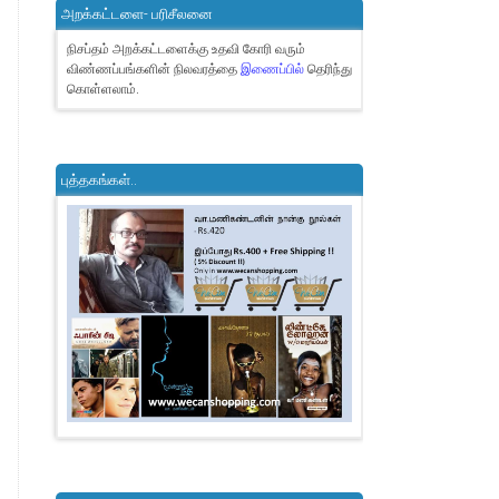
அறக்கட்டளை- பரிசீலனை
நிசப்தம் அறக்கட்டளைக்கு உதவி கோரி வரும்
விண்ணப்பங்களின் நிலவரத்தை
இணைப்பில்
தெரிந்து
கொள்ளலாம்.
புத்தகங்கள்..