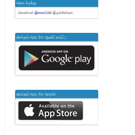
தொடர்புக்கு..
விவரங்கள்
இருக்கின்றன.
இணைப்பில்
நிசப்தம் App (for ஆண்ட்ராய்ட்)
நிசப்தம் App (for Apple)