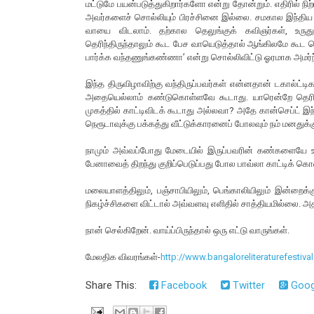
மட்டுமே பயன்படுத்துகிறார்களோ என்று தோன்றும். எதிரில் நிற்
அவர்களைச் சொல்லியும் பிரச்சினை இல்லை. சமகால இந்திய இ
வாயை விடலாம். தற்கால தெலுங்குக் கவிஞர்கள், உருது
தெரிந்திருந்தாலும் கூட பேச வாயெடுத்தால் ஆங்கிலமே கூட கொங
பார்க்க வந்தணுங்கண்ணா’ என்று சொல்லிவிட்டு ஓரமாக அமர்ந
இந்த திருவிழாவிற்கு வந்திருப்பவர்கள் என்னதான் டகால்ட்டி
அதையெல்லாம் கண்டுகொள்ளவே கூடாது. யாரென்றே தெரியாத
முகத்தில் காட்டிவிடக் கூடாது அல்லவா? அதே கான்செப்ட் இந்
நெரூடாவுக்கு பக்கத்து வீட்டுக்காரனைப் போலவும் நம் மனதுக்
நாமும் அவ்வப்போது மேடையில் இருப்பவரின் கண்களையே உற்
பேனாவைத் திறந்து குறிப்பெடுப்பது போல பாவ்லா காட்டிக் க
மலையாளத்திலும், பஞ்சாபியிலும், பெங்காலியிலும் இன்றை
நிகழ்ச்சிகளை விட்டால் அவ்வளவு எளிதில் சாத்தியமில்லை. அ
நான் செல்கிறேன். வாய்ப்பிருந்தால் ஒரு எட்டு வாருங்கள்.
மேலதிக விவரங்கள்-
http://www.bangaloreliteraturefestival
Share This:
Facebook
Twitter
Goog