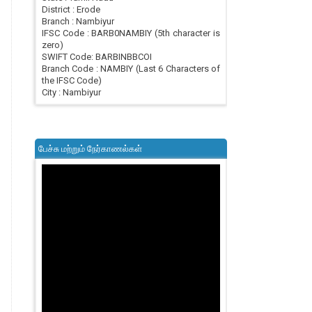
District : Erode
Branch : Nambiyur
IFSC Code : BARB0NAMBIY (5th character is
zero)
SWIFT Code: BARBINBBCOI
Branch Code : NAMBIY (Last 6 Characters of
the IFSC Code)
City : Nambiyur
பேச்சு மற்றும் நேர்காணல்கள்