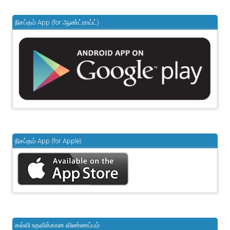
நிசப்தம் App (for ஆண்ட்ராய்ட்)
நிசப்தம் App (for Apple)
கல்வி உதவிக்கான விண்ணப்பம்