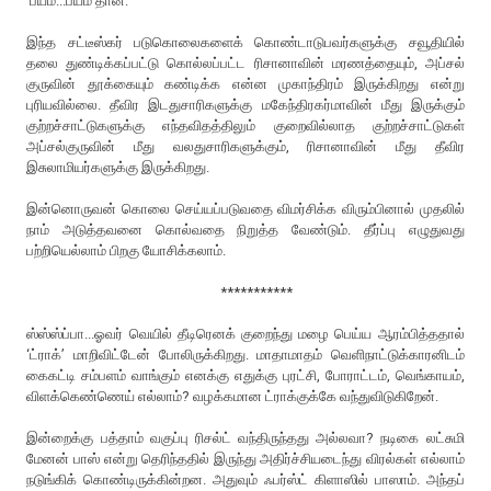
‘பயம்...பயம்’தான்.
இந்த சட்டீஸ்கர் படுகொலைகளைக் கொண்டாடுபவர்களுக்கு சவூதியில்
தலை துண்டிக்கப்பட்டு கொல்லப்பட்ட ரிசானாவின் மரணத்தையும், அப்சல்
குருவின் தூக்கையும் கண்டிக்க என்ன முகாந்திரம் இருக்கிறது என்று
புரியவில்லை. தீவிர இடதுசாரிகளுக்கு மகேந்திரகர்மாவின் மீது இருக்கும்
குற்றச்சாட்டுகளுக்கு எந்தவிதத்திலும் குறைவில்லாத குற்றச்சாட்டுகள்
அப்சல்குருவின் மீது வலதுசாரிகளுக்கும், ரிசானாவின் மீது தீவிர
இசுலாமியர்களுக்கு இருக்கிறது.
இன்னொருவன் கொலை செய்யப்படுவதை விமர்சிக்க விரும்பினால் முதலில்
நாம் அடுத்தவனை கொல்வதை நிறுத்த வேண்டும். தீர்ப்பு எழுதுவது
பற்றியெல்லாம் பிறகு யோசிக்கலாம்.
***********
ஸ்ஸ்ஸ்ப்பா...ஓவர் வெயில் தீடிரெனக் குறைந்து மழை பெய்ய ஆரம்பித்ததால்
‘ட்ராக்’ மாறிவிட்டேன் போலிருக்கிறது. மாதாமாதம் வெளிநாட்டுக்காரனிடம்
கைகட்டி சம்பளம் வாங்கும் எனக்கு எதுக்கு புரட்சி, போராட்டம், வெங்காயம்,
விளக்கெண்ணெய் எல்லாம்? வழக்கமான ட்ராக்குக்கே வந்துவிடுகிறேன்.
இன்றைக்கு பத்தாம் வகுப்பு ரிசல்ட் வந்திருந்தது அல்லவா? நடிகை லட்சுமி
மேனன் பாஸ் என்று தெரிந்ததில் இருந்து அதிர்ச்சியடைந்து விரல்கள் எல்லாம்
நடுங்கிக் கொண்டிருக்கின்றன. அதுவும் ஃபர்ஸ்ட் கிளாஸில் பாஸாம். அந்தப்