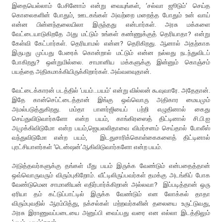
இதையெல்லாம் பேசினோம் என்று வையுங்கள், ‘சல்வா ஜூடும்’ செய்த
கொலைகளின் போதும், ஊடகங்கள் அவற்றை மறைத்த போதும் உன் வாய்
என்ன பின்னந்தலையிலா இருந்தது என்பார்கள். அரசு மக்களை
வேட்டையாடுகிறதே அது மட்டும் உங்கள் கண்ணுக்குத் தெரியாதா? என்று
கேள்வி கேட்பார்கள். தெரியாமல் என்ன? தெரிகிறது. ஆனால் அதற்காக
இருபது முப்பது பேரைக் கொன்றால் மட்டும் என்ன நல்லது நடந்துவிடப்
போகிறது? ஒன்றுமில்லை. சாமானிய மக்களுக்கு இன்னும் கொஞ்சம்
பயத்தை அதிகமாக்கியிருக்கிறார்கள். அவ்வளவுதான்.
வேட்டைக்காரன் படத்தில் ‘பயம்...பயம்’ என்று வில்லன் கூவுவாரே. அதேதான்.
இதே கான்செப்ட்டைத்தான் இங்கு ஒவ்வொரு அதிகார மையமும்
அமல்படுத்துகிறது. மம்தா பானர்ஜியைப் பற்றி எழுதினால் கைது
செய்துவிடுவார்களோ என்ற பயம், காங்கிரஸைத் திட்டினால் சி.பி.ஐ
அமுக்கிவிடுமோ என்ற பயம்,ஜெயலலிதாவை விமர்சனம் செய்தால் போலீஸ்
வந்துவிடுமோ என்ற பயம், இடதுசாரிக்கொள்கைகளைத் திட்டினால்
புரட்சியாளர்கள் ‘டென்ஷன்’ஆகிவிடுவார்களோ என்ற பயம்.
அடுத்தவர்களுக்கு தங்கள் மீது பயம் இருக்க வேண்டும் என்பதைத்தான்
ஒவ்வொருவரும் விரும்புகிறோம். வீட்டிலிருப்பவர்கள் தமக்கு அடங்கிப் போக
வேண்டுமென சாமானியன் எதிர்பார்க்கிறான் அல்லவா? இப்படித்தான் ஒரு
ஏரியா தம் கட்டுப்பாட்டில் இருக்க வேண்டும் என லோக்கல் தாதா
விரும்புவதில் ஆரம்பித்து, நக்சல்கள் மற்றவர்களின் தலையை உருட்டுவது,
அரசு இராணுவப்படையை அனுப்பி வைப்பது வரை என எல்லா இடத்திலும்