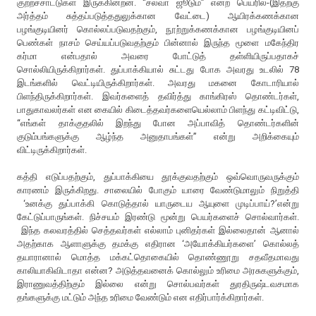
குற்றச்சாட்டுகள் இருக்கின்றன. “சல்வா ஜூடும்” என்ற பெயரில்-(இதற்கு
அர்த்தம் சுத்தப்படுத்ததுலுக்கான வேட்டை) ஆயிரக்கணக்கான
பழங்குடியினர் கொல்லப்படுவதற்கும், நூற்றுக்கணக்கான பழங்குடியினப்
பெண்கள் நாசம் செய்யப்படுவதற்கும் பின்னால் இருந்த மூளை மகேந்திர
கர்மா என்பதால் அவரை போட்டுத் தள்ளியிருப்பதாகச்
சொல்லியிருக்கிறார்கள். துப்பாக்கியால் சுட்டது போக அவரது உடலில் 78
இடங்களில் வெட்டியிருக்கிறார்கள். அவரது மகனை கோடாரியால்
பிளந்திருக்கிறார்கள். இவர்களைத் தவிர்த்து காங்கிரஸ் தொண்டர்கள்,
பாதுகாவலர்கள் என கையில் கிடைத்தவர்களையெல்லாம் பிளந்து கட்டிவிட்டு,
“எங்கள் தாக்குதலில் இறந்து போன அப்பாவித் தொண்டர்களின்
குடும்பங்களுக்கு ஆழ்ந்த அனுதாபங்கள்” என்று அறிக்கையும்
விட்டிருக்கிறார்கள்.
கத்தி எடுப்பதற்கும், துப்பாக்கியை தூக்குவதற்கும் ஒவ்வொருவருக்கும்
காரணம் இருக்கிறது. சாலையில் போகும் யாரை வேண்டுமாலும் நிறுத்தி
‘உனக்கு துப்பாக்கி கொடுத்தால் யாருடைய ஆயுளை முடிப்பாய்?’என்று
கேட்டுப்பாருங்கள். நிச்சயம் இரண்டு மூன்று பெயர்களைச் சொல்வார்கள்.
இந்த கலவரத்தில் செத்தவர்கள் எல்லாம் புனிதர்கள் இல்லைதான் ஆனால்
அதற்காக ஆளாளுக்கு தமக்கு எதிரான ‘அயோக்கியர்களை’ கொல்லத்
தயாரானால் மொத்த மக்கட்தொகையில் தொண்ணூறு சதவீதமாவது
காலியாகிவிடாதா என்ன? அடுத்தவனைக் கொல்லும் உரிமை அரசுகளுக்கும்,
இராணுவத்திற்கும் இல்லை என்று சொல்பவர்கள் துரதிருஷ்டவசமாக
தங்களுக்கு மட்டும் அந்த உரிமை வேண்டும் என எதிர்பார்க்கிறார்கள்.