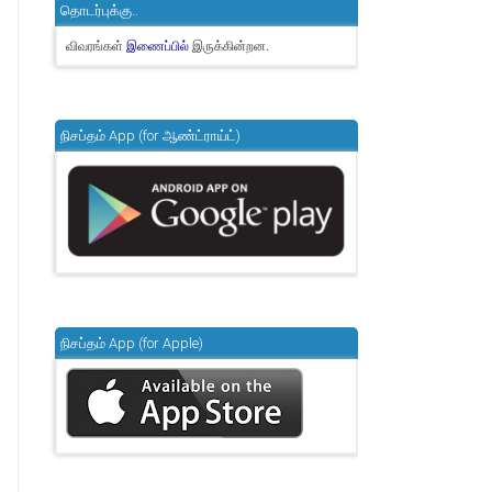
தொடர்புக்கு..
விவரங்கள்
இருக்கின்றன.
இணைப்பில்
நிசப்தம் App (for ஆண்ட்ராய்ட்)
நிசப்தம் App (for Apple)