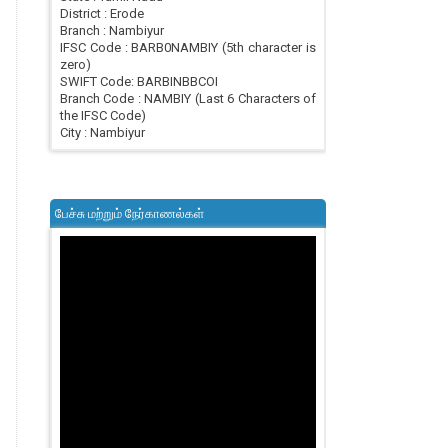
District : Erode
Branch : Nambiyur
IFSC Code : BARB0NAMBIY (5th character is
zero)
SWIFT Code: BARBINBBCOI
Branch Code : NAMBIY (Last 6 Characters of
the IFSC Code)
City : Nambiyur
பேச்சு மற்றும் நேர்காணல்கள்