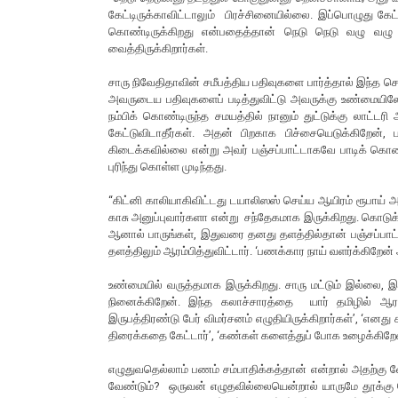
கேட்டிருக்காவிட்டாலும் பிரச்சினையில்லை. இப்பொழுது க
கொண்டிருக்கிறது என்பதைத்தான் நெடு நெடு வழு வழு 
வைத்திருக்கிறார்கள்.
சாரு நிவேதிதாவின் சமீபத்திய பதிவுகளை பார்த்தால் இந்த 
அவருடைய பதிவுகளைப் படித்துவிட்டு அவருக்கு உண்மையி
நம்பிக் கொண்டிருந்த சமயத்தில் நானும் துட்டுக்கு லாட்டரி 
கேட்டுவிடாதீர்கள். அதன் பிறகாக பிச்சையெடுக்கிறேன், ப
கிடைக்கவில்லை என்று அவர் பஞ்சப்பாட்டாகவே பாடிக் கொண்ட
புரிந்து கொள்ள முடிந்தது.
“கிட்னி காலியாகிவிட்டது டயாலிஸஸ் செய்ய ஆயிரம் ரூபாய் அன
காசு அனுப்புவார்களா என்று சந்தேகமாக இருக்கிறது. கொடுக்
ஆனால் பாருங்கள், இதுவரை தனது தளத்தில்தான் பஞ்சப்பாட்
தளத்திலும் ஆரம்பித்துவிட்டார். ‘பணக்கார நாய் வளர்க்கிறேன்
உண்மையில் வருத்தமாக இருக்கிறது. சாரு மட்டும் இல்லை, 
நினைக்கிறேன். இந்த கலாச்சாரத்தை யார் தமிழில் ஆரம்
இருபத்திரண்டு பேர் விமர்சனம் எழுதியிருக்கிறார்கள்’, ‘எனத
திரைக்கதை கேட்டார்’, ‘கண்கள் களைத்துப் போக உழைக்கிறேன
எழுதுவதெல்லாம் பணம் சம்பாதிக்கத்தான் என்றால் அதற்கு
வேண்டும்? ஒருவன் எழுதவில்லையென்றால் யாருமே தூக்கு 