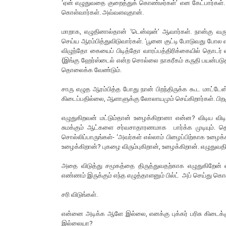
‘ஏன் எழுதுவதை குறைத்துக் கொண்டீர்கள்’ என கேட்பார்கள். 
கொள்வார்கள். அவ்வளவுதான்.
மாறாக, எழுதினால்தான் ‘டென்ஷன்’ ஆவார்கள். நான்கு வர
செய்ய ஆரம்பித்துவிடுவார்கள். ‘பூனை குட்டி போடுவது போல 
விழுந்தோ கையைப் பிடித்தோ வாரப்பத்திரிக்கையில் தொடர் எ
(இங்கு ஹேர்ஸ்டைல் என்ற சொல்லை நாகரீகம் கருதி பயன்படுத்த
தொலைக்க வேண்டும்.
சாரு எழுத ஆரம்பித்த போது நான் பிறந்திருக்க கூட மாட்டே
கிடைப்பதில்லை, ஆளாளுக்கு லோலாயமும் செய்கிறார்கள். பிறக
எழுதுகிறவன் மட்டும்தான் உழைக்கிறானா என்ன? விடிய விடி
சுமக்கும் ஆட்களை சர்வசாதாரணமாக பார்க்க முடியும். த
சொல்லிப்பாருங்கள்- ‘அவர்கள் எல்லாம் பிழைப்பிற்காக உழைக்
உழைக்கிறான்? புகழை விரும்புகிறான், உழைக்கிறான். எழுதுவ
அதை விடுத்து சமூகத்தை திருத்துவதற்காக எழுதுகிறேன் என
எண்ணம் இருக்கும் எந்த எழுத்தாளனும் பில்ட் அப் செய்து கொ
சரி விடுங்கள்.
என்னை அடிக்க ஆளே இல்லை, எனக்கு புக்கர் பரிசு கிடைக்க
இல்லையா?