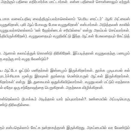
அதற்கும் பதிலை எதிர்பார்க்க மாட்டார்கள். என்ன பதிலைச் சொன்னாலும் ஏற்றுக்
ுடமாக வலைப்பதிவு வைத்திருப்பவர்களெல்லாம் ‘பெரிய ரைட்டர்’ ஆகி அட்வைஸ்
எழுதுகிறான்; புலி ஆய் போவது போல எழுதுகிறான்’ என்பார்கள். அடுத்தவன் காலில்
ழுதுபவர்களெல்லாம் ‘உன் ஹேர்ஸ்டைல் சரியில்லை’ என்று அலம்பல் செய்வார்கள்.
ியிருக்கிறேன்). எழுதுவதையும் எழுதிவிட்டு இந்த ஆட்கள் பேசுவதையும் கேட்டுத்
ன். ஆனால் கலாய்த்துக் கொண்டு திரிகிறேன். இப்படித்தான் எழுதுவதற்கு பணமும்
ு எதற்கு சார் எழுத வேண்டும்?
ய ஆட்டோ ஓட்டும் மனிதர்கள் இன்னமும் இருக்கிறார்கள். தூக்க முடியாமல் கல்
ொடர்ச்சியாக மூன்று இரவுகள் தூங்காத மென்பொருள் ஆட்கள் இருக்கிறார்கள்.
கிறார்கள்’ என்று இடதுகையால் ஒதுக்கிவிடுவார்கள். எழுதுபவன் மட்டும் எதற்காக
தில் ஏதோ ஒரு சந்தோஷத்தை பெறுகிறான். அதற்காக விழிக்கிறான்.
்றெல்லாம் டூபாக்கூர் அடித்தால் யார் நம்புவார்கள்?. உண்மையில் அப்படியொரு
ண்டு திரிவதில்லை.
ும் என்பதெல்லாம் கேட்க நன்றாகத்தான் இருக்கிறது. அகப்பையில் வர வேண்டும்