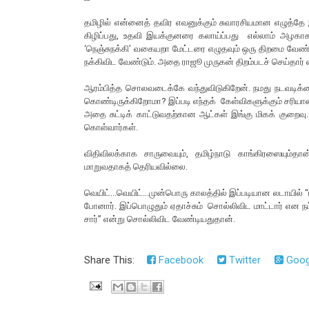
தமிழில் என்னைத் தவிர எவனுக்கும் சுவாரசியமான எழுத்தே 
கிழிப்பது, உதவி இயக்குனரை கலாய்ப்பது எல்லாம் அழகாக
‘நெஞ்சுநக்கி’ வகையறா மேட்டரை எழுதவும் ஒரு திறமை வே
நக்கிவிட வேண்டும். அதை ராஜூ முருகன் திறம்படச் செய்தா
ஆரம்பித்த சொலவடைக்கே வந்துவிடுகிறேன். நமது நடவடிக்கைக
கொண்டிருக்கிறோமா? இப்படி எந்தக் கேள்விகளுக்கும் சரி
அதை சுட்டிக் காட்டுவதற்கான ஆட்கள் இங்கு மிகக் குறைவு. 
கொள்வார்கள்.
விதிவிலக்காக சாருவையும், தமிழ்நாடு காங்கிரஸையும்த
மாறுவதாகத் தெரியவில்லை.
வெயிட்...வெயிட்...முன்பொரு காலத்தில் இப்படியான லடாயில் 
போனார். இப்பொழுதும் ஏதாச்சும் சொல்லிவிட மாட்டார் என நம
சார்” என்று சொல்லிவிட வேண்டியதுதான்.
Share This:
Facebook
Twitter
Goog