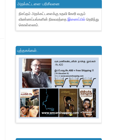
அறக்கட்டளை- பரிசீலனை
நிசப்தம் அறக்கட்டளைக்கு உதவி கோரி வரும்
விண்ணப்பங்களின் நிலவரத்தை
இணைப்பில்
தெரிந்து
கொள்ளலாம்.
புத்தகங்கள்..