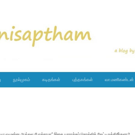
ு
நூல்முகம்
கடிதங்கள்
புத்தகங்கள்
வா.மணிகண்டன்
வழு வழுன்னு ஆத்துல போச்சாமா”
இதை யாராச்சும் சொல்லிக் கேட்டிருக்கிறீர்களா?