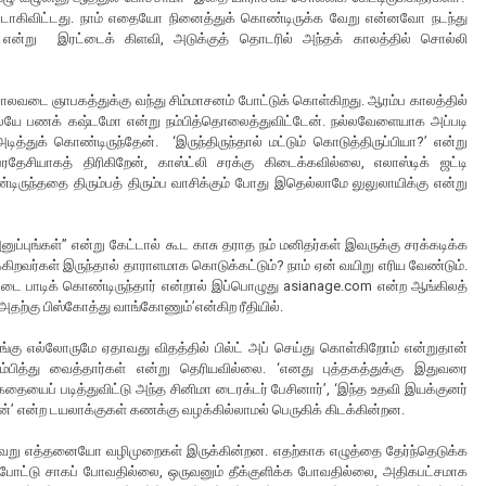
ேட்டாகிவிட்டது. நாம் எதையோ நினைத்துக் கொண்டிருக்க வேறு என்னவோ நடந்து
என்று இரட்டைக் கிளவி, அடுக்குத் தொடரில் அந்தக் காலத்தில் சொல்லி
சொலவடை ஞாபகத்துக்கு வந்து சிம்மாசனம் போட்டுக் கொள்கிறது. ஆரம்ப காலத்தில்
லேயே பணக் கஷ்டமோ என்று நம்பித்தொலைத்துவிட்டேன். நல்லவேளையாக அப்படி
அடித்துக் கொண்டிருந்தேன். ‘இருந்திருந்தால் மட்டும் கொடுத்திருப்பியா?’ என்று
ரதேசியாகத் திரிகிறேன், காஸ்ட்லி சரக்கு கிடைக்கவில்லை, எலாஸ்டிக் ஜட்டி
ிருந்ததை திரும்பத் திரும்ப வாசிக்கும் போது இதெல்லாமே லுலுலாயிக்கு என்று
ுப்புங்கள்” என்று கேட்டால் கூட காசு தராத நம் மனிதர்கள் இவருக்கு சரக்கடிக்க
கிறவர்கள் இருந்தால் தாராளமாக கொடுக்கட்டும்? நாம் ஏன் வயிறு எரிய வேண்டும்.
டை பாடிக் கொண்டிருந்தார் என்றால் இப்பொழுது asianage.com என்ற ஆங்கிலத்
 அதற்கு பிஸ்கோத்து வாங்கோணும்’என்கிற ரீதியில்.
இங்கு எல்லோருமே ஏதாவது விதத்தில் பில்ட் அப் செய்து கொள்கிறோம் என்றுதான்
பித்து வைத்தார்கள் என்று தெரியவில்லை. ‘எனது புத்தகத்துக்கு இதுவரை
ு கதையைப் படித்துவிட்டு அந்த சினிமா டைரக்டர் பேசினார்’, ‘இந்த உதவி இயக்குனர்
்’ என்ற டயலாக்குகள் கணக்கு வழக்கில்லாமல் பெருகிக் கிடக்கின்றன.
 வேறு எத்தனையோ வழிமுறைகள் இருக்கின்றன. எதற்காக எழுத்தை தேர்ந்தெடுக்க
போட்டு சாகப் போவதில்லை, ஒருவனும் தீக்குளிக்க போவதில்லை, அதிகபட்சமாக