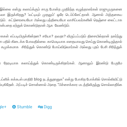
இல்லை என்று கலாய்க்கும் சாரு போன்ற முதிர்ந்த எழுத்தாளர்கள் ராஜுமுருகனை
வா இருக்கிறது? ‘வட்டியும் முதலும்’ ஒரே டெம்ப்ளேட்தான். ஆனால் அத்தகைய
ண்டும். கட்டுரையையோ அல்லது பத்தியையோ வாசிப்பவர்களின் நெஞ்சை லைட்டாக
ர் என்பதை ஏற்றுக் கொண்டுதான் ஆக வேண்டும்.
ள் எப்படியிருக்கின்றன? சரியா? தவறா? விருப்பப்படும் திசையில்தான் நகர்ந்து
யான பதில் கிடைக்க போவதில்லை. காமெடியாக எதையாவது செய்து கொண்டிருந்தால்
கமுக்கமாக சிரித்துக் கொண்டு போய்விடுவார்கள் அல்லது புறம் பேசி சிரித்துக்
ான் நேரடியாக கலாய்த்துக் கொண்டிருக்கிறார்கள். ஆனாலும் இரண்டு பேருமே
“பப்ளிக் கக்கூஸ் மாதிரி blog நடத்துறானுக” என்று போகிற போக்கில் சொல்லிவிட்டு
்புகிறேன். அப்படிச் சொன்னால் அதை “பிச்சைக்கார மடத்திலிருந்து சொல்லாதீங்க
le+
Stumble
Digg