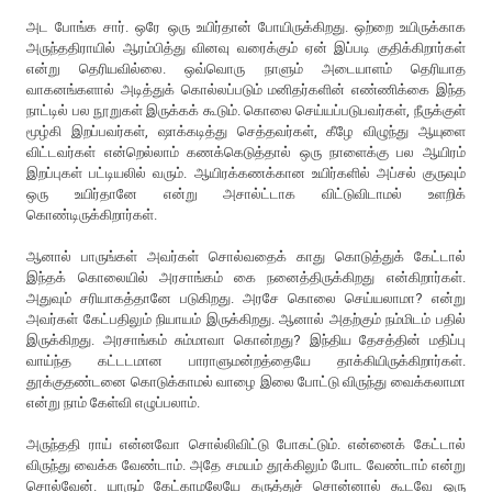
அட போங்க சார். ஒரே ஒரு உயிர்தான் போயிருக்கிறது. ஒற்றை உயிருக்காக
அருந்ததிராயில் ஆரம்பித்து வினவு வரைக்கும் ஏன் இப்படி குதிக்கிறார்கள்
என்று தெரியவில்லை. ஒவ்வொரு நாளும் அடையாளம் தெரியாத
வாகனங்களால் அடித்துக் கொல்லப்படும் மனிதர்களின் எண்ணிக்கை இந்த
நாட்டில் பல நூறுகள் இருக்கக் கூடும். கொலை செய்யப்படுபவர்கள், நீருக்குள்
மூழ்கி இறப்பவர்கள், ஷாக்கடித்து செத்தவர்கள், கீழே விழுந்து ஆயுளை
விட்டவர்கள் என்றெல்லாம் கணக்கெடுத்தால் ஒரு நாளைக்கு பல ஆயிரம்
இறப்புகள் பட்டியலில் வரும். ஆயிரக்கணக்கான உயிர்களில் அப்சல் குருவும்
ஒரு உயிர்தானே என்று அசால்ட்டாக விட்டுவிடாமல் உளறிக்
கொண்டிருக்கிறார்கள்.
ஆனால் பாருங்கள் அவர்கள் சொல்வதைக் காது கொடுத்துக் கேட்டால்
இந்தக் கொலையில் அரசாங்கம் கை நனைத்திருக்கிறது என்கிறார்கள்.
அதுவும் சரியாகத்தானே படுகிறது. அரசே கொலை செய்யலாமா? என்று
அவர்கள் கேட்பதிலும் நியாயம் இருக்கிறது. ஆனால் அதற்கும் நம்மிடம் பதில்
இருக்கிறது. அரசாங்கம் சும்மாவா கொன்றது? இந்திய தேசத்தின் மதிப்பு
வாய்ந்த கட்டடமான பாராளுமன்றத்தையே தாக்கியிருக்கிறார்கள்.
தூக்குதண்டனை கொடுக்காமல் வாழை இலை போட்டு விருந்து வைக்கலாமா
என்று நாம் கேள்வி எழுப்பலாம்.
அருந்ததி ராய் என்னவோ சொல்லிவிட்டு போகட்டும். என்னைக் கேட்டால்
விருந்து வைக்க வேண்டாம். அதே சமயம் தூக்கிலும் போட வேண்டாம் என்று
சொல்வேன். யாரும் கேட்காமலேயே கருத்துச் சொன்னால் கூடவே ஒரு