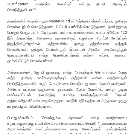
Justification கொடுக்க வேண்டும் என்பது நியதி. அதையும்
கொடுத்துவிடலாம்.
குற்றங்களில் பெரும்பாலும் Master Mind தப்பித்திருப்பார்கள். மற்றபடி ஒளிந்து
கொள்ள இடம் கொடுத்தவன், பேட்டரி வாங்கிக் கொடுத்தவன், ஒண்ணுக்கு
போகும் போது டார்ச் அடித்தவன் என்ற காரணங்களைக் காட்டி இபிகோ 120
இல் ஆரம்பித்து அத்தனை வகைகளிலும் வழக்கை போட்டு கோர்ட்டில்
நிறுத்திவிடுகிறார்கள். குற்றவாளியே தனது குற்றங்களை ஒத்துக்
கொண்டான், ஒத்துக் கொண்டதும் இல்லாமல் அவனே கையெழுத்தும்
போட்டிருக்கிறான் என்று போலீஸ்காரர்கள் தங்கள் சட்டை காலரை
தூக்கிவிட்டுக் கொள்வார்கள்.
அவ்வளவுதான். ஜோலி முடிந்தது என்று நினைத்துக் கொள்ளலாம். பிறகு
அந்த நான்கு சுவர்களுக்குள்ளும் குற்றவாளி என்ன கதறினாலும்
செய்தித்தாள்களில் வரும் செய்திகளை கொடுப்பது உளவு அமைப்புகள்தான்.
அதிகார வர்க்கம் ஒருவனை குற்றவாளி ஆக்க வேண்டும் என்று முடிவு
செய்துவிட்டால் தினத்தந்தி போன்ற செய்தித்தாள்கள் “அவன்
குற்றவாளிதான்” என்பதை வெகுஜன மனதில் பதிப்பதற்கான அத்தனை ஒத்து
ஊதுதலிலும் ஈடுபடுகின்றன.
பொதுமக்களிடம் “கொல்லுங்க அவனை” என்ற மனநிலையை
உருவாக்குவதற்கு டம்மி பீஸ் செய்திதாள்களையும், செய்தி நிறுவனங்களையும்
அரசாங்கத்தின் கைப்புள்ளைகளான உளவு அமைப்புகள் பயன்படுத்திக்