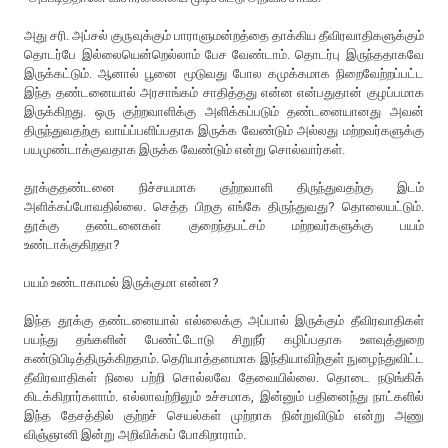
அது சரி. அப்சல் குருவுக்கும் பாராளுமன்றத்தை தாக்கிய தீவிரவாதிகளுக்கும்
தொடர்பே இல்லையென்றெல்லாம் பேச வேண்டாம். தொடர்பு இருந்ததாகவே
இருக்கட்டும். ஆனால் பூனை மூடுவது போல கமுக்கமாக நிறைவேற்றப்பட்ட
இந்த தண்டனையால் அரசாங்கம் சாதித்தது என்ன என்பதுதான் குழப்பமாக
இருக்கிறது. ஒரு குற்றவாளிக்கு அளிக்கப்படும் தண்டனையானது அவன்
திருந்துவதற்கு வாய்ப்பளிப்பதாக இருக்க வேண்டும் அல்லது மற்றவர்களுக்கு
பயமுண்டாக்குவதாக இருக்க வேண்டும் என்று சொல்வார்கள்.
தூக்குதண்டனை நிச்சயமாக குற்றவாளி திருந்துவதற்கு இடம்
அளிக்கப்போவதில்லை. செத்த பிறகு எங்கே திருந்துவது? தொலையட்டும்.
தூக்கு தண்டனைகள் குறைந்தபட்சம் மற்றவர்களுக்கு பயம்
உண்டாக்குகிறதா?
பயம் உண்டாகாமல் இருக்குமா என்ன?
இந்த தூக்கு தண்டனையால் எல்லைக்கு அப்பால் இருக்கும் தீவிரவாதிகள்
பயந்து தங்களின் பேண்ட்டோடு சிறுநீர் கழிப்பதாக உளவுத்துறை
கண்டுபிடித்திருக்கிறதாம். தெரியாத்தனமாக இந்தியாவிற்குள் நுழைந்துவிட்ட
தீவிரவாதிகள் நிலை பற்றி சொல்லவே தேவையில்லை. தொடை நடுங்கிக்
கிடக்கிறார்களாம். எல்லாவற்றிலும் உச்சமாக, இன்னும் பதினைந்து நாட்களில்
இந்த தேசத்தில் குற்றச் செயல்கள் முற்றாக நின்றுவிடும் என்று அணு
விஞ்ஞானி இன்று அறிவிக்கப் போகிறாராம்.