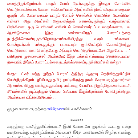
வைத்திருக்கிறார்கள். யாரும் போய் அவர்களுக்கு இதைச் சொல்லிக்
கொடுக்கவில்லை. கோலா கம்பெனியால் அவர்களின் நிலம் விஷமானதையும்,
குடிநீர் பறி போனதையும் யாரும் போய்ச் சொல்லிக் கொடுக்க வேண்டுமா
என்ன? அது அவர்கள் அனுபவித்துக் கொண்டிருக்கும் வாழ்வாதாரப்
பிரச்சினை. ஒரு பெண்மணி என்னிடம் சொன்னார்: "பல மாதங்களாக, பல
ஆண்டுகளாக இந்த உண்ணாவிரதப் போராட்டத்தை
நடத்திக்கொண்டிருக்கிறோம்;நகரங்களிலிருந்து வரும் உங்களைப்
போன்றவர்கள் எங்களுக்குப் புடவையும் ஜாக்கெட்டும் கொண்டுவந்து
கொடுங்கள்; சுனாமி வந்தபோது அப்படிக் கொடுத்தீர்களாமே? அது போல . . ."
புரிகிறதா முதலமைச்சர் அவர்களே; இந்த மக்கள் எவ்வளவு கொடுமையான
நிலையில் இந்தப் போராட்டத்தை நடத்திக்கொண்டிருக்கிறார்கள் என்று?
மேதா பட்கர் வந்து இந்தப் போராட்டத்திற்கு ஆதரவு தெரிவித்துவிட்டுச்
சென்றிருக்கிறார். இப்போது தமிழ் நாட்டிலிருந்து நான். கேரள எழுத்தாளர்கள்
அரசாங்க விருது வாங்குவது எப்படி என்பதை யோசிப்பதிலும்,தொலைக்காட்சி
சீரியல்களில் நடிப்பதிலும் ரொம்ப பிஸியாக இருக்கிறார்கள் போலிருக்கிறது.
அவர்களை விட்டுவிடுவோம் . . .
முழுமையான கடிதத்தை
உயிரோசை
யில் வாசிக்கலாம்.
*******
கடிதத்தை வாசித்துவிட்டீர்களா? இனி கோலாவே குடிக்கக் கூடாது என்ற
மனநிலைக்கு வந்திருப்பீர்கள் அல்லவா? இதே மனநிலையில் இருந்த எனக்கு