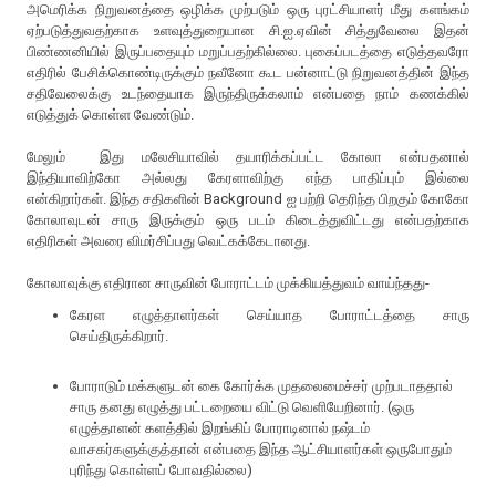
அமெரிக்க நிறுவனத்தை ஒழிக்க முற்படும் ஒரு புரட்சியாளர் மீது களங்கம்
ஏற்படுத்துவதற்காக உளவுத்துறையான சி.ஐ.ஏவின் சித்துவேலை இதன்
பிண்ணனியில் இருப்பதையும் மறுப்பதற்கில்லை. புகைப்படத்தை எடுத்தவரோ
எதிரில் பேசிக்கொண்டிருக்கும் நவீனோ கூட பன்னாட்டு நிறுவனத்தின் இந்த
சதிவேலைக்கு உடந்தையாக இருந்திருக்கலாம் என்பதை நாம் கணக்கில்
எடுத்துக் கொள்ள வேண்டும்.
மேலும் இது மலேசியாவில் தயாரிக்கப்பட்ட கோலா என்பதனால்
இந்தியாவிற்கோ அல்லது கேரளாவிற்கு எந்த பாதிப்பும் இல்லை
என்கிறார்கள். இந்த சதிகளின் Background ஐ பற்றி தெரிந்த பிறகும் கோகோ
கோலாவுடன் சாரு இருக்கும் ஒரு படம் கிடைத்துவிட்டது என்பதற்காக
எதிரிகள் அவரை விமர்சிப்பது வெட்கக்கேடானது.
கோலாவுக்கு எதிரான சாருவின் போராட்டம் முக்கியத்துவம் வாய்ந்தது-
கேரள எழுத்தாளர்கள் செய்யாத போராட்டத்தை சாரு
செய்திருக்கிறார்.
போராடும் மக்களுடன் கை கோர்க்க முதலைமைச்சர் முற்படாததால்
சாரு தனது எழுத்து பட்டறையை விட்டு வெளியேறினார். (ஒரு
எழுத்தாளன் களத்தில் இறங்கிப் போராடினால் நஷ்டம்
வாசகர்களுக்குத்தான் என்பதை இந்த ஆட்சியாளர்கள் ஒருபோதும்
புரிந்து கொள்ளப் போவதில்லை)