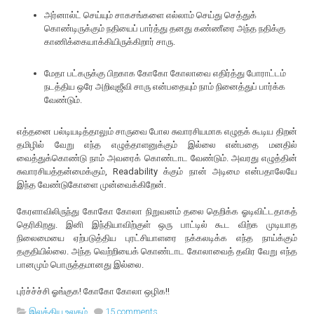
அர்னால்ட் செய்யும் சாகசங்களை எல்லாம் செய்து செத்துக்
கொண்டிருக்கும் நதியைப் பார்த்து தனது கண்ணீரை அந்த நதிக்கு
காணிக்கையாக்கியிருக்கிறார் சாரு.
மேதா பட்கருக்கு பிறகாக கோகோ கோலாவை எதிர்த்து போராட்டம்
நடத்திய ஒரே அறிவுஜீவி சாரு என்பதையும் நாம் நினைத்துப் பார்க்க
வேண்டும்.
எத்தனை பல்டியடித்தாலும் சாருவை போல சுவாரசியமாக எழுதக் கூடிய திறன்
தமிழில் வேறு எந்த எழுத்தாளனுக்கும் இல்லை என்பதை மனதில்
வைத்துக்கொண்டு நாம் அவரைக் கொண்டாட வேண்டும். அவரது எழுத்தின்
சுவாரசியத்தன்மைக்கும், Readability க்கும் நான் அடிமை என்பதாலேயே
இந்த வேண்டுகோளை முன்வைக்கிறேன்.
கேரளாவிலிருந்து கோகோ கோலா நிறுவனம் தலை தெறிக்க ஓடிவிட்டதாகத்
தெரிகிறது. இனி இந்தியாவிற்குள் ஒரு பாட்டில் கூட விற்க முடியாத
நிலைமையை ஏற்படுத்திய புரட்சியாளரை நக்கலடிக்க எந்த நாய்க்கும்
தகுதியில்லை. அந்த வெற்றியைக் கொண்டாட கோலாவைத் தவிர வேறு எந்த
பானமும் பொருத்தமானது இல்லை.
புர்ச்ச்ச்சி ஓங்குக! கோகோ கோலா ஒழிக!!
இலக்கிய உலகம்
15 comments