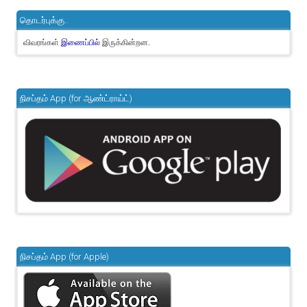
தொடர்புக்கு..
விவரங்கள்
இருக்கின்றன.
இணைப்பில்
நிசப்தம் App (for ஆண்ட்ராய்ட்)
நிசப்தம் App (for Apple)