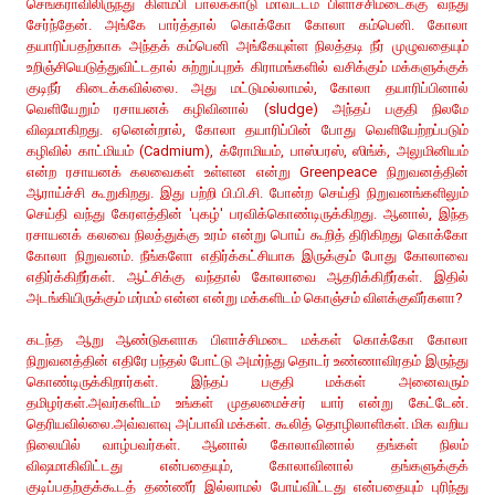
செங்கராவிலிருந்து கிளம்பி பாலக்காடு மாவட்டம் பிளாச்சிமடைக்கு வந்து
சேர்ந்தேன். அங்கே பார்த்தால் கொக்கோ கோலா கம்பெனி. கோலா
தயாரிப்பதற்காக அந்தக் கம்பெனி அங்கேயுள்ள நிலத்தடி நீர் முழுவதையும்
உறிஞ்சியெடுத்துவிட்டதால் சுற்றுப்புறக் கிராமங்களில் வசிக்கும் மக்களுக்குக்
குடிநீர் கிடைக்கவில்லை. அது மட்டுமல்லாமல், கோலா தயாரிப்பினால்
வெளியேறும் ரசாயனக் கழிவினால் (sludge) அந்தப் பகுதி நிலமே
விஷமாகிறது. ஏனென்றால், கோலா தயாரிப்பின் போது வெளியேற்றப்படும்
கழிவில் காட்மியம் (Cadmium), க்ரோமியம், பாஸ்பரஸ், ஸிங்க், அலுமினியம்
என்ற ரசாயனக் கலவைகள் உள்ளன என்று Greenpeace நிறுவனத்தின்
ஆராய்ச்சி கூறுகிறது. இது பற்றி பி.பி.சி. போன்ற செய்தி நிறுவனங்களிலும்
செய்தி வந்து கேரளத்தின் 'புகழ்' பரவிக்கொண்டிருக்கிறது. ஆனால், இந்த
ரசாயனக் கலவை நிலத்துக்கு உரம் என்று பொய் கூறித் திரிகிறது கொக்கோ
கோலா நிறுவனம். நீங்களோ எதிர்க்கட்சியாக இருக்கும் போது கோலாவை
எதிர்க்கிறீர்கள். ஆட்சிக்கு வந்தால் கோலாவை ஆதரிக்கிறீர்கள். இதில்
அடங்கியிருக்கும் மர்மம் என்ன என்று மக்களிடம் கொஞ்சம் விளக்குவீர்களா?
கடந்த ஆறு ஆண்டுகளாக பிளாச்சிமடை மக்கள் கொக்கோ கோலா
நிறுவனத்தின் எதிரே பந்தல் போட்டு அமர்ந்து தொடர் உண்ணாவிரதம் இருந்து
கொண்டிருக்கிறார்கள். இந்தப் பகுதி மக்கள் அனைவரும்
தமிழர்கள்.அவர்களிடம் உங்கள் முதலமைச்சர் யார் என்று கேட்டேன்.
தெரியவில்லை.அவ்வளவு அப்பாவி மக்கள். கூலித் தொழிலாளிகள். மிக வறிய
நிலையில் வாழ்பவர்கள். ஆனால் கோலாவினால் தங்கள் நிலம்
விஷமாகிவிட்டது என்பதையும், கோலாவினால் தங்களுக்குக்
குடிப்பதற்குக்கூடத் தண்ணீர் இல்லாமல் போய்விட்டது என்பதையும் புரிந்து