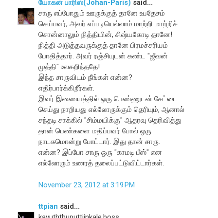
யோகன் பாரிஸ்(Johan-Paris)
said...
சாரு எப்போதும் ஊருக்குத் தானே உபதேசம்
செய்பவர், அவர் எப்படியெல்லாம் மாற்றி மாற்றிச்
சொன்னாலும் நித்தியின், சிஷ்யகோடி தானே!
நித்தி அடுத்தவருக்குத் தானே பிரமச்சரியம்
போதித்தார். அவர் ரஞ்சியுடன் கண்ட "ஜீவன்
முத்தி" உலகறிந்ததே!
இந்த சாருவிடம் நீங்கள் என்ன?
எதிர்பார்க்கிறீர்கள்.
இவர் இணையத்தில் ஒரு பெண்ணுடன் சேட்டை
செய்து நாறியது எல்லோருக்கும் தெரியும், ஆனால்
சந்தடி சாக்கில் "சிம்மயிக்கு" ஆதரவு தெரிவித்து
தான் பெண்களை மதிப்பவர் போல் ஒரு
நாடகமொன்று போட்டார். இது தான் சாரு.
என்ன? இப்போ சாரு ஒரு "காமடி பீஸ்" என
எல்லோரும் உணரத் தலைப்பட்டுவிட்டார்கள்.
November 23, 2012 at 3:19 PM
ttpian
said...
kavuththuputtiinkale,boss