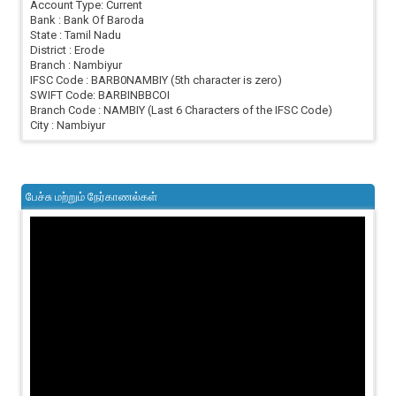
Account Type: Current
Bank : Bank Of Baroda
State : Tamil Nadu
District : Erode
Branch : Nambiyur
IFSC Code : BARB0NAMBIY (5th character is zero)
SWIFT Code: BARBINBBCOI
Branch Code : NAMBIY (Last 6 Characters of the IFSC Code)
City : Nambiyur
பேச்சு மற்றும் நேர்காணல்கள்