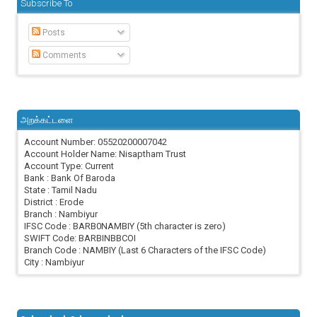
Subscribe To
Posts
Comments
அறக்கட்டளை
Account Number: 05520200007042
Account Holder Name: Nisaptham Trust
Account Type: Current
Bank : Bank Of Baroda
State : Tamil Nadu
District : Erode
Branch : Nambiyur
IFSC Code : BARB0NAMBIY (5th character is zero)
SWIFT Code: BARBINBBCOI
Branch Code : NAMBIY (Last 6 Characters of the IFSC Code)
City : Nambiyur