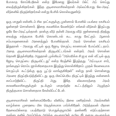
போகாத சோம்பேறிகள் என்ற இமேஜை இவர்கள் பில்ட் அப் செய்து
வைத்திருக்கிறார்கள். இந்த குடிசைவாசிகள்தான் அவ்வப்போது லே-அவுட்
வீடுகளில் திருடுகிறார்கள் என்று பேசிக் கொள்வதுண்டு.
ஒரு மாதுஸ் என்னிடம் சில நாட்களுக்கு முன்னால் போனில் பயங்கர ரகசியம்
ஒன்றைச் சொன்னார். இதை கவனிக்க வேண்டும்- எங்கள் வீடுகள் இருப்பது
ஒரே லே-அவுட்டில்தான். நான்கு வீடு தள்ளி அவரது வீடு. ஜன்னலைத் திறந்து
வைத்து சத்தமாக பேசிக் கொண்டால் கூட காது கேட்கும். ஆனால்
சம்பாஷணைகள் அனைத்தும் போனில்தான். அவர் சொன்ன ரகசியம்
இதுதான் - அவரது வீட்டில் ஒரு ஜோடி செருப்பு காணாமல் போய்விட்டதாம்.
அதை குடிசைவாசிகள்தான் திருடிவிட்டார்கள் என்றார். அவர் சொன்ன
தொனி இருக்கிறதே அதுதான் முக்கியம் “அமெரிக்க சி.ஐ.ஏ என் வீட்டில் ஒரு
ஜோடி செருப்பை திருடிவிட்டது” என்ற ரேஞ்சில் இருந்தது. “அப்படியா சார்,
நாங்களும் ரொம்ப ஜாக்கிரதையாக இருந்து கொள்கிறோம். முதல் வேலையாக
செருப்புக் கூட்டுக்கு ஒரு பூட்டு வாங்குகிறேன்” என்று நான் சொன்னது
அவரை திருப்திபடுத்திவிட்டது. ஒரு மிகப்பெரிய திருட்டில் இருந்து என்னைக்
காப்பாற்றிவிட்ட திருப்தி அது. இதே விவகாரத்தை அவர்
காலனிவாசிகளுக்குள் நடக்கும் மாதாந்திர கூட்டத்திலும் அழுத்தம்
திருத்தமாக சொன்னதாக கேள்விப்பட்டேன்.
குடிசைவாசிகள் உண்மையிலேயே விளிம்பு நிலை மனிதர்கள். அவர்களின்
வாழ்க்கை முறையை மிக நெருக்கமாக பார்க்கிறேன். அடுத்தவன் மீதான
தேவையில்லாத பயத்தோடு பொதுக்குழாயில் தண்ணீர் எடுப்பதற்கான
சண்டைகளில் ஆரம்பித்து அடுத்த குடிசையின் கழிவு நீர் தனது குடிசைக்கு