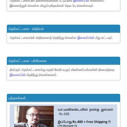
அறக்கட்டளையின் தன்னார்வலர்கள் பட்டியலை
இணைப்பில்
காணலாம்.
இணைத்துக் கொள்ள விரும்புகிறவர்கள் தொடர்பு கொள்ளவும்.
அறக்கட்டளை - விதிகள்
அறக்கட்டளையின் விதிகளைத் தெரிந்து கொள்ள
இணைப்பின்
மீது சுட்டவும்.
அறக்கட்டளை- பரிசீலனை
நிசப்தம் அறக்கட்டளைக்கு உதவி கோரி வரும் விண்ணப்பங்களின் நிலவரத்தை
இணைப்பில்
தெரிந்து கொள்ளலாம்.
புத்தகங்கள்..