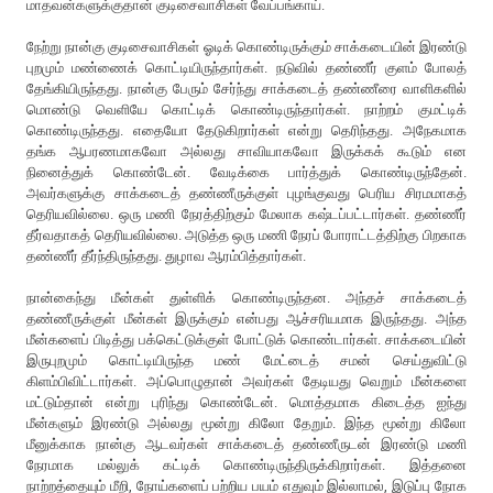
மாதவன்களுக்குதான் குடிசைவாசிகள் வேப்பங்காய்.
நேற்று நான்கு குடிசைவாசிகள் ஓடிக் கொண்டிருக்கும் சாக்கடையின் இரண்டு
புறமும் மண்ணைக் கொட்டியிருந்தார்கள். நடுவில் தண்ணீர் குளம் போலத்
தேங்கியிருந்தது. நான்கு பேரும் சேர்ந்து சாக்கடைத் தண்ணீரை வாளிகளில்
மொண்டு வெளியே கொட்டிக் கொண்டிருந்தார்கள். நாற்றம் குமட்டிக்
கொண்டிருந்தது. எதையோ தேடுகிறார்கள் என்று தெரிந்தது. அநேகமாக
தங்க ஆபரணமாகவோ அல்லது சாவியாகவோ இருக்கக் கூடும் என
நினைத்துக் கொண்டேன். வேடிக்கை பார்த்துக் கொண்டிருந்தேன்.
அவர்களுக்கு சாக்கடைத் தண்ணீருக்குள் புழங்குவது பெரிய சிரமமாகத்
தெரியவில்லை. ஒரு மணி நேரத்திற்கும் மேலாக கஷ்டப்பட்டார்கள். தண்ணீர்
தீர்வதாகத் தெரியவில்லை. அடுத்த ஒரு மணி நேரப் போராட்டத்திற்கு பிறகாக
தண்ணீர் தீர்ந்திருந்தது. துழாவ ஆரம்பித்தார்கள்.
நான்கைந்து மீன்கள் துள்ளிக் கொண்டிருந்தன. அந்தச் சாக்கடைத்
தண்ணீருக்குள் மீன்கள் இருக்கும் என்பது ஆச்சரியமாக இருந்தது. அந்த
மீன்களைப் பிடித்து பக்கெட்டுக்குள் போட்டுக் கொண்டார்கள். சாக்கடையின்
இருபுறமும் கொட்டியிருந்த மண் மேட்டைத் சமன் செய்துவிட்டு
கிளம்பிவிட்டார்கள். அப்பொழுதான் அவர்கள் தேடியது வெறும் மீன்களை
மட்டும்தான் என்று புரிந்து கொண்டேன். மொத்தமாக கிடைத்த ஐந்து
மீன்களும் இரண்டு அல்லது மூன்று கிலோ தேறும். இந்த மூன்று கிலோ
மீனுக்காக நான்கு ஆடவர்கள் சாக்கடைத் தண்ணீருடன் இரண்டு மணி
நேரமாக மல்லுக் கட்டிக் கொண்டிருந்திருக்கிறார்கள். இத்தனை
நாற்றத்தையும் மீறி, நோய்களைப் பற்றிய பயம் எதுவும் இல்லாமல், இடுப்பு நோக