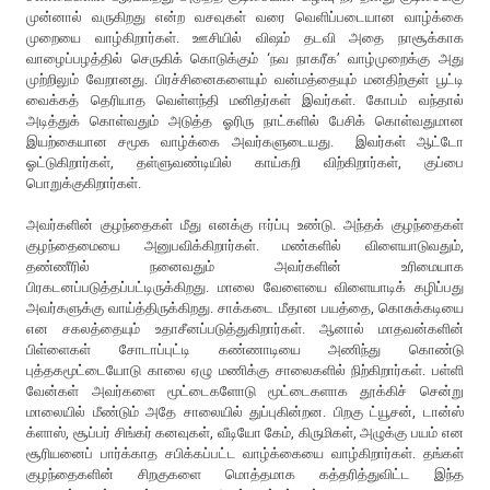
முன்னால் வருகிறது என்ற வசவுகள் வரை வெளிப்படையான வாழ்க்கை
முறையை வாழ்கிறார்கள். ஊசியில் விஷம் தடவி அதை நாசூக்காக
வாழைப்பழத்தில் செருகிக் கொடுக்கும் ‘நவ நாகரீக’ வாழ்முறைக்கு அது
முற்றிலும் வேறானது. பிரச்சினைகளையும் வன்மத்தையும் மனதிற்குள் பூட்டி
வைக்கத் தெரியாத வெள்ளந்தி மனிதர்கள் இவர்கள். கோபம் வந்தால்
அடித்துக் கொள்வதும் அடுத்த ஓரிரு நாட்களில் பேசிக் கொள்வதுமான
இயற்கையான சமூக வாழ்க்கை அவர்களுடையது. இவர்கள் ஆட்டோ
ஓட்டுகிறார்கள், தள்ளுவண்டியில் காய்கறி விற்கிறார்கள், குப்பை
பொறுக்குகிறார்கள்.
அவர்களின் குழந்தைகள் மீது எனக்கு ஈர்ப்பு உண்டு. அந்தக் குழந்தைகள்
குழந்தைமையை அனுபவிக்கிறார்கள். மண்களில் விளையாடுவதும்,
தண்ணீரில் நனைவதும் அவர்களின் உரிமையாக
பிரகடனப்படுத்தப்பட்டிருக்கிறது. மாலை வேளையை விளையாடிக் கழிப்பது
அவர்களுக்கு வாய்த்திருக்கிறது. சாக்கடை மீதான பயத்தை, கொசுக்கடியை
என சகலத்தையும் உதாசீனப்படுத்துகிறார்கள். ஆனால் மாதவன்களின்
பிள்ளைகள் சோடாப்புட்டி கண்ணாடியை அணிந்து கொண்டு
புத்தகமூட்டையோடு காலை ஏழு மணிக்கு சாலைகளில் நிற்கிறார்கள். பள்ளி
வேன்கள் அவர்களை மூட்டைகளோடு மூட்டைகளாக தூக்கிச் சென்று
மாலையில் மீண்டும் அதே சாலையில் துப்புகின்றன. பிறகு ட்யூசன், டான்ஸ்
க்ளாஸ், சூப்பர் சிங்கர் கனவுகள், வீடியோ கேம், கிருமிகள், அழுக்கு பயம் என
சூரியனைப் பார்க்காத சபிக்கப்பட்ட வாழ்க்கையை வாழ்கிறார்கள். தங்கள்
குழந்தைகளின் சிறகுகளை மொத்தமாக கத்தரித்துவிட்ட இந்த