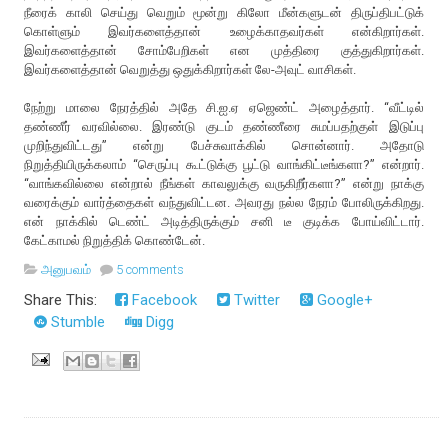
நீரைக் காலி செய்து வெறும் மூன்று கிலோ மீன்களுடன் திருப்திபட்டுக்
கொள்ளும் இவர்களைத்தான் உழைக்காதவர்கள் என்கிறார்கள்.
இவர்களைத்தான் சோம்பேறிகள் என முத்திரை குத்துகிறார்கள்.
இவர்களைத்தான் வெறுத்து ஒதுக்கிறார்கள் லே-அவுட் வாசிகள்.
நேற்று மாலை நேரத்தில் அதே சி.ஐ.ஏ ஏஜெண்ட் அழைத்தார். “வீட்டில்
தண்ணீர் வரவில்லை. இரண்டு குடம் தண்ணீரை சுமப்பதற்குள் இடுப்பு
முறிந்துவிட்டது” என்று பேச்சுவாக்கில் சொன்னார். அதோடு
நிறுத்தியிருக்கலாம் “செருப்பு கூட்டுக்கு பூட்டு வாங்கிட்டீங்களா?” என்றார்.
“வாங்கவில்லை என்றால் நீங்கள் காவலுக்கு வருகிறீர்களா?” என்று நாக்கு
வரைக்கும் வார்த்தைகள் வந்துவிட்டன. அவரது நல்ல நேரம் போலிருக்கிறது.
என் நாக்கில் டெண்ட் அடித்திருக்கும் சனி டீ குடிக்க போய்விட்டார்.
கேட்காமல் நிறுத்திக் கொண்டேன்.
அனுபவம்
5 comments
Share This:
Facebook
Twitter
Google+
Stumble
Digg