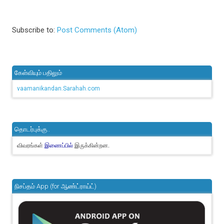
Subscribe to:
Post Comments (Atom)
கேள்வியும் பதிலும்
vaamanikandan.Sarahah.com
தொடர்புக்கு..
விவரங்கள்
இருக்கின்றன.
இணைப்பில்
நிசப்தம் App (for ஆண்ட்ராய்ட்)