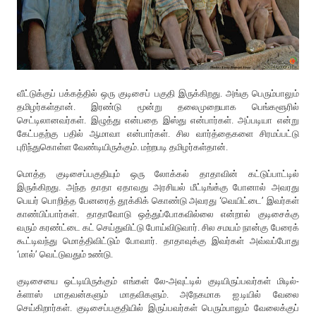
வீட்டுக்குப் பக்கத்தில் ஒரு குடிசைப் பகுதி இருக்கிறது. அங்கு பெரும்பாலும்
தமிழர்கள்தான். இரண்டு மூன்று தலைமுறையாக பெங்களூரில்
செட்டிலானவர்கள். இழுத்து என்பதை இஸ்து என்பார்கள். அப்படியா என்று
கேட்பதற்கு பதில் ஆமாவா என்பார்கள். சில வார்த்தைகளை சிரமப்பட்டு
புரிந்துகொள்ள வேண்டியிருக்கும். மற்றபடி தமிழர்கள்தான்.
மொத்த குடிசைப்பகுதியும் ஒரு லோக்கல் தாதாவின் கட்டுப்பாட்டில்
இருக்கிறது. அந்த தாதா ஏதாவது அரசியல் மீட்டிங்க்கு போனால் அவரது
பெயர் பொறித்த பேனரைத் தூக்கிக் கொண்டு அவரது ‘வெயிட்டை’ இவர்கள்
காண்பிப்பார்கள். தாதாவோடு ஒத்துப்போகவில்லை என்றால் குடிசைக்கு
வரும் கரண்ட்டை கட் செய்துவிட்டு போய்விடுவார். சில சமயம் நான்கு பேரைக்
கூட்டிவந்து மொத்திவிட்டும் போவார். தாதாவுக்கு இவர்கள் அவ்வப்போது
‘மால்’ வெட்டுவதும் உண்டு.
குடிசையை ஒட்டியிருக்கும் எங்கள் லே-அவுட்டில் குடியிருப்பவர்கள் மிடில்-
க்ளாஸ் மாதவன்களும் மாதவிகளும். அநேகமாக ஐ.டியில் வேலை
செய்கிறார்கள். குடிசைப்பகுதியில் இருப்பவர்கள் பெரும்பாலும் வேலைக்குப்