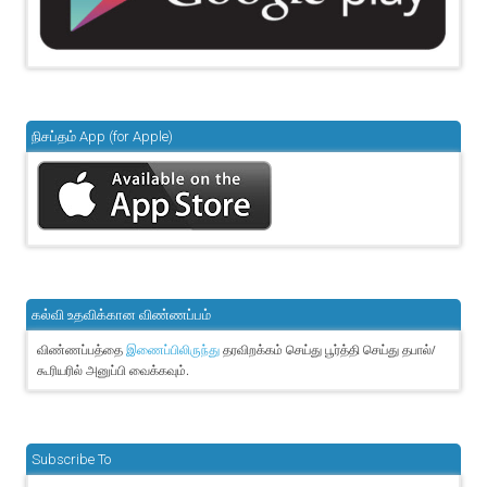
நிசப்தம் App (for Apple)
கல்வி உதவிக்கான விண்ணப்பம்
விண்ணப்பத்தை
தரவிறக்கம் செய்து பூர்த்தி செய்து தபால்/
இணைப்பிலிருந்து
கூரியரில் அனுப்பி வைக்கவும்.
Subscribe To