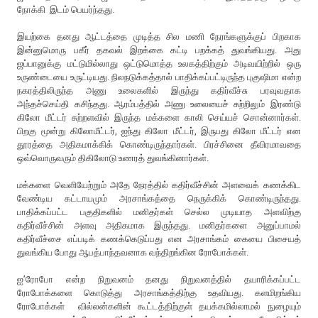
நோக்கி இடம் பெயர்ந்தது.
இயற்கை தனது ஆட்டத்தை முடித்த சில மணி நேரங்களுக்குப் பிறகாக
இன்னுமொரு பகீர் தகவல் இறக்கை கட்டி பறக்கத் துவங்கியது. அது
ஜப்பானுக்கு மட்டுமில்லாது ஒட்டுமொத்த உலகத்திற்கும் அடிவயிற்றில் ஒரு
உருண்டையை உருட்டியது. நிலநடுக்கத்தால் பாதிக்கப்பட்டிருந்த புகுஷிமா என்ற
நகரத்திலிருந்த அணு உலைகளில் இருந்து கதிர்வீச்சு பரவுவதாக
அந்தச்செய்தி கசிந்தது. ஆரம்பத்தில் அணு உலையைச் சுற்றிலும் இரண்டு
கிலோ மீட்டர் சுற்றளவில் இருந்த மக்களை காலி செய்யச் சொன்னார்கள்.
பிறகு மூன்று கிலோமீட்டர், ஐந்து கிலோ மீட்டர், இருபது கிலோ மீட்டர் என
தூரத்தை அதிகமாக்கிக் கொண்டிருந்தார்கள். பிரச்சினை தீவிரமாவதை
ஒவ்வொருவரும் திகிலோடு உணரத் துவங்கினார்கள்.
மக்களை வெளியேற்றும் அதே நேரத்தில் கதிர்வீச்சின் அளவைக் கணக்கிட
வேண்டிய கட்டாயமும் அரசாங்கத்தை நெருக்கிக் கொண்டிருந்தது.
பாதிக்கப்பட்ட பகுதிகளில் மனிதர்கள் செல்ல முடியாத அளவிற்கு
கதிர்வீச்சின் அளவு அதிகமாக இருந்தது. மனிதர்களை அனுப்பாமல்
கதிர்வீச்சை எப்படிக் கணக்கெடுப்பது என அரசாங்கம் கையை பிசையத்
துவங்கிய போது ஆபத்பாந்தவனாக வந்திறங்கின ரோபோக்கள்.
ஐ’ரோபோ என்ற நிறுவனம் தனது நிறுவனத்தில் தயாரிக்கப்பட்ட
ரோபோக்களை கொடுத்து அரசாங்கத்திற்கு உதவியது. களமிறங்கிய
ரோபோக்கள் வில்லன்களின் கூட்டத்திற்குள் தயக்கமில்லாமல் நுழையும்