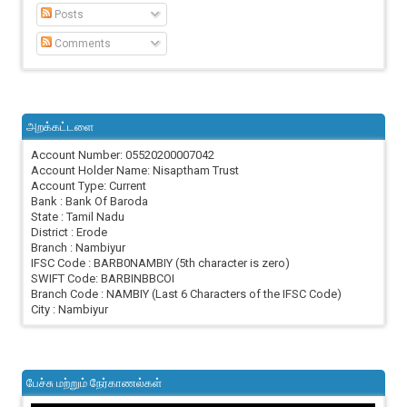
Posts
Comments
அறக்கட்டளை
Account Number: 05520200007042
Account Holder Name: Nisaptham Trust
Account Type: Current
Bank : Bank Of Baroda
State : Tamil Nadu
District : Erode
Branch : Nambiyur
IFSC Code : BARB0NAMBIY (5th character is zero)
SWIFT Code: BARBINBBCOI
Branch Code : NAMBIY (Last 6 Characters of the IFSC Code)
City : Nambiyur
பேச்சு மற்றும் நேர்காணல்கள்