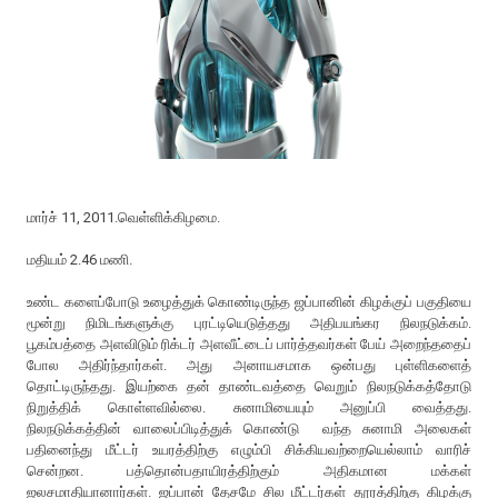
மார்ச் 11, 2011.வெள்ளிக்கிழமை.
மதியம் 2.46 மணி.
உண்ட களைப்போடு உழைத்துக் கொண்டிருந்த ஜப்பானின் கிழக்குப் பகுதியை
மூன்று நிமிடங்களுக்கு புரட்டியெடுத்தது அதிபயங்கர நிலநடுக்கம்.
பூகம்பத்தை அளவிடும் ரிக்டர் அளவீட்டைப் பார்த்தவர்கள் பேய் அறைந்ததைப்
போல அதிர்ந்தார்கள். அது அனாயசமாக ஒன்பது புள்ளிகளைத்
தொட்டிருந்தது. இயற்கை தன் தாண்டவத்தை வெறும் நிலநடுக்கத்தோடு
நிறுத்திக் கொள்ளவில்லை. சுனாமியையும் அனுப்பி வைத்தது.
நிலநடுக்கத்தின் வாலைப்பிடித்துக் கொண்டு வந்த சுனாமி அலைகள்
பதினைந்து மீட்டர் உயரத்திற்கு எழும்பி சிக்கியவற்றையெல்லாம் வாரிச்
சென்றன. பத்தொன்பதாயிரத்திற்கும் அதிகமான மக்கள்
ஜலசமாதியானார்கள். ஜப்பான் தேசமே சில மீட்டர்கள் தூரத்திற்கு கிழக்கு