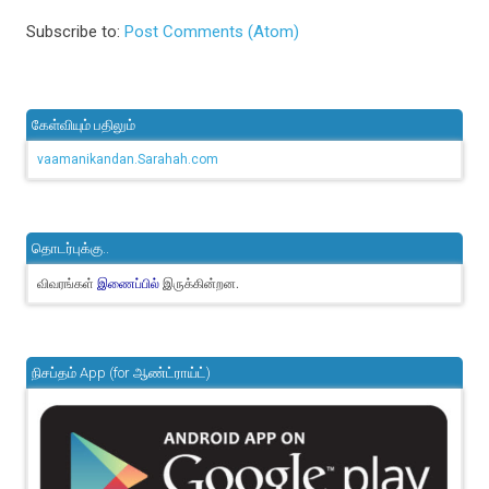
Subscribe to:
Post Comments (Atom)
கேள்வியும் பதிலும்
vaamanikandan.Sarahah.com
தொடர்புக்கு..
விவரங்கள்
இருக்கின்றன.
இணைப்பில்
நிசப்தம் App (for ஆண்ட்ராய்ட்)