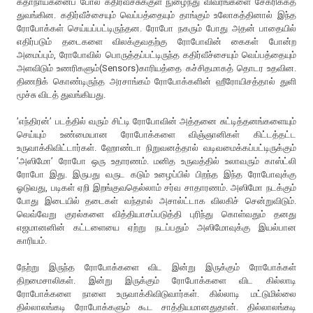
கதாநாயகனைப் போல கதிர்வீச்சுக்குள் நுழைந்து விவரங்களை சேகரிக்கத்
துவங்கின. கதிர்வீச்சையும் வெப்பத்தையும் தாங்கும் உலோகத்தினால் இந்த
ரோபோக்கள் செய்யப்பட்டிருந்தன. ரோபோ நகரும் போது அதன் பாதையில்
எதிர்படும் தடைகளை விலக்குவதற்கு ரோபோவின் கைகள் போன்ற
அமைப்பும், ரோபோவில் பொருத்தப்பட்டிருந்த கதிர்வீச்சையும் வெப்பத்தையும்
அளவிடும் உணரிகளும்(Sensors)காரியத்தை கச்சிதமாகத் தொடர உதவின.
திணறிக் கொண்டிருந்த அரசாங்கம் ரோபோக்களின் ஹீரோயிசத்தால் துளி
மூச்சு விடத் துவங்கியது.
’எந்திரன்’ படத்தில் வரும் சிட்டி ரோபோவின் அத்தனை சுட்டித்தனங்களையும்
செய்யும் உண்மையான ரோபோக்களை விஞ்ஞானிகள் கிட்டத்தட்ட
உருவாக்கிவிட்டார்கள். ஹோண்டா நிறுவனத்தால் வடிவமைக்கப்பட்டிருக்கும்
’அஸிமோ’ ரோபோ ஒரு உதாரணம். மனித உருவத்தில் உலாவரும் காஸ்ட்லி
ரோபோ இது. இருபது வருட கடும் உழைப்பில் பிறந்த இந்த ரோபோவுக்கு
ஓடுவது, படிகள் ஏறி இறங்குவதெல்லாம் சர்வ சாதாரணம். அஸிமோ நடக்கும்
போது இடையில் தடைகள் வந்தால் அசால்ட்டாக விலகிச் சென்றுவிடும்.
வெவ்வேறு குரல்களை வித்தியாசப்படுத்தி புரிந்து கொள்வதும் தனது
எஜமானனின் கட்டளையை ஏற்று நடப்பதும் அஸிமோவுக்கு இயல்பான
காரியம்.
நேற்று இருந்த ரோபோக்களை விட இன்று இருக்கும் ரோபோக்கள்
திறமைசாலிகள். இன்று இருக்கும் ரோபோக்களை விட கில்லாடி
ரோபோக்களை நாளை உருவாக்கிவிடுவார்கள். கில்லாடி மட்டுமில்லை
தில்லாலங்கடி ரோபோக்களும் கூட சாத்தியமானதுதான். தில்லாலங்கடி