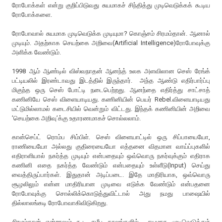
ரோபோக்கள் என்று குறிப்பிடுவது சுயமாகச் சிந்தித்து முடிவெடுக்கக் கூடிய
ரோபோக்களை.
ரோபோவால் சுயமாக முடிவெடுக்க முடியுமா? கொஞ்சம் சிரமம்தான். ஆனால்
முடியும். அதற்காக செயற்கை அறிவை(Artificial Intelligence)ரோபோவுக்கு
அளிக்க வேண்டும்.
1998 ஆம் ஆண்டில் விஸ்வநாதன் ஆனந்த் உலக அளவிலான செஸ் ரேங்க்
பட்டியலில் இரண்டாவது இடத்தில் இருந்தார். அந்த ஆண்டு எதிர்பார்ப்பு
மிகுந்த ஒரு செஸ் போட்டி நடைபெற்றது. ஆனந்தை எதிர்த்து சாட்சாத்
கணினியே செஸ் விளையாடியது. கணினியின் பெயர் Rebel.விளையாடியது
மட்டுமில்லாமல் கடைசியில் வென்றும் விட்டது. இந்தக் கணினியின் அறிவை
’செயற்கை அறிவு’க்கு உதாரணமாகச் சொல்லலாம்.
கான்செப்ட் ரொம்ப சிம்பிள். செஸ் விளையாட்டில் ஒரு சிப்பாயையோ,
ராணியையோ அல்லது குதிரையையோ எத்தனை விதமான வாய்ப்புகளில்
எதிராளியால் நகர்த்த முடியும் என்பதையும் ஒவ்வொரு நகர்வுக்கும் எதிராக
கணினி எதை நகர்த்த வேண்டும் என்பதையும் உள்ளீடு(Input) செய்து
வைத்திருப்பார்கள். இதுதான் அடிப்படை. இதே மாதிரியாக, ஒவ்வொரு
சூழலிலும் என்ன மாதிரியான முடிவை எடுக்க வேண்டும் என்பதனை
ரோபோவுக்கு சொல்லிக்கொடுத்துவிட்டால் அது நமது பாஷையில்
தில்லாலங்கடி ரோபோவாகிவிடுகிறது.
சிரமம்தான் என்றாலும் கூட சமீப காலங்களில் சுயமாக முடிவெடுத்துச்