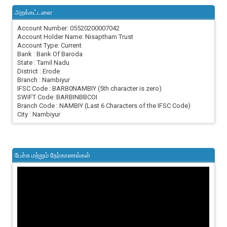
அறக்கட்டளை
Account Number: 05520200007042
Account Holder Name: Nisaptham Trust
Account Type: Current
Bank : Bank Of Baroda
State : Tamil Nadu
District : Erode
Branch : Nambiyur
IFSC Code : BARB0NAMBIY (5th character is zero)
SWIFT Code: BARBINBBCOI
Branch Code : NAMBIY (Last 6 Characters of the IFSC Code)
City : Nambiyur
பேச்சு மற்றும் நேர்காணல்கள்