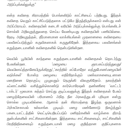
அடுப்புக்கல்லுக்கு
”
என்ற
கவிதை
கிராமத்தில் பொங்கலிடும்
காட்சியைப்
பற்றியது
.
இந்தக்
கவிதை
வெறும்
காட்சிப்படுத்தலாக
மட்டுமே
இருந்திருக்கலாம்
என்பது
என்
அபிப்பிராயம்
.
கவிதையின் கடைசி
வரியில்
அடுப்புக்கல்லுக்கு
பொங்கலிடச்
சொல்லி அறிவுறுத்துவதை
செய்ய
வேண்டியது
கவிதையின்
பணியில்லை
.
நேரடி
அறிவுறுத்தல்
,
தீர்மானமான
வாக்கியங்கள்
முதலானவை
கவிதையை
பலவீனப்படுத்தும்
கருவிகளாகக்
கருதுகிறேன்
.
இத்தகைய
பலவீனங்கள்
கறுத்தடையானின்
கவிதைகளில்
தென்படுகின்றன
.
வெயில்
பூமியின்
காந்தலை
கறுத்தடையானின்
கவிதைகள்
தொடர்ந்து
பேசுகின்றன
.
’
மழையை
ஞாபகப்படுத்துவது
/
வெயிலாய்த்தானேயிருக்கிறது
’,’
காற்றில்
எப்போதோ
வந்துபோன
/
மழையின்
வடுக்கள்
’
போன்ற
மழையை
எதிர்நோக்கும்
மண்வாசனையுடனான
மனதினை
தொகுப்பு
முழுவதும்
நெருங்கி
விலகுகிறோம்
.
நகரத்தின்
ஃப்ளாட்களில்
வசித்துக்கொண்டு
கார்பொரேஷன்
தண்ணீரை
‘
வாட்டர்
டாக்டர்
’
மூலமாக
சுத்தம்
செய்து
குடிப்பவனுக்கு
இந்தக்
கவிதைகள்
பேசும்
மழைத்தேவையின்
பரிமாணம்
அதே
நீள
அகலத்துடன்
புரியுமா
என்று
சொல்ல
முடியவில்லை
.
ஆனால்
தன்
கிராமத்தை
இழந்த
ஒருவனால்
அச்சுபிசகாமல்
உள்வாங்க
முடியும்
.
மழை
மண்ணோடு
நிகழ்த்தும்
பகடையாட்டத்தில்
வெட்டியெறியப்படும்
மனிதர்களின்
வாழ்க்கை
தீராத்
துன்பங்களின்
சாட்சிகளாகின்றன
.
இத்தகைய
சாட்சிகளையும்
,
சாட்சிகளின்
பிரதிநிதிகளையும்
கறுத்தடையான்
மழை
குறித்தான
குறிப்புகளாக