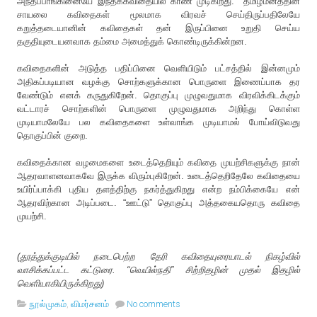
அந்தப்பாங்கினையே
இந்தக்கவிதையில்
காண
முடிகிறது
.
தமிழ்மனத்தின்
சாயலை
கவிதைகள்
மூலமாக
விரவச்
செய்திருப்பதிலேயே
கறுத்தடையானின்
கவிதைகள்
தன்
இருப்பினை
உறுதி
செய்ய
தகுதியுடையனவாக
தம்மை
அமைத்துக்
கொண்டிருக்கின்றன
.
கவிதைகளின் அடுத்த
பதிப்பினை
வெளியிடும்
பட்சத்தில்
இன்னமும்
அதிகப்படியான
வழக்கு
சொற்களுக்கான
பொருளை
இணைப்பாக
தர
வேண்டும்
எனக்
கருதுகிறேன்
.
தொகுப்பு
முழுவதுமாக
விரவிக்கிடக்கும்
வட்டாரச்
சொற்களின்
பொருளை
முழுவதுமாக
அறிந்து
கொள்ள
முடியாமலேயே
பல
கவிதைகளை
உள்வாங்க
முடியாமல்
போய்விடுவது
தொகுப்பின்
குறை
.
கவிதைக்கான
வழமைகளை
உடைத்தெறியும்
கவிதை
முயற்சிகளுக்கு
நான்
ஆதரவாளனவாகவே
இருக்க
விரும்புகிறேன்
.
உடைத்தெறிதேலே
கவிதையை
உயிர்ப்பாக்கி
புதிய
தளத்திற்கு
நகர்த்துகிறது
என்ற
நம்பிக்கையே
என்
ஆதரவிற்கான
அடிப்படை
. “
ஊட்டு
”
தொகுப்பு
அத்தகையதொரு
கவிதை
முயற்சி
.
(தூத்துக்குடியில் நடைபெற்ற தேரி கவிதையுரையாடல் நிகழ்வில்
வாசிக்கப்பட்ட கட்டுரை. “வெயில்நதி” சிற்றிதழின் முதல் இதழில்
வெளியாகியிருக்கிறது)
நூல்முகம்
,
விமர்சனம்
No comments