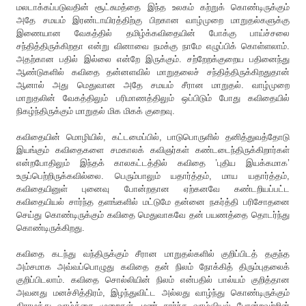
மலடாக்கப்படுவதின்
சூட்சுமத்தை
இந்த
உலகம்
கற்றுக்
கொண்டிருக்கும்
அதே
சமயம்
இரண்டாயிரத்திற்கு
பிறகான
வாழ்முறை
மாறுதல்களுக்கு
இணையான
வேகத்தில்
தமிழ்க்கவிதையின்
போக்கு
பாய்ச்சலை
சந்தித்திருக்கிறதா
என்று
வினாவை
நமக்கு
நாமே
எழுப்பிக்
கொள்ளலாம்
.
அதற்கான
பதில்
இல்லை
என்றே
இருக்கும்
.
சற்றேறக்குறைய
பதினைந்து
ஆண்டுகளில்
கவிதை
தன்னளவில்
மாறுதலைச்
சந்தித்திருக்கிறதுதான்
ஆனால்
அது
மெதுவான
அதே
சமயம்
சீரான
மாறுதல்
.
வாழ்முறை
மாறுதலின்
வேகத்திலும்
பரிமாணத்திலும்
ஒப்பிடும்
போது
கவிதையில்
நிகழ்ந்திருக்கும்
மாறுதல்
மிக
மிகக்
குறைவு
.
கவிதையின்
மொழியில்
,
கட்டமைப்பில்
,
பாடுபொருளில்
தனித்துவத்தோடு
இயங்கும்
கவிதைகளை
சமகாலக்
கவிஞர்கள்
கண்டடைந்திருக்கிறார்கள்
என்றபோதிலும்
இந்தக்
காலகட்டத்தில்
கவிதை
’
புதிய
இயக்கமாக
’
உருப்பெற்றிருக்கவில்லை
.
பெரும்பாலும்
யதார்த்தம்
,
மாய
யதார்த்தம்
,
கவிதையினுள்
புனைவு
போன்றதான
ஏற்கனவே
கண்டறியப்பட்ட
கவிதையியல்
சார்ந்த
தளங்களில்
மட்டுமே
தன்னை
நகர்த்தி
பரிசோதனை
செய்து
கொண்டிருக்கும்
கவிதை
மெதுவாகவே
தன்
பயணத்தை
தொடர்ந்து
கொண்டிருக்கிறது
.
கவிதை
கடந்து
வந்திருக்கும்
சீரான மாறுதல்களில்
குறிப்பிடத்
தகுந்த
அம்சமாக
அவ்வப்பொழுது
கவிதை
தன்
நிலம்
நோக்கித்
திரும்புதலைக்
குறிப்பிடலாம்
.
கவிதை
சொல்லியின்
நிலம்
என்பதில்
பால்யம்
குறித்தான
அவனது
மனச்சித்திரம்
,
இழந்துவிட்ட
அல்லது
வாழ்ந்து
கொண்டிருக்கும்
கிராமத்து
வாழ்க்கை
முறைகள்
,
மண்
சார்ந்த
வாழ்வியல்
போன்றவற்றின்