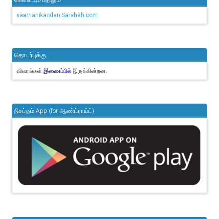
vaamanikandan.Sarahah.com
தொடர்புக்கு..
விவரங்கள்
இருக்கின்றன.
இணைப்பில்
நிசப்தம் App (for ஆண்ட்ராய்ட்)