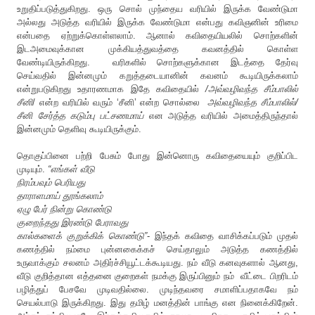
உறுதிப்படுத்துகிறது
.
ஒரு
சொல்
முந்தைய
வரியில்
இருக்க
வேண்டுமா
அல்லது
அடுத்த
வரியில்
இருக்க
வேண்டுமா
என்பது
கவிஞனின்
உரிமை
என்பதை
ஏற்றுக்கொள்ளலாம்
.
ஆனால்
கவிதையியலில்
சொற்களின்
இடஅமைவுக்கான
முக்கியத்துவத்தை
கவனத்தில்
கொள்ள
வேண்டியிருக்கிறது
.
வரிகளில்
சொற்களுக்கான
இடத்தை
தேர்வு
செய்வதில்
இன்னமும்
கறுத்தடையானின்
கவனம்
கூடியிருக்கலாம்
என்றுபடுகிறது
உதாரணமாக
இதே
கவிதையில்
/
அவ்வழிவந்த
சீம்பாலில்
சீனி
/
என்ற
வரியில்
வரும்
‘
சீனி
’
என்ற
சொல்லை
அவ்வழிவந்த
சீம்பாலில்
/
சீனி
சேர்த்த
கடும்பு
பட்சணமாய்
என
அடுத்த
வரியில்
அமைத்திருந்தால்
இன்னமும்
தெளிவு
கூடியிருக்கும்
.
தொகுப்பினை
பற்றி
பேசும்
போது
இன்னொரு
கவிதையையும்
குறிப்பிட
முடியும்
.
“
எங்கள்
வீடு
நிரம்பவும்
பெரியது
தாராளமாய்
தூங்கலாம்
ஏழு
பேர்
நின்று
கொண்டு
குறைந்தது
இரண்டு
பேராவது
கால்களைக்
குறுக்கிக்
கொண்டு
”
-
இந்தக்
கவிதை
வாசிக்கப்படும்
முதல்
கணத்தில்
நம்மை
புன்னகைக்கச்
செய்தாலும்
அடுத்த
கணத்தில்
உருவாக்கும்
சலனம்
அதிர்ச்சியூட்டக்கூடியது
.
நம்
வீடு
கனவுகளால்
ஆனது
,
வீடு
குறித்தான
எத்தனை
குறைகள்
நமக்கு
இருப்பினும்
நம்
வீட்டை
பிறரிடம்
பழித்துப்
பேசவே
முடிவதில்லை
.
முடிந்தவரை
சமாளிப்பதாகவே
நம்
செயல்பாடு
இருக்கிறது
.
இது
தமிழ்
மனத்தின்
பாங்கு
என
நினைக்கிறேன்
.