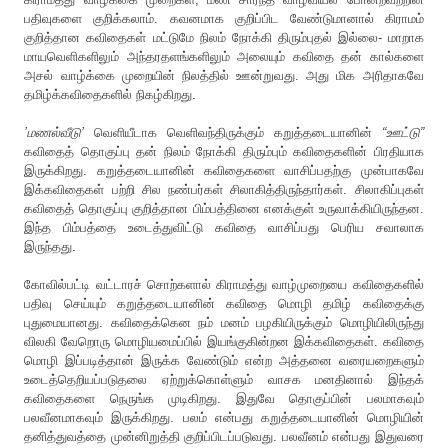
பதிவுகளை
குறிக்கலாம்
.
கவனமாக
குறிப்பிட
வேண்டுமானால்
கிராமம்
குறித்தான
கவிதைகள்
மட்டுமே
நிலம்
நோக்கி
திரும்புதல்
இல்லை
-
மாறாக
மாயவெளிகளிலும்
அந்தரதளங்களிலும்
அலையும்
கவிதை
தன்
கால்களை
அசல்
வாழ்க்கை
முறையின்
நிலத்தில்
ஊன்றுவது
.
அது
மிக
அரிதாகவே
தமிழ்க்கவிதைகளில்
நிகழ்கிறது
.
’
மணல்வீடு
’
வெளியீடாக
வெளிவந்திருக்கும்
கறுத்தடையானின்
“
ஊட்டு
”
கவிதைத்
தொகுப்பு
தன்
நிலம்
நோக்கி
திரும்பும்
கவிதைகளின்
பிரதியாக
இருக்கிறது
.
கறுத்தடையானின்
கவிதைகளை
வாசிப்பதற்கு
முன்பாகவே
இக்கவிதைகள்
பற்றி
சில
நண்பர்கள்
சிலாகித்திருந்தார்கள்
.
சிலாகிப்புகள்
கவிதைத்
தொகுப்பு
குறித்தான
பிம்பத்தினை
எனக்குள்
உருவாக்கியிருந்தன
.
இந்த
பிம்பத்தை
உடைத்துவிட்டு
கவிதை
வாசிப்பது
பெரிய
சவாலாக
இருந்தது
.
கோவில்பட்டி
வட்டாரச்
சொற்களால்
கிராமத்து
வாழ்முறையை
கவிதைகளில்
பதிவு
செய்யும்
கறுத்தடையானின்
கவிதை
மொழி
தமிழ்
கவிதைக்கு
புதுமையானது
.
கவிதைக்கென
நம்
மனம்
பழகியிருக்கும்
மொழியிலிருந்து
விலகி
வேறொரு
மொழியமைப்பில்
இயங்குகின்றன
இக்கவிதைகள்
.
கவிதை
மொழி
இப்படித்தான்
இருக்க
வேண்டும்
என்ற
அத்தனை
வரையறைகளும்
உடைத்தெறியப்படுதலை
ஏற்றுக்கொள்ளும்
வாசக
மனதினால்
இந்தக்
கவிதைகளை
நெருங்க
முடிகிறது
.
இதுவே
தொகுப்பின்
பலமாகவும்
பலவீனமாகவும்
இருக்கிறது
.
பலம்
என்பது
கறுத்தடையானின்
மொழியின்
தனித்துவத்தை
முன்னிறுத்தி
குறிப்பிடப்படுவது
.
பலவீனம்
என்பது
இதுவரை