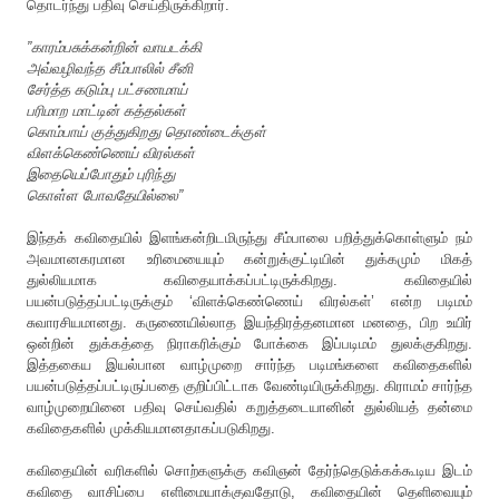
தொடர்ந்து
பதிவு
செய்திருக்கிறார்
.
”
காரம்பசுக்கன்றின்
வாயடக்கி
அவ்வழிவந்த
சீம்பாலில்
சீனி
சேர்த்த
கடும்பு
பட்சணமாய்
பரிமாற
மாட்டின்
கத்தல்கள்
கொம்பாய்
குத்துகிறது
தொண்டைக்குள்
விளக்கெண்ணெய் விரல்கள்
இதையெப்போதும்
புரிந்து
கொள்ள
போவதேயில்லை
”
இந்தக்
கவிதையில்
இளங்கன்றிடமிருந்து
சீம்பாலை
பறித்துக்கொள்ளும்
நம்
அவமானகரமான
உரிமையையும்
கன்றுக்குட்டியின்
துக்கமும்
மிகத்
துல்லியமாக
கவிதையாக்கப்பட்டிருக்கிறது
.
கவிதையில்
பயன்படுத்தப்பட்டிருக்கும்
‘
விளக்கெண்ணெய்
விரல்கள்
’
என்ற
படிமம்
சுவாரசியமானது
.
கருணையில்லாத
இயந்திரத்தனமான
மனதை
,
பிற
உயிர்
ஒன்றின்
துக்கத்தை
நிராகரிக்கும்
போக்கை
இப்படிமம்
துலக்குகிறது
.
இத்தகைய
இயல்பான
வாழ்முறை
சார்ந்த
படிமங்களை
கவிதைகளில்
பயன்படுத்தப்பட்டிருப்பதை
குறிப்பிட்டாக
வேண்டியிருக்கிறது
.
கிராமம்
சார்ந்த
வாழ்முறையினை
பதிவு
செய்வதில்
கறுத்தடையானின்
துல்லியத்
தன்மை
கவிதைகளில்
முக்கியமானதாகப்படுகிறது
.
கவிதையின்
வரிகளில்
சொற்களுக்கு
கவிஞன்
தேர்ந்தெடுக்கக்கூடிய
இடம்
கவிதை
வாசிப்பை
எளிமையாக்குவதோடு
,
கவிதையின்
தெளிவையும்