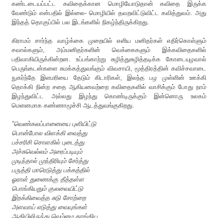
கண்டடையப்பட்ட
கவிதைக்கான
மொழியோடுதான்
கவிதை
இருக்க
வேண்டும்
என்பதில்
இல்லை
-
மொழியில்
தவறவிட்டுவிட்ட
கவித்துவம்
.
அது
இந்தத்
தொகுப்பில்
பல
இடங்களில்
நிகழ்ந்திருக்கிறது
.
கிராமம்
சார்ந்த
வாழ்க்கை
முறையில்
எளிய
மனிதர்கள்
எதிர்கொள்ளும்
சவால்களும்
,
அம்மனிதர்களின்
வெக்கைகளும்
இக்கவிதைகளில்
பதிவாகியிருக்கின்றன
.
உப்பங்காற்று
சுழித்துசுழித்தடிக்க
கோடையுழவால்
பெருங்கடன்களை
சுமக்கத்துவங்கும்
விவசாயி
,
மூத்திரத்தின்
கவிச்சவாடை
நுகர்ந்தே
இளமரியை
தேடும்
கிடாரிகள்
,
இலந்த
பழ
முள்ளின்
ஊக்கி
தொக்கி
நின்ற
சதை
ஆகியனவற்றை
கவிதைகளில்
வாசிக்கும்
போது
நாம்
இழந்துவிட்ட
அல்லது
இழந்து
கொண்டிருக்கும்
இன்னொரு
உலகம்
மெளனமாக
கண்ணாமூச்சி
ஆடத்துவங்குகிறது
.
”
வெண்கலப்பானையை
புளியிட்டு
பொன்போல
விளக்கி
வைத்து
பச்சரிசி
சொளகில்
புடைத்து
அச்சுவெல்லம்
அரைப்படியும்
முடிந்தால்
முந்திரியும்
சேர்த்து
பருத்தி
மாரெடுத்து பக்கத்தில்
ஓராள் துணைக்கு
தீத்தள்ள
பொங்கியதும்
குலவையிட்டு
இறக்கிவைத்த
சுடு
சோற்றை
அளவாய்
எடுத்து
வையுங்கள்
ஆதியிலிருந்து
வெம்மை
தாங்கிய