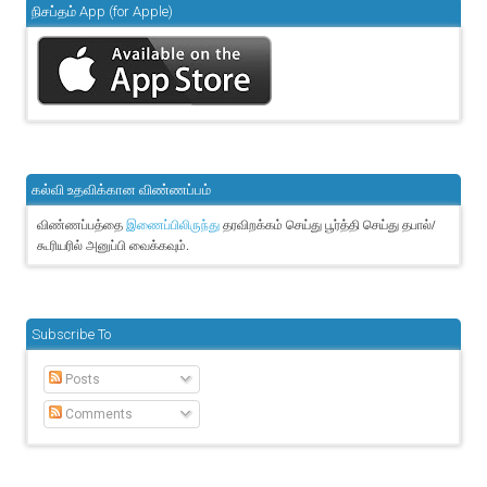
நிசப்தம் App (for Apple)
கல்வி உதவிக்கான விண்ணப்பம்
விண்ணப்பத்தை
தரவிறக்கம் செய்து பூர்த்தி செய்து தபால்/
இணைப்பிலிருந்து
கூரியரில் அனுப்பி வைக்கவும்.
Subscribe To
Posts
Comments