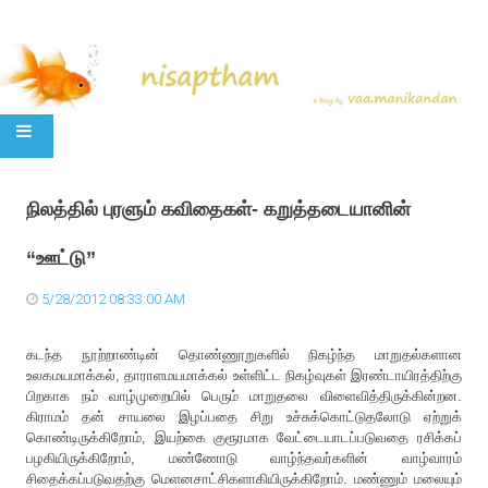
SKIP TO CONTENT
நிலத்தில் புரளும் கவிதைகள்- கறுத்தடையானின்
“ஊட்டு”
5/28/2012 08:33:00 AM
கடந்த
நூற்றாண்டின்
தொண்ணூறுகளில்
நிகழ்ந்த
மாறுதல்களான
உலகமயமாக்கல்
,
தாராளமயமாக்கல்
உள்ளிட்ட
நிகழ்வுகள்
இரண்டாயிரத்திற்கு
பிறகாக
நம்
வாழ்முறையில் பெரும்
மாறுதலை
விளைவித்திருக்கின்றன
.
கிராமம்
தன்
சாயலை
இழப்பதை
சிறு
உச்சுக்கொட்டுதலோடு
ஏற்றுக்
கொண்டிருக்கிறோம்
,
இயற்கை
குரூரமாக
வேட்டையாடப்படுவதை
ரசிக்கப்
பழகியிருக்கிறோம்
,
மண்ணோடு
வாழ்ந்தவர்களின்
வாழ்வாரம்
சிதைக்கப்படுவதற்கு
மெளனசாட்சிகளாகியிருக்கிறோம்
.
மண்ணும்
மலையும்