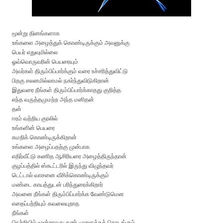
மூன்று
தினங்களாக
உங்களை
அழைத்துக்
கொண்டிருக்கும்
அவனுக்கு
பெயர்
எதுவுமில்லை
ஓவ்வொருவரின்
பெயரையும்
அவர்கள்
திரும்பிப்பார்க்கும்
வரை
உச்சரித்துவிட்டு
பிறகு
சலனமில்லாமல்
நகர்ந்துவிடுகிறான்
இதுவரை
நீங்கள்
திரும்பிப்பார்க்காதது
குறித்த
எந்த
வருத்தமுமற்ற
அந்த
மனிதன்
தன்
ஈரம்
வற்றிய
குரலில்
உங்களின்
பெயரை
கமறிக்
கொண்டிருக்கிறான்
உங்களை
அழைப்பதற்கு
முன்பாக
எதிர்வீட்டு
கணித
ஆசிரியரை
அழைத்திருந்தான்
குழப்பத்தில்
ஸ்கூட்டரில்
இருந்து
விழுந்தவர்
டெட்டால்
வாசனை
வீசிக்கொண்டிருக்கும்
மண்டை
காயத்துடன் பரிந்துரைக்கிறார்
அவனை நீங்கள் திரும்பிப்பார்க்க வேண்டுமென
எதைப்பற்றியும்
கவலையுறாத
நீங்கள்
நெற்றியில்
மூன்றாவது
கண்
முளைக்கத்
தொடங்கும்