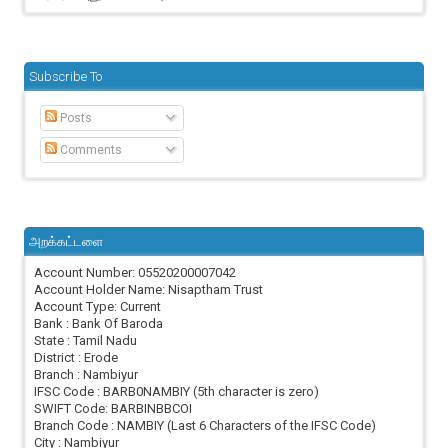
Subscribe To
Posts
Comments
அறக்கட்டளை
Account Number: 05520200007042
Account Holder Name: Nisaptham Trust
Account Type: Current
Bank : Bank Of Baroda
State : Tamil Nadu
District : Erode
Branch : Nambiyur
IFSC Code : BARB0NAMBIY (5th character is zero)
SWIFT Code: BARBINBBCOI
Branch Code : NAMBIY (Last 6 Characters of the IFSC Code)
City : Nambiyur