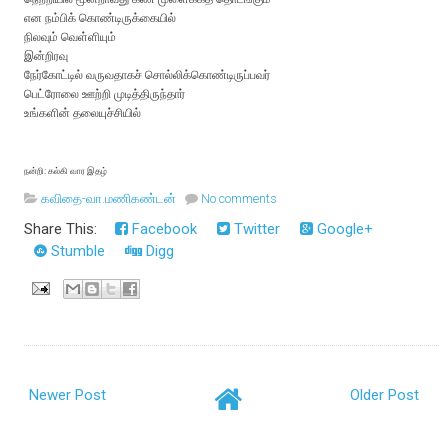
என
நம்பிக்
கொண்டிருக்கையில்
நிலவும்
வெள்ளியும்
இன்றிரவு
நேர்கோட்டில்
வருவதாகச்
சொல்லிக்கொண்டிருப்பவர்
பெட்ரோலை
ஊற்றி
முடித்திருந்தார்
உங்களின்
தலையுச்சியில்
நன்றி: கல்கி வார இதழ்
கவிதை-வா.மணிகண்டன்
No comments
Share This:
Facebook
Twitter
Google+
Stumble
Digg
Newer Post
Older Post