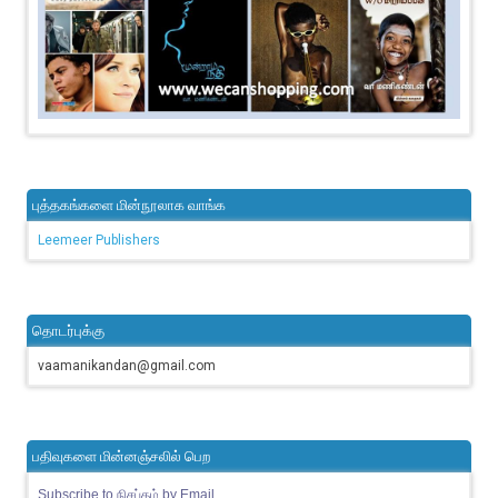
புத்தகங்களை மின்நூலாக வாங்க
Leemeer Publishers
தொடர்புக்கு
vaamanikandan@gmail.com
பதிவுகளை மின்னஞ்சலில் பெற
Subscribe to நிசப்தம் by Email