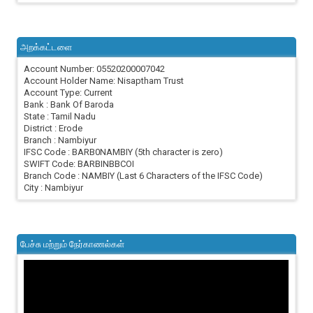
அறக்கட்டளை
Account Number: 05520200007042
Account Holder Name: Nisaptham Trust
Account Type: Current
Bank : Bank Of Baroda
State : Tamil Nadu
District : Erode
Branch : Nambiyur
IFSC Code : BARB0NAMBIY (5th character is zero)
SWIFT Code: BARBINBBCOI
Branch Code : NAMBIY (Last 6 Characters of the IFSC Code)
City : Nambiyur
பேச்சு மற்றும் நேர்காணல்கள்