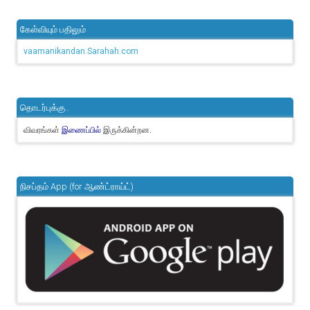
கேள்வியும் பதிலும்
vaamanikandan.Sarahah.com
தொடர்புக்கு..
விவரங்கள்
இருக்கின்றன.
இணைப்பில்
நிசப்தம் App (for ஆண்ட்ராய்ட்)