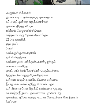
மெஜஸ்டிக் சிக்னலில்
இரண்டரை மாதங்களுக்கு முன்னதாக
கட் அவுட் ஒன்றை நிறுத்தினார்கள்-
ஜன்னல் திறந்த வீட்டில்
நடுங்கும் மெழுகுவர்த்தியென
காற்றசைவுக்கு சிறகை அசைக்கும்
32 அடி புறாவின்
நிறம் நீலம்
அதன்
கண்களுக்கு நேரெதிரில்
தன் பின்புறத்தை
கண்ணாடியில் பார்த்துக்கொண்டிருக்கும்
உள்ளாடையணிந்த
‘ஹாட் மாம் க்ளப்’க்காரியின் பெரும்படத்தை
நேற்றிரவு பொருத்தியிருக்கிறார்கள்
தன்னை யாரும் கவனிப்பதில்லை என்பதை
இன்று காலையில் புரிந்து கொண்ட புறா
தன் சிறகசைப்பை நிறுத்தி கண்களை மூடியது
சலனமற்ற இருப்பை தவமாக்கிய புறாவின் மீது
முன்னிரவு ஏழேகாலுக்கு சூடான பெருமூச்சை சொரிந்தாள்
க்ளப்காரி