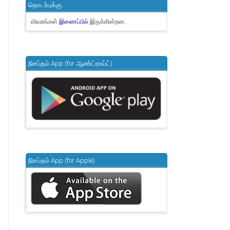
தொடர்புக்கு..
விவரங்கள்
இருக்கின்றன.
இணைப்பில்
நிசப்தம் App (for ஆண்ட்ராய்ட்)
நிசப்தம் App (for Apple)