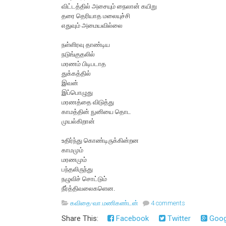
விட்டத்தில் அசையும் நைலான் கயிறு
தரை தெரியாத மலையுச்சி
எதுவும் அமையவில்லை
நள்ளிரவு தாண்டிய
நடுங்குதலில்
மரணம் பிடிபடாத
துக்கத்தில்
இவன்
இப்பொழுது
மரணத்தை விடுத்து
காமத்தின் நுனியை தொட
முயல்கிறான்
உதிர்ந்து கொண்டிருக்கின்றன
காமமும்
மரணமும்
பந்தலிருந்து
நழுவிச் சொட்டும்
நீர்த்திவலைகளென.
கவிதை-வா.மணிகண்டன்
4 comments
Share This:
Facebook
Twitter
Goog