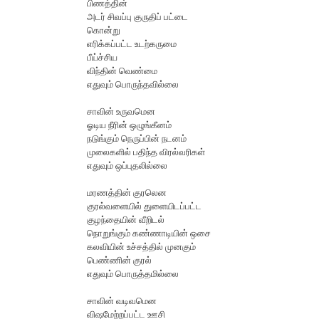
பிணத்தின்
அடர் சிவப்பு குருதிப் பட்டை
கொன்று
எரிக்கப்பட்ட உடற்கருமை
பீய்ச்சிய
விந்தின் வெண்மை
எதுவும் பொருந்தவில்லை
சாவின் உருவமென
ஓடிய நீரின் ஒழுங்கீனம்
நடுங்கும் நெருப்பின் நடனம்
முலைகளில் பதிந்த விரல்வரிகள்
எதுவும் ஒப்புதலில்லை
மரணத்தின் குரலென
குரல்வளையில் துளையிடப்பட்ட
குழந்தையின் வீறிடல்
நொறுங்கும் கண்ணாடியின் ஒசை
கலவியின் உச்சத்தில் முனகும்
பெண்ணின் குரல்
எதுவும் பொருத்தமில்லை
சாவின் வடிவமென
விஷமேற்றப்பட்ட ஊசி