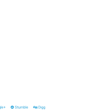
le+
Stumble
Digg