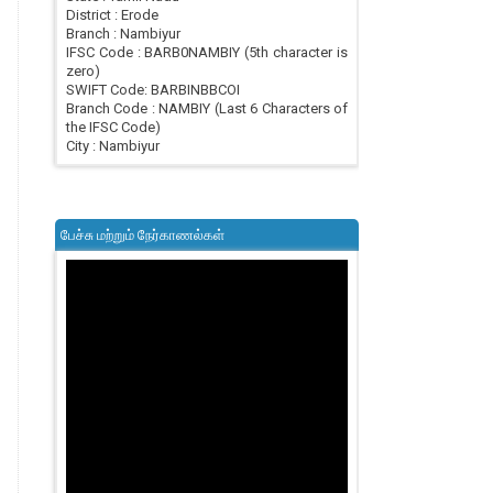
District : Erode
Branch : Nambiyur
IFSC Code : BARB0NAMBIY (5th character is
zero)
SWIFT Code: BARBINBBCOI
Branch Code : NAMBIY (Last 6 Characters of
the IFSC Code)
City : Nambiyur
பேச்சு மற்றும் நேர்காணல்கள்