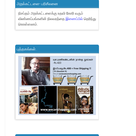
அறக்கட்டளை- பரிசீலனை
நிசப்தம் அறக்கட்டளைக்கு உதவி கோரி வரும்
விண்ணப்பங்களின் நிலவரத்தை
இணைப்பில்
தெரிந்து
கொள்ளலாம்.
புத்தகங்கள்..