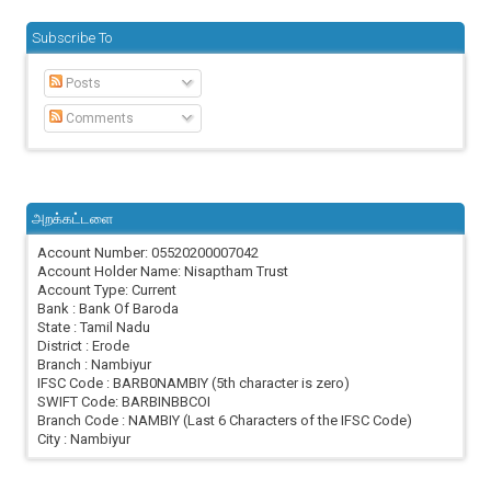
Subscribe To
Posts
Comments
அறக்கட்டளை
Account Number: 05520200007042
Account Holder Name: Nisaptham Trust
Account Type: Current
Bank : Bank Of Baroda
State : Tamil Nadu
District : Erode
Branch : Nambiyur
IFSC Code : BARB0NAMBIY (5th character is zero)
SWIFT Code: BARBINBBCOI
Branch Code : NAMBIY (Last 6 Characters of the IFSC Code)
City : Nambiyur