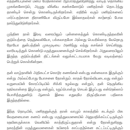
எத்தனிப்புகளை மனம் மேற்கொள்ள ஆரம்பித்துவிடுகிறது. வாடித் தொங்கிய
முகங்களோடும், அழுது வீங்கிய கண்களோடும் மனிதர்கள் தொடர்ந்து
தாண்டிச் சென்று கொண்டிருக்கிறார்கள். எதிரில் வரும் மனிதர்களைப்
பார்ப்பதற்கான திராணியோ விருப்பமோ இல்லாதவர்கள் காற்றைப் போல
நகர்ந்துவிடுகிறார்கள்.
முந்தின நாள் இரவு வரையிலும் புன்னகைத்துக் கொண்டிருந்தவரின்
குடும்பத்தை நெஞ்சுவலியோ, பக்கவாதமோ அல்லது பெயரில்லாத வேறொரு
நோயோ துன்பத்தின் முகமூடியை அணிந்து வந்து கசங்கச் செய்கிறது.
வாரியடித்துக் கொண்டு மருத்துவமனைக்குச் செல்கிறார்கள். அதுவரையிலும்
இருந்த குடும்பத்தின் திட்டங்கள் வலுக்கட்டாயமாக வேறு வடிவத்தைப்
பெற்றுக் கொள்கின்றன.
தன் வாழ்நாளின் அதிகபட்ச கொடூர கணங்கள் என்பது என்னவாக இருக்கும்
என்று அவ்வப்போது யோசனை தோன்றும். காதல் தோல்வியடைவது என்றும்
வறுமையின் கோரப்பிடியில் சிக்கி உழல்வது என்றும், தன் நெருங்கிய
உறவொன்றை இழப்பது என்றும், உறுப்பொன்று செயல் இழப்பது என்றெல்லாம்
யோசித்ததுண்டு. ஆனால் இவை எதுவுமே திருப்தியான பதிலாக
இருந்ததில்லை.
இந்த நொடியில், மனிதனுக்குத் தான் வாழும் காலத்தில் கடக்கும் மிக
வேதனையான கணம் என்பது மருத்துவமனையில் அனுமதிக்கப்பட்டிருக்கும்
உறவினருக்காக வெளியில் காத்திருப்பதுதான் என்று தோன்றுகிறது.
நகரத்தின் மருத்துவமனைகள் உயிரைக் காப்பதற்கென கட்டப்பட்டிருக்கும்