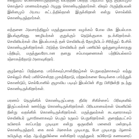
கல்லூரிப் பெண்ணொருத்திக்கு விபத்தில் பலத்த அடியாம். ஒரு குடும்பமும்
கொஞ்சம் மாணவர்களும் அழுது கொண்டிருந்தார்கள். விஷம் அருந்தியவன்
இன்னமும் அபாய கட்டத்தில்தான் இருக்கிறான் என்று சொல்லிக்
கொண்டிருந்தார்கள்.
எத்தனை அவசரத்திலும் மருத்துவமனை வழக்கம் போல மிக இயல்பாக
இயங்குகிறது. ஊழியர்கள் குறுக்கும் நெடுக்குமாக நடக்கிறார்கள்.
செவிலியர்கள் மிக இயல்பாகத் தன் செவிலியத் தோழியிடம் சிரித்துப் பேசிக்
கொண்டிருக்கிறார்கள். அடுத்த செவிலியர் தன் பணியில் ஒத்துழைக்காதது
பற்றியும், மருத்துவரோடான தனது சம்பாஷணைகள் பற்றியெல்லாம்
உற்சாகத்தோடு அளாவுகிறார்.
குழந்தைப் பிறந்ததை பார்க்கவும்,சான்றிதழ்கள் பெறுவதற்காகவும் வந்து
செல்லும் சிலர் பளிச்சென்றற முகத்தோடு, மற்றவர்களை வேடிக்கை பார்த்துக்
கொண்டும், செல்போனில் குழாவிய படியும் இயல்பின் சிறு பிசிறின்றி நடந்து
கொண்டிருக்கிறார்கள்.
மரணம் நெருங்கிக் கொண்டிருப்பதை தீவிர சிகிச்சைப் பிரிவுகளில்
இருப்பவர்கள் உணர்ந்து கொண்டிருக்கிறார்கள். பிரியமானவர்கள் வெளியில்
நின்று வதங்கிக் கொண்டிருக்கிறார்கள். மருத்துவர்கள் கடவுளராகவும்
செவிலியர் பூசாரிகளாகவும் பெரும் உருவம் பெறுகிறார்கள். குறைந்தபட்சம்
உயிரைக் காப்பாற்ற முடியுமா என்று ஒருவரின் மனைவி மன்றாடிக்
கொண்டிருந்தார். கை கால் அசைக்க முடியாது, பேச முடியாது ஆனால்
உயிருக்கு எந்த ஆபத்துமில்லை என்கிறார் மருத்துவர். உயிரோடு கணவரைப்