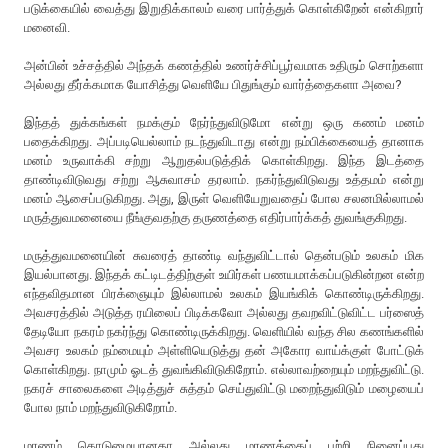
படுக்கையில் வைத்து இறுதிக்காலம் வரை பார்த்துக் கொள்கிறேன் என்கிறார்
மனைவி.
அன்பின் உச்சத்தில் அந்தக் கணத்தில் உணர்ச்சிப்பூர்வமாக உதிரும் சொற்களா
அல்லது தீர்க்கமாக யோசித்து வெளியே பிதுங்கும் வார்த்தைகளா அவை?
இந்தத் துக்கங்கள் நமக்கும் நேர்ந்துவிடுமோ என்று ஒரு கணம் மனம்
பதைக்கிறது. அப்படியெல்லாம் நடந்துவிடாது என்று நம்பிக்கையைத் தானாக
மனம் உருவாக்கி சற்று ஆறுதல்படுத்திக் கொள்கிறது. இந்த இடத்தை
தாண்டிவிடுவது சற்று ஆசுவாசம் தரலாம். நகர்ந்துவிடுவது உத்தமம் என்று
மனம் ஆசைப்படுகிறது. அது, இருள் வெளியேறுவதைப் போல சலனமில்லாமல்
மருத்துவமனையை நீங்குவதற்கு தருணத்தை எதிர்பார்க்கத் துவங்குகிறது.
மருத்துவமனையின் சுவரைத் தாண்டி வந்துவிட்டால் தென்படும் உலகம் மிக
இயல்பானது. இந்தக் கட்டிடத்திற்குள் உயிர்கள் பணயமாக்கப்படுகின்றன என்ற
எந்தவிதமான பிரக்ஞையும் இல்லாமல் உலகம் இயங்கிக் கொண்டிருக்கிறது.
அவசரத்தில் அடுத்த ரயிலைப் பிடிக்கவோ அல்லது தவறவிட்டுவிட்ட பர்ஸைத்
தேடியோ நகரம் நகர்ந்து கொண்டிருக்கிறது. வெளியில் வந்த சில கணங்களில்
அவசர உலகம் நம்மையும் அள்ளியெடுத்து தன் அகோர வாய்க்குள் போட்டுக்
கொள்கிறது. நாமும் ஓடத் துவங்கிவிடுகிறோம். எல்லாவற்றையும் மறந்துவிட்டு.
நகரச் சாலைகளை அடித்துச் சுத்தம் செய்துவிட்டு மறைந்துவிடும் மழையைப்
போல நாம் மறந்துவிடுகிறோம்.
மரணம் கொடுமையானதா அல்லது மரணத்தைப் பற்றி நினைப்பது