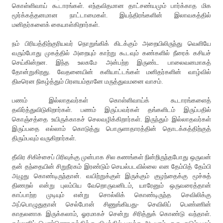
கொள்ளிவாய் கூடாரங்கள். எந்தவிதமான தாட்சண்யமும் பார்க்காத மிக
மூர்க்கத்தனமான நாட்டாமைகள். இயந்திரங்களின் இலாவகத்தில்
மனிதர்களைக் கையாள்கிறார்கள்.
நம் பிரியத்திற்குரியவர் நொறுங்கிக் கிடக்கும் அறையிலிருந்து வெளியே
வரும்போது முகத்தில் அறையும் காற்று கூடவும் கண்களில் நீரைக் கசியச்
செய்கின்றன. இந்த உலகமே அன்பற்ற இருண்ட பாலைவனமாகத்
தோன்றுகிறது. வேதனையின் களியாட்டங்கள் மனிதர்களின் வாழ்வில்
திடீரென நிகழ்த்தும் பிரளயம்தானே மருத்துவமனை வாசம்.
பணம் இல்லாதவர்கள் கொள்ளிவாய்க் கூடாரங்களைத்
தவிர்த்துவிடுகிறார்கள். பணம் இருப்பவர்கள் தங்களிடம் இருப்பதில்
கொஞ்சத்தை உயிருக்காகச் செலவழிக்கிறார்கள். இருந்தும் இல்லாதவர்கள்
இருப்பதை எல்லாம் கொடுத்து பொருளாதாரத்தின் தொடக்கத்திற்குத்
திரும்பவும் வருகிறார்கள்.
தீவிர சிகிச்சைப் பிரிவுக்கு முன்பாக சில கணங்கள் நின்றிருந்தபோது ஒருவன்
தன் தந்தையின் சிறுநீரகம் இரண்டும் செயல்படவில்லை என தேம்பித் தேம்பி
அழுது கொண்டிருந்தான். வயிற்றுக்குள் இருக்கும் குழந்தைக்கு மூச்சுத்
திணறல் என்று புலம்பிய வேறொருவனிடம், யாரேனும் ஒருவரைத்தான்
காப்பாற்ற முடியும் என்று சொல்லிக் கொண்டிருந்த செவிலிக்கு
அப்பொழுதுதான் செல்போன் சிணுங்கியது- செவிலிப் பெண்ணின்
காதலனாக இருக்கலாம், ஓரமாகச் சென்று சிரித்துக் கொண்டு வந்தாள்.