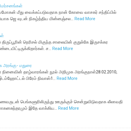
ிமர்சனங்கள்
ன் மீது வைக்கப்படுவதாக நான் கோவை வாசகர் சந்திப்பில்
்சியாக ஜெ வுடன் நிகழ்த்திய மின்னஞ்சல…
Read More
ள்
 திருப்பூரின் நெரிசல் மிகுந்த சாலையின் குறுக்கே இருசக்கர
்டையிட்டிருக்கிறார்கள். ச…
Read More
க அரங்கு- மதுரை
ின் நினைவின் தாழ்வாரங்கள் நூல் அறிமுக அரங்குநாள்28.02.2010,
டம்ஹோட்டல் பிரேம் நிவாஸ்1…
Read More
கணவருடன் பெங்களூரிலிருந்து ஊருக்குச் சென்றுவிடுவதாக லீலாவதி
மோகனசுந்தரமும் இதே வாக்கிய…
Read More