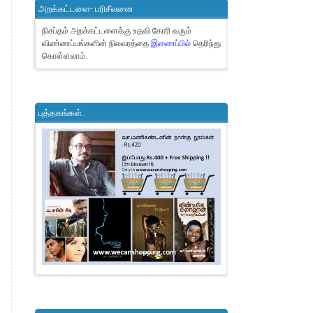
அறக்கட்டளை- பரிசீலனை
நிசப்தம் அறக்கட்டளைக்கு உதவி கோரி வரும்
விண்ணப்பங்களின் நிலவரத்தை
இணைப்பில்
தெரிந்து
கொள்ளலாம்.
புத்தகங்கள்..