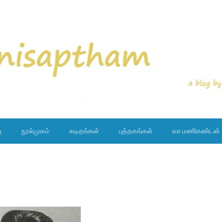
ு
நூல்முகம்
கடிதங்கள்
புத்தகங்கள்
வா.மணிகண்டன்