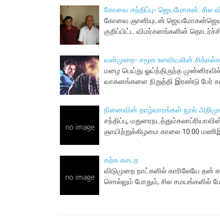
கோவை சந்திப்பு- ஜெயமோகன்: சில வ
கோவை ஞானியுடன் ஜெயமோகன்ஜெயமோக
குறிப்பிட்ட விமர்சனங்களின் தொடர்ச
வன்முறை- சமூக உளவியலின் சிக்கல்க
மழை பெய்து ஓய்ந்திருந்த முன்னிரவில்
வாகனங்களை நிறுத்தி இரண்டு பேர் சண
நினைவின் தாழ்வாரங்கள் நூல் அறிமு
சந்திப்பு, மதுரைநடத்தும்கலாப்ரியாவ
ஞாயிற்றுக்கிழமை காலை 10.00 மணிஇ
கற்க கசடற
விடுமுறை நாட்களில் காரிலேயே தன் 
சொல்லும் போதும், சில சமயங்களில் 