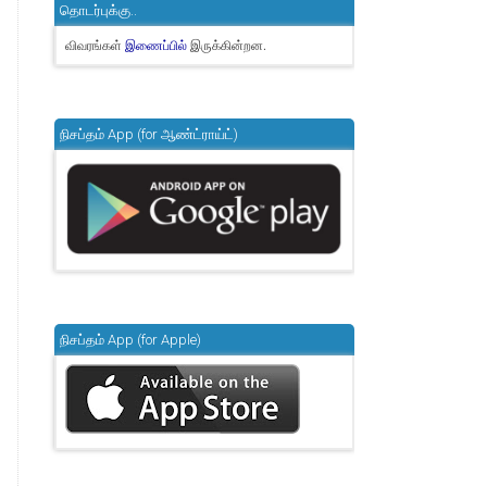
தொடர்புக்கு..
விவரங்கள்
இருக்கின்றன.
இணைப்பில்
நிசப்தம் App (for ஆண்ட்ராய்ட்)
நிசப்தம் App (for Apple)