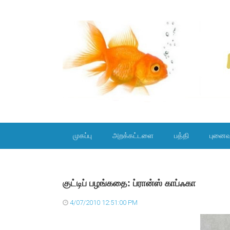
SKIP TO CONTENT
முகப்பு
அறக்கட்டளை
பத்தி
புனைவ
குட்டிப் பழங்கதை: ப்ரான்ஸ் காப்ஃகா
4/07/2010 12:51:00 PM