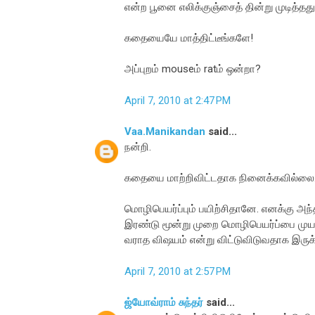
என்ற பூனை எலிக்குஞ்சைத் தின்று முடித்தது
கதையையே மாத்திட்டீங்களே!
அப்புறம் mouseம் ratம் ஒன்றா?
April 7, 2010 at 2:47 PM
Vaa.Manikandan
said...
நன்றி.
கதையை மாற்றிவிட்டதாக நினைக்கவில்லை
மொழிபெயர்ப்பும் பயிற்சிதானே. எனக்கு 
இரண்டு மூன்று முறை மொழிபெயர்ப்பை முயன்ற
வராத விஷயம் என்று விட்டுவிடுவதாக இருக்
April 7, 2010 at 2:57 PM
ஜ்யோவ்ராம் சுந்தர்
said...