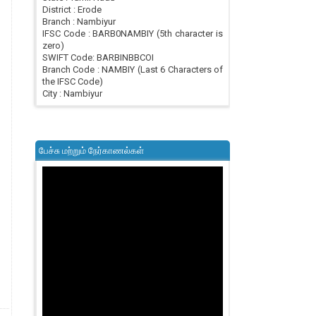
District : Erode
Branch : Nambiyur
IFSC Code : BARB0NAMBIY (5th character is
zero)
SWIFT Code: BARBINBBCOI
Branch Code : NAMBIY (Last 6 Characters of
the IFSC Code)
City : Nambiyur
பேச்சு மற்றும் நேர்காணல்கள்