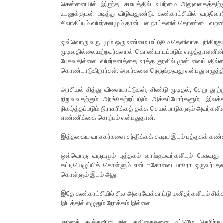
சென்னையில் இருந்த சமயத்தில் உயிர்மை அலுவலகத்திற்க
உடனுக்குடன் படித்து விடுவதுண்டு. கண்காட்சியில் வருவோர
சிலாகிப்பும் விமர்சனமும் தான். பல நாட்களில் தொண்டை வறண்
ஒவ்வொரு வருடமும் ஒரு உண்மை மட்டுமே தெளிவாக புரிகிறது
முடிவதில்லை.மற்றவர்களால் கொண்டாடப்படும் எழுத்தாளனின் ஈ
பேசுவதில்லை. விமர்சனத்தை உரத்த குரலில் முன் வைப்பதில
கொண்டாடுகிறார்கள். அவர்களை நெருங்குவது என்பது எழுத்தின
அரசியல் சித்து விளையாட்டுகள், சிண்டு முடிதல், சேறு தூ
நிறுவுவதற்கும் அரங்கேற்றப்படும் அக்கப்போர்களும், இலக
நிகழ்த்தப்படும் நிராகரிக்கத் தக்க செயல்பாடுகளும் அவர
எண்ணிக்கை சொற்பம் என்பதுதான்.
இத்தகைய வாசகர்களை சந்திக்கக் கூடிய இடம் புத்தகக் கண்கா
ஒவ்வொரு வருடமும் புத்தகம் வாங்குபவர்களிடம் பேசுவது 
கட்டியெழுப்பிக் கொள்ளும் என் ஈகோவை யாரோ ஒருவர் தன்
கொள்ளும் இடம் அது.
இதே கண்காட்சியில் சில அரைவேக்காட்டு மனிதர்களிடம் சிக்
இடத்தில் எழுதும் நோக்கம் இல்லை.
ஞானக் கூத்தனின் சில கவிதைகளை மட்டுமே தெரிந்து 