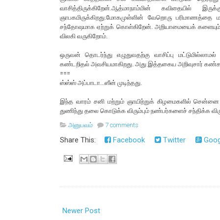
வாசித்திருக்கிறேன்.ஆத்மாநாம்மின் கவிதையில் இ
ஞாபகமிருக்கிறது.மோகமுள்ளின் வேறொரு பரிமாணத்தை மற்ற
சந்தோஷமாக ஏற்றுக் கொள்கிறேன். அறியாமையைக் களையும் போ
விலகி வருகிறோம்.
ஒருவன் தொடர்ந்து எழுதுவதற்கு வாசிப்பு மட்டுமில்லாம
கண்டறிதல் அவசியமாகிறது. அது இத்தகைய அறிவுசார் கண்காட்
===
ஸ்ஸ்ஸ் அப்பாடா...ஸீன் முடிந்தது.
இந்த வாரம் சனி மற்றும் ஞாயிற்றுக் கிழமைகளில் சென்னை 
துணிந்து தலை கொடுக்க விரும்பும் நண்பர்களைச் சந்திக்க விருப
அனுபவம்
7 comments
Share This:
Facebook
Twitter
Goog
Newer Post