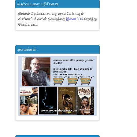
அறக்கட்டளை- பரிசீலனை
நிசப்தம் அறக்கட்டளைக்கு உதவி கோரி வரும்
விண்ணப்பங்களின் நிலவரத்தை
இணைப்பில்
தெரிந்து
கொள்ளலாம்.
புத்தகங்கள்..