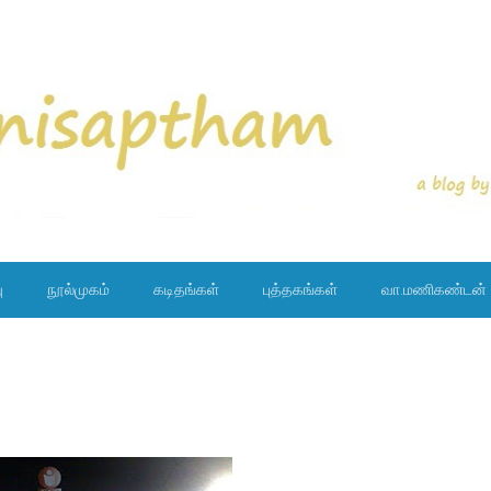
ு
நூல்முகம்
கடிதங்கள்
புத்தகங்கள்
வா.மணிகண்டன்