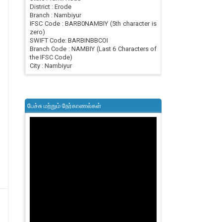
District : Erode
Branch : Nambiyur
IFSC Code : BARB0NAMBIY (5th character is
zero)
SWIFT Code: BARBINBBCOI
Branch Code : NAMBIY (Last 6 Characters of
the IFSC Code)
City : Nambiyur
பேச்சு மற்றும் நேர்காணல்கள்