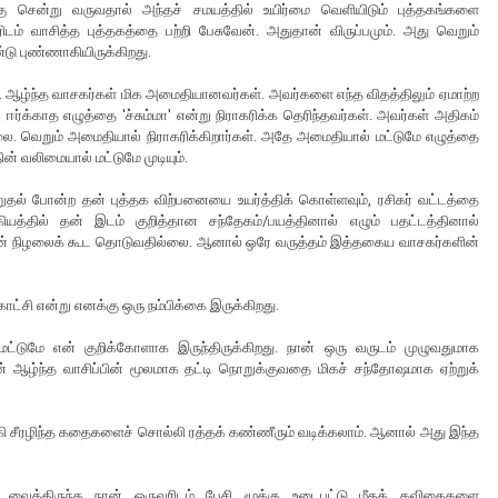
ு சென்று வருவதால் அந்தச் சமயத்தில் உயிர்மை வெளியிடும் புத்தகங்களை
ிடம் வாசித்த புத்தகத்தை பற்றி பேசுவேன். அதுதான் விருப்பமும். அது வெறும்
டு புண்ணாகியிருக்கிறது.
. ஆழ்ந்த வாசகர்கள் மிக அமைதியானவர்கள். அவர்களை எந்த விதத்திலும் ஏமாற்ற
ர்க்காத எழுத்தை 'ச்சும்மா' என்று நிராகரிக்க தெரிந்தவர்கள். அவர்கள் அதிகம்
்லை. வெறும் அமைதியால் நிராகரிக்கிறார்கள். அதே அமைதியால் மட்டுமே எழுத்தை
் வலிமையால் மட்டுமே முடியும்.
ற்றுதல் போன்ற தன் புத்தக விற்பனையை உயர்த்திக் கொள்ளவும், ரசிகர் வட்டத்தை
்கியத்தில் தன் இடம் குறித்தான சந்தேகம்/பயத்தினால் எழும் பதட்டத்தினால்
்களின் நிழலைக் கூட தொடுவதில்லை. ஆனால் ஒரே வருத்தம் இத்தகைய வாசகர்களின்
ட்சி என்று எனக்கு ஒரு நம்பிக்கை இருக்கிறது.
மட்டுமே என் குறிக்கோளாக இருந்திருக்கிறது. நான் ஒரு வருடம் முழுவதுமாக
 ஆழ்ந்த வாசிப்பின் மூலமாக தட்டி நொறுக்குவதை மிகச் சந்தோஷமாக ஏற்றுக்
கி சீரழிந்த கதைகளைச் சொல்லி ரத்தக் கண்ணீரும் வடிக்கலாம். ஆனால் அது இந்த
வைத்திருந்த நான் ஒருவரிடம் பேசி மூக்கு உடைபட்டு மீதக் கவிதைகளை