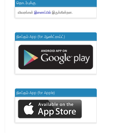
தொடர்புக்கு..
விவரங்கள்
இருக்கின்றன.
இணைப்பில்
நிசப்தம் App (for ஆண்ட்ராய்ட்)
நிசப்தம் App (for Apple)