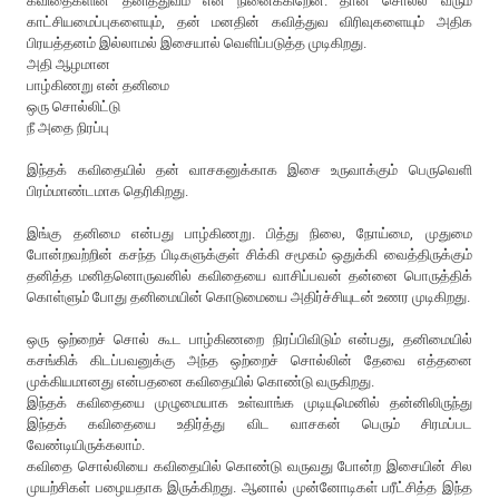
கவிதைகளின் தனித்துவம் என நினைக்கிறேன். தான் சொல்ல வரும்
காட்சியமைப்புகளையும், தன் மனதின் கவித்துவ விரிவுகளையும் அதிக
பிரயத்தனம் இல்லாமல் இசையால் வெளிப்படுத்த முடிகிறது.
அதி ஆழமான
பாழ்கிணறு என் தனிமை
ஒரு சொல்லிட்டு
நீ அதை நிரப்பு
இந்தக் கவிதையில் தன் வாசகனுக்காக இசை உருவாக்கும் பெருவெளி
பிரம்மாண்டமாக தெரிகிறது.
இங்கு தனிமை என்பது பாழ்கிணறு. பித்து நிலை, நோய்மை, முதுமை
போன்றவற்றின் கசந்த பிடிகளுக்குள் சிக்கி சமூகம் ஒதுக்கி வைத்திருக்கும்
தனித்த மனிதனொருவனில் கவிதையை வாசிப்பவன் தன்னை பொருத்திக்
கொள்ளும் போது தனிமையின் கொடுமையை அதிர்ச்சியுடன் உணர முடிகிறது.
ஒரு ஒற்றைச் சொல் கூட பாழ்கிணறை நிரப்பிவிடும் என்பது, தனிமையில்
கசங்கிக் கிடப்பவனுக்கு அந்த ஒற்றைச் சொல்லின் தேவை எத்தனை
முக்கியமானது என்பதனை கவிதையில் கொண்டு வருகிறது.
இந்தக் கவிதையை முழுமையாக உள்வாங்க முடியுமெனில் தன்னிலிருந்து
இந்தக் கவிதையை உதிர்த்து விட வாசகன் பெரும் சிரமப்பட
வேண்டியிருக்கலாம்.
கவிதை சொல்லியை கவிதையில் கொண்டு வருவது போன்ற இசையின் சில
முயற்சிகள் பழையதாக இருக்கிறது. ஆனால் முன்னோடிகள் பரீட்சித்த இந்த