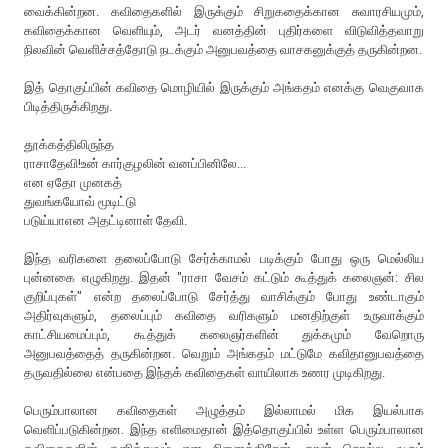
வைக்கின்றன. கவிதைகளில் இருக்கும் சிறுகதைக்கான சுவாரசியமும்,
கவிதைக்கான வெளியும், அடர் வனத்தின் புதிர்களை விடுவித்தவாறு
நிலவின் வெளிச்சத்தோடு நடக்கும் அனுபவத்தை வாசகனுக்குத் தருகின்றன.
இத் தொகுப்பின் கவிதை மொழியில் இருக்கும் அங்கதம் எனக்கு வெகுவாக
பிடித்திருக்கிறது.
தூக்கத்திலிருந்த
ராசாதேவி!உன் கார்குழலின் வனப்பினிலே...
என ஏதோ முனகத்
துவங்கயோவ் மூடிட்டு
படுய்யாஎன அதட்டினாள் தேவி.
இந்த வரிகளை தலைப்போடு சேர்க்காமல் படிக்கும் போது ஒரு மெல்லிய
புன்னகை எழுகிறது. இதன் "ராசா வேசம் கட்டும் கூத்துக் கலைஞன்: சில
குறிப்புகள்" என்ற தலைப்போடு சேர்த்து வாசிக்கும் போது உண்டாகும்
அதிர்வுகளும், தலைப்பும் கவிதை வரிகளும் மனதிற்குள் உருவாக்கும்
காட்சியமைப்பும், கூத்துக் கலைஞர்களின் துக்கமும் வேறொரு
அனுபவத்தைத் தருகின்றன. வெறும் அங்கதம் மட்டுமே கவிதானுபவத்தை
தருவதில்லை என்பதை இந்தக் கவிதைகள் வாயிலாக உணர முடிகிறது.
பெரும்பாலான கவிதைகள் அழுத்தம் இல்லாமல் மிக இயல்பாக
வெளிப்படுகின்றன. இந்த எளிமைதான் இத்தொகுப்பில் உள்ள பெரும்பாலான