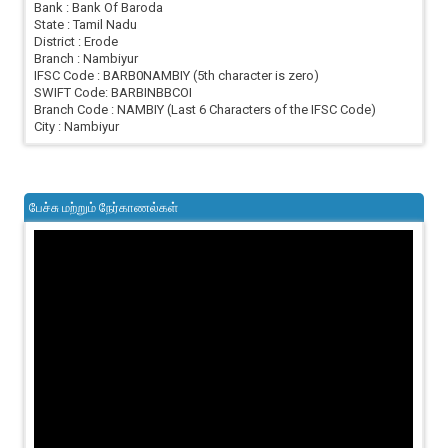
Bank : Bank Of Baroda
State : Tamil Nadu
District : Erode
Branch : Nambiyur
IFSC Code : BARB0NAMBIY (5th character is zero)
SWIFT Code: BARBINBBCOI
Branch Code : NAMBIY (Last 6 Characters of the IFSC Code)
City : Nambiyur
பேச்சு மற்றும் நேர்காணல்கள்