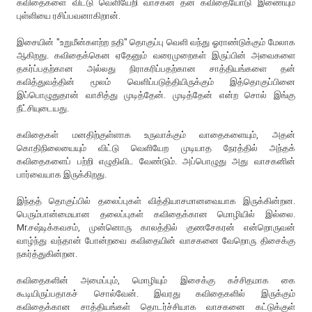
கவிதைகளை விட்டு வெளியேறி வாசகன் தன் கவிதையோடு இணையும்
புள்ளியை ரசிப்பவனாகிறான்.
இசையின் "உறுமீன்களற்ற நதி" தொகுப்பு வெளி வந்து ஓராண்டுக்கும் மேலாக
ஆகிறது. கவிதைக்கென ஏதேனும் வரைமுறைகள் இருப்பின் அவைகளை
தகர்ப்பதற்கான அல்லது நிராகரிப்பதற்கான சாத்தியங்களை தன்
கவித்துவத்தின் மூலம் வெளிப்படுத்தியிருக்கும் இத்தொகுப்பினை
இப்பொழுதுதான் வாசித்து முடித்தேன். முடித்தேன் என்ற சொல் இங்கு
நீட்சியுடையது.
கவிதைகள் மனதிற்குள்ளாக உருவாக்கும் வாதைகளையும், அதன்
கொதிநிலையையும் விட்டு வெளியேற முடியாத நேரத்தில் அந்தக்
கவிதைகளைப் பற்றி எழுதிவிட வேண்டும். அப்பொழுது அது வாசகனின்
பார்வையாக இருக்கிறது.
இந்தத் தொகுப்பில் தலைப்புகள் வித்தியாசமானவையாக இருக்கின்றன.
பெரும்பான்மையான தலைப்புகள் கவிதைக்கான மொழியில் இல்லை.
Mr.சஷ்டிக்கவசம், முன்னொரு காலத்தில் குணசேகரன் என்றொருவன்
வாழ்ந்து வந்தான் போன்றவை கவிதையின் வாசகனை வேறொரு திசைக்கு
நகர்த்துகின்றன.
கவிதைகளின் அமைப்பும், மொழியும் இசைக்கு கச்சிதமாக கை
கூடியிருப்பதாகச் சொல்வேன். இவரது கவிதைகளில் இருக்கும்
கவிதைக்கான சாத்தியங்கள் தொடர்ச்சியாக வாசகனை கட்டுக்குள்