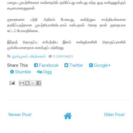
பழைய முயற்சிகளை கவிதையில் தவிர்ப்பது என்பது எந்த ஒரு கவிஞனுக்கும்
கடினமானதுதான்.
குறைகளை பற்றி அதிகம் பேசுவது, கவித்துவ சாத்தியங்களை
தவிர்ப்பதற்கான முயற்சியாகிவிடலாம் என்பதால் அதை நான் குறையாக
சுட்டப் போவதில்லை.
இந்தத் தொகுப்பு சமீபத்திய இளம் கவிஞர்களின் தொகுப்புகளில்
முக்கியமானதாக எனக்குப் படுகிறது.
நூல்முகம்
,
விமர்சனம்
3 comments
Share This:
Facebook
Twitter
Google+
Stumble
Digg
Newer Post
Older Post