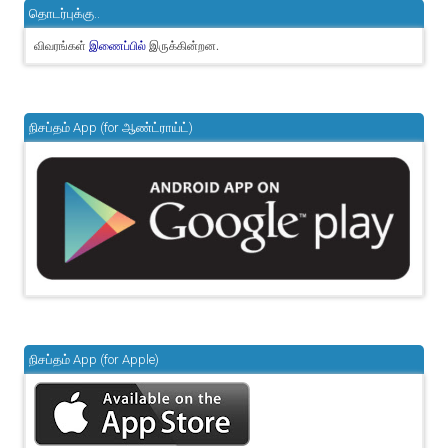
தொடர்புக்கு..
விவரங்கள்
இருக்கின்றன.
இணைப்பில்
நிசப்தம் App (for ஆண்ட்ராய்ட்)
நிசப்தம் App (for Apple)